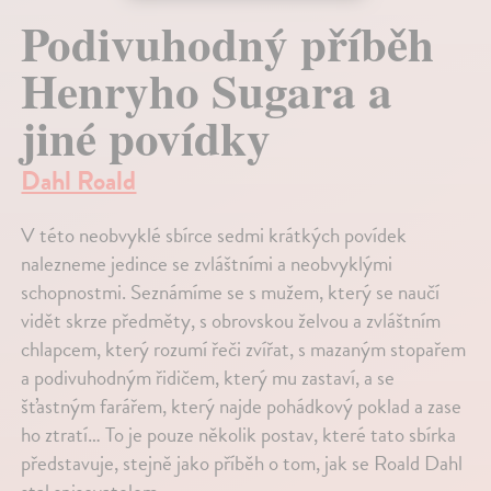
Podivuhodný příběh
Henryho Sugara a
jiné povídky
Dahl Roald
V této neobvyklé sbírce sedmi krátkých povídek
nalezneme jedince se zvláštními a neobvyklými
schopnostmi. Seznámíme se s mužem, který se naučí
vidět skrze předměty, s obrovskou želvou a zvláštním
chlapcem, který rozumí řeči zvířat, s mazaným stopařem
a podivuhodným řidičem, který mu zastaví, a se
šťastným farářem, který najde pohádkový poklad a zase
ho ztratí… To je pouze několik postav, které tato sbírka
představuje, stejně jako příběh o tom, jak se Roald Dahl