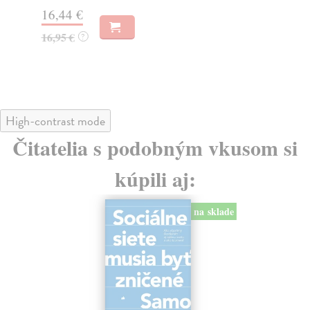
Na
16,44 €
23
16,95 €
?
24
High-contrast mode
Čitatelia s podobným vkusom si
kúpili aj:
na sklade