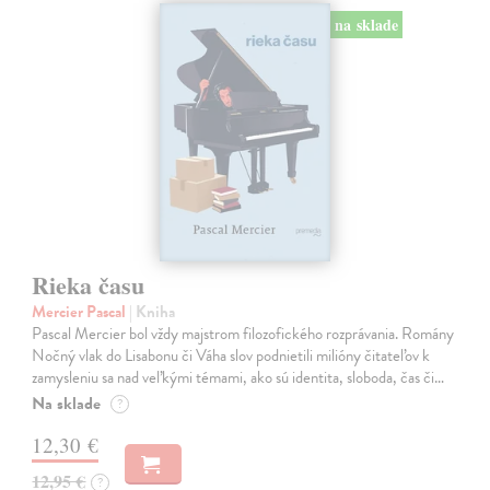
na sklade
Rieka času
Mercier Pascal
| Kniha
Pascal Mercier bol vždy majstrom filozofického rozprávania. Romány
Nočný vlak do Lisabonu či Váha slov podnietili milióny čitateľov k
zamysleniu sa nad veľkými témami, ako sú identita, sloboda, čas či…
Na sklade
?
12,30 €
12,95 €
?