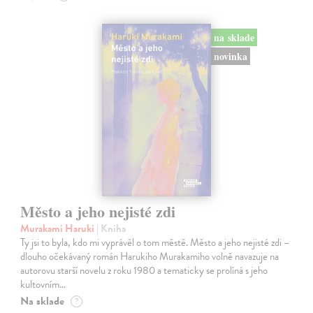
na sklade
novinka
Město a jeho nejisté zdi
Murakami Haruki
| Kniha
Ty jsi to byla, kdo mi vyprávěl o tom městě. Město a jeho nejisté zdi –
dlouho očekávaný román Harukiho Murakamiho volně navazuje na
autorovu starší novelu z roku 1980 a tematicky se prolíná s jeho
kultovním…
Na sklade
?