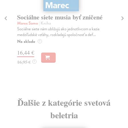
Sociálne siete musia byť zničené
S
K
Marec Samo
| Kniha
Sociálne siete nám ubližujú ako jednotlivcom a kazia
Mik
medziľudské vzťahy, rozkladajú spoločnosť a def...
Mon
o k
Na sklade
?
Na
16,44 €
23
16,95 €
?
24
Ďalšie z kategórie svetová
beletria