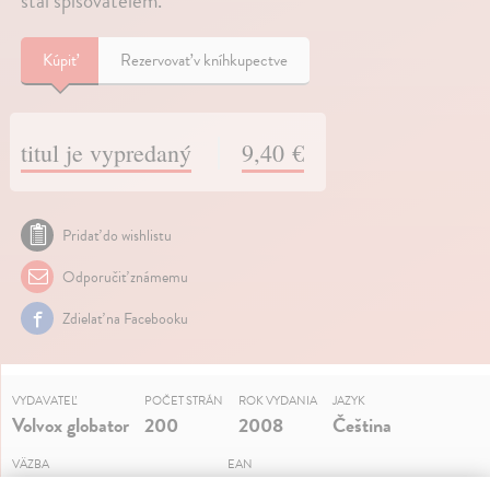
stal spisovatelem.
Kúpiť
Rezervovať v kníhkupectve
titul je vypredaný
9,40 €
Pridať do wishlistu
Odporučiť známemu
Zdielať na Facebooku
VYDAVATEĽ
POČET STRÁN
ROK VYDANIA
JAZYK
Volvox globator
200
2008
Čeština
VÄZBA
EAN
Mäkká väzba / Paperback
9788072076857