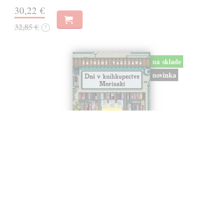
30,22 €
32,85 €
?
na sklade
novinka
Dni v kníhkupectve Morisaki
Jagisawa Satoshi
| Kniha
Dvadsaťpäťročná Takako si žila pomerne bezstarostne až do dňa, keď
jej priateľ Hideaki, za ktorého sa chcela vydať, len tak mimochodom