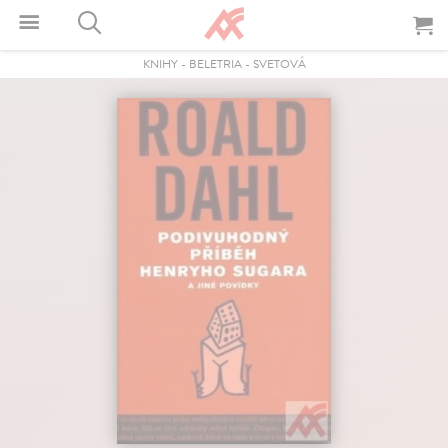
KNIHY
-
BELETRIA
-
SVETOVÁ