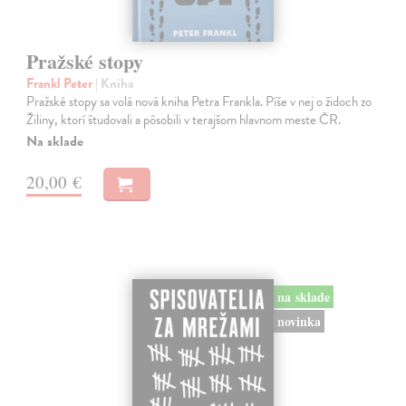
Pražské stopy
Frankl Peter
| Kniha
Pražské stopy sa volá nová kniha Petra Frankla. Píše v nej o židoch zo
Žiliny, ktorí študovali a pôsobili v terajšom hlavnom meste ČR.
Na sklade
20,00 €
na sklade
novinka