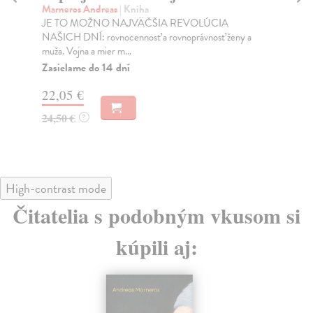
Marneros Andreas
| Kniha
Bor
JE TO MOŽNO NAJVÄČŠIA REVOLÚCIA
Tát
NAŠICH DNÍ: rovnocennosť a rovnoprávnosť ženy a
Bor
muža. Vojna a mier m...
Na
Zasielame do 14 dní
18
22,05 €
19
24,50 €
?
High-contrast mode
Čitatelia s podobným vkusom si
kúpili aj: