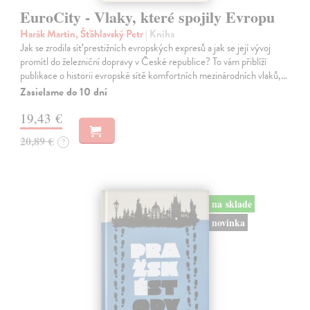
EuroCity - Vlaky, které spojily Evropu
Harák Martin, Šťáhlavský Petr
| Kniha
Jak se zrodila síť prestižních evropských expresů a jak se její vývoj
promítl do železniční dopravy v České republice? To vám přiblíží
publikace o historii evropské sítě komfortních mezinárodních vlaků,…
Zasielame do 10 dní
19,43 €
20,89 €
?
na sklade
novinka