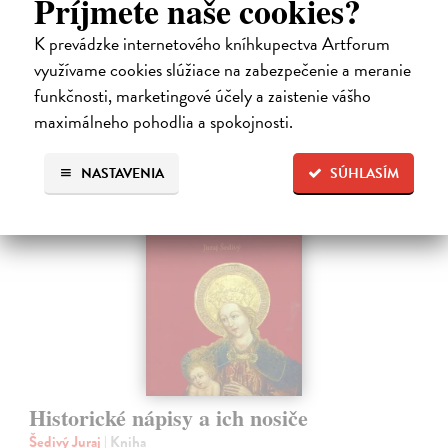
Príjmete naše cookies?
bez nich nedá…
Na sklade
K prevádzke internetového kníhkupectva Artforum
využívame cookies slúžiace na zabezpečenie a meranie
23,66 €
funkčnosti, marketingové účely a zaistenie vášho
24,90 €
?
maximálneho pohodlia a spokojnosti.
NASTAVENIA
SÚHLASÍM
na sklade
Historické nápisy a ich nosiče
Šedivý Juraj
| Kniha