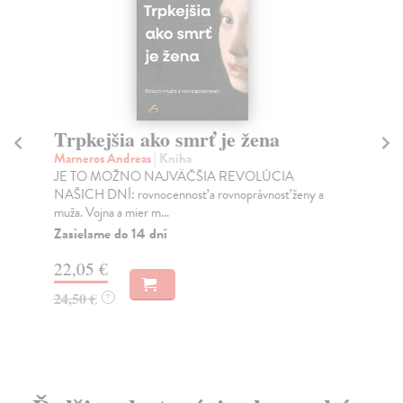
Trpkejšia ako smrť je žena
P
Marneros Andreas
| Kniha
Bor
JE TO MOŽNO NAJVÄČŠIA REVOLÚCIA
Tát
NAŠICH DNÍ: rovnocennosť a rovnoprávnosť ženy a
Bor
muža. Vojna a mier m...
Na
Zasielame do 14 dní
18
22,05 €
19
24,50 €
?