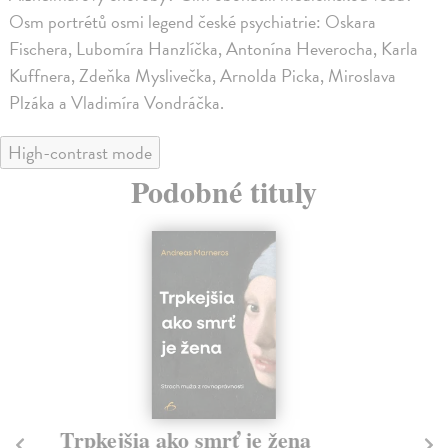
Osm portrétů osmi legend české psychiatrie: Oskara
Fischera, Lubomíra Hanzlíčka, Antonína Heverocha, Karla
Kuffnera, Zdeňka Myslivečka, Arnolda Picka, Miroslava
Plzáka a Vladimíra Vondráčka.
High-contrast mode
Podobné tituly
Trpkejšia ako smrť je žena
P