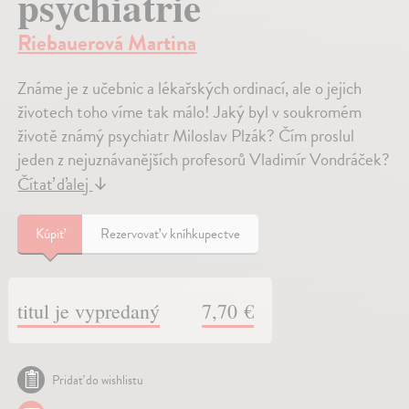
psychiatrie
Riebauerová Martina
Známe je z učebnic a lékařských ordinací, ale o jejich
životech toho víme tak málo! Jaký byl v soukromém
životě známý psychiatr Miloslav Plzák? Čím proslul
jeden z nejuznávanějších profesorů Vladimír Vondráček?
Čítať ďalej
↓
Kúpiť
Rezervovať v kníhkupectve
titul je vypredaný
7,70 €
Pridať do wishlistu