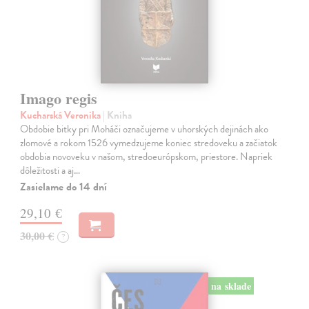
Imago regis
Kucharská Veronika
| Kniha
Obdobie bitky pri Moháči označujeme v uhorských dejinách ako
zlomové a rokom 1526 vymedzujeme koniec stredoveku a začiatok
obdobia novoveku v našom, stredoeurópskom, priestore. Napriek
dôležitosti a aj…
Zasielame do 14 dní
29,10 €
30,00 €
?
na sklade