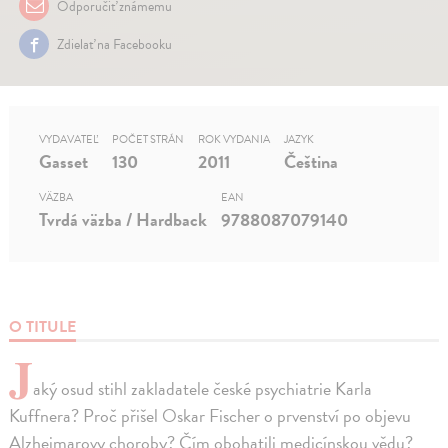
Odporučiť známemu
Zdielať na Facebooku
VYDAVATEĽ
POČET STRÁN
ROK VYDANIA
JAZYK
Gasset
130
2011
Čeština
VÄZBA
EAN
Tvrdá väzba / Hardback
9788087079140
O TITULE
J
aký osud stihl zakladatele české psychiatrie Karla
Kuffnera? Proč přišel Oskar Fischer o prvenství po objevu
Alzheimarovy choroby? Čím obohatili medicínskou vědu?