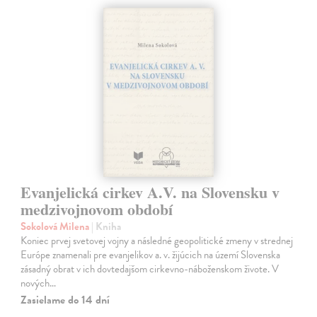
Evanjelická cirkev A.V. na Slovensku v
medzivojnovom období
Sokolová Milena
| Kniha
Koniec prvej svetovej vojny a následné geopolitické zmeny v strednej
Európe znamenali pre evanjelikov a. v. žijúcich na území Slovenska
zásadný obrat v ich dovtedajšom cirkevno-náboženskom živote. V
nových…
Zasielame do 14 dní