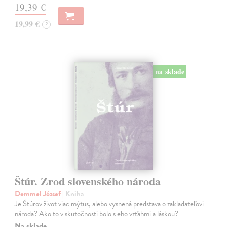
19,39 €
19,99 €
?
na sklade
Štúr. Zrod slovenského národa
Demmel József
| Kniha
Je Štúrov život viac mýtus, alebo vysnená predstava o zakladateľovi
národa? Ako to v skutočnosti bolo s eho vzťahmi a láskou?
Na sklade