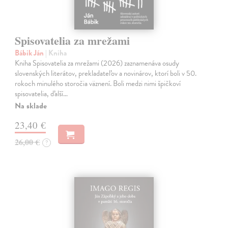
Spisovatelia za mrežami
Bábik Ján
| Kniha
Kniha Spisovatelia za mrežami (2026) zaznamenáva osudy
slovenských literátov, prekladateľov a novinárov, ktorí boli v 50.
rokoch minulého storočia väznení. Boli medzi nimi špičkoví
spisovatelia, ďalší…
Na sklade
23,40 €
26,00 €
?