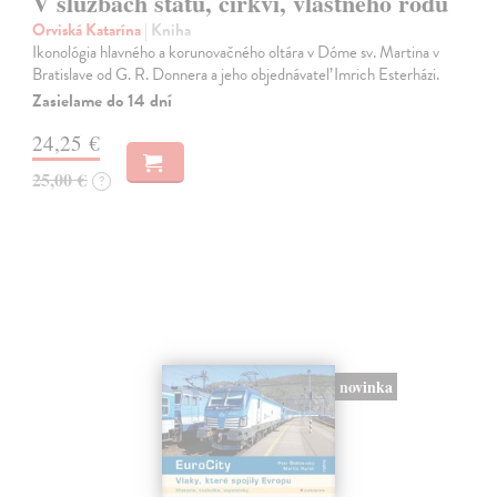
V službách štátu, cirkvi, vlastného rodu
Orviská Katarína
| Kniha
Ikonológia hlavného a korunovačného oltára v Dóme sv. Martina v
Bratislave od G. R. Donnera a jeho objednávateľ Imrich Esterházi.
Zasielame do 14 dní
24,25 €
25,00 €
?
novinka