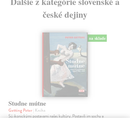
Ďalšie z kategórie slovenské a
české dejiny
na sklade
Studne mútne
Getting Peter
| Kniha
Sú ikonickými postavami našej kultúry. Postavili im sochy a
pomenovali po nich ulice, majú svoje nespochybniteľné miesto v
lexikónoch literatúry aj učebniciach, slovenské moderné umenie sa