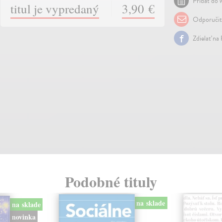
Pridať do w
titul je vypredaný
3,90 €
Odporuči
Zdielať na
Podobné tituly
na sklade
na sklade
novinka