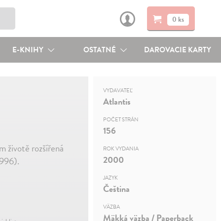
0 ks
E-KNIHY
OSTATNÉ
DAROVACIE KARTY
VYDAVATEĽ
Atlantis
POČET STRÁN
156
ém životě rozšířená
ROK VYDANIA
2000
1996).
JAZYK
Čeština
VÄZBA
Mäkká väzba / Paperback