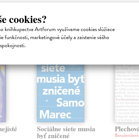
še cookies?
ho kníhkupectva Artforum využívame cookies slúžiace
atelia s podobným vkusom si kúpili
e funkčnosti, marketingové účely a zaistenie vášho
spokojnosti.
na sklade
na sklade
novinka
ejisté
Sociálne siete musia
Plechov
byť zničené
Borušovičová