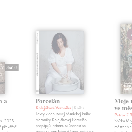
dotlač
h a
Porcelán
Moje 
ve měs
Kolejáková Veronika
| Kniha
Texty v debutovej básnickej knihe
Petrovič 
Veroniky Kolejákovej Porcelán
oku 2025
Sbírka Moj
prepájajú intímnu skúsenosť so
ě převážně
městech c
znepokojivou laboratórnou optikou: