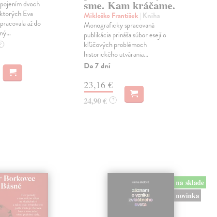
sme. Kam kráčame.
 spojením dvoch
Zel
 ktorých Eva
Nik
Mikloško František
| Kniha
pracovala až do
stan
Monograficky spracovaná
ný...
Vít
publikácia prináša súbor esejí o
kate
kľúčových problémoch
?
historického utvárania...
Na 
Do 7 dní
12
23,16 €
13,
24,90 €
?
na sklade
novinka