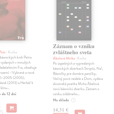
Záznam o vzniku
zvláštneho sveta
Petr
| Kniha
 básnických knih Petra
Ábelová Mirka
| Kniha
 vydaných v minulých
Po úspešných a vypredaných
ladatelstvím Fra, obsahuje
básnických zbierkach Striptíz, Na!,
trozemí –Vybrané a nové
Básničky pre domáce paničky,
90–2005 (2005),
Večný pocit nedele a Dom, vydáva
básně (2013) a Herbář k
slovenská poetka Mirka Ábelová
ršímu…
novú básnickú zbierku. Záznam o
 do 12 dní
vzniku zvláštneho…
Na sklade
?
€
14,31 €
?