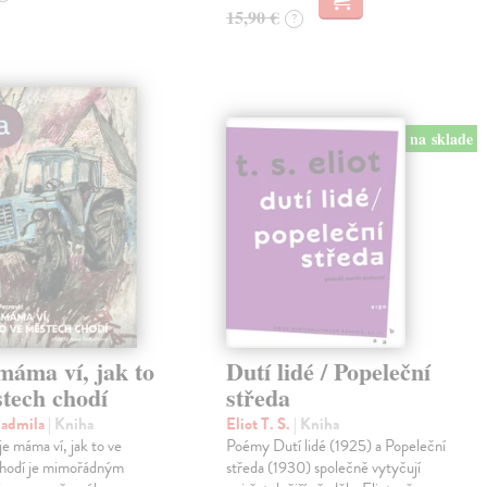
15,90 €
?
na sklade
máma ví, jak to
Dutí lidé / Popeleční
tech chodí
středa
Radmila
| Kniha
Eliot T. S.
| Kniha
e máma ví, jak to ve
Poémy Dutí lidé (1925) a Popeleční
hodí je mimořádným
středa (1930) společně vytyčují