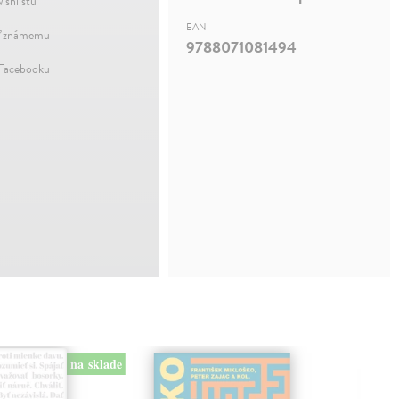
ishlistu
EAN
ť známemu
9788071081494
 Facebooku
na sklade