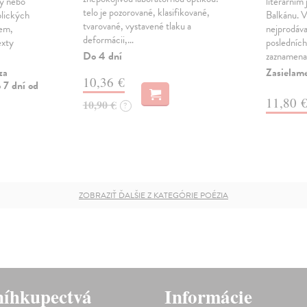
vy nebo
literárním
telo je pozorované, klasifikované,
blických
Balkánu. V
tvarované, vystavené tlaku a
mem,
nejprodáva
deformácii,…
exty
posledních
Do 4 dní
zaznamenal
za
Zasielam
10,36 €
 7 dní od
11,80 
10,90 €
?
ZOBRAZIŤ ĎALŠIE Z KATEGÓRIE POÉZIA
íhkupectvá
Informácie