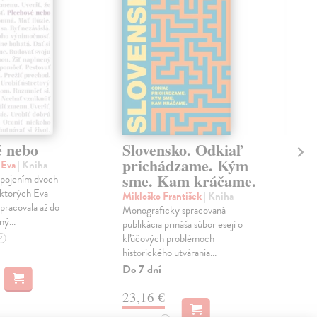
é nebo
Slovensko. Odkiaľ
Tá
prichádzame. Kým
Ži
 Eva
| Kniha
sme. Kam kráčame.
 spojením dvoch
Zel
 ktorých Eva
Nik
Mikloško František
| Kniha
pracovala až do
stan
Monograficky spracovaná
ný...
Vít
publikácia prináša súbor esejí o
kate
kľúčových problémoch
?
historického utvárania...
Na 
Do 7 dní
12
23,16 €
13,