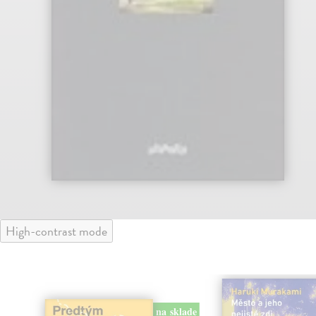
High-contrast mode
na sklade