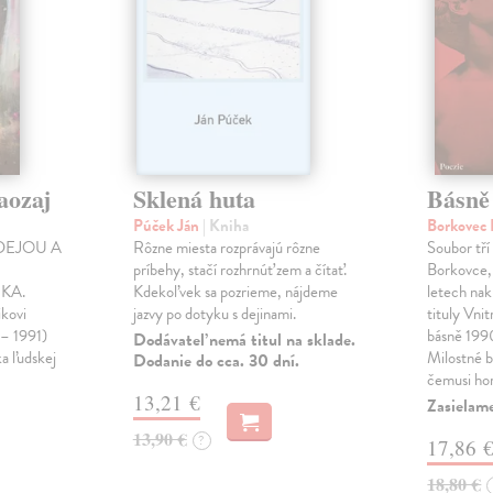
aozaj
Sklená huta
Básně
Púček Ján
| Kniha
Borkovec 
DEJOU A
Rôzne miesta rozprávajú rôzne
Soubor tří
príbehy, stačí rozhrnúť zem a čítať.
Borkovce,
KA.
Kdekoľvek sa pozrieme, nájdeme
letech nak
ikovi
jazvy po dotyku s dejinami.
tituly Vni
 – 1991)
básně 19
Dodávateľ nemá titul na sklade.
ka ľudskej
Milostné 
Dodanie do cca. 30 dní.
čemusi ho
13,21 €
Zasielame
13,90 €
?
17,86 
18,80 €