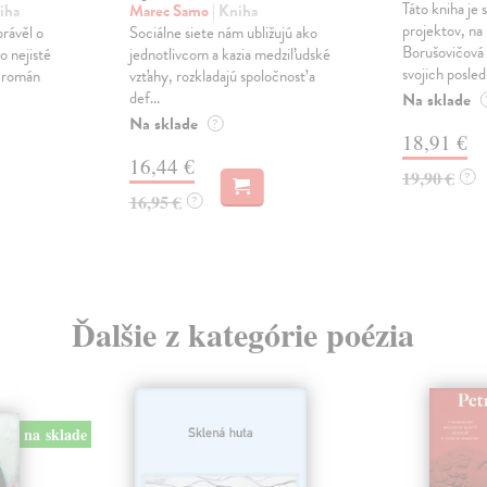
Táto kniha je
iha
Marec Samo
| Kniha
projektov, na
právěl o
Sociálne siete nám ubližujú ako
Borušovičová 
o nejisté
jednotlivcom a kazia medziľudské
svojich posled
ý román
vzťahy, rozkladajú spoločnosť a
def...
Na sklade
Na sklade
?
18,91 €
16,44 €
19,90 €
?
16,95 €
?
Ďalšie z kategórie poézia
na sklade