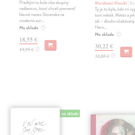
Predtým tu bola vízia skupiny
Murakami Haruki
| Kn
nadšencov, ktorí chceli premeniť
Ty jsi to byla, kdo mi vy
hlavné mesto Slovenska na
tom městě. Město a jeh
modernú eur...
zdi – dlouho očekávan
Haru...
Na sklade
?
Na sklade
?
18,55 €
30,22 €
19,95 €
?
32,85 €
?
na sklade