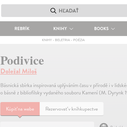
REBRÍK
KNIHY
BOOKS
KNIHY
-
BELETRIA
-
POÉZIA
Podivice
Doležal Miloš
Básnická sbírka inspirovaná uplýváním času v přírodě i v lidsk
o básně z bibliofilsky vydaného souboru Kamení (M. Dyrynk 
Kúpiť
na webe
Rezervovať v kníhkupectve