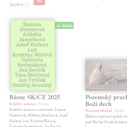
16,50 €
?
na sklade
Básne SK/CZ 2025
Pozemský prac
Boží dech
kolektív autorov
| Kniha
Kolektív autorov a autoriek: Zuzana
Horáček Michal
| Kniha
Goleinová, Alžběta Janečková, Josef
Během čtyřiceti týdnů r
Kučera, Luz, Kristína Mičová,
psal Michal Horáček básn
Gabriela Sedmáková, Jan Ševčík,