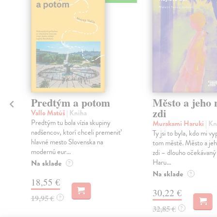
Predtým a potom
Město a jeho n
zdi
Vallo Matúš
| Kniha
Predtým tu bola vízia skupiny
Murakami Haruki
| Kn
nadšencov, ktorí chceli premeniť
Ty jsi to byla, kdo mi vy
hlavné mesto Slovenska na
tom městě. Město a jeh
modernú eur...
zdi – dlouho očekávan
Haru...
Na sklade
?
Na sklade
?
18,55 €
30,22 €
19,95 €
?
32,85 €
?