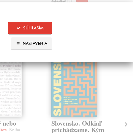
24,90 €
?
SÚHLASÍM
 aj:
NASTAVENIA
na sklade
é nebo
Slovensko. Odkiaľ
Tá
prichádzame. Kým
Ži
 Eva
| Kniha