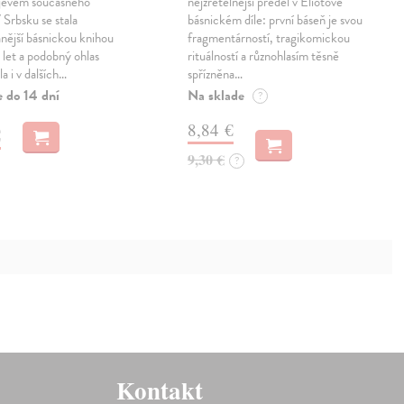
 jevem současného
nejzřetelnější předěl v Eliotově
 Srbsku se stala
básnickém díle: první báseň je svou
nější básnickou knihou
fragmentárností, tragikomickou
 let a podobný ohlas
rituálností a různohlasím těsně
a i v dalších…
spřízněna…
e do 14 dní
Na sklade
?
8,84 €
€
9,30 €
?
Kontakt