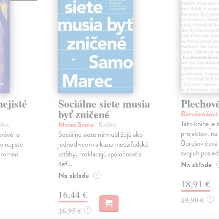
ejisté
Sociálne siete musia
Plechov
byť zničené
Borušovičová
Táto kniha je
iha
Marec Samo
| Kniha
projektov, na
právěl o
Sociálne siete nám ubližujú ako
Borušovičová 
o nejisté
jednotlivcom a kazia medziľudské
svojich posled
ý román
vzťahy, rozkladajú spoločnosť a
def...
Na sklade
Na sklade
?
18,91 €
16,44 €
19,90 €
?
16,95 €
?