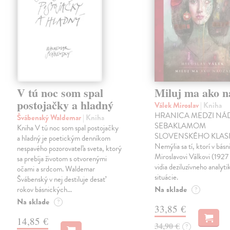
V tú noc som spal
Miluj ma ako n
postojačky a hladný
Válek Miroslav
| Kniha
HRANICA MEDZI NÁ
Švábenský Waldemar
| Kniha
SEBAKLAMOM
Kniha V tú noc som spal postojačky
SLOVENSKÉHO KLASI
a hladný je poetickým denníkom
Nemýlia sa tí, ktorí v básn
nespavého pozorovateľa sveta, ktorý
Miroslavovi Válkovi (1927
sa prebíja životom s otvorenými
vidia deziluzívneho analyti
očami a srdcom. Waldemar
situácie.
Švábenský v nej destiluje desať
Na sklade
rokov básnických…
?
Na sklade
?
33,85 €
14,85 €
34,90 €
?