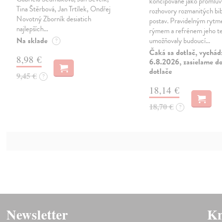
koncipované jako promlu
Tina Štěrbová, Jan Trtílek, Ondřej
rozhovory rozmanitých bi
Novotný Zborník desiatich
postav. Pravidelným ryt
najlepších…
rýmem a refrénem jeho t
Na sklade
umožňovaly budoucí…
?
Čaká sa dotlač, vychád
8,98 €
6.8.2026, zasielame do
dotlače
9,45 €
?
18,14 €
18,70 €
?
Newsletter
Kn