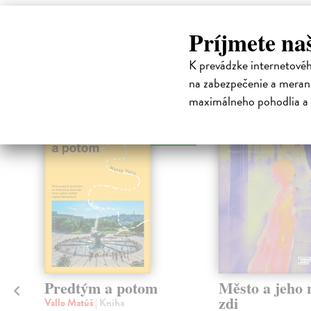
Príjmete na
High-contrast mode
K prevádzke internetové
Čit
na zabezpečenie a merani
maximálneho pohodlia a 
na sklade
Predtým a potom
Město a jeho n
zdi
Vallo Matúš
| Kniha