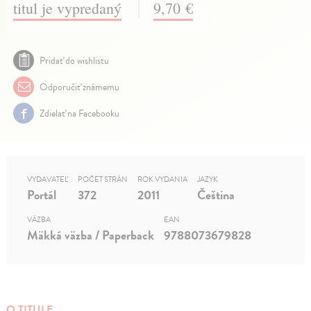
titul je vypredaný
9,70 €
Pridať do wishlistu
Odporučiť známemu
Zdielať na Facebooku
VYDAVATEĽ
POČET STRÁN
ROK VYDANIA
JAZYK
Portál
372
2011
Čeština
VÄZBA
EAN
Mäkká väzba / Paperback
9788073679828
O TITULE