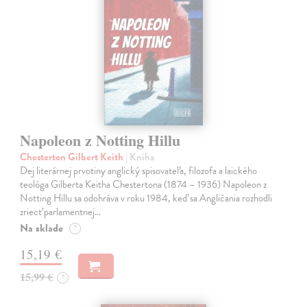
Napoleon z Notting Hillu
Chesterton Gilbert Keith
| Kniha
Dej literárnej prvotiny anglický spisovateľa, filozofa a laického
teológa Gilberta Keitha Chestertona (1874 – 1936) Napoleon z
Notting Hillu sa odohráva v roku 1984, keď sa Angličania rozhodli
zriecť parlamentnej…
Na sklade
?
15,19 €
15,99 €
?