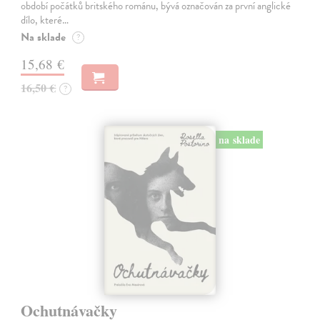
období počátků britského románu, bývá označován za první anglické
dílo, které…
Na sklade
?
15,68 €
16,50 €
?
na sklade
Ochutnávačky