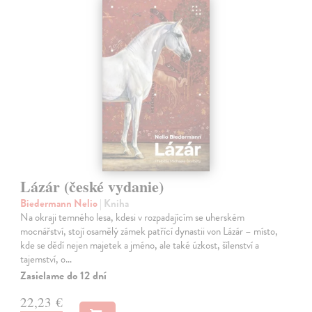
Lázár (české vydanie)
Biedermann Nelio
| Kniha
Na okraji temného lesa, kdesi v rozpadajícím se uherském
mocnářství, stojí osamělý zámek patřící dynastii von Lázár – místo,
kde se dědí nejen majetek a jméno, ale také úzkost, šílenství a
tajemství, o…
Zasielame do 12 dní
22,23 €