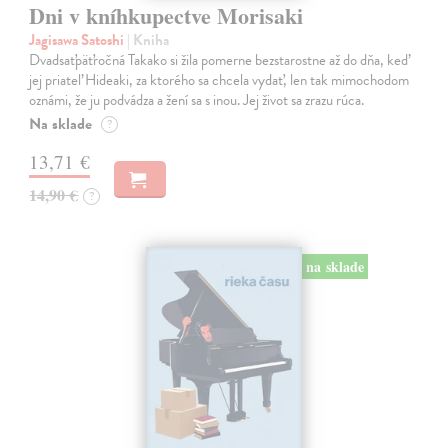
Dni v kníhkupectve Morisaki
Jagisawa Satoshi
| Kniha
Dvadsaťpäťročná Takako si žila pomerne bezstarostne až do dňa, keď
jej priateľ Hideaki, za ktorého sa chcela vydať, len tak mimochodom
oznámi, že ju podvádza a žení sa s inou. Jej život sa zrazu rúca.
Na sklade
?
13,71 €
14,90 €
?
na sklade