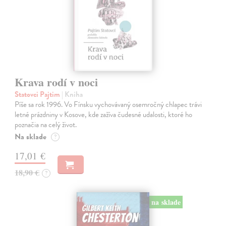
Krava rodí v noci
Statovci Pajtim
| Kniha
Píše sa rok 1996. Vo Fínsku vychovávaný osemročný chlapec trávi
letné prázdniny v Kosove, kde zažíva čudesné udalosti, ktoré ho
poznačia na celý život.
Na sklade
?
17,01 €
18,90 €
?
na sklade