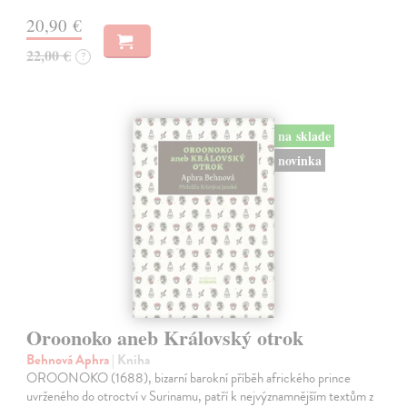
20,90 €
22,00 €
?
na sklade
novinka
Oroonoko aneb Královský otrok
Behnová Aphra
| Kniha
OROONOKO (1688), bizarní barokní příběh afrického prince
uvrženého do otroctví v Surinamu, patří k nejvýznamnějším textům z