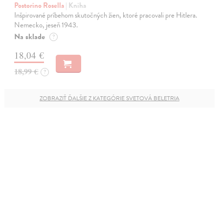
Postorino Rosella
| Kniha
Inšpirované príbehom skutočných žien, ktoré pracovali pre Hitlera.
Nemecko, jeseň 1943.
Na sklade
?
18,04 €
18,99 €
?
ZOBRAZIŤ ĎALŠIE Z KATEGÓRIE SVETOVÁ BELETRIA