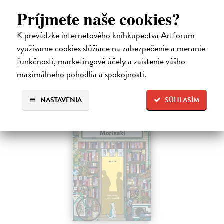
Po trilógii Život Vernona Subutexa sa Virginie Despentes vracia s
Príjmete naše cookies?
románom, ktorý pripomína ultrasúčasnú verziu Nebezpečných
známostí. Ide o príbeh plný hnevu aj útechy, vzdoru aj prijatia.
K prevádzke internetového kníhkupectva Artforum
Na sklade
?
využívame cookies slúžiace na zabezpečenie a meranie
22,33 €
funkčnosti, marketingové účely a zaistenie vášho
maximálneho pohodlia a spokojnosti.
23,50 €
?
NASTAVENIA
SÚHLASÍM
na sklade
novinka