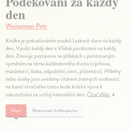
Poděkování za každý
den
Weissman Petr
Knížka je pokračováním svazků Laskavé slovo na každý
den, Využít každý den a Vlídná povzbuzení na každý
den. Znovuje postavena na příbězích s pointovaným
vyzněním na téma každodenního života (výchova,
manželství, láska, odpuštění, smrt, přátelství). Příběhy
nebo úvahy jsou uvedeny citátem známých osobností,
na konci stručného textu bude krátká výzva k
uskutečnění na určitý kalendářní den.
Čítať ďalej
↓
Kúpiť
Rezervovať v kníhkupectve