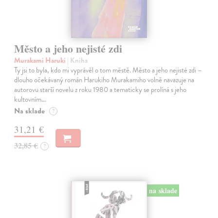
Město a jeho nejisté zdi
Murakami Haruki
| Kniha
Ty jsi to byla, kdo mi vyprávěl o tom městě. Město a jeho nejisté zdi –
dlouho očekávaný román Harukiho Murakamiho volně navazuje na
autorovu starší novelu z roku 1980 a tematicky se prolíná s jeho
kultovním…
Na sklade
?
31,21 €
32,85 €
?
na sklade