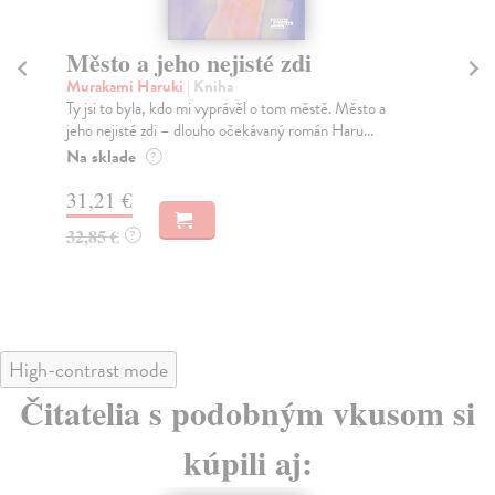
Město a jeho nejisté zdi
Tr
Murakami Haruki
| Kniha
Ma
Ty jsi to byla, kdo mi vyprávěl o tom městě. Město a
JE
jeho nejisté zdi – dlouho očekávaný román Haru...
NAŠ
muž
Na sklade
?
Za
31,21 €
22
32,85 €
?
24
High-contrast mode
Čitatelia s podobným vkusom si
kúpili aj: