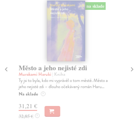
na sklade
Město a jeho nejisté zdi
Tr
Murakami Haruki
| Kniha
Ma
Ty jsi to byla, kdo mi vyprávěl o tom městě. Město a
JE
jeho nejisté zdi – dlouho očekávaný román Haru...
NAŠ
muž
Na sklade
?
Za
31,21 €
22
32,85 €
?
24