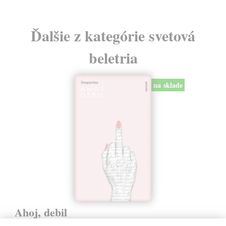
Ďalšie z kategórie svetová
beletria
na sklade
Ahoj, debil
Despentes Virginie
| Kniha