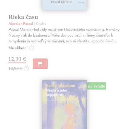
Rieka času
Mercier Pascal
| Kniha
Pascal Mercier bol vždy majstrom filozofického rozprávania. Romány
Nočný vlak do Lisabonu či Váha slov podnietili milióny čitateľov k
zamysleniu sa nad veľkými témami, ako sú identita, sloboda, čas či…
Na sklade
?
12,30 €
12,95 €
?
na sklade