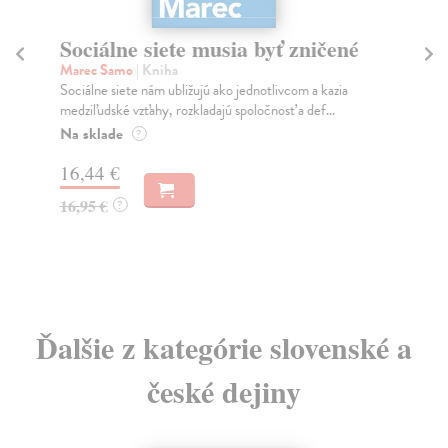
Sociálne siete musia byť zničené
S
K
Marec Samo
| Kniha
Sociálne siete nám ubližujú ako jednotlivcom a kazia
Mik
medziľudské vzťahy, rozkladajú spoločnosť a def...
Mon
o k
Na sklade
?
Na
16,44 €
23
16,95 €
?
24
Ďalšie z kategórie slovenské a
české dejiny