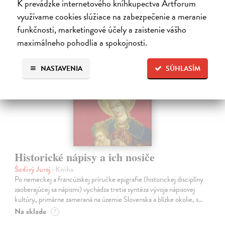
24,90 €
K prevádzke internetového kníhkupectva Artforum
?
využívame cookies slúžiace na zabezpečenie a meranie
funkčnosti, marketingové účely a zaistenie vášho
maximálneho pohodlia a spokojnosti.
na sklade
NASTAVENIA
SÚHLASÍM
Historické nápisy a ich nosiče
Šedivý Juraj
| Kniha
Po nemeckej a francúzskej príručke epigrafie (historickej disciplíny
zaoberajúcej sa nápismi) vychádza tretia syntéza vývoja nápisovej
kultúry, primárne zameraná na územie Slovenska a blízke okolie, s…
Na sklade
?