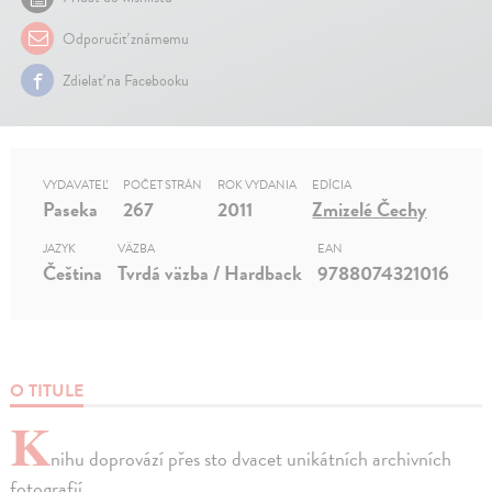
Odporučiť známemu
Zdielať na Facebooku
VYDAVATEĽ
POČET STRÁN
ROK VYDANIA
EDÍCIA
Paseka
267
2011
Zmizelé Čechy
JAZYK
VÄZBA
EAN
Čeština
Tvrdá väzba / Hardback
9788074321016
O TITULE
K
nihu doprovází přes sto dvacet unikátních archivních
fotografií.