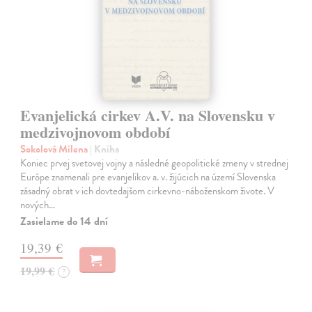
Evanjelická cirkev A.V. na Slovensku v
medzivojnovom období
Sokolová Milena
| Kniha
Koniec prvej svetovej vojny a následné geopolitické zmeny v strednej
Európe znamenali pre evanjelikov a. v. žijúcich na území Slovenska
zásadný obrat v ich dovtedajšom cirkevno-náboženskom živote. V
nových…
Zasielame do 14 dní
19,39 €
19,99 €
?