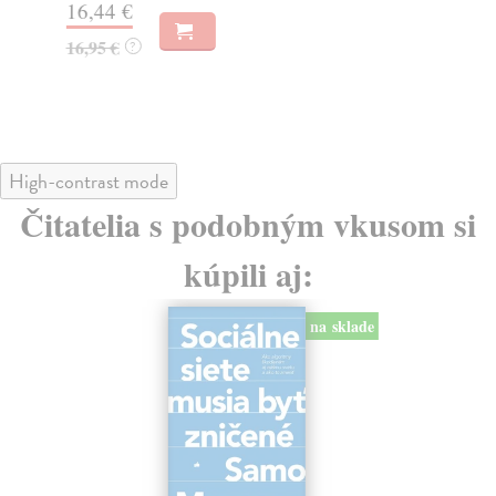
16,44 €
23
16,95 €
?
24
High-contrast mode
Čitatelia s podobným vkusom si
kúpili aj:
na sklade