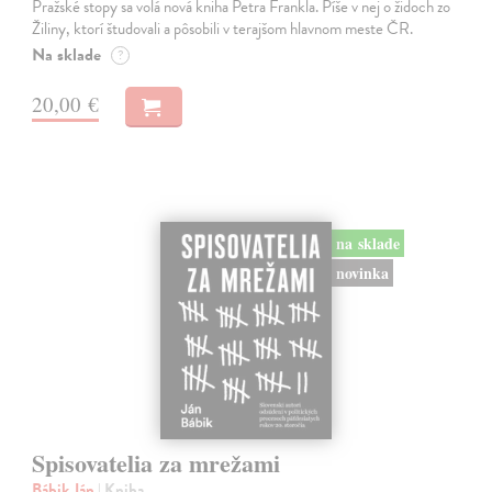
Pražské stopy sa volá nová kniha Petra Frankla. Píše v nej o židoch zo
Žiliny, ktorí študovali a pôsobili v terajšom hlavnom meste ČR.
Na sklade
?
20,00 €
na sklade
novinka
Spisovatelia za mrežami
Bábik Ján
| Kniha