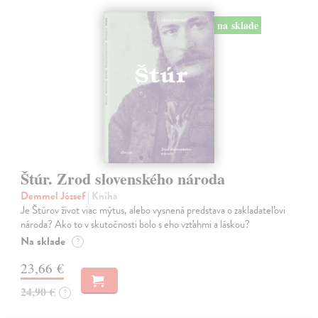
na sklade
Štúr. Zrod slovenského národa
Demmel József
| Kniha
Je Štúrov život viac mýtus, alebo vysnená predstava o zakladateľovi
národa? Ako to v skutočnosti bolo s eho vzťahmi a láskou?
Na sklade
?
23,66 €
24,90 €
?