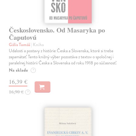
Československo. Od Masaryka po
Čaputovú
Gális Tomáš
| Kniha
Udalosti a postavy z histórie Česka a Slovenska, ktoré si treba
zapamätať. Tento knižný výber pozostáva z textov o spoločnej i
paralelnej histórii Česka a Slovenska od roku 1918 po súčasnosť.
Na sklade
?
16,39 €
16,90 €
?