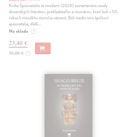
Kniha Spisovatelia za mrežami (2026) zaznamenáva osudy
slovenských literátov, prekladateľov a novinárov, ktorí boli v 50.
rokoch minulého storočia väznení. Boli medzi nimi špičkoví
spisovatelia, ďalší…
Na sklade
?
23,40 €
26,00 €
?