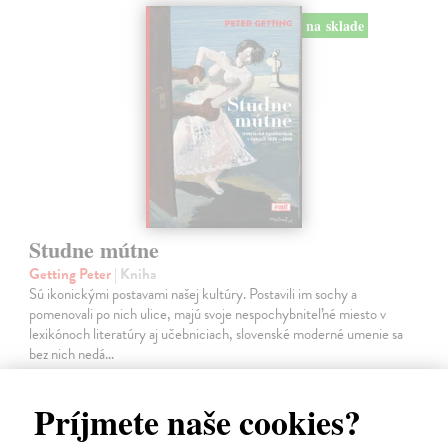
na sklade
Studne mútne
Getting Peter
| Kniha
Sú ikonickými postavami našej kultúry. Postavili im sochy a
pomenovali po nich ulice, majú svoje nespochybniteľné miesto v
lexikónoch literatúry aj učebniciach, slovenské moderné umenie sa
bez nich nedá…
Na sklade
?
Príjmete naše cookies?
23,66 €