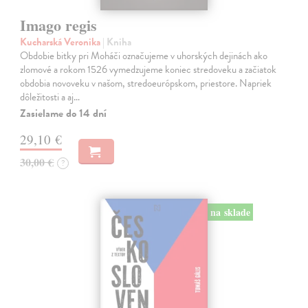
Imago regis
Kucharská Veronika
| Kniha
Obdobie bitky pri Moháči označujeme v uhorských dejinách ako
zlomové a rokom 1526 vymedzujeme koniec stredoveku a začiatok
obdobia novoveku v našom, stredoeurópskom, priestore. Napriek
dôležitosti a aj…
Zasielame do 14 dní
29,10 €
30,00 €
?
na sklade