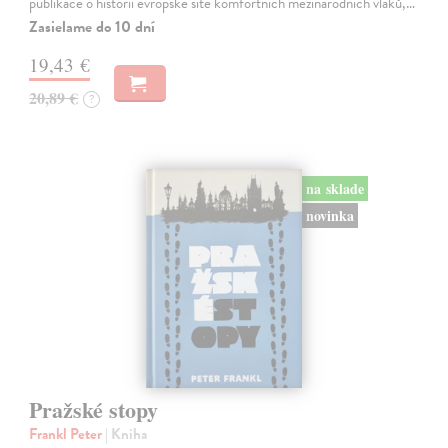
publikace o historii evropské sítě komfortních mezinárodních vlaků,…
Zasielame do 10 dní
19,43 €
20,89 €
?
na sklade
novinka
Pražské stopy
Frankl Peter
| Kniha