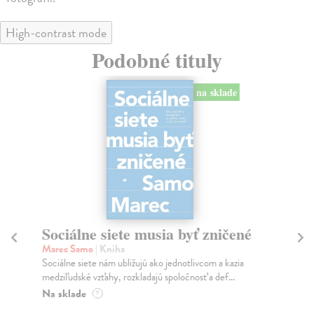
High-contrast mode
Podobné tituly
na sklade
Sociálne siete musia byť zničené
S
K
Marec Samo
| Kniha
Sociálne siete nám ubližujú ako jednotlivcom a kazia
Mik
medziľudské vzťahy, rozkladajú spoločnosť a def...
Mon
o k
Na sklade
?
Na