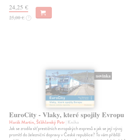
24,25 €
25,00 €
?
novinka
EuroCity - Vlaky, které spojily Evropu
Harák Martin, Šťáhlavský Petr
| Kniha
Jak se zrodila síť prestižních evropských expresů a jak se její vývoj
promítl do železniční dopravy v České republice? To vám přiblíží