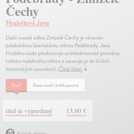
Čechy
Hrabětová Jana
Další svazek edice Zmizelé Čechy je věnován
polabskému lázeňskému městu Poděbrady. Jana
Hrabětovázde představuje architektonické proměny
tohoto malebného města a zasazuje je do širších
historických souvislostí.
Čítať ďalej
↓
Kúpiť
Rezervovať v kníhkupectve
titul je vypredaný
13,60 €
Pridať do wishlistu