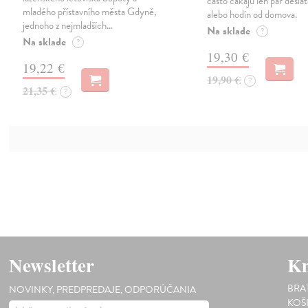
často čakajú len pár desia
mladého přístavního města Gdyně,
alebo hodín od domova.
jednoho z nejmladších…
Na sklade
?
Na sklade
?
19,30 €
19,22 €
19,90 €
?
21,35 €
?
Newsletter
Kn
BRA
NOVINKY, PREDPREDAJE, ODPORÚČANIA
KOŠ