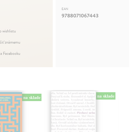
EAN
9788071067443
o wishlistu
iť známemu
na Facebooku
na sklade
na sklade