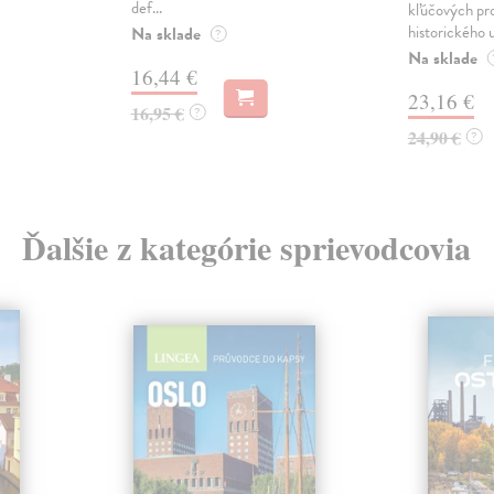
def...
kľúčových pr
historického u
Na sklade
?
Na sklade
16,44 €
23,16 €
16,95 €
?
24,90 €
?
Ďalšie z kategórie sprievodcovia