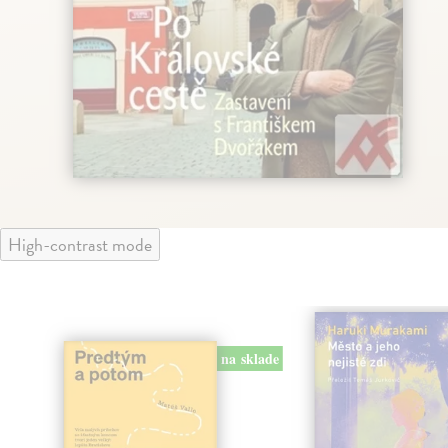
High-contrast mode
na sklade