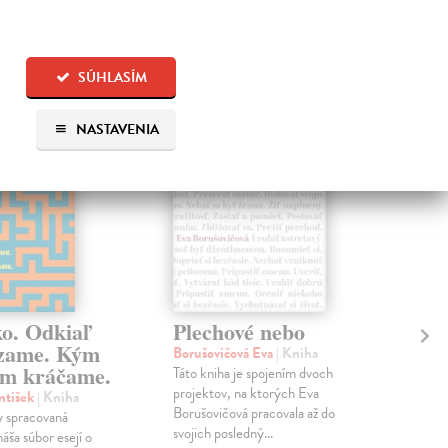
 aj:
SÚHLASÍM
na sklade
na sklade
NASTAVENIA
ko. Odkiaľ
Plechové nebo
Po
zame. Kým
Borušovičová Eva
| Kniha
Kun
m kráčame.
Táto kniha je spojením dvoch
Poma
projektov, na ktorých Eva
čty
ntišek
| Kniha
Borušovičová pracovala až do
naps
 spracovaná
svojich posledný...
česk
náša súbor esejí o