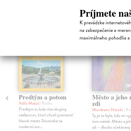
High-contrast mode
Čit
Príjmete na
K prevádzke internetové
na zabezpečenie a merani
na sklade
maximálneho pohodlia a 
Predtým a potom
Město a jeho n
zdi
Vallo Matúš
| Kniha
Predtým tu bola vízia skupiny
Murakami Haruki
| Kn
nadšencov, ktorí chceli premeniť
Ty jsi to byla, kdo mi vy
hlavné mesto Slovenska na
tom městě. Město a jeh
modernú eur...
zdi – dlouho očekávan