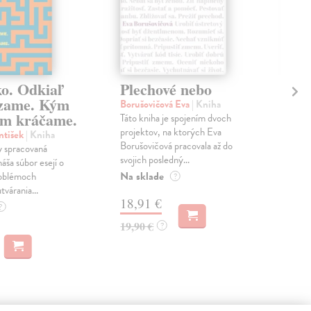
ko. Odkiaľ
Plechové nebo
Po
zame. Kým
Borušovičová Eva
| Kniha
Kun
m kráčame.
Táto kniha je spojením dvoch
Poma
projektov, na ktorých Eva
čty
ntišek
| Kniha
Borušovičová pracovala až do
naps
 spracovaná
svojich posledný...
česk
náša súbor esejí o
Na sklade
Na 
oblémoch
?
tvárania...
18,91 €
14
?
19,90 €
15,
?