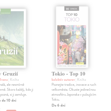
y Gruzií
Tokio - Top 10
 Ivana
| Kniha
kolektív autorov
| Kniha
malá, ale nesmírně
Poznejte tradice, inovace a ruch
země. Skoro každý, kdo ji
velkoměsta. Okuste jedinečnou
pozná, si ji zamiluje.
atmosféru Japonska v pulzujícím
Tokiu.
e do 10 dní
Do 6 dní
€