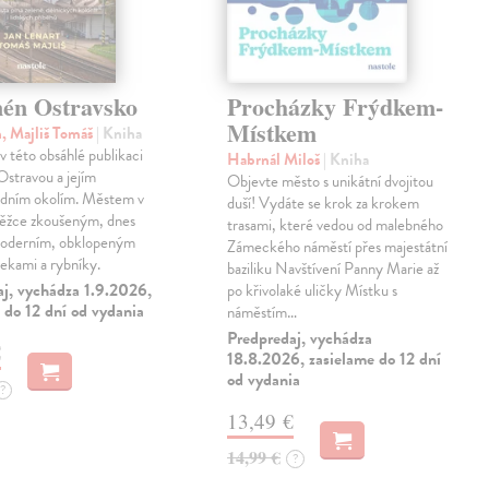
én Ostravsko
Procházky Frýdkem-
Místkem
n, Majliš Tomáš
| Kniha
 v této obsáhlé publikaci
Habrnál Miloš
| Kniha
stravou a jejím
Objevte město s unikátní dvojitou
edním okolím. Městem v
duší! Vydáte se krok za krokem
těžce zkoušeným, dnes
trasami, které vedou od malebného
oderním, obklopeným
Zámeckého náměstí přes majestátní
řekami a rybníky.
baziliku Navštívení Panny Marie až
aj, vychádza 1.9.2026,
po křivolaké uličky Místku s
 do 12 dní od vydania
náměstím…
Predpredaj, vychádza
€
18.8.2026, zasielame do 12 dní
od vydania
?
13,49 €
14,99 €
?