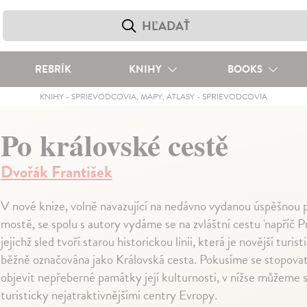
REBRÍK
KNIHY
BOOKS
KNIHY
-
SPRIEVODCOVIA, MAPY, ATLASY
-
SPRIEVODCOVIA
Po královské cestě
Dvořák František
V nové knize, volně navazující na nedávno vydanou úspěšnou p
mostě, se spolu s autory vydáme se na zvláštní cestu 'napříč Pr
jejichž sled tvoří starou historickou linii, která je novější turis
běžně označována jako Královská cesta. Pokusíme se stopovat
objevit nepřeberné památky její kulturnosti, v nížse můžeme 
turisticky nejatraktivnějšími centry Evropy.