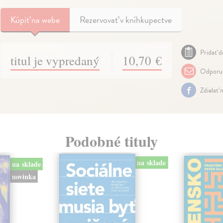
Kúpiť
na webe
Rezervovať v kníhkupectve
Pridať d
titul je vypredaný
10,70 €
Odporuč
Zdielať 
Podobné tituly
na sklade
na sklade
novinka