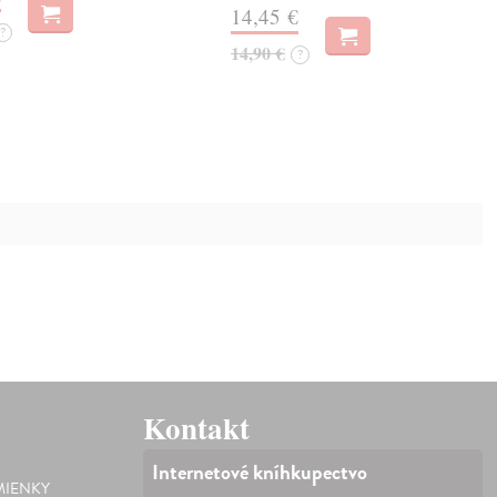
14,45 €
?
14,90 €
?
Kontakt
Internetové kníhkupectvo
IENKY