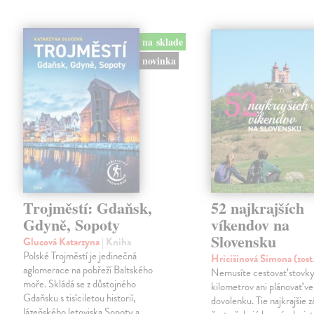
na sklade
novinka
Trojměstí: Gdaňsk,
52 najkrajších
Gdyně, Sopoty
víkendov na
Slovensku
Glucová Katarzyna
| Kniha
Polské Trojměstí je jedinečná
Hricišinová Simona (zost
aglomerace na pobřeží Baltského
Nemusíte cestovať stovk
moře. Skládá se z důstojného
kilometrov ani plánovať v
Gdaňsku s tisíciletou historií,
dovolenku. Tie najkrajšie z
lázeňského letoviska Sopoty a