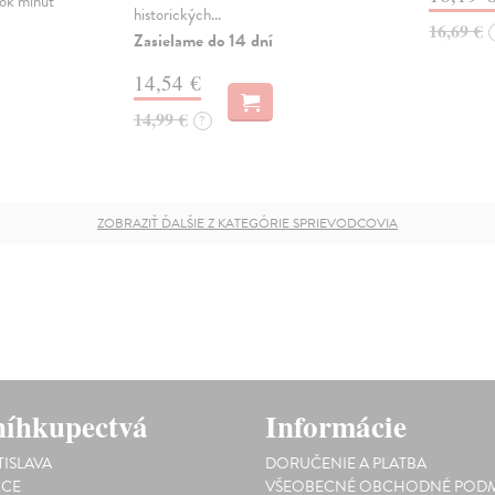
tok minút
historických…
16,69 €
Zasielame do 14 dní
14,54 €
14,99 €
?
ZOBRAZIŤ ĎALŠIE Z KATEGÓRIE SPRIEVODCOVIA
íhkupectvá
Informácie
TISLAVA
DORUČENIE A PLATBA
ICE
VŠEOBECNÉ OBCHODNÉ PODM