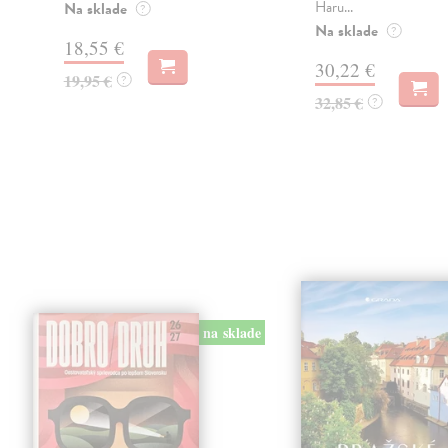
Haru...
Na sklade
?
Na sklade
?
18,55 €
30,22 €
19,95 €
?
32,85 €
?
na sklade