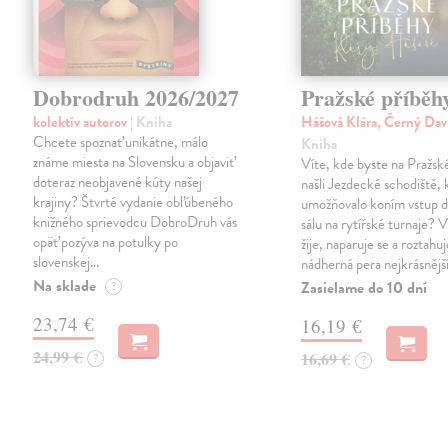
Dobrodruh 2026/2027
Pražské příběh
kolektív autorov
| Kniha
Hášová Klára, Černý Dav
Chcete spoznať unikátne, málo
Kniha
známe miesta na Slovensku a objaviť
Víte, kde byste na Pražs
doteraz neobjavené kúty našej
našli Jezdecké schodiště, 
krajiny? Štvrté vydanie obľúbeného
umožňovalo koním vstup d
knižného sprievodcu DobroDruh vás
sálu na rytířské turnaje? V
opäť pozýva na potulky po
žije, naparuje se a roztahuj
slovenskej…
nádherná pera nejkrásnějš
Na sklade
Zasielame do 10 dní
?
23,74 €
16,19 €
24,99 €
16,69 €
?
?