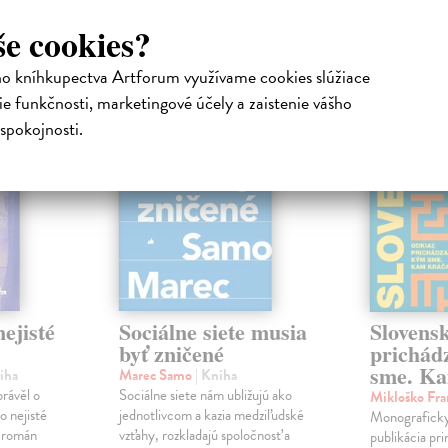
atelia s podobným vkusom si kúpili
še cookies?
ho kníhkupectva Artforum využívame cookies slúžiace
na sklade
na sklade
e funkčnosti, marketingové účely a zaistenie vášho
novinka
spokojnosti.
ejisté
Sociálne siete musia
Slovens
byť zničené
prichád
sme. Ka
iha
Marec Samo
| Kniha
právěl o
Sociálne siete nám ubližujú ako
Mikloško Fra
o nejisté
jednotlivcom a kazia medziľudské
Monograficky
ý román
vzťahy, rozkladajú spoločnosť a
publikácia pri