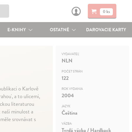
0 ks
E-KNIHY
OSTATNÉ
DAROVACIE KARTY
VYDAVATEĽ
NLN
POČET STRÁN
122
ublikaci o Karlově
ROK VYDANIA
2004
ahou', a to ulicemi,
tickou literaturou
JAZYK
 naši minulost a
Čeština
směle srovnávat s
VÄZBA
Tvrdá väzba / Hardback