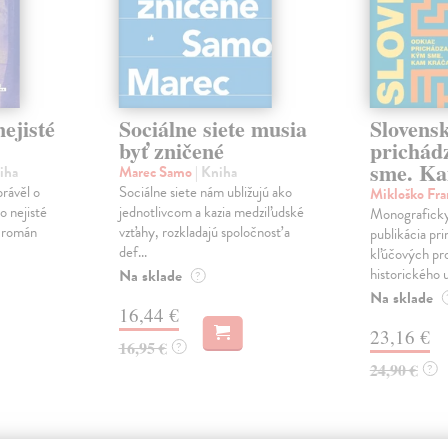
ejisté
Sociálne siete musia
Slovens
byť zničené
prichád
sme. Ka
iha
Marec Samo
| Kniha
právěl o
Sociálne siete nám ubližujú ako
Mikloško Fra
o nejisté
jednotlivcom a kazia medziľudské
Monograficky
ý román
vzťahy, rozkladajú spoločnosť a
publikácia pri
def...
kľúčových pr
historického u
Na sklade
?
Na sklade
16,44 €
23,16 €
16,95 €
?
24,90 €
?