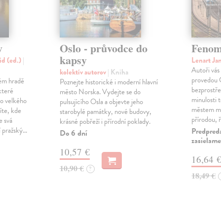
y
Oslo - průvodce do
Fenom
kapsy
id (ed.)
|
Lenart Ja
Autoři vás
kolektív autorov
| Kniha
provedou O
kém hradě
Poznejte historické i moderní hlavní
bezprostř
které
město Norska. Vydejte se do
minulosti 
o velkého
pulsujícího Osla a objevte jeho
městem m
íte, kde
starobylé památky, nové budovy,
přírodou, 
e svá
krásné pobřeží i přírodní poklady.
í pražský…
Predpred
Do 6 dní
zasielame
10,57 €
16,64 
10,90 €
?
18,49 €