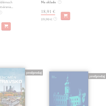
Na sklade
Na 
oblémoch
?
tvárania...
18,91 €
14
?
19,90 €
15,
?
predpredaj
predpredaj