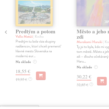
Predtým a potom
Město a jeho n
zdi
Vallo Matúš
| Kniha
Predtým tu bola vízia skupiny
Murakami Haruki
| Kn
nadšencov, ktorí chceli premeniť
Ty jsi to byla, kdo mi vy
hlavné mesto Slovenska na
tom městě. Město a jeh
modernú eur...
zdi – dlouho očekávan
Haru...
Na sklade
?
Na sklade
?
18,55 €
30,22 €
19,95 €
?
32,85 €
?