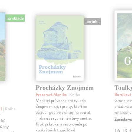
na sklade
novinka
Procházky Znojmem
Toulk
Frecerová Monika
| Kniha
Bursíková
Moderní průvodce pro ty, kdo
Gruzie je 
Znojmo milují, i pro ty, kteří ho
přitažlivá 
.)
| Kniha
objevují poprvé a chtějí ho poznat
jen trochu 
y
jinak než z rychlé návštěvy centra.
Zasielam
eľkú
Krok za krokem vás provede po
ážitky
konkrétních trasách: od
16,19 