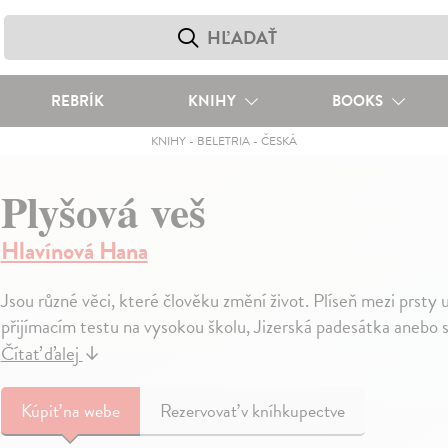
REBRÍK
KNIHY
BOOKS
KNIHY
-
BELETRIA
-
ČESKÁ
Plyšová veš
Hlavínová Hana
Jsou různé věci, které člověku změní život. Plíseň mezi prsty
přijímacím testu na vysokou školu, Jizerská padesátka anebo s
Čítať ďalej
↓
Kúpiť
na webe
Rezervovať v kníhkupectve