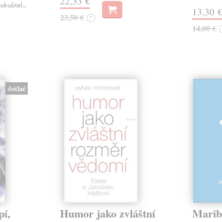
22,33 €
pokušitel…
13,30 
23,50 €
?
14,00 €
dotlač
pí,
Humor jako zvláštní
Marib