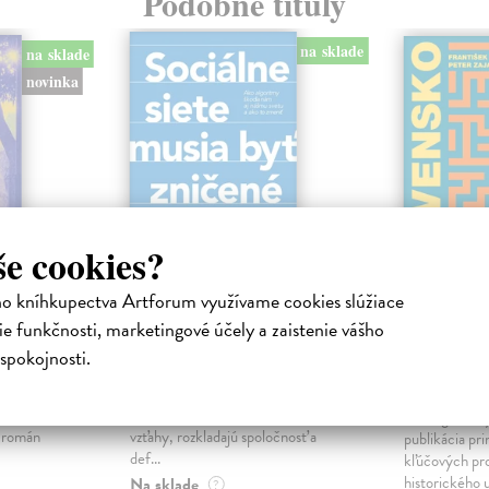
Podobné tituly
na sklade
na sklade
novinka
še cookies?
ho kníhkupectva Artforum využívame cookies slúžiace
ejisté
Sociálne siete musia
Slovens
e funkčnosti, marketingové účely a zaistenie vášho
byť zničené
prichád
spokojnosti.
sme. Ka
iha
Marec Samo
| Kniha
právěl o
Sociálne siete nám ubližujú ako
Mikloško Fra
o nejisté
jednotlivcom a kazia medziľudské
Monograficky
ý román
vzťahy, rozkladajú spoločnosť a
publikácia pri
def...
kľúčových pr
historického u
Na sklade
?