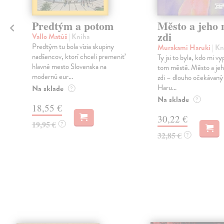
Predtým a potom
Město a jeho n
zdi
Vallo Matúš
| Kniha
Predtým tu bola vízia skupiny
Murakami Haruki
| Kn
nadšencov, ktorí chceli premeniť
Ty jsi to byla, kdo mi vy
hlavné mesto Slovenska na
tom městě. Město a jeh
modernú eur...
zdi – dlouho očekávan
Haru...
Na sklade
?
Na sklade
?
18,55 €
30,22 €
19,95 €
?
32,85 €
?