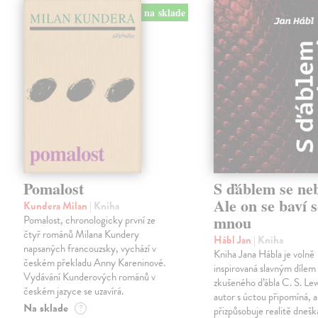
na sklade
Pomalost
S ďáblem se ne
Ale on se baví s
Kundera Milan
| Kniha
mnou
Pomalost, chronologicky první ze
čtyř románů Milana Kundery
Hábl Jan
| Kniha
napsaných francouzsky, vychází v
Kniha Jana Hábla je volně
českém překladu Anny Kareninové.
inspirovaná slavným díle
Vydávání Kunderových románů v
zkušeného ďábla C. S. Lew
českém jazyce se uzavírá.
autor s úctou připomíná, a
Na sklade
?
přizpůsobuje realitě dneš