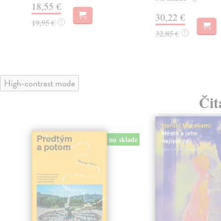
18,55 €
30,22 €
19,95 €
?
32,85 €
?
High-contrast mode
Čit
na sklade