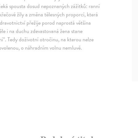
 čeká spousta dosud nepoznaných zážitků: ranní
 křečové žíly a změna tělesných proporcí, která
dravotnictví přežije porod naprostá většina
 těle i na duchu zdevastovaná žena stane
ní“. Tedy doživotní otročinu, na kterou nelze
 dovolenou, o náhradním volnu nemluvě.