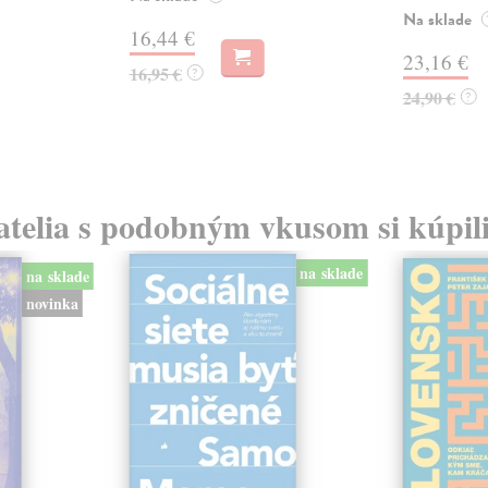
Na sklade
16,44 €
23,16 €
16,95 €
?
24,90 €
?
atelia s podobným vkusom si kúpili
na sklade
na sklade
novinka