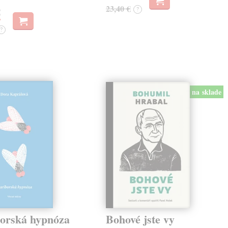
23,40 €
?
€
?
na sklade
orská hypnóza
Bohové jste vy