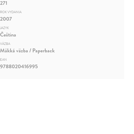
271
ROK VYDANIA
2007
JAZYK
Čeština
VÄZBA
Mäkká väzba / Paperback
EAN
9788020416995