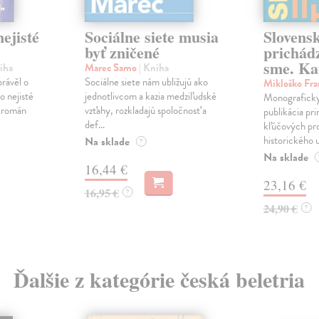
ejisté
Sociálne siete musia
Slovens
byť zničené
prichád
sme. Ka
iha
Marec Samo
| Kniha
právěl o
Sociálne siete nám ubližujú ako
Mikloško Fra
o nejisté
jednotlivcom a kazia medziľudské
Monograficky
ý román
vzťahy, rozkladajú spoločnosť a
publikácia pri
def...
kľúčových pr
historického u
Na sklade
?
Na sklade
16,44 €
23,16 €
16,95 €
?
24,90 €
?
Ďalšie z kategórie česká beletria