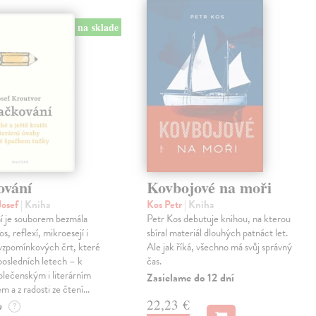
na sklade
ování
Kovbojové na moři
Josef
| Kniha
Kos Petr
| Kniha
í je souborem bezmála
Petr Kos debutuje knihou, na kterou
os, reflexí, mikroesejí i
sbíral materiál dlouhých patnáct let.
vzpomínkových črt, které
Ale jak říká, všechno má svůj správný
 posledních letech – k
čas.
lečenským i literárním
Zasielame do 12 dní
em a z radosti ze čtení…
22,23 €
e
?