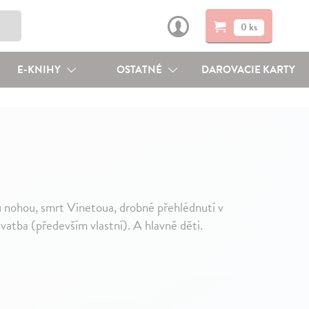
0 ks
E-KNIHY
OSTATNÉ
DAROVACIE KARTY
 u nohou, smrt Vinetoua, drobné přehlédnutí v
vatba (především vlastní). A hlavně děti.