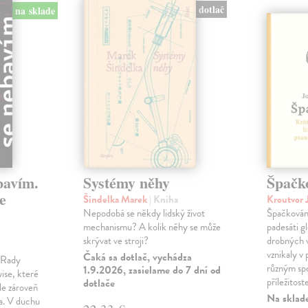
dotlač
na sklade
bavím.
Systémy něhy
Špačk
e
Šindelka Marek
| Kniha
Kroutvor 
Nepodobá se někdy lidský život
Špačkován
mechanismu? A kolik něhy se může
padesáti gl
skrývat ve stroji?
drobných 
vznikaly v
Čaká sa dotlač, vychádza
m Rady
různým spo
1.9.2026, zasielame do 7 dní od
ise, které
příležitost
dotlače
le zároveň
Na sklad
ka. V duchu