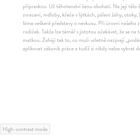
přípravkou. Už těhotenství ženu obohatí. Na její tělo
zvracení, mdloby, křeče v lýtkách, pálení žáhy, otoky,
láme veškeré představy o nevkusu. Při úrovni našeho z
rodiček. Takže lze téměř s jistotou očekávat, že se na
matkou. Zahájí tak to, co muži vzletně nazývají „poslá
aplikovat zákoník práce a tudíž si nikdy nelze vybrat
High-contrast mode