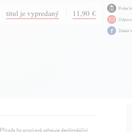
Pridať d
titul je vypredaný
11,90 €
Odporuč
Zdielať 
Příroda ho prozíravě zahajuje devítiměsíční