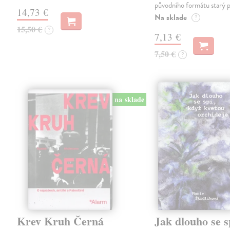
původního formátu starý 
14,73 €
Na sklade
?
15,50 €
?
7,13 €
7,50 €
?
na sklade
Krev Kruh Černá
Jak dlouho se s