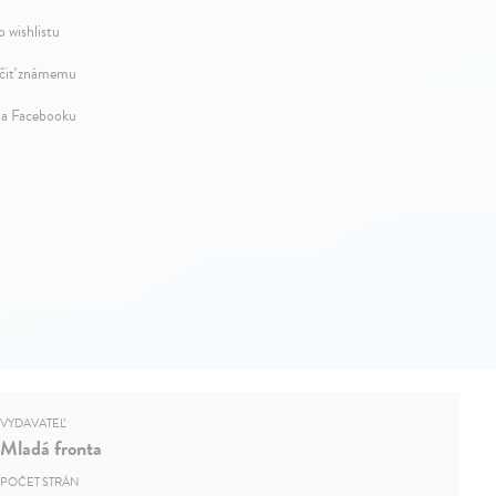
o wishlistu
iť známemu
na Facebooku
VYDAVATEĽ
Mladá fronta
POČET STRÁN