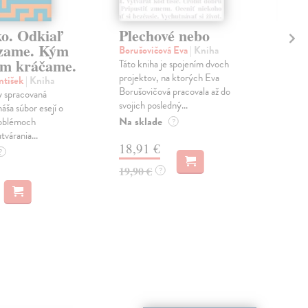
ko. Odkiaľ
Plechové nebo
Po
zame. Kým
Borušovičová Eva
| Kniha
Kun
m kráčame.
Táto kniha je spojením dvoch
Poma
projektov, na ktorých Eva
čty
ntišek
| Kniha
Borušovičová pracovala až do
naps
 spracovaná
svojich posledný...
česk
náša súbor esejí o
Na sklade
Na 
oblémoch
?
tvárania...
18,91 €
14
?
19,90 €
15,
?