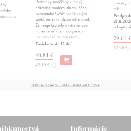
Prakticky zaměřený klinický
procesy p
éčby
průvodce moderní akutní léčbou
tele.…
 otázky
ischemické CMP napříč celým
Predpred
oterapie s
spektrem rekanalizačních metod.
21.8.2026
Zahrnuje kapitoly o intravenózní i
od vydan
intraarteriální trombolýze a o
mechanické trombektomii,…
29,61 
Zasielame do 12 dní
32,90 €
40,84 €
42,10 €
?
ZOBRAZIŤ ĎALŠIE Z KATEGÓRIE MEDICÍNA
íhkupectvá
Informácie