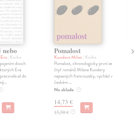
é nebo
Pomalost
Sl
pr
 Eva
| Kniha
Kundera Milan
| Kniha
sm
 spojením dvoch
Pomalost, chronologicky první ze
 ktorých Eva
čtyř románů Milana Kundery
Mik
pracovala až do
napsaných francouzsky, vychází v
Mon
ný...
českém ...
publ
Na sklade
kľú
?
?
hist
14,73 €
Na 
15,50 €
?
23
24,