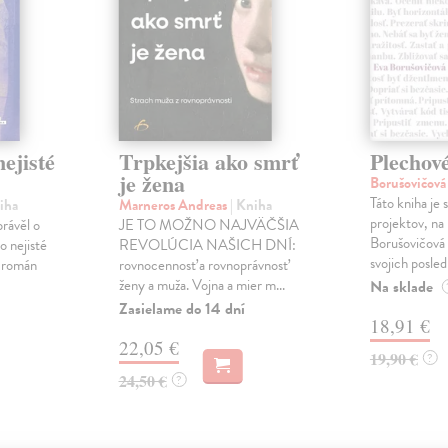
ejisté
Trpkejšia ako smrť
Plechov
je žena
Borušovičová
Táto kniha je
iha
Marneros Andreas
| Kniha
projektov, na
právěl o
JE TO MOŽNO NAJVÄČŠIA
Borušovičová 
o nejisté
REVOLÚCIA NAŠICH DNÍ:
svojich posled
ý román
rovnocennosť a rovnoprávnosť
ženy a muža. Vojna a mier m...
Na sklade
Zasielame do 14 dní
18,91 €
22,05 €
19,90 €
?
24,50 €
?