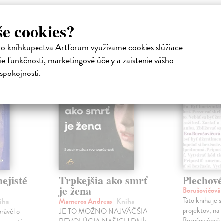
še cookies?
atelia s podobným vkusom si kúpili
ho kníhkupectva Artforum využívame cookies slúžiace
e funkčnosti, marketingové účely a zaistenie vášho
spokojnosti.
ejisté
Trpkejšia ako smrť
Plechov
je žena
Borušovičová
Táto kniha je
iha
Marneros Andreas
| Kniha
projektov, na
právěl o
JE TO MOŽNO NAJVÄČŠIA
Borušovičová 