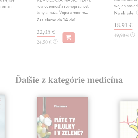
o nejisté
REVOLÚCIA NAŠICH DNÍ:
svojich posled
ý román
rovnocennosť a rovnoprávnosť
ženy a muža. Vojna a mier m...
Na sklade
Zasielame do 14 dní
18,91 €
22,05 €
19,90 €
?
24,50 €
?
Ďalšie z kategórie medicína