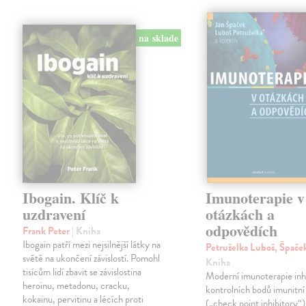
na sklade
Ibogain. Klíč k
Imunoterapie v
uzdravení
otázkách a
odpovědích
Frank Peter
| Kniha
Ibogain patří mezi nejsilnější látky na
Petruželka Luboš, Špače
světě na ukončení závislostí. Pomohl
Kniha
tisícům lidí zbavit se závislostina
Moderní imunoterapie inh
heroinu, metadonu, cracku,
kontrolních bodů imunitní
kokainu, pervitinu a lécích proti
(„check point inhibitory“)