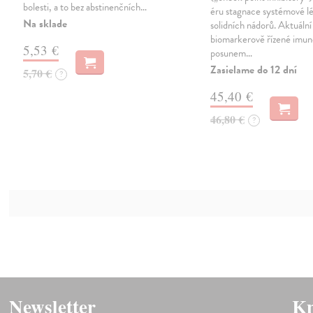
bolesti, a to bez abstinenčních…
éru stagnace systémové l
Na sklade
solidních nádorů. Aktuální
biomarkerově řízené imun
5,53 €
posunem…
Zasielame do 12 dní
5,70 €
?
45,40 €
46,80 €
?
Newsletter
Kn