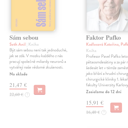
Sám sebou
Faktor Pafko
Seth Anil
| Kniha
Kadlecová Kateřina, Paf
Být sám sebou není tak jednoduché,
Kniha
jak se zdá. V mozku každého z nás
Profesor Pavel Pafko letos
pracují společně miliardy neuronů a
pětaosmdesátiny a za pár 
vytvářejí naše vědomé zkušenosti.
šedesát let v témže zaměst
jako břišní a hrudní chirurg 
Na sklade
chirurgické kliniky 1. léka
21,47 €
fakulty Univerzity Karlov
Zasielame do 12 dní
22,60 €
?
15,91 €
16,40 €
?