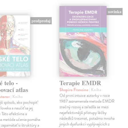
novinka
predpredaj
 telo -
Terapie EMDR
ovací atlas
Shapiro Francine
| Kniha
Od první intuice autorky v roce
autorov
| Kniha
1987 zaznamenala metoda EMDR
ší spôsob, ako pochopiť
značný rozvoj a zařadila se mezi
loveka a naučiť sa jej
nejefektivnější přístupy léčby
e Táto efektívna a
následků traumat, potažmo mnoha
vna metóda učenia pomáha
jiných dysfunkcí vyplývajících z
zapamätať si štruktúry a