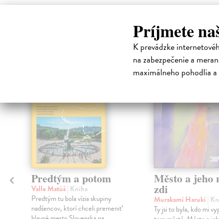
High-contrast mode
Príjmete na
Čit
K prevádzke internetové
na zabezpečenie a merani
maximálneho pohodlia a 
Predtým a potom
Město a jeho n
zdi
Vallo Matúš
| Kniha
Predtým tu bola vízia skupiny
Murakami Haruki
| Kn
nadšencov, ktorí chceli premeniť
Ty jsi to byla, kdo mi vy
hlavné mesto Slovenska na