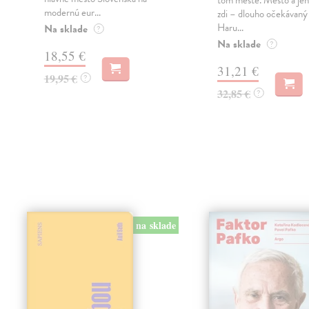
tom městě. Město a jeh
modernú eur...
zdi – dlouho očekávan
Haru...
Na sklade
?
Na sklade
?
18,55 €
31,21 €
19,95 €
?
32,85 €
?
na sklade