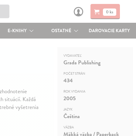
0 ks
E-KNIHY
OSTATNÉ
DAROVACIE KARTY
VYDAVATEĽ
Grada Publishing
POČET STRÁN
434
 zhodnotenie
ROK VYDANIA
2005
h situácií. Každá
trebné vyšetrenia
JAZYK
Čeština
VÄZBA
Mäkká väzba / Paperback