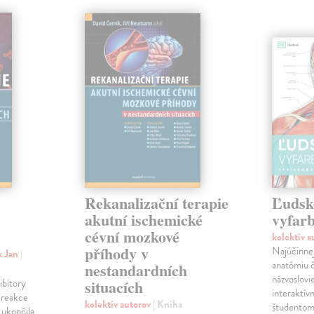
Rekanalizační terapie
Ľudské
akutní ischemické
vyfarb
cévní mozkové
kolektív 
příhody v
Najúčinnej
k Jan
|
anatómiu č
nestandardních
názvoslovi
ibitory
situacích
interaktí
 reakce
kolektív autorov
| Kniha
študentom 
 ukončila