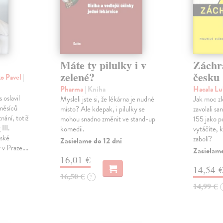
Máte ty pilulky i v
Záchr
zelené?
česku
ko Pavel
|
Pharma
| Kniha
Hacala L
 oslavil
Mysleli jste si, že lékárna je nudné
Jak moc zl
měsíců
místo? Ale kdepak, i pilulky se
zavolali s
nání, totiž
mohou snadno změnit ve stand-up
155 jako p
III.
komedii.
vytáčíte, 
řské
zabolí?
Zasielame do 12 dní
y v Praze.…
Zasielam
16,01 €
14,54 
16,50 €
?
14,99 €