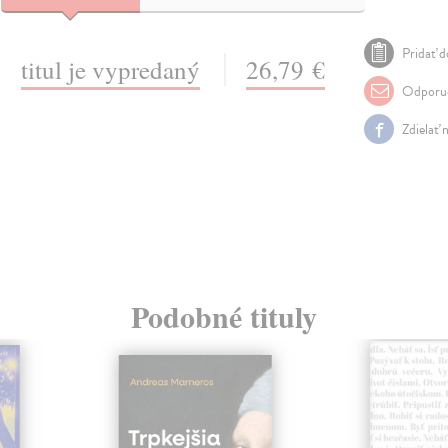
Pridať d
titul je vypredaný
26,79 €
Odporuč
Zdielať 
Podobné tituly