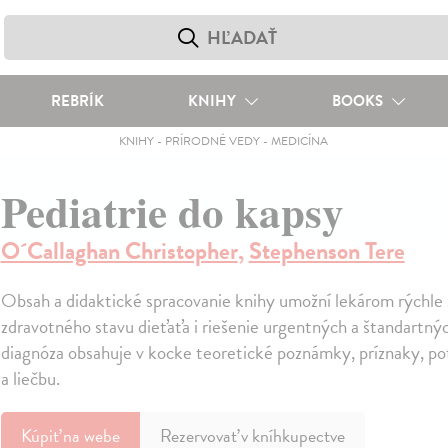
REBRÍK
KNIHY
BOOKS
KNIHY
-
PRÍRODNÉ VEDY
-
MEDICÍNA
Pediatrie do kapsy
O´Callaghan Christopher
,
Stephenson Tere
Obsah a didaktické spracovanie knihy umožní lekárom rýchle
zdravotného stavu dieťaťa i riešenie urgentných a štandartnýc
diagnóza obsahuje v kocke teoretické poznámky, príznaky, po
a liečbu.
Kúpiť
na webe
Rezervovať v kníhkupectve