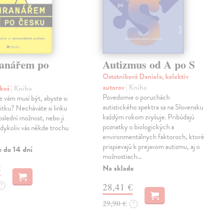
anářem po
Autizmus od A po S
Ostatníková Daniela, kolektív
autorov
| Kniha
uboš
| Kniha
Povedomie o poruchách
e vám musí být, abyste si
autistického spektra sa na Slovensku
anitku? Necháváte si linku
každým rokom zvyšuje. Pribúdajú
oslední možnost, nebo ji
poznatky o biologických a
kdykoliv vás někde trochu
environmentálnych faktoroch, ktoré
prispievajú k prejavom autizmu, aj o
e do 14 dní
možnostiach…
€
Na sklade
?
28,41 €
29,90 €
?