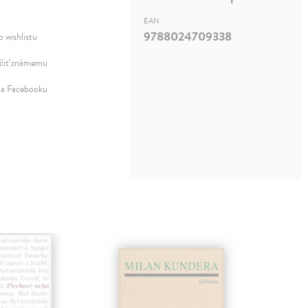
EAN
9788024709338
o wishlistu
iť známemu
na Facebooku