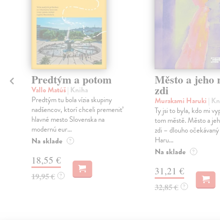
Predtým a potom
Město a jeho n
zdi
Vallo Matúš
| Kniha
Predtým tu bola vízia skupiny
Murakami Haruki
| Kn
nadšencov, ktorí chceli premeniť
Ty jsi to byla, kdo mi vy
hlavné mesto Slovenska na
tom městě. Město a jeh
modernú eur...
zdi – dlouho očekávan
Haru...
Na sklade
?
Na sklade
?
18,55 €
31,21 €
19,95 €
?
32,85 €
?