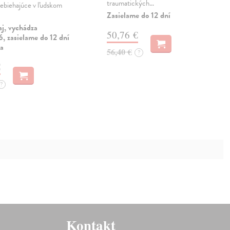
traumatických…
rebiehajúce v ľudskom
Zasielame do 12 dní
aj, vychádza
50,76 €
, zasielame do 12 dní
ia
56,40 €
?
€
?
Kontakt