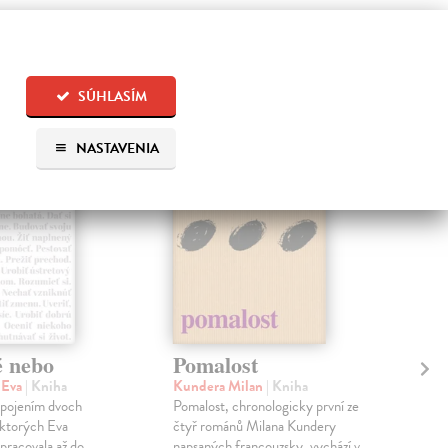
 aj:
SÚHLASÍM
NASTAVENIA
é nebo
Pomalost
Sl
pr
 Eva
| Kniha
Kundera Milan
| Kniha
sm
 spojením dvoch
Pomalost, chronologicky první ze
 ktorých Eva
čtyř románů Milana Kundery
Mik
pracovala až do
napsaných francouzsky, vychází v