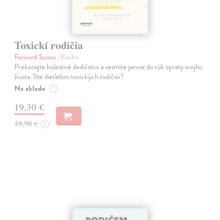
Toxickí rodičia
Forward Susan
| Kniha
Prekonajte bolestivé dedičstvo a vezmite pevne do rúk opraty svojho
života. Ste dieťaťom toxických rodičov?
Na sklade
?
19,30 €
19,90 €
?