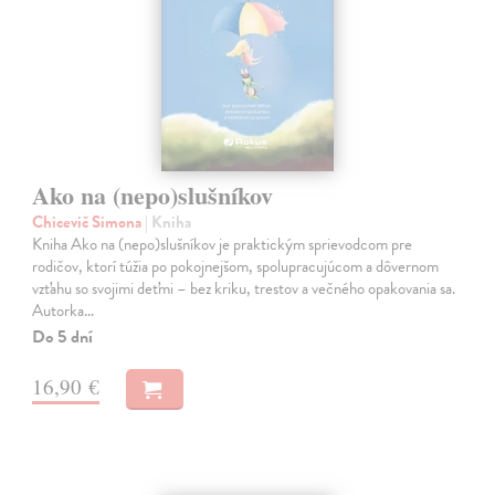
Ako na (nepo)slušníkov
Chicevič Simona
| Kniha
Kniha Ako na (nepo)slušníkov je praktickým sprievodcom pre
rodičov, ktorí túžia po pokojnejšom, spolupracujúcom a dôvernom
vzťahu so svojimi deťmi – bez kriku, trestov a večného opakovania sa.
Autorka…
Do 5 dní
16,90 €