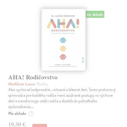
na sklade
AHA! Rodičovstvo
Markham Laura
| Kniha
Ako vychovať zodpovedné, vnímavé a šťastné deti. Tento prelomový
sprievodca pre každého rodiča mení zaužívané postupy vo výchove
detí a transformuje vzťah rodiča a dieťaťa do pohodlného
spolunažívania.…
Na sklade
?
19,30 €