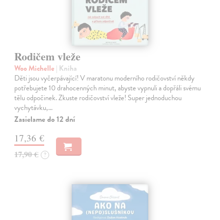
Rodičem vleže
Woo Michelle
| Kniha
Děti jsou vyčerpávající! V maratonu moderního rodičovství někdy
potřebujete 10 drahocenných minut, abyste vypnuli a dopřáli svému
tělu odpočinek. Zkuste rodičovství vleže! Super jednoduchou
vychytávku,…
Zasielame do 12 dní
17,36 €
17,90 €
?