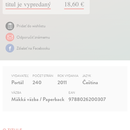
titul je vypredaný
18,60 €
Pridať do wishlistu
Odporučiť známemu
Zdielať na Facebooku
VYDAVATEĽ
POČET STRÁN
ROK VYDANIA
JAZYK
Portál
240
2011
Čeština
VÄZBA
EAN
Mäkká väzba / Paperback
9788026200307