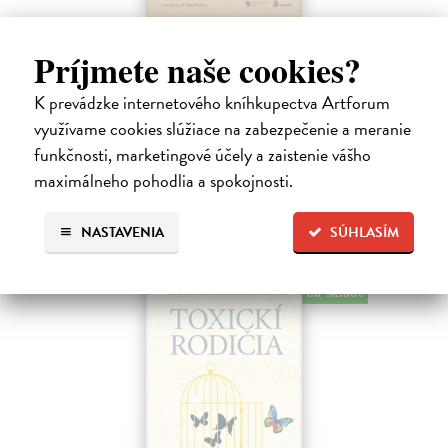
Ako byť rodičom dieťaťa s FASD
Príjmete naše cookies?
Brown Julia, Mather Mary
| Kniha
Jedna z mála kníh o poruchách fetálneho alkoholového spektra v
K prevádzke internetového kníhkupectva Artforum
slovenskom jazyku. Kniha nielen jasne a zrozumiteľne popisuje
problematiku FASD, ale ponúka aj konkrétne rady pri výchove detí s
využívame cookies slúžiace na zabezpečenie a meranie
touto diagnózou.…
funkčnosti, marketingové účely a zaistenie vášho
Na sklade
?
maximálneho pohodlia a spokojnosti.
10,00 €
NASTAVENIA
SÚHLASÍM
na sklade