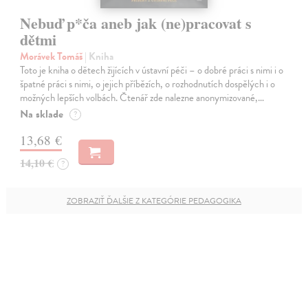
Nebuď p*ča aneb jak (ne)pracovat s
dětmi
Morávek Tomáš
| Kniha
Toto je kniha o dětech žijících v ústavní péči – o dobré práci s nimi i o
špatné práci s nimi, o jejich příbězích, o rozhodnutích dospělých i o
možných lepších volbách. Čtenář zde nalezne anonymizované,…
Na sklade
?
13,68 €
14,10 €
?
ZOBRAZIŤ ĎALŠIE Z KATEGÓRIE PEDAGOGIKA