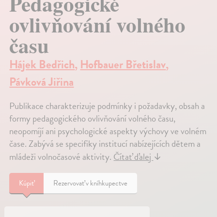
Pedagogické
ovlivňování volného
času
Hájek Bedřich
,
Hofbauer Břetislav
,
Pávková Jiřina
Publikace charakterizuje podmínky i požadavky, obsah a
formy pedagogického ovlivňování volného času,
neopomíjí ani psychologické aspekty výchovy ve volném
čase. Zabývá se specifiky institucí nabízejících dětem a
mládeži volnočasové aktivity.
Čítať ďalej
↓
Kúpiť
Rezervovať v kníhkupectve