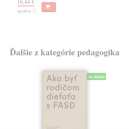
16,44 €
23
16,95 €
?
24
Ďalšie z kategórie pedagogika
na sklade