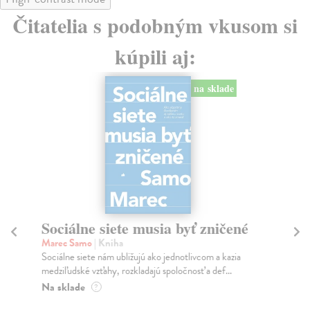
Čitatelia s podobným vkusom si
kúpili aj:
na sklade
Sociálne siete musia byť zničené
S
K
Marec Samo
| Kniha
Sociálne siete nám ubližujú ako jednotlivcom a kazia
Mik
medziľudské vzťahy, rozkladajú spoločnosť a def...
Mon
o k
Na sklade
?
Na