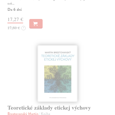
své…
Do 6 dní
17,27 €
17,80 €
?
Teoretické základy etickej výchovy
Brestovanský Martin
| Kniha