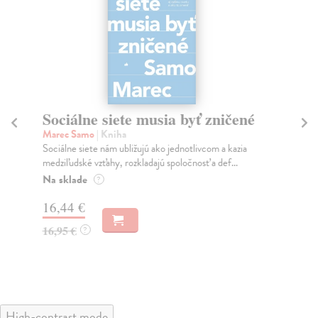
Sociálne siete musia byť zničené
S
K
Marec Samo
| Kniha
Sociálne siete nám ubližujú ako jednotlivcom a kazia
Mik
medziľudské vzťahy, rozkladajú spoločnosť a def...
Mon
o k
Na sklade
?
Na
16,44 €
23
16,95 €
?
24
High-contrast mode