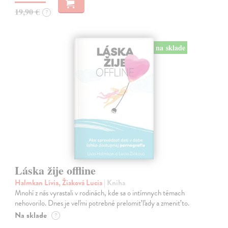
19,90 €
?
na sklade
Láska žije offline
Halmkan Lívia, Žiaková Lucia
| Kniha
Mnohí z nás vyrastali v rodinách, kde sa o intímnych témach
nehovorilo. Dnes je veľmi potrebné prelomiť ľady a zmeniť to.
Na sklade
?