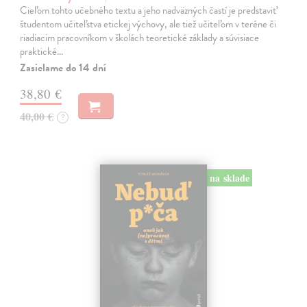
Cieľom tohto učebného textu a jeho nadväzných častí je predstaviť
študentom učiteľstva etickej výchovy, ale tiež učiteľom v teréne či
riadiacim pracovníkom v školách teoretické základy a súvisiace
praktické…
Zasielame do 14 dní
38,80 €
40,00 €
?
na sklade