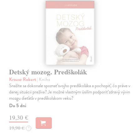
Detský mozog. Predškolák
Krause Robert
| Kniha
Snažíte sa dokonale spoznať svojho predškoláka a pochopiť, čo práve v
danej situácii prežíva? Je možné vlastným úsilím podporiť zdravý vývin
mozgu dieťaťa v predškolskom veku?
Do 5 dní
19,30 €
19,90 €
?