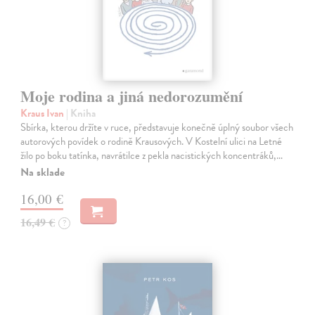
Moje rodina a jiná nedorozumění
Kraus Ivan
| Kniha
Sbírka, kterou držíte v ruce, představuje konečně úplný soubor všech
autorových povídek o rodině Krausových. V Kostelní ulici na Letné
žilo po boku tatínka, navrátilce z pekla nacistických koncentráků,…
Na sklade
16,00 €
16,49 €
?