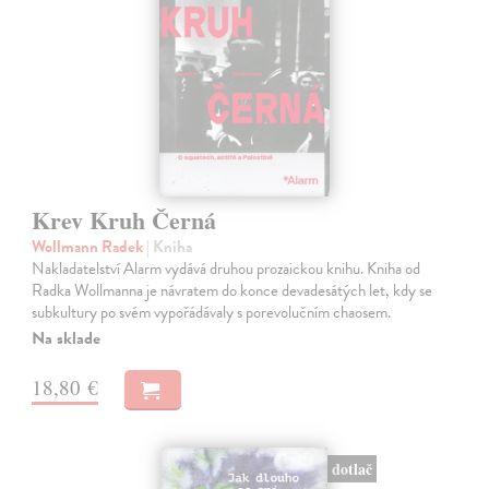
Krev Kruh Černá
Wollmann Radek
| Kniha
Nakladatelství Alarm vydává druhou prozaickou knihu. Kniha od
Radka Wollmanna je návratem do konce devadesátých let, kdy se
subkultury po svém vypořádávaly s porevolučním chaosem.
Na sklade
18,80 €
dotlač