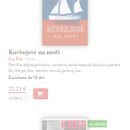
Kovbojové na moři
Kos Petr
| Kniha
Petr Kos debutuje knihou, na kterou sbíral materiál dlouhých patnáct
let. Ale jak říká, všechno má svůj správný čas.
Zasielame do 12 dní
22,23 €
23,40 €
?
na sklade