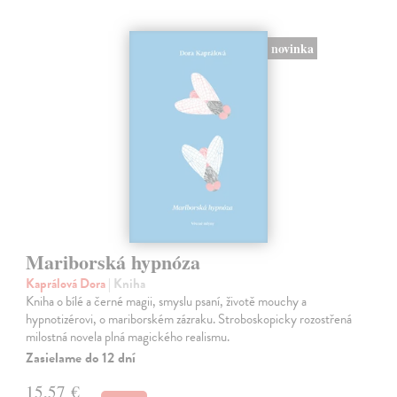
novinka
Mariborská hypnóza
Kaprálová Dora
| Kniha
Kniha o bílé a černé magii, smyslu psaní, životě mouchy a
hypnotizérovi, o mariborském zázraku. Stroboskopicky rozostřená
milostná novela plná magického realismu.
Zasielame do 12 dní
15,57 €