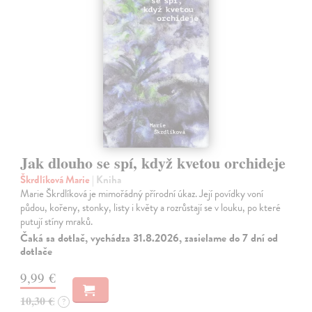
Jak dlouho se spí, když kvetou orchideje
Škrdlíková Marie
| Kniha
Marie Škrdlíková je mimořádný přírodní úkaz. Její povídky voní
půdou, kořeny, stonky, listy i květy a rozrůstají se v louku, po které
putují stíny mraků.
Čaká sa dotlač, vychádza 31.8.2026, zasielame do 7 dní od
dotlače
9,99 €
10,30 €
?