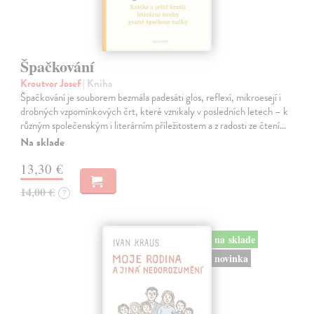
Špačkování
Kroutvor Josef
| Kniha
Špačkování je souborem bezmála padesáti glos, reflexí, mikroesejí i
drobných vzpomínkových črt, které vznikaly v posledních letech – k
různým společenským i literárním příležitostem a z radosti ze čtení…
Na sklade
13,30 €
14,00 €
?
na sklade
novinka