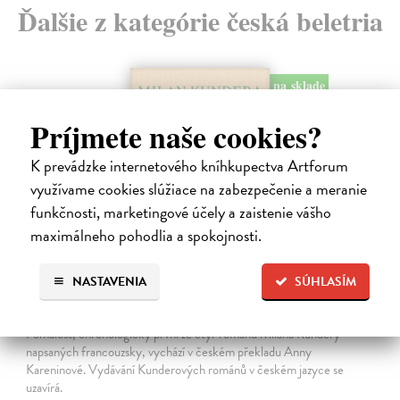
Ďalšie z kategórie česká beletria
na sklade
Príjmete naše cookies?
K prevádzke internetového kníhkupectva Artforum
využívame cookies slúžiace na zabezpečenie a meranie
funkčnosti, marketingové účely a zaistenie vášho
maximálneho pohodlia a spokojnosti.
NASTAVENIA
SÚHLASÍM
Pomalost
Kundera Milan
| Kniha
Pomalost, chronologicky první ze čtyř románů Milana Kundery
napsaných francouzsky, vychází v českém překladu Anny
Kareninové. Vydávání Kunderových románů v českém jazyce se
uzavírá.