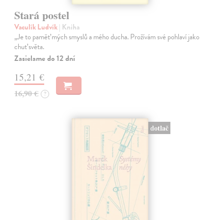
Stará postel
Vaculík Ludvík
| Kniha
„Je to paměť mých smyslů a mého ducha. Prožívám své pohlaví jako
chuť světa.
Zasielame do 12 dní
15,21 €
16,90 €
?
dotlač