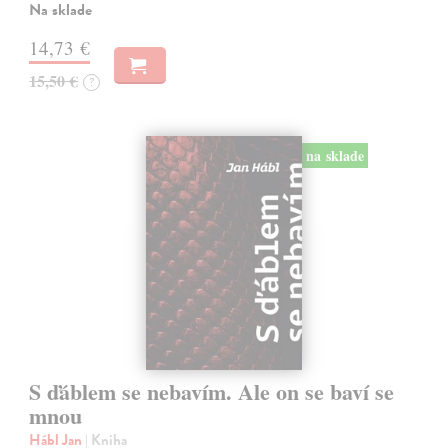
Na sklade
14,73 €
15,50 €
?
na sklade
S ďáblem se nebavím. Ale on se baví se
mnou
Hábl Jan
| Kniha