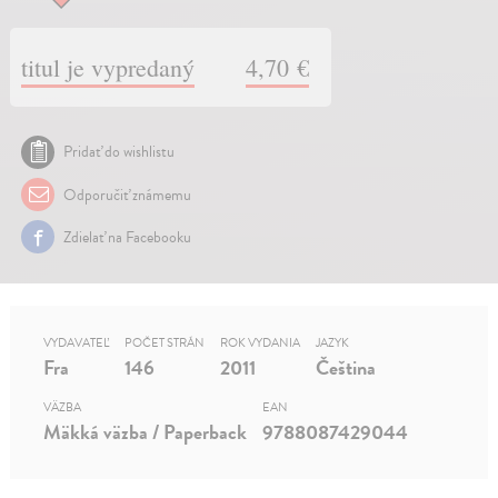
titul je vypredaný
4,70 €
Pridať do wishlistu
Odporučiť známemu
Zdielať na Facebooku
VYDAVATEĽ
POČET STRÁN
ROK VYDANIA
JAZYK
Fra
146
2011
Čeština
VÄZBA
EAN
Mäkká väzba / Paperback
9788087429044