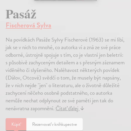
Pasáž
Fischerová Sylva
Na povídkách Pasáže Sylvy Fischerové (1963) se mi líbí,
jak se v nich to mnohé, co autorka ví a zná ze své práce
odborné, ústrojně spojuje s tím, co je vlastní jen beletrii:
s působivě zachyceným detailem a s přesným záznamem
viděného či slyšeného. Naléhavost některých povídek
(Dálov, Otcové) svědčí o tom, že musely být napsány,
že v nich nejde "jen" o literaturu, ale o životně důležité
zachycení něčeho osobně podstatného, co autorka
nemůže nechat odplynout ze své paměti jen tak do
nenávratna zapomnění.
Čítať ďalej
↓
Kúpiť
Rezervovať v kníhkupectve