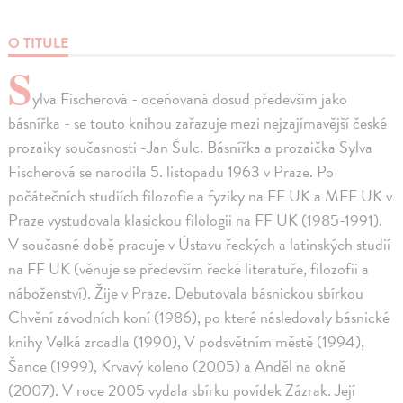
O TITULE
S
ylva Fischerová - oceňovaná dosud především jako
básnířka - se touto knihou zařazuje mezi nejzajímavější české
prozaiky současnosti -Jan Šulc. Básnířka a prozaička Sylva
Fischerová se narodila 5. listopadu 1963 v Praze. Po
počátečních studiích filozofie a fyziky na FF UK a MFF UK v
Praze vystudovala klasickou filologii na FF UK (1985-1991).
V současné době pracuje v Ústavu řeckých a latinských studií
na FF UK (věnuje se především řecké literatuře, filozofii a
náboženství). Žije v Praze. Debutovala básnickou sbírkou
Chvění závodních koní (1986), po které následovaly básnické
knihy Velká zrcadla (1990), V podsvětním městě (1994),
Šance (1999), Krvavý koleno (2005) a Anděl na okně
(2007). V roce 2005 vydala sbírku povídek Zázrak. Její