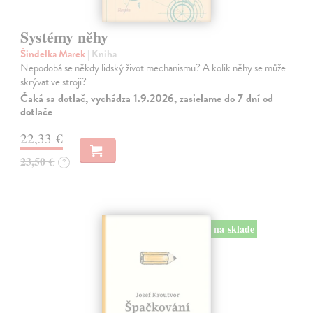
Systémy něhy
Šindelka Marek
| Kniha
Nepodobá se někdy lidský život mechanismu? A kolik něhy se může
skrývat ve stroji?
Čaká sa dotlač, vychádza 1.9.2026, zasielame do 7 dní od
dotlače
22,33 €
23,50 €
?
na sklade