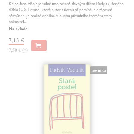
Kniha Jana Hábla je volně inspirovaná slavným dílem Rady zkušeného
ďábla C. S. Lewise, které autor s úctou připomíná, ale zároveň
přizpůsobuje realitě dneška. V duchu původního formátu starý
pokušitel…
Na sklade
7,13 €
7,50 €
?
novinka