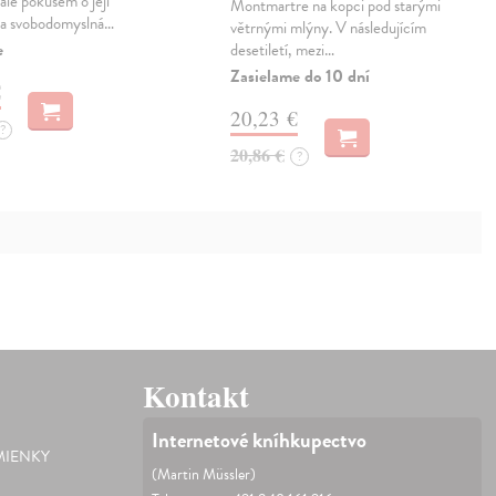
ale pokusem o její
Montmartre na kopci pod starými
, a svobodomyslná…
větrnými mlýny. V následujícím
e
desetiletí, mezi…
Zasielame do 10 dní
€
20,23 €
?
20,86 €
?
Kontakt
Internetové kníhkupectvo
IENKY
(Martin Müssler)