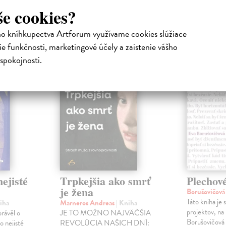
še cookies?
atelia s podobným vkusom si kúpili
ho kníhkupectva Artforum využívame cookies slúžiace
e funkčnosti, marketingové účely a zaistenie vášho
na sklade
spokojnosti.
ejisté
Trpkejšia ako smrť
Plechov
je žena
Borušovičová
Táto kniha je
iha
Marneros Andreas
| Kniha
projektov, na
právěl o
JE TO MOŽNO NAJVÄČŠIA
Borušovičová 
o nejisté
REVOLÚCIA NAŠICH DNÍ: