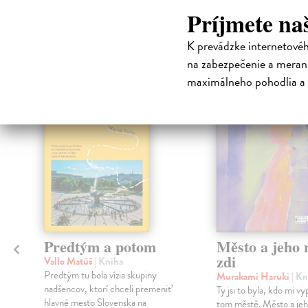
Príjmete na
High-contrast mode
Čit
K prevádzke internetové
na zabezpečenie a merani
maximálneho pohodlia a 
na sklade
Predtým a potom
Město a jeho n
zdi
Vallo Matúš
| Kniha
Predtým tu bola vízia skupiny
Murakami Haruki
| Kn
nadšencov, ktorí chceli premeniť
Ty jsi to byla, kdo mi vy
hlavné mesto Slovenska na
tom městě. Město a jeh