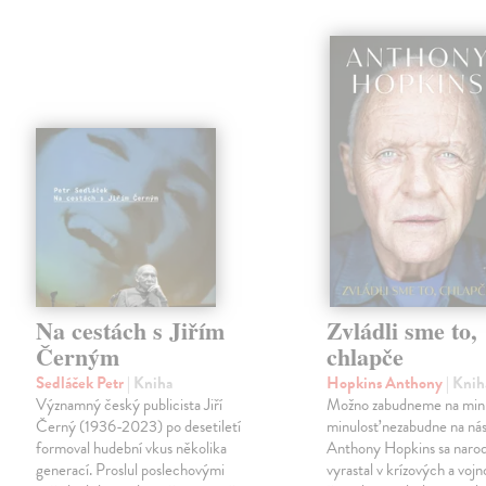
Na cestách s Jiřím
Zvládli sme to,
Černým
chlapče
Sedláček Petr
| Kniha
Hopkins Anthony
| Knih
Významný český publicista Jiří
Možno zabudneme na minu
Černý (1936-2023) po desetiletí
minulosť nezabudne na nás
formoval hudební vkus několika
Anthony Hopkins sa narodi
generací. Proslul poslechovými
vyrastal v krízových a voj