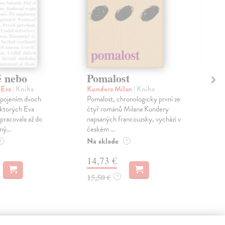
é nebo
Pomalost
Sl
pr
 Eva
| Kniha
Kundera Milan
| Kniha
sm
 spojením dvoch
Pomalost, chronologicky první ze
 ktorých Eva
čtyř románů Milana Kundery
Mik
pracovala až do
napsaných francouzsky, vychází v
Mon
ný...
českém ...
publ
Na sklade
kľú
?
?
hist
14,73 €
Na 
15,50 €
?
23
24,