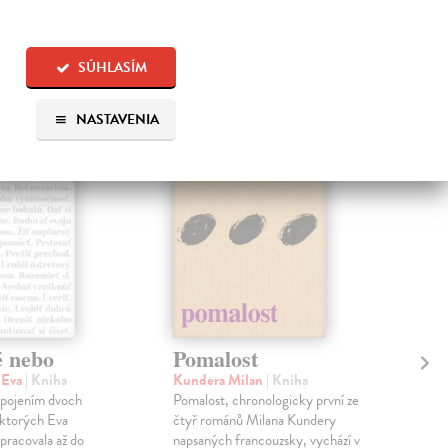
 aj:
SÚHLASÍM
na sklade
NASTAVENIA
na sklade
é nebo
Pomalost
Sl
pr
 Eva
| Kniha
Kundera Milan
| Kniha
sm
 spojením dvoch
Pomalost, chronologicky první ze
 ktorých Eva
čtyř románů Milana Kundery
Mik
pracovala až do
napsaných francouzsky, vychází v
Mon