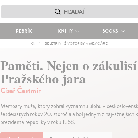
REBRÍK
KNIHY
BOOKS
KNIHY
-
BELETRIA
-
ŽIVOTOPISY A MEMOÁRE
Paměti. Nejen o zákulisí
Pražského jara
Císař Čestmír
Memoáry muža, ktorý zohral významnú úlohu v československe
šesdesiatych rokov 20. storočia a bol jedným z najvážnejších 
prezidenta republiky v roku 1968.