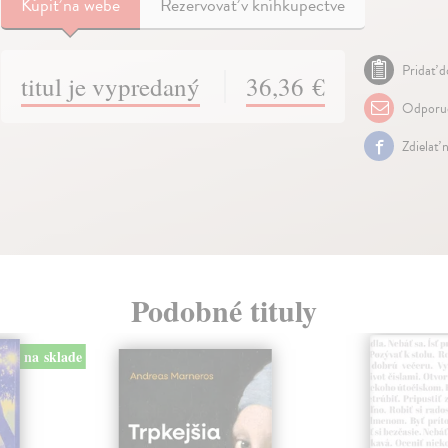
Kúpiť
na webe
Rezervovať v kníhkupectve
Pridať d
titul je vypredaný
36,36 €
Odporuč
Zdielať 
Podobné tituly
na sklade