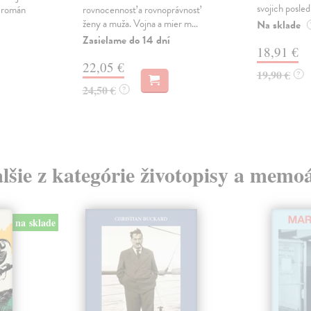
svojich posled
ý román
rovnocennosť a rovnoprávnosť
ženy a muža. Vojna a mier m...
Na sklade
Zasielame do 14 dní
18,91 €
22,05 €
19,90 €
?
24,50 €
?
lšie z kategórie životopisy a memo
na sklade