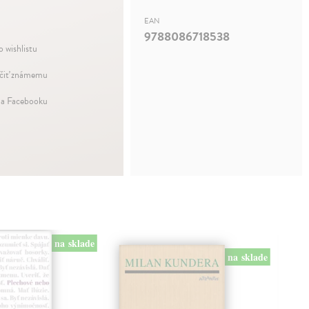
EAN
9788086718538
o wishlistu
iť známemu
na Facebooku
na sklade
na sklade