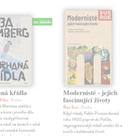
na sklade
ná křídla
Modernisté - jejich
fascinující životy
Kiba
| Kniha
tá Memesa utekla z
Roe Sue
| Kniha
 konci prvního dílu
Když mladý Pablo Picasso dorazil
lo všudypřítomné
roku 1900 poprvé do Paříže,
a násilí na ženách v silně
nejprogresivnější mladí umělci žili a
ivní romské komunitě
tvořili v bohémské čtvrti