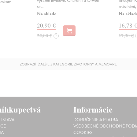
výrazně levicové. Churchill a Orwell
finských K
iarskom
se…
znásilnění
Na sklade
Na sklad
20,90 €
16,78 
22,00 €
17,30 €
?
ZOBRAZIŤ ĎALŠIE Z KATEGÓRIE ŽIVOTOPISY A MEMOÁRE
íhkupectvá
Informácie
TISLAVA
DORUČENIE A PLATBA
ICE
VŠEOBECNÉ OBCHODNÉ PODM
NA
COOKIES