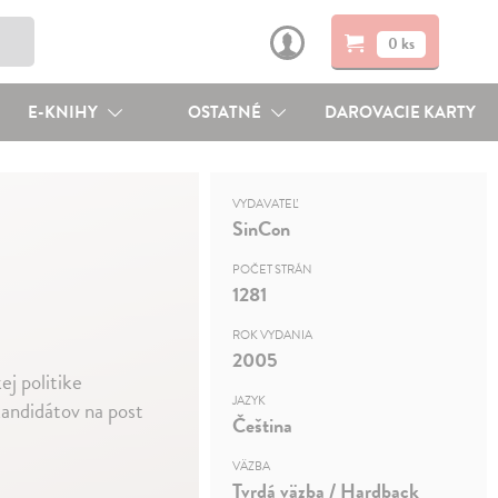
0 ks
E-KNIHY
OSTATNÉ
DAROVACIE KARTY
VYDAVATEĽ
SinCon
POČET STRÁN
1281
ROK VYDANIA
2005
j politike
JAZYK
kandidátov na post
Čeština
VÄZBA
Tvrdá väzba / Hardback