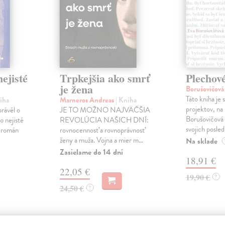
ejisté
Trpkejšia ako smrť
Plechov
je žena
Borušovičová
Táto kniha je
iha
Marneros Andreas
| Kniha
projektov, na
právěl o
JE TO MOŽNO NAJVÄČŠIA
Borušovičová 
o nejisté
REVOLÚCIA NAŠICH DNÍ:
svojich posled
ý román
rovnocennosť a rovnoprávnosť
ženy a muža. Vojna a mier m...
Na sklade
Zasielame do 14 dní
18,91 €
22,05 €
19,90 €
?
24,50 €
?