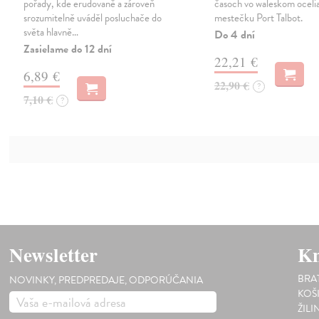
pořady, kde erudovaně a zároveň
časoch vo waleskom ocel
srozumitelně uváděl posluchače do
mestečku Port Talbot.
světa hlavně…
Do 4 dní
Zasielame do 12 dní
22,21 €
6,89 €
22,90 €
?
7,10 €
?
Newsletter
Kn
BRA
NOVINKY, PREDPREDAJE, ODPORÚČANIA
KOŠ
ŽILI