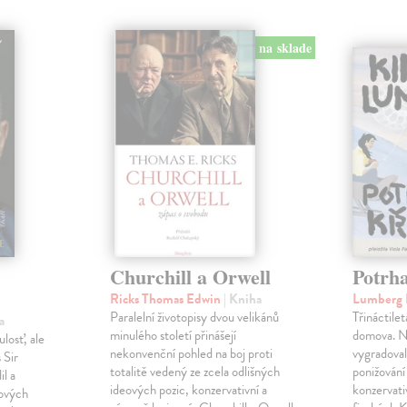
na sklade
Churchill a Orwell
Potrha
Ricks Thomas Edwin
| Kniha
Lumberg 
Paralelní životopisy dvou velikánů
Třináctile
a
minulého století přinášejí
domova. Na
losť, ale
nekonvenční pohled na boj proti
vygradova
 Sir
totalitě vedený ze zcela odlišných
ponižování 
l a
ideových pozic, konzervativní a
konzervat
nových