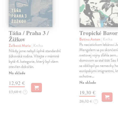
Táňa / Praha 3 /
Tropické Bavor
Žižkov
Betina Anton
| Kniha
Po nacistickom lekárovi J
Zelbová Marie
| Kniha
Mengelem sa po skončení
Nikdy jsme nebyli úplně standardní
svetovej vojny zľahla zem.
žižkovská rodina. Vítejte v mámině
domovom sa stal štát Sao 
bytě 4. kategorie, který byl všem
sa obklopil po nemecky ho
otevřen dokořán.
európskymi imigrantmi, k
Na sklade
ochotne…
Na sklade
12,92 €
13,60 €
19,30 €
?
20,32 €
?