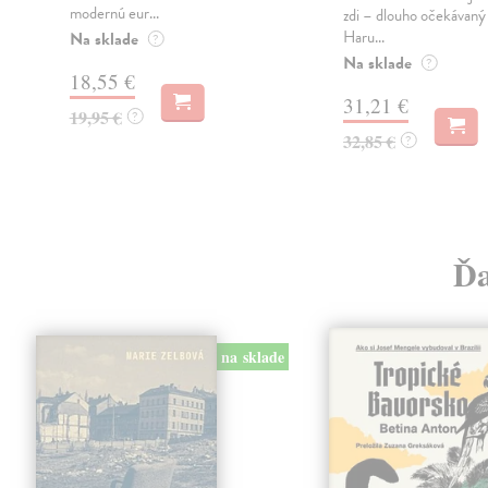
modernú eur...
zdi – dlouho očekávan
Haru...
Na sklade
?
Na sklade
?
18,55 €
31,21 €
19,95 €
?
32,85 €
?
Ďa
na sklade