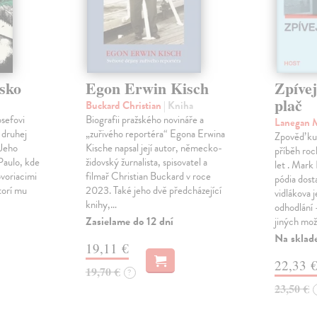
sko
Egon Erwin Kisch
Zpíve
plač
Buckard Christian
| Kniha
osefovi
Biografii pražského novináře a
Lanegan 
 druhej
„zuřivého reportéra“ Egona Erwina
Zpověď ku
 Jeho
Kische napsal její autor, německo-
příběh roc
Paulo, kde
židovský žurnalista, spisovatel a
let . Mark
voriacimi
filmař Christian Buckard v roce
pódia dost
torí mu
2023. Také jeho dvě předcházející
vidlákova 
knihy,…
odhodlání 
Zasielame do 12 dní
jiných mož
Na sklad
19,11 €
22,33 
19,70 €
?
23,50 €