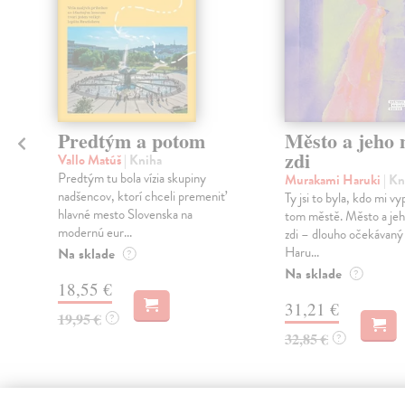
Predtým a potom
Město a jeho n
zdi
Vallo Matúš
| Kniha
Predtým tu bola vízia skupiny
Murakami Haruki
| Kn
nadšencov, ktorí chceli premeniť
Ty jsi to byla, kdo mi vy
hlavné mesto Slovenska na
tom městě. Město a jeh
modernú eur...
zdi – dlouho očekávan
Haru...
Na sklade
?
Na sklade
?
18,55 €
31,21 €
19,95 €
?
32,85 €
?