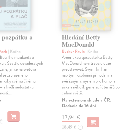
j pozpátku a
Hledání Betty
MacDonald
Mark
| Kniha
Becker Paula
| Kniha
ltovního muzikanta a
Americkou spisovatelku Betty
ku v Seattlu devadesátých
MacDonald není třeba dlouze
 Lanegan se na světová
představovat. Svými knihami
al ze zaprášeného
nabitými osobními příhodami a
jen díky svému čirému
svérázným smyslem pro humor si
— a kvůli nedostatku
získala několik generací čtenářů po
ností.…
celém světě.
e
Na externom sklade v ČR.
Dodanie do 16 dní
€
17,94 €
?
18,49 €
?