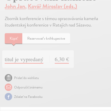
John Jan
,
Kovář Miroslav (eds.)
Zborník konferencie s témou opracovávania kameňa
študentskej konferenice v Ratajích nad Sázavou.
Kúpiť
Rezervovať v kníhkupectve
titul je vypredaný
6,30 €
Pridať do wishlistu
Odporučiť známemu
Zdielať na Facebooku