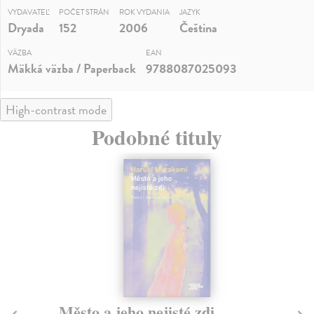
VYDAVATEĽ
POČET STRÁN
ROK VYDANIA
JAZYK
Dryada
152
2006
Čeština
VÄZBA
EAN
Mäkká väzba / Paperback
9788087025093
High-contrast mode
Podobné tituly
Město a jeho nejisté zdi
So