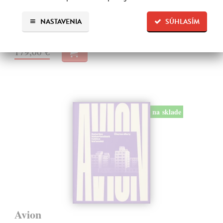
budov, ktoré boli v tom čase postavené alebo navrhované so
základnými údajmi.…
NASTAVENIA
SÚHLASÍM
Na sklade
179,00 €
na sklade
Avion