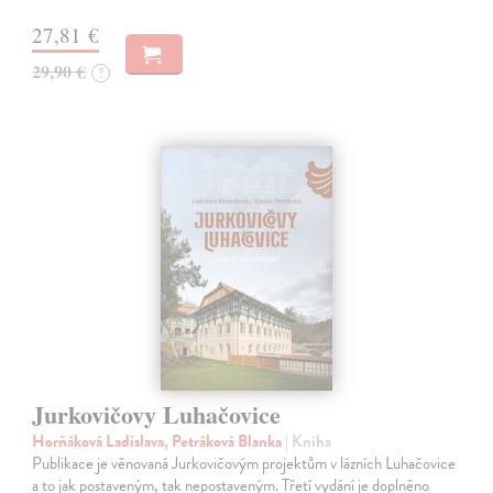
27,81 €
29,90 €
?
Jurkovičovy Luhačovice
Horňáková Ladislava, Petráková Blanka
| Kniha
Publikace je věnovaná Jurkovičovým projektům v lázních Luhačovice
a to jak postaveným, tak nepostaveným. Třetí vydání je doplněno