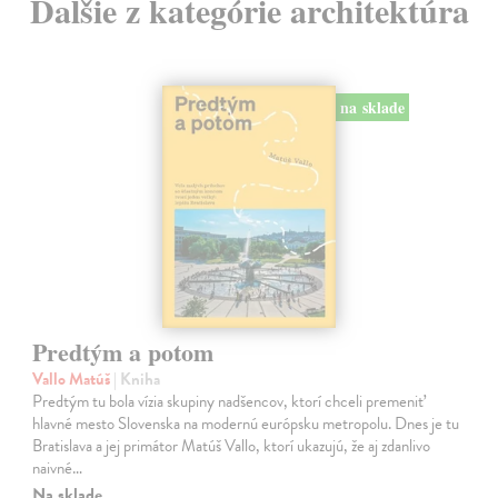
Ďalšie z kategórie architektúra
na sklade
Predtým a potom
Vallo Matúš
| Kniha
Predtým tu bola vízia skupiny nadšencov, ktorí chceli premeniť
hlavné mesto Slovenska na modernú európsku metropolu. Dnes je tu
Bratislava a jej primátor Matúš Vallo, ktorí ukazujú, že aj zdanlivo
naivné…
Na sklade