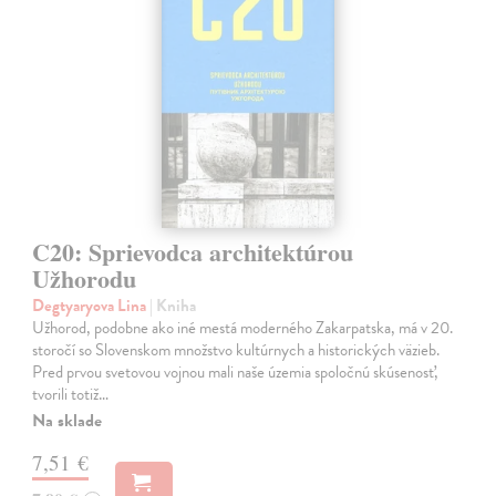
C20: Sprievodca architektúrou
Užhorodu
Degtyaryova Lina
| Kniha
Užhorod, podobne ako iné mestá moderného Zakarpatska, má v 20.
storočí so Slovenskom množstvo kultúrnych a historických väzieb.
Pred prvou svetovou vojnou mali naše územia spoločnú skúsenosť,
tvorili totiž…
Na sklade
7,51 €