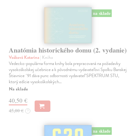
na sklade
Anatómia historického domu (2. vydanie)
Vošková Katarína
| Kniha
Vedecko-populárna forma knihy bola prepracovaná na požiadavky
vysokoškolskej učebnice a k pôvodnému vydavateľovi Spolku Banskej
Štiavnice ´91 dáva punc odbornosti vydavateľ SPEKTRUM STU,
ktorý edície vysokoškolských…
Na sklade
40,50 €
45,00 €
?
na sklade