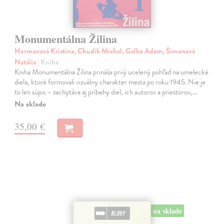
Monumentálna Žilina
Hermanová Kristína, Chudík Michal, Galko Adam, Šimonová
Natália
| Kniha
Kniha Monumentálna Žilina prináša prvý ucelený pohľad na umelecké
diela, ktoré formovali vizuálny charakter mesta po roku 1945. Nie je
to len súpis – zachytáva aj príbehy diel, ich autorov a priestorov,…
Na sklade
35,00 €
na sklade