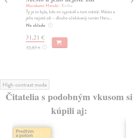
Murakami Haruki
| Kniha
Ma
Ty jsi to byla, kdo mi vyprávěl o tom městě. Město a
Soc
jeho nejisté zdi – dlouho očekávaný román Haru...
med
Na sklade
Na
?
31,21 €
16
32,85 €
16
?
High-contrast mode
Čitatelia s podobným vkusom si
kúpili aj: