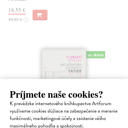
18,55 €
19,95 €
?
na sklade
Príjmete naše cookies?
K prevádzke internetového kníhkupectva Artforum
V objatí živlov
využívame cookies slúžiace na zabezpečenie a meranie
Semančík Maroš
| Kniha
funkčnosti, marketingové účely a zaistenie vášho
Monografia, ktorá vznikla na základe skoro 20 ročného výskumu
maximálneho pohodlia a spokojnosti.
obsahuje analýzy najdôležitejších stavieb ako aj súpis všetkých 293