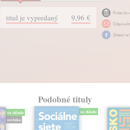
Pridať do w
titul je vypredaný
9,96 €
Odporuči
Zdielať na
Podobné tituly
na sklade
na sklade
novinka