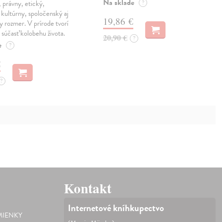
Na sklade
, právny, etický,
?
kultúrny, spoločenský aj
19,86 €
ny rozmer. V prírode tvorí
 súčasť kolobehu života.
20,90 €
?
e
?
€
?
Kontakt
Internetové kníhkupectvo
IENKY