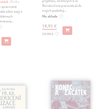
projektov, na ktorých Eva
čty
ntišek
| Kniha
Borušovičová pracovala až do
naps
 spracovaná
svojich posledný...
česk
náša súbor esejí o
Na sklade
Na 
oblémoch
?
tvárania...
18,91 €
14
?
19,90 €
15,
?