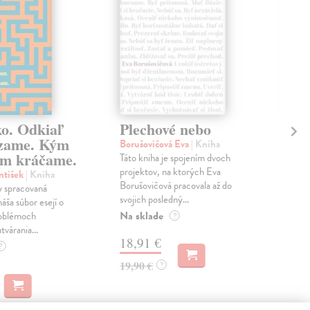
ko. Odkiaľ
Plechové nebo
Po
zame. Kým
Borušovičová Eva
| Kniha
Kun
m kráčame.
Táto kniha je spojením dvoch
Poma
projektov, na ktorých Eva
čty
ntišek
| Kniha
Borušovičová pracovala až do
naps
 spracovaná
svojich posledný...
česk
náša súbor esejí o
Na sklade
Na 
oblémoch
?
tvárania...
18,91 €
14
?
19,90 €
15,
?