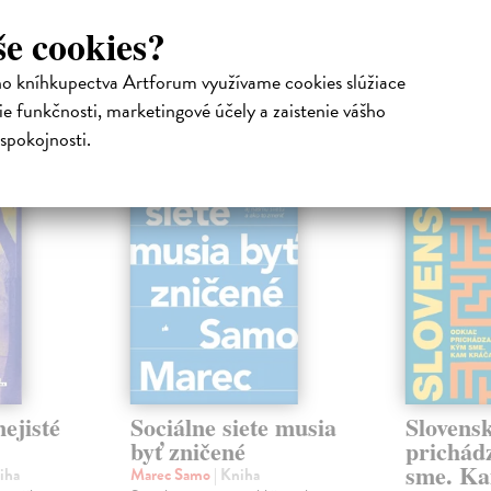
še cookies?
ho kníhkupectva Artforum využívame cookies slúžiace
atelia s podobným vkusom si kúpili
e funkčnosti, marketingové účely a zaistenie vášho
spokojnosti.
na sklade
na sklade
novinka
ejisté
Sociálne siete musia
Slovens
byť zničené
prichád
sme. Ka
iha
Marec Samo
| Kniha