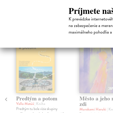
Príjmete na
High-contrast mode
K prevádzke internetové
Čit
na zabezpečenie a merani
maximálneho pohodlia a 
na sklade
Predtým a potom
Město a jeho n
zdi
Vallo Matúš
| Kniha
Predtým tu bola vízia skupiny
Murakami Haruki
| Kn