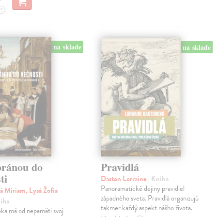
?
na sklade
na sklade
bránou do
Pravidlá
ti
Daston Lorraine
| Kniha
Panoramatické dejiny pravidiel
á Miriam, Lysá Žofia
západného sveta. Pravidlá organizujú
niha
takmer každý aspekt nášho života.
eka má od nepamäti svoj