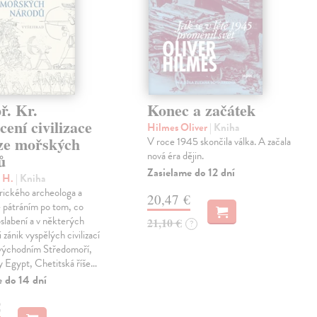
ř. Kr.
Konec a začátek
ení civilizace
Hilmes Oliver
| Kniha
aze mořských
V roce 1945 skončila válka. A začala
nová éra dějin.
ů
Zasielame do 12 dní
c H.
| Kniha
rického archeologa a
20,47 €
je pátráním po tom, co
oslabení a v některých
21,10 €
?
 zánik vyspělých civilizací
 východním Středomoří,
y Egypt, Chetitská říše…
e do 14 dní
€