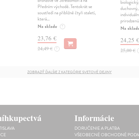
bronzové ve Středomoří a na
biologický
Předním východě. Tentokrát se
duchovný, 
soustředí na přibližně čtyři staletí,
individuál
která…
prirodzenú
Na sklade
?
Na sklad
23,76 €
24,25 
24,49 €
?
25,00 €
ZOBRAZIŤ ĎALŠIE Z KATEGÓRIE SVETOVÉ DEJINY
íhkupectvá
Informácie
TISLAVA
DORUČENIE A PLATBA
ICE
VŠEOBECNÉ OBCHODNÉ PODM