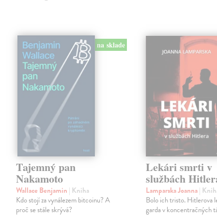
na sklade
Tajemný pan
Lekári smrti v
Nakamoto
službách Hitler
Wallace Benjamin
| Kniha
Lamparska Joanna
| Knih
Kdo stojí za vynálezem bitcoinu? A
Bolo ich tristo. Hitlerova 
proč se stále skrývá?
garda v koncentračných t