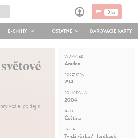
0 ks
E-KNIHY
OSTATNÉ
DAROVACIE KARTY
VYDAVATEĽ
 světové
Aradan
POČET STRÁN
294
ROK VYDANIA
2004
rý vošiel do dejín
JAZYK
Čeština
VÄZBA
Tvrdá väzba / Hardback