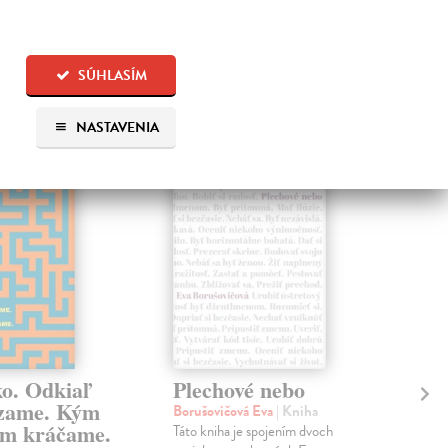
SÚHLASÍM
 aj:
NASTAVENIA
na sklade
na sklade
ko. Odkiaľ
Plechové nebo
Po
zame. Kým
Borušovičová Eva
| Kniha
Kun
m kráčame.
Táto kniha je spojením dvoch
Poma