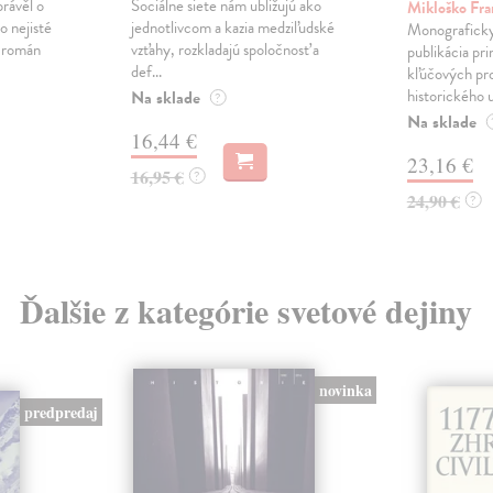
právěl o
Sociálne siete nám ubližujú ako
Mikloško Fra
o nejisté
jednotlivcom a kazia medziľudské
Monograficky
ý román
vzťahy, rozkladajú spoločnosť a
publikácia pri
def...
kľúčových pr
historického u
Na sklade
?
Na sklade
16,44 €
23,16 €
16,95 €
?
24,90 €
?
Ďalšie z kategórie svetové dejiny
novinka
predpredaj