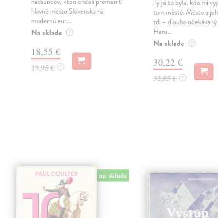
nadšencov, ktorí chceli premeniť
Ty jsi to byla, kdo mi vy
hlavné mesto Slovenska na
tom městě. Město a jeh
modernú eur...
zdi – dlouho očekávan
Haru...
Na sklade
?
Na sklade
?
18,55 €
30,22 €
19,95 €
?
32,85 €
?
na sklade