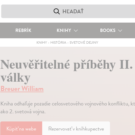
REBRÍK
KNIHY
BOOKS
KNIHY
-
HISTÓRIA
-
SVETOVÉ DEJINY
Neuvěřitelné příběhy II.
války
Breuer William
Kniha odhaľuje pozadie celosvetového vojnového konfliktu, kto
ako 2. svetová vojna.
Kúpiť
na webe
Rezervovať v kníhkupectve