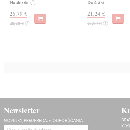
Na sklade
Do 4 dní
?
26,79 €
21,24 €
28,20 €
21,90 €
?
?
Newsletter
Kn
BRA
NOVINKY, PREDPREDAJE, ODPORÚČANIA
KOŠ