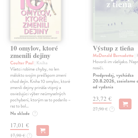
10 omylov, ktoré
Výstup z tieňa
zmenili dejiny
McDonald Bernadette
|
Hovorili im všelijako. Napr
Coulter Paul
| Kniha
nosiči.
Všetci robíme chyby, no len
Predpredaj, vychádza
málokto svojím prešľapom zmení
20.8.2026, zasielame d
chod dejín. Kniha 10 omylov, ktoré
od vydania
zmenili dejiny prináša vtipný a
osviežujúci výber neúmyselných
23,72 €
pochybení, ktorým sa to podarilo –
raz to bol…
27,90 €
?
Na sklade
?
17,01 €
17,90 €
?