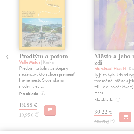
Predtým a potom
Město a jeho n
zdi
Vallo Matúš
| Kniha
Predtým tu bola vízia skupiny
Murakami Haruki
| Kn
nadšencov, ktorí chceli premeniť
Ty jsi to byla, kdo mi vy
hlavné mesto Slovenska na
tom městě. Město a jeh
modernú eur...
zdi – dlouho očekávan
Haru...
Na sklade
?
Na sklade
?
18,55 €
30,22 €
19,95 €
?
32,85 €
?