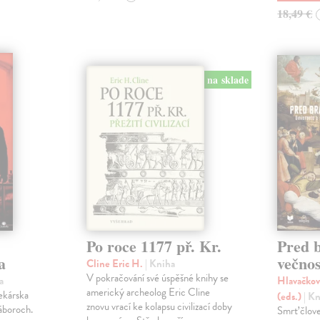
18,49 €
na sklade
Po roce 1177 př. Kr.
Pred 
a
večnos
Cline Eric H.
| Kniha
V pokračování své úspěšné knihy se
a
Hlavačkov
americký archeolog Eric Cline
lekárska
(eds.)
| K
znovu vrací ke kolapsu civilizací doby
áboroch.
Smrť člov