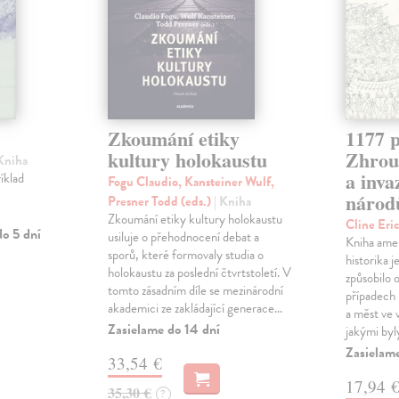
Zkoumání etiky
1177 p
kultury holokaustu
Zhrouc
 Kniha
a inv
íklad
Fogu Claudio, Kansteiner Wulf,
národ
Presner Todd (eds.)
| Kniha
Zkoumání etiky kultury holokaustu
Cline Eri
o 5 dní
usiluje o přehodnocení debat a
Kniha ame
sporů, které formovaly studia o
historika 
holokaustu za poslední čtvrtstoletí. V
způsobilo 
tomto zásadním díle se mezinárodní
případech i
akademici ze zakládající generace…
a měst ve
Zasielame do 14 dní
jakými byl
Zasielam
33,54 €
17,94 
35,30 €
?