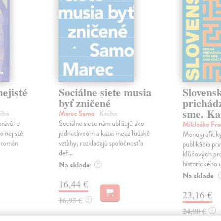
ejisté
Sociálne siete musia
Slovens
byť zničené
prichád
sme. Ka
iha
Marec Samo
| Kniha
právěl o
Sociálne siete nám ubližujú ako
Mikloško Fra
o nejisté
jednotlivcom a kazia medziľudské
Monograficky
ý román
vzťahy, rozkladajú spoločnosť a
publikácia pri
def...
kľúčových pr
historického u
Na sklade
?
Na sklade
16,44 €
23,16 €
16,95 €
?
24,90 €
?