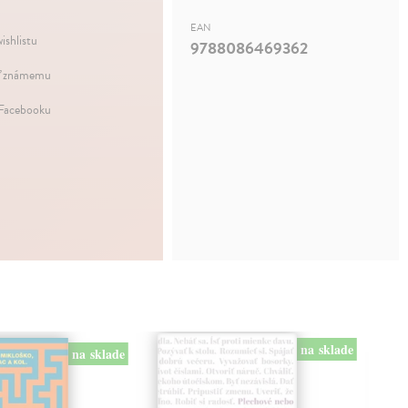
EAN
ishlistu
9788086469362
ť známemu
 Facebooku
na sklade
na sklade