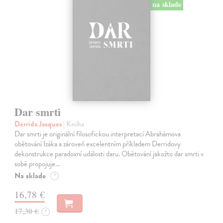
na sklade
Dar smrti
Derrida Jacques
| Kniha
Dar smrti je originální filosofickou interpretací Abrahámova
obětování Izáka a zároveň excelentním příkladem Derridovy
dekonstrukce paradoxní události daru. Obětování jakožto dar smrti v
sobě propojuje…
Na sklade
?
16,78 €
17,30 €
?