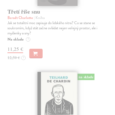
Třetí říše snu
Beradt Charlotte
| Kniha
Jak se totalitní moc zapisuje do lidského nitra? Co se stane se
soukromím, když stát začne ovládat nejen veřejný prostor, ale i
myšlenky a sny?
Na sklade
?
11,25 €
12,50 €
?
na sklade