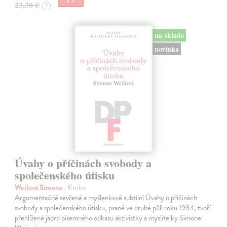
23,30 €
?
na sklade
novinka
Úvahy o příčinách svobody a
společenského útisku
Weilová Simone
| Kniha
Argumentačně sevřené a myšlenkově subtilní Úvahy o příčinách
svobody a společenského útisku, psané ve druhé půli roku 1934, tvoří
přehlížené jádro písemného odkazu aktivistky a myslitelky Simone