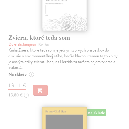
Zviera, ktoré teda som
Derrida Jacques
| Kniha
Kniha Zviera, ktoré teda som je jedným z prvých príspevkov do
diskusie o environmentálnej etike, keďže hlavnou témou tejto knihy
je analýza etiky zvierat. Jacques Derrida tu zavádza pojem zvieracia
inakosť.…
Na sklade
?
13,11 €
13,80 €
?
na sklade