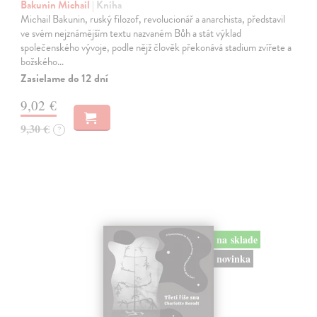
Bakunin Michail
| Kniha
Michail Bakunin, ruský filozof, revolucionář a anarchista, představil
ve svém nejznámějším textu nazvaném Bůh a stát výklad
společenského vývoje, podle nějž člověk překonává stadium zvířete a
božského…
Zasielame do 12 dní
9,02 €
9,30 €
?
na sklade
novinka