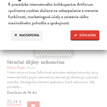
K prevádzke internetového kníhkupectva Artforum
novinka
využívame cookies slúžiace na zabezpečenie a meranie
funkčnosti, marketingové účely a zaistenie vášho
maximálneho pohodlia a spokojnosti.
NASTAVENIA
SÚHLASÍM
Stručné dějiny nekonečna
Zellini Paolo
| Kniha
V této své první knize Zellini krok za krokem sleduje historický vývoj
matematického pojmu nekonečna a zároveň jej obohacuje o původní
mytické, theologické a literární spekulace, které nekonečno vždy
provázely.…
Zasielame do 14 dní
22,14 €