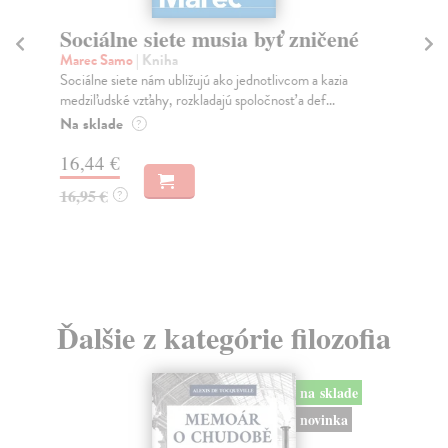
Sociálne siete musia byť zničené
S
K
Marec Samo
| Kniha
Sociálne siete nám ubližujú ako jednotlivcom a kazia
Mik
medziľudské vzťahy, rozkladajú spoločnosť a def...
Mon
o k
Na sklade
?
Na
16,44 €
23
16,95 €
?
24
Ďalšie z kategórie filozofia
na sklade
novinka