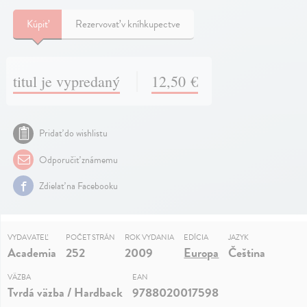
Kúpiť
Rezervovať v kníhkupectve
titul je vypredaný
12,50 €
Pridať do wishlistu
Odporučiť známemu
Zdielať na Facebooku
VYDAVATEĽ
POČET STRÁN
ROK VYDANIA
EDÍCIA
JAZYK
Academia
252
2009
Europa
Čeština
VÄZBA
EAN
Tvrdá väzba / Hardback
9788020017598