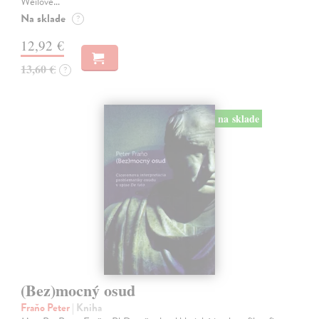
Weilové…
Na sklade
?
12,92 €
13,60 €
?
na sklade
(Bez)mocný osud
Fraňo Peter
| Kniha