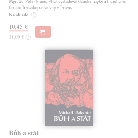
Mgr. Bc. Peter Fraňo, PhD. vyštudoval klasické jazyky a filozofiu na
fakulte Trnavskej univerzity v Trnave.
Na sklade
?
10,45 €
11,00 €
?
Bůh a stát