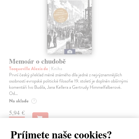
Memoár o chudobě
Tocqueville Alexis de
| Kniha
První český překlad méně známého díla jedné z nejvýznamnějších
osobností evropské politické filosofie 19. století je doplněn obšírnými
komentáři Ivo Budila, Jana Kellera a Gertrudy Himmelfalberové.
Od…
Na sklade
?
5,94 €
6,60 €
?
Príjmete naše cookies?