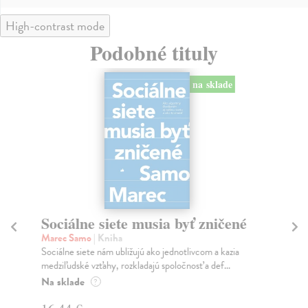
High-contrast mode
Podobné tituly
na sklade
Sociálne siete musia byť zničené
S
K
Marec Samo
| Kniha
Sociálne siete nám ubližujú ako jednotlivcom a kazia
Mik
medziľudské vzťahy, rozkladajú spoločnosť a def...
Mon
o k
Na sklade
?
Na