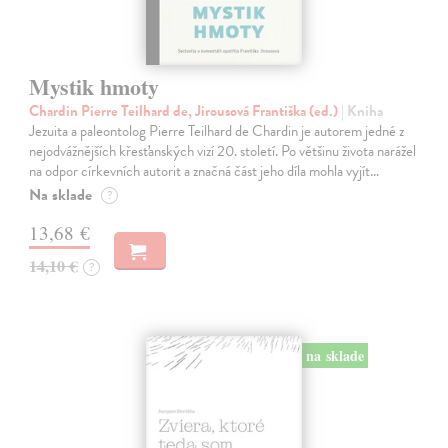
Mystik hmoty
Chardin Pierre Teilhard de, Jirousová Františka (ed.)
| Kniha
Jezuita a paleontolog Pierre Teilhard de Chardin je autorem jedné z
nejodvážnějších křesťanských vizí 20. století. Po většinu života narážel
na odpor církevních autorit a značná část jeho díla mohla vyjít…
Na sklade
?
13,68 €
14,10 €
?
na sklade