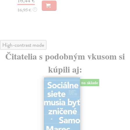
16,44 €
23
16,95 €
?
24
High-contrast mode
Čitatelia s podobným vkusom si
kúpili aj:
na sklade