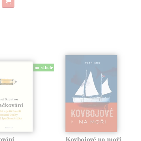
na sklade
ování
Kovbojové na moři