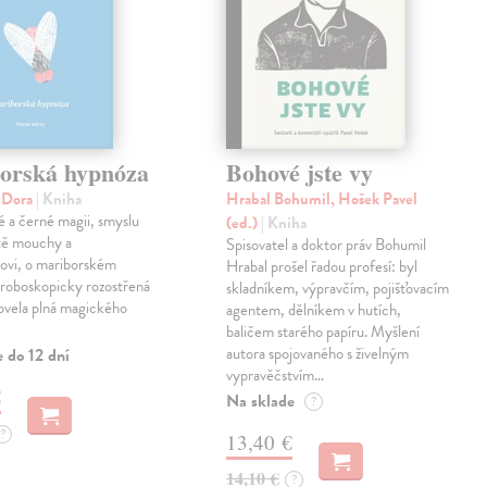
orská hypnóza
Bohové jste vy
á Dora
| Kniha
Hrabal Bohumil, Hošek Pavel
lé a černé magii, smyslu
(ed.)
| Kniha
otě mouchy a
Spisovatel a doktor práv Bohumil
rovi, o mariborském
Hrabal prošel řadou profesí: byl
troboskopicky rozostřená
skladníkem, výpravčím, pojišťovacím
ovela plná magického
agentem, dělníkem v hutích,
baličem starého papíru. Myšlení
autora spojovaného s živelným
 do 12 dní
vypravěčstvím…
€
Na sklade
?
?
13,40 €
14,10 €
?