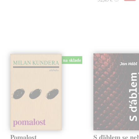
na sklade
Pomalost
S ďáblem se ne