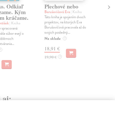
ko. Odkiaľ
Plechové nebo
Po
zame. Kým
Borušovičová Eva
| Kniha
Kun
m kráčame.
Táto kniha je spojením dvoch
Poma
projektov, na ktorých Eva
čty
ntišek
| Kniha
Borušovičová pracovala až do
naps
 spracovaná
svojich posledný...
česk
náša súbor esejí o
Na sklade
Na 
oblémoch
?
tvárania...
18,91 €
14
?
19,90 €
15,
?
 aj:
na sklade
na sklade