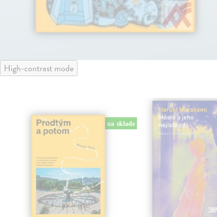
High-contrast mode
na sklade