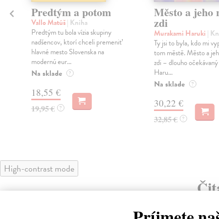
Predtým a potom
Město a jeho n
zdi
Vallo Matúš
| Kniha
Predtým tu bola vízia skupiny
Murakami Haruki
| Kn
nadšencov, ktorí chceli premeniť
Ty jsi to byla, kdo mi vy
hlavné mesto Slovenska na
tom městě. Město a jeh
modernú eur...
zdi – dlouho očekávan
Haru...
Na sklade
?
Na sklade
?
18,55 €
30,22 €
19,95 €
?
32,85 €
?
High-contrast mode
Čit
Príjmete na