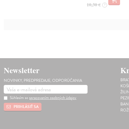
10,30 €
?
Newsletter
Kn
BRA
NOVINKY, PREDPREDAJE, ODPORÚČANIA
KOŠ
ŽILI
Súhlasím so
spracovaním osobných údajov
PEZ
BAN
PRIHLÁSIŤ SA
ROŽ