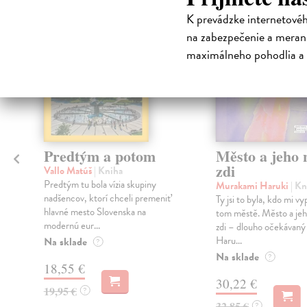
na sklade
K prevádzke internetové
na zabezpečenie a merani
maximálneho pohodlia a 
Predtým a potom
Město a jeho n
zdi
Vallo Matúš
| Kniha
Predtým tu bola vízia skupiny
Murakami Haruki
| Kn
nadšencov, ktorí chceli premeniť
Ty jsi to byla, kdo mi vy
hlavné mesto Slovenska na
tom městě. Město a jeh
modernú eur...
zdi – dlouho očekávan
Haru...
Na sklade
?
Na sklade
?
18,55 €
30,22 €
19,95 €
?
32,85 €
?