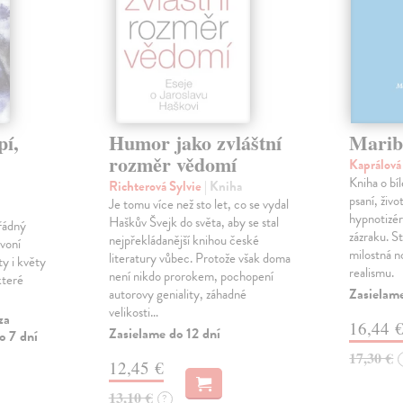
pí,
Humor jako zvláštní
Marib
rozměr vědomí
Kaprálov
Kniha o bí
Richterová Sylvie
| Kniha
psaní, živ
Je tomu více než sto let, co se vydal
hypnotizé
Haškův Švejk do světa, aby se stal
řádný
zázraku. S
nejpřekládanější knihou české
 voní
milostná n
literatury vůbec. Protože však doma
ty i květy
realismu.
není nikdo prorokem, pochopení
které
Zasielame
autorovy geniality, záhadné
velikosti…
za
16,44 
Zasielame do 12 dní
o 7 dní
17,30 €
12,45 €
13,10 €
?