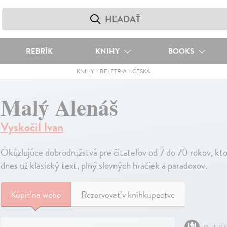
REBRÍK
KNIHY
BOOKS
KNIHY
-
BELETRIA
-
ČESKÁ
Malý Alenáš
Vyskočil Ivan
Okúzlujúce dobrodružstvá pre čitateľov od 7 do 70 rokov, kt
dnes už klasický text, plný slovných hračiek a paradoxov.
Kúpiť
na webe
Rezervovať v kníhkupectve