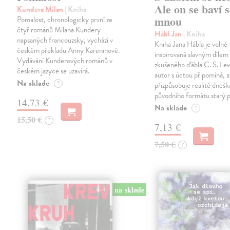
Ale on se baví s
Kundera Milan
| Kniha
mnou
Pomalost, chronologicky první ze
čtyř románů Milana Kundery
Hábl Jan
| Kniha
napsaných francouzsky, vychází v
Kniha Jana Hábla je volně
českém překladu Anny Kareninové.
inspirovaná slavným díle
Vydávání Kunderových románů v
zkušeného ďábla C. S. Lew
českém jazyce se uzavírá.
autor s úctou připomíná, a
Na sklade
?
přizpůsobuje realitě dneš
původního formátu starý 
14,73 €
Na sklade
?
15,50 €
?
7,13 €
7,50 €
?
na sklade