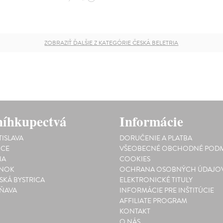
ZOBRAZIŤ ĎALŠIE Z KATEGÓRIE ČESKÁ BELETRIA
íhkupectvá
Informácie
TISLAVA
DORUČENIE A PLATBA
ICE
VŠEOBECNÉ OBCHODNÉ PODM
NA
COOKIES
INOK
OCHRANA OSOBNÝCH ÚDAJO
SKÁ BYSTRICA
ELEKTRONICKÉ TITULY
ŇAVA
INFORMÁCIE PRE INŠTITÚCIE
AFFILIATE PROGRAM
KONTAKT
O NÁS