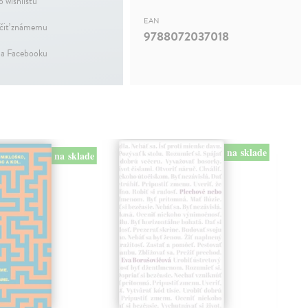
o wishlistu
EAN
iť známemu
9788072037018
na Facebooku
na sklade
na sklade