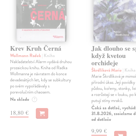
Krev Kruh Černá
Jak dlouho se s
když kvetou
Wollmann Radek
| Kniha
orchideje
Nakladatelství Alarm vydává druhou
prozaickou knihu. Kniha od Radka
Škrdlíková Marie
| Kniha
Wollmanna je návratem do konce
Marie Škrdlíková je mimo
devadesátých let, kdy se subkultury
přírodní úkaz. Její povídky
po svém vypořádávaly s
půdou, kořeny, stonky, lis
porevolučním chaosem.
a rozrůstají se v louku, po 
Na sklade
?
putují stíny mraků.
Čaká sa dotlač, vychád
18,80 €
31.8.2026, zasielame d
od dotlače
9,99 €