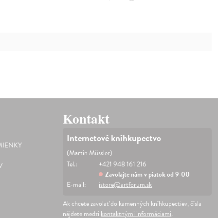
Kontakt
Internetové kníhkupectvo
IENKY
(Martin Müssler)
Tel.:
+421 948 161 216
V
Zavolajte nám v piatok od 9:00
E-mail:
istore@artforum.sk
Ak chcete zavolať do kamenných kníhkupectiev, čísla
nájdete medzi
kontaktnými informáciami
.