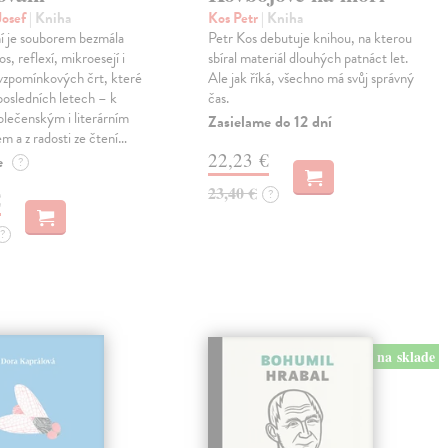
Josef
| Kniha
Kos Petr
| Kniha
í je souborem bezmála
Petr Kos debutuje knihou, na kterou
os, reflexí, mikroesejí i
sbíral materiál dlouhých patnáct let.
vzpomínkových črt, které
Ale jak říká, všechno má svůj správný
 posledních letech – k
čas.
lečenským i literárním
Zasielame do 12 dní
em a z radosti ze čtení…
22,23 €
e
?
23,40 €
?
€
?
na sklade