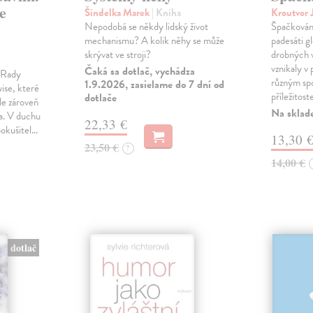
e
Šindelka Marek
| Kniha
Kroutvor 
Nepodobá se někdy lidský život
Špačkován
mechanismu? A kolik něhy se může
padesáti gl
skrývat ve stroji?
drobných 
vznikaly v
Čaká sa dotlač, vychádza
m Rady
různým spo
1.9.2026, zasielame do 7 dní od
ise, které
příležitost
dotlače
le zároveň
Na sklad
ka. V duchu
22,33 €
pokušitel…
13,30 
23,50 €
?
14,00 €
dotlač