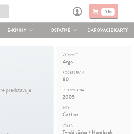
0 ks
E-KNIHY
OSTATNÉ
DAROVACIE KARTY
VYDAVATEĽ
Argo
POČET STRÁN
80
oré predstavuje
ROK VYDANIA
2005
JAZYK
Čeština
VÄZBA
Tvrdá väzba / Hardback