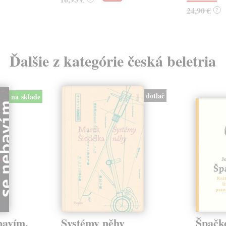
24,90 €
?
Ďalšie z kategórie česká beletria
dotlač
na sklade
bavím.
Systémy něhy
Špačk