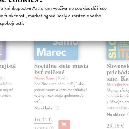
novinka
ho kníhkupectva Artforum využívame cookies slúžiace
e funkčnosti, marketingové účely a zaistenie vášho
spokojnosti.
ejisté
Sociálne siete musia
Slovens
byť zničené
prichád
sme. Ka
iha
Marec Samo
| Kniha
právěl o
Sociálne siete nám ubližujú ako
Mikloško Fra
o nejisté
jednotlivcom a kazia medziľudské
Monograficky
ý román
vzťahy, rozkladajú spoločnosť a
publikácia pri
def...
kľúčových pr
historického u
Na sklade
?
Na sklade
16,44 €
23,16 €
16,95 €
?