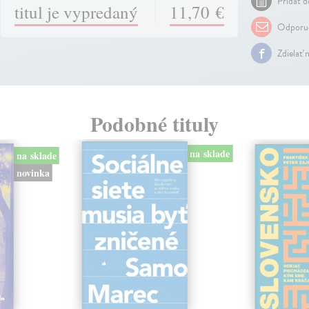
Pridať d
titul je vypredaný
11,70 €
Odporuč
Zdielať 
Podobné tituly
na sklade
na sklade
novinka