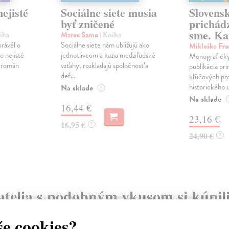
ejisté
Sociálne siete musia
Slovens
byť zničené
prichád
sme. Ka
iha
Marec Samo
| Kniha
právěl o
Sociálne siete nám ubližujú ako
Mikloško Fra
o nejisté
jednotlivcom a kazia medziľudské
Monograficky
ý román
vzťahy, rozkladajú spoločnosť a
publikácia pri
def...
kľúčových pr
historického u
Na sklade
?
Na sklade
16,44 €
23,16 €
16,95 €
?
24,90 €
?
atelia s podobným vkusom si kúpili
na sklade
še cookies?
na sklade