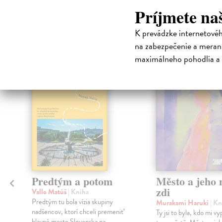
Príjmete na
High-contrast mode
Čit
K prevádzke internetové
na zabezpečenie a merani
maximálneho pohodlia a 
na sklade
Predtým a potom
Město a jeho n
zdi
Vallo Matúš
| Kniha
Predtým tu bola vízia skupiny
Murakami Haruki
| Kn
nadšencov, ktorí chceli premeniť
Ty jsi to byla, kdo mi vy
hlavné mesto Slovenska na