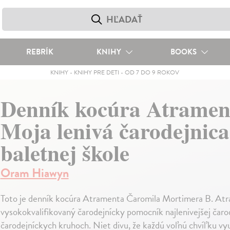
REBRÍK
KNIHY
BOOKS
KNIHY
-
KNIHY PRE DETI
-
OD 7 DO 9 ROKOV
Denník kocúra Atramen
Moja lenivá čarodejnica
baletnej škole
Oram Hiawyn
Toto je denník kocúra Atramenta Čaromila Mortimera B. Atr
vysokokvalifikovaný čarodejnícky pomocník najlenivejšej čaro
čarodejníckych kruhoch. Niet divu, že každú voľnú chvíľku vy