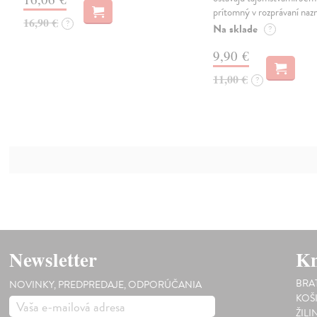
prítomný v rozprávaní naz
16,90 €
?
Na sklade
?
9,90 €
11,00 €
?
Newsletter
Kn
BRA
NOVINKY, PREDPREDAJE, ODPORÚČANIA
KOŠ
ŽILI