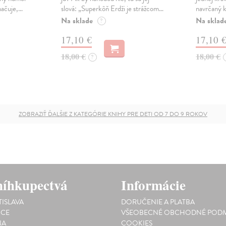
načuje,…
slová: „Superkôň Erdži je strážcom…
navrčaný 
Na sklade
Na sklad
?
17,10 €
17,10 
18,00 €
18,00 €
?
ZOBRAZIŤ ĎALŠIE Z KATEGÓRIE KNIHY PRE DETI OD 7 DO 9 ROKOV
íhkupectvá
Informácie
TISLAVA
DORUČENIE A PLATBA
ICE
VŠEOBECNÉ OBCHODNÉ PODM
NA
COOKIES