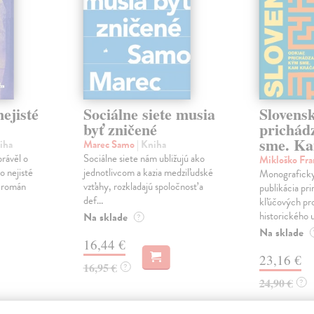
ejisté
Sociálne siete musia
Slovens
byť zničené
prichád
sme. Ka
iha
Marec Samo
| Kniha
právěl o
Sociálne siete nám ubližujú ako
Mikloško Fra
o nejisté
jednotlivcom a kazia medziľudské
Monograficky
ý román
vzťahy, rozkladajú spoločnosť a
publikácia pri
def...
kľúčových pr
historického u
Na sklade
?
Na sklade
16,44 €
23,16 €
16,95 €
?
24,90 €
?