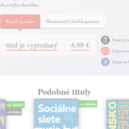
do svojho denníka...
Kúpiť
na webe
Rezervovať v kníhkupectve
Pridať do w
titul je vypredaný
4,99 €
Odporuči
Zdielať na
Podobné tituly
na sklade
na sklade
novinka