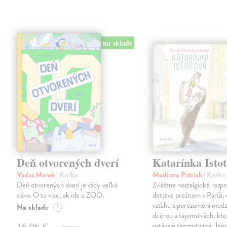
na sklade
Deň otvorených dverí
Katarínka Isto
Vadas Marek
| Kniha
Modiano Patrick
| Kniha
Deň otvorených dverí je vždy veľká
Zvláštne nostalgické rozpr
sláva. O to viac, ak ide o ZOO.
detstve prežitom v Paríži,
vzťahu a porozumení medz
Na sklade
?
dcérou a tajomstvách, kto
16,06 €
ostávajú tajomstvami. Je