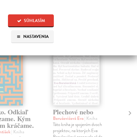
 aj:
SÚHLASÍM
na sklade
NASTAVENIA
na sklade
ko. Odkiaľ
Plechové nebo
Po
zame. Kým
Borušovičová Eva
| Kniha
Kun
m kráčame.
Táto kniha je spojením dvoch
Poma
projektov, na ktorých Eva
čty
ntišek
| Kniha
Borušovičová pracovala až do
naps