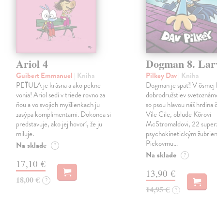
Ariol 4
Dogman 8. Lar
Guibert Emmanuel
| Kniha
Pilkey Dav
| Kniha
PEŤULA je krásna a ako pekne
Dogman je späť! V ôsmej 
vonia! Ariol sedí v triede rovno za
dobrodružstiev svetoznám
ňou a vo svojich myšlienkach ju
so psou hlavou náš hrdina če
zasýpa komplimentami. Dokonca si
Víle Cile, oblude Kôrovi
predstavuje, ako jej hovorí, že ju
McStromaldovi, 22 super
miluje.
psychokinetickým žubrien
Pickovmu…
Na sklade
?
Na sklade
?
17,10 €
13,90 €
18,00 €
?
14,95 €
?