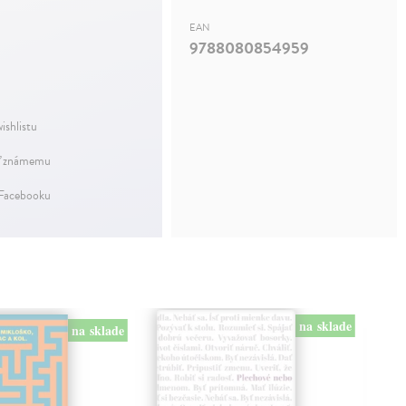
EAN
9788080854959
ishlistu
ť známemu
 Facebooku
na sklade
na sklade