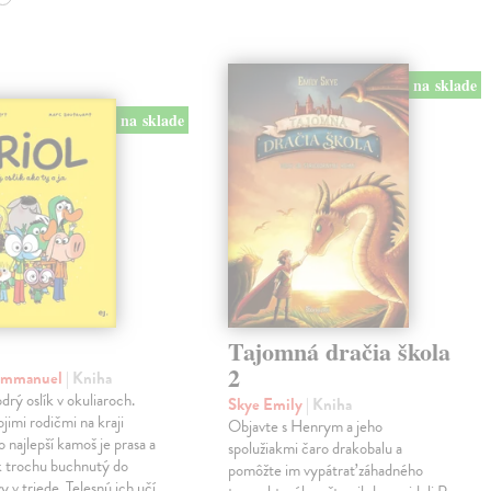
na sklade
na sklade
Tajomná dračia škola
2
 Emmanuel
| Kniha
drý oslík v okuliaroch.
Skye Emily
| Kniha
jimi rodičmi na kraji
Objavte s Henrym a jeho
o najlepší kamoš je prasa a
spolužiakmi čaro drakobalu a
ak trochu buchnutý do
pomôžte im vypátrať záhadného
y v triede. Telesnú ich učí