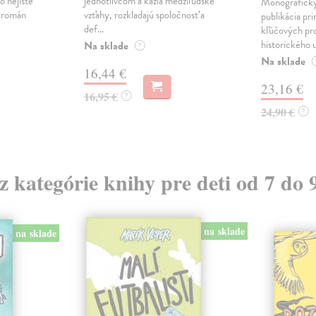
o nejisté
jednotlivcom a kazia medziľudské
Monograficky
ý román
vzťahy, rozkladajú spoločnosť a
publikácia pri
def...
kľúčových pr
historického u
Na sklade
?
Na sklade
16,44 €
23,16 €
16,95 €
?
24,90 €
?
 z kategórie knihy pre deti od 7 do 
na sklade
na sklade