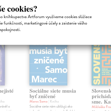
še cookies?
atelia s podobným vkusom si kúpili
ho kníhkupectva Artforum využívame cookies slúžiace
e funkčnosti, marketingové účely a zaistenie vášho
spokojnosti.
na sklade
na sklade
novinka
ejisté
Sociálne siete musia
Slovens
byť zničené
prichád
sme. Ka
iha
Marec Samo
| Kniha
právěl o
Sociálne siete nám ubližujú ako
Mikloško Fra