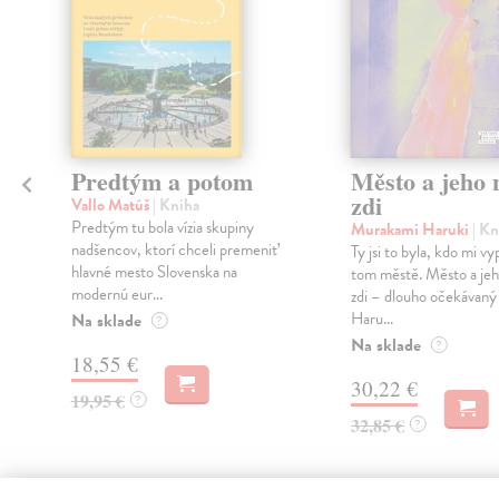
Predtým a potom
Město a jeho n
zdi
Vallo Matúš
| Kniha
Predtým tu bola vízia skupiny
Murakami Haruki
| Kn
nadšencov, ktorí chceli premeniť
Ty jsi to byla, kdo mi vy
hlavné mesto Slovenska na
tom městě. Město a jeh
modernú eur...
zdi – dlouho očekávan
Haru...
Na sklade
?
Na sklade
?
18,55 €
30,22 €
19,95 €
?
32,85 €
?