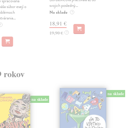
 spracovaná
svojich posledný...
česk
náša súbor esejí o
Na sklade
Na 
oblémoch
?
tvárania...
18,91 €
14
?
19,90 €
15,
?
9 rokov
na sklade
na sklade