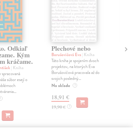
ko. Odkiaľ
Plechové nebo
Po
zame. Kým
Borušovičová Eva
| Kniha
Kun
m kráčame.
Táto kniha je spojením dvoch
Poma
projektov, na ktorých Eva
čty
ntišek
| Kniha
Borušovičová pracovala až do
naps
 spracovaná
svojich posledný...
česk
náša súbor esejí o
Na sklade
Na 
oblémoch
?
tvárania...
18,91 €
14
?
19,90 €
15,
?