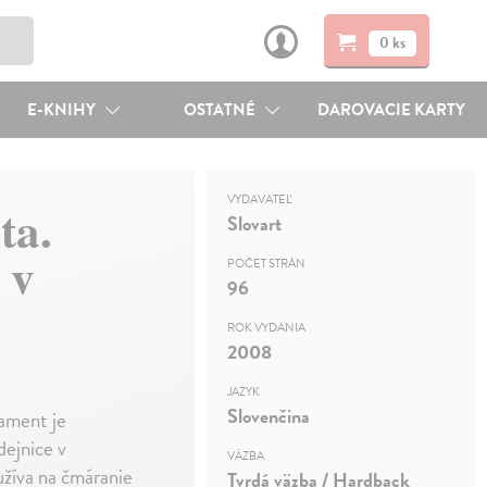
0 ks
E-KNIHY
OSTATNÉ
DAROVACIE KARTY
VYDAVATEĽ
ta.
Slovart
 v
POČET STRÁN
96
ROK VYDANIA
2008
JAZYK
Slovenčina
ament je
dejnice v
VÄZBA
užíva na čmáranie
Tvrdá väzba / Hardback