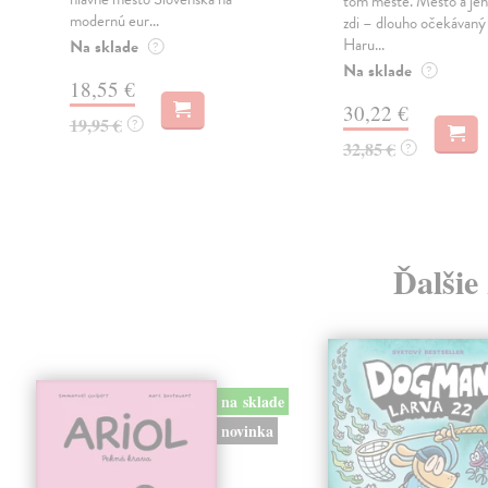
tom městě. Město a jeh
modernú eur...
zdi – dlouho očekávan
Haru...
Na sklade
?
Na sklade
?
18,55 €
30,22 €
19,95 €
?
32,85 €
?
Ďalšie
na sklade
novinka