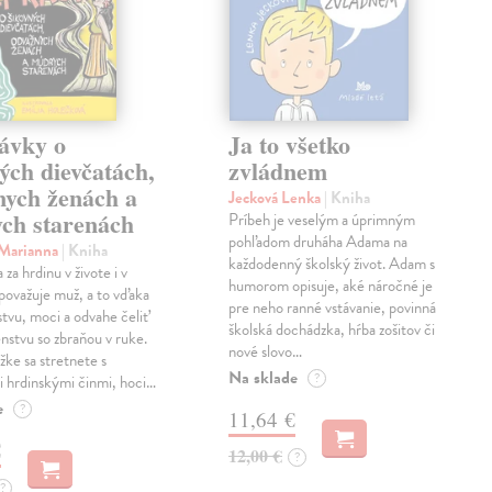
ávky o
Ja to všetko
ých dievčatách,
zvládnem
nych ženách a
Jecková Lenka
| Kniha
ch starenách
Príbeh je veselým a úprimným
pohľadom druháha Adama na
 Marianna
| Kniha
každodenný školský život. Adam s
za hrdinu v živote i v
humorom opisuje, aké náročné je
považuje muž, a to vďaka
pre neho ranné vstávanie, povinná
stvu, moci a odvahe čeliť
školská dochádzka, hŕba zošitov či
stvu so zbraňou v ruke.
nové slovo…
žke sa stretnete s
Na sklade
?
 hrdinskými činmi, hoci…
e
?
11,64 €
€
12,00 €
?
?