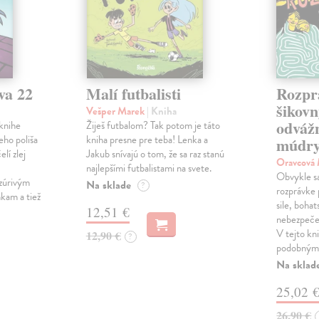
va 22
Malí futbalisti
Rozpr
šikovn
Vešper Marek
| Kniha
odváž
knihe
Žiješ futbalom? Tak potom je táto
eho poliša
kniha presne pre teba! Lenka a
múdry
lí zlej
Jakub snívajú o tom, že sa raz stanú
Oravcová
najlepšími futbalistami na svete.
Obvykle sa 
zúrivým
Na sklade
?
rozprávke 
kam a tiež
sile, bohat
12,51 €
nebezpečen
V tejto kni
12,90 €
?
podobnými
Na sklad
25,02 
26,90 €