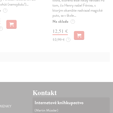
tvora, ktorého ešte nikdy nevideli Po
kohút (namojdušu!)…
tom, čo Henry našiel Fénixa, s
e
ktorým okamžite nadviazal magické
?
puto, sa v škole…
€
Na sklade
?
?
12,51 €
12,90 €
?
Kontakt
Internetové kníhkupectvo
IENKY
(Martin Müssler)