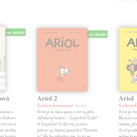
na sklade
na sklade
tová
Ariol 2
Ariol
Guibert Emmanuel
| Kniha
Guibert
ávanie o
Ariol je tu zas a spolu s ním aj jeho
Ariol je mo
 o blízkom
obľúbený hrdina – Superkôň Erdži!
Býva so svo
i otcom a
A Superkôň Erdži má, prosím
mesta, jeh
ré navždy
pekne, aj vlastnú pesničku! Poznáte
Ariol je t
mný humor
ju? Ak by náhodou nie, tu sú jej
jednej krav