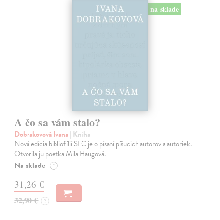
na sklade
A čo sa vám stalo?
Dobrakovová Ivana
| Kniha
Nová edícia bibliofílií SLC je o písaní píšucich autorov a autoriek.
Otvorila ju poetka Mila Haugová.
Na sklade
?
31,26 €
32,90 €
?