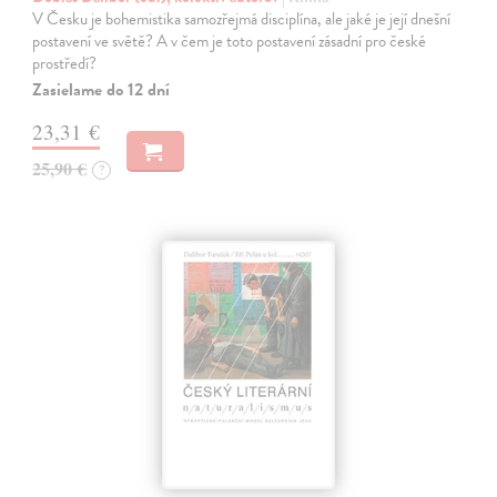
V Česku je bohemistika samozřejmá disciplína, ale jaké je její dnešní
postavení ve světě? A v čem je toto postavení zásadní pro české
prostředí?
Zasielame do 12 dní
23,31 €
25,90 €
?