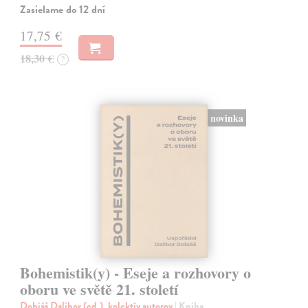
Zasielame do 12 dní
17,75 €
18,30 €
?
novinka
Bohemistik(y) - Eseje a rozhovory o
oboru ve světě 21. století
Dobiáš Dalibor (ed.), kolektív autorov
| Kniha