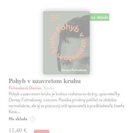
na sklade
Pohyb v uzavretom kruhu
Fulmeková Denisa
| Kniha
Pohyb v uzavretom kruhu je knihou rozhovorov dcéry, spisovateľky
Denisy Fulmekovej, s otcom. Ponúka privátny pohľad na obdobie
normalizácie, ale aj za pracovný stôl spisovateľa a predkladateľa Jozefa
Kota.…
Na sklade
?
11,40 €