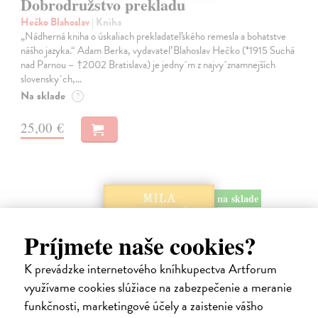
Dobrodružstvo prekladu
Hečko Blahoslav
| Kniha
„Nádherná kniha o úskaliach prekladateľského remesla a bohatstve
nášho jazyka.“ Adam Berka, vydavateľ Blahoslav Hečko (*1915 Suchá
nad Parnou – †2002 Bratislava) je jedny´m z najvy´znamnejších
slovensky´ch,…
Na sklade
?
25,00 €
na sklade
Príjmete naše cookies?
K prevádzke internetového kníhkupectva Artforum
využívame cookies slúžiace na zabezpečenie a meranie
funkčnosti, marketingové účely a zaistenie vášho