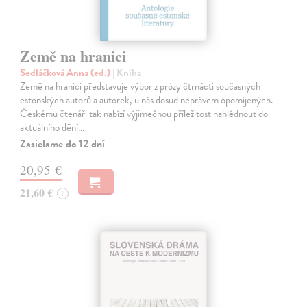
Země na hranici
Sedláčková Anna (ed.)
| Kniha
Země na hranici představuje výbor z prózy čtrnácti současných
estonských autorů a autorek, u nás dosud neprávem opomíjených.
Českému čtenáři tak nabízí výjimečnou příležitost nahlédnout do
aktuálního dění…
Zasielame do 12 dní
20,95 €
21,60 €
?