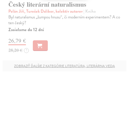
Český literární naturalismus
Pelán Jiří, Tureček Dalibor, kolektív autorov
| Kniha
Byl naturalismus „žumpou hnusu“, či moderním experimentem? A co
ten český?
Zasielame do 12 dní
26,79 €
28,20 €
?
ZOBRAZIŤ ĎALŠIE Z KATEGÓRIE LITERATÚRA, LITERÁRNA VEDA