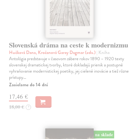
Slovenská dráma na ceste k modernizmu
Hučková Dana, Kročanová Garay Dagmar (eds.)
| Kniha
Antológia predstavuje v časovom zábere rokov 1890 – 1920 texty
slovenskej dramatickej tvorby, ktoré dokladajú prienik a postupné
vyhraňovanie modernistickej poetiky, jej cielené inovácie a tiež rôzne
prístupy…
Zasielame do 14 dní
17,46 €
18,00 €
?
na sklade