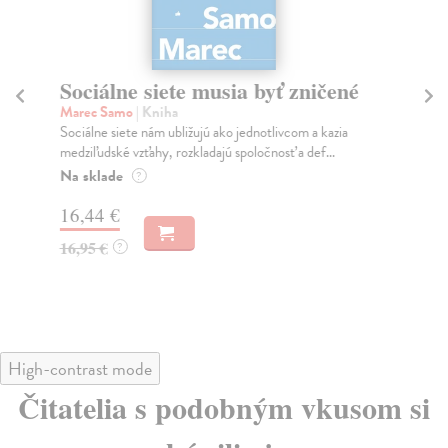
Sociálne siete musia byť zničené
S
K
Marec Samo
| Kniha
Sociálne siete nám ubližujú ako jednotlivcom a kazia
Mik
medziľudské vzťahy, rozkladajú spoločnosť a def...
Mon
o k
Na sklade
?
Na
16,44 €
23
16,95 €
?
24
High-contrast mode
Čitatelia s podobným vkusom si