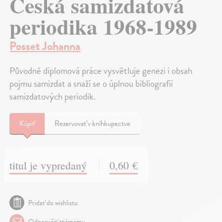
Česká samizdatová
periodika 1968-1989
Posset Johanna
Původně diplomová práce vysvětluje genezi i obsah
pojmu samizdat a snaží se o úplnou bibliografii
samizdatových periodik.
Kúpiť
Rezervovať v kníhkupectve
titul je vypredaný
0,60 €
Pridať do wishlistu
Odporučiť známemu