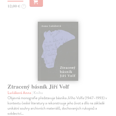
12,00 €
?
Ztracený básník Jiří Volf
Luňáková Anna
| Kniha
Objevná monografie představuje básníka Jiřího Volfa (1947–1993) v
kontextu české literatury a rekonstruuje jeho život a dílo na základě
unikátní souhry archivních materiálů, dochovaných rukopisů a
svědectví…