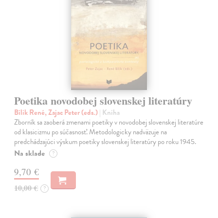
Poetika novodobej slovenskej literatúry
Bílik René, Zajac Peter (eds.)
| Kniha
Zborník sa zaoberá zmenami poetiky v novodobej slovenskej literatúre
od klasicizmu po súčasnosť. Metodologicky nadväzuje na
predchádzajúci výskum poetiky slovenskej literatúry po roku 1945.
Na sklade
?
9,70 €
10,00 €
?