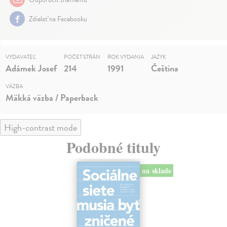
Zdielať na Facebooku
VYDAVATEĽ
POČET STRÁN
ROK VYDANIA
JAZYK
Adámek Josef
214
1991
Čeština
VÄZBA
Mäkká väzba / Paperback
High-contrast mode
Podobné tituly
na sklade