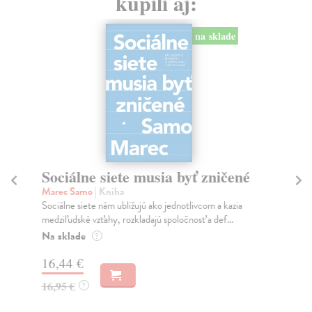
kúpili aj:
na sklade
Sociálne siete musia byť zničené
S
K
Marec Samo
| Kniha
Sociálne siete nám ubližujú ako jednotlivcom a kazia
Mik
medziľudské vzťahy, rozkladajú spoločnosť a def...
Mon
o k
Na sklade
?
Na
16,44 €
23
16,95 €
?
24