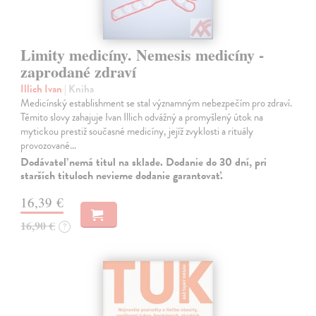
Limity medicíny. Nemesis medicíny -
zaprodané zdraví
Illich Ivan
| Kniha
Medicínský establishment se stal významným nebezpečím pro zdraví.
Těmito slovy zahajuje Ivan Illich odvážný a promyšlený útok na
mytickou prestiž současné medicíny, jejíž zvyklosti a rituály
provozované…
Dodávateľ nemá titul na sklade. Dodanie do 30 dní, pri
starších tituloch nevieme dodanie garantovať.
16,39 €
16,90 €
?