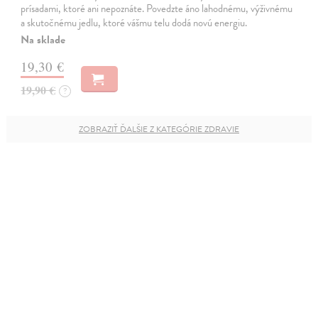
prísadami, ktoré ani nepoznáte. Povedzte áno lahodnému, výživnému
a skutočnému jedlu, ktoré vášmu telu dodá novú energiu.
Na sklade
19,30 €
19,90 €
?
ZOBRAZIŤ ĎALŠIE Z KATEGÓRIE ZDRAVIE