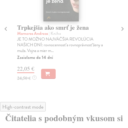
Trpkejšia ako smrť je žena
P
Marneros Andreas
| Kniha
Bor
JE TO MOŽNO NAJVÄČŠIA REVOLÚCIA
Tát
NAŠICH DNÍ: rovnocennosť a rovnoprávnosť ženy a
Bor
muža. Vojna a mier m...
Na
Zasielame do 14 dní
18
22,05 €
19
24,50 €
?
High-contrast mode
Čitatelia s podobným vkusom si