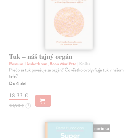
Tuk – náš tajný orgán
Rossum Liesbeth van, Boon Mariëtte
| Kniha
Prečo sa tuk považuje za orgán? Čo všetko ovplyvňuje tuk v našom
tele?
Do 4 dní
18,33 €
18,90 €
?
novinka