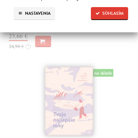
Koľkokrát ste už sedeli v ambulancii, počuli vetu „Všetko máte v
poriadku“ – a predsa ste sa necítili zdraví? Koľkokrát ste v noci
NASTAVENIA
SÚHLASÍM
prehadzovali v hlave myšlienky, srdce vám búšilo, žalúdok sa zvieral,…
Na sklade
23,66 €
24,90 €
?
na sklade