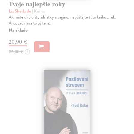
Tvoje najlepšie roky
Liz Sheila de
| Kniha
Ak máte okolo štyridsiatky a vagínu, nepúšťajte túto knihu z rúk.
Áno, začína sa to už teraz.
Na sklade
20,90 €
22,00 €
?