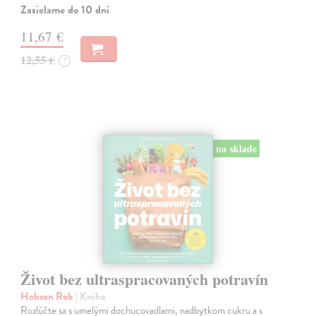
Zasielame do 10 dní
11,67 €
12,55 €
?
na sklade
Život bez ultraspracovaných potravín
Hobson Rob
| Kniha
Rozlúčte sa s umelými dochucovadlami, nadbytkom cukru a s