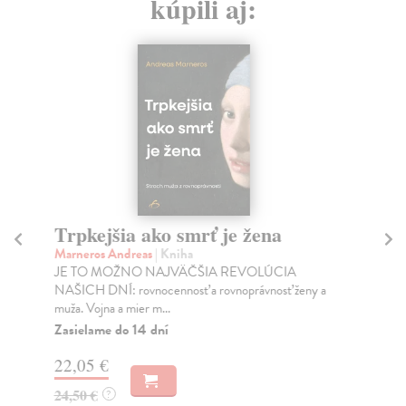
kúpili aj:
Trpkejšia ako smrť je žena
P
Marneros Andreas
| Kniha
Bor
JE TO MOŽNO NAJVÄČŠIA REVOLÚCIA
Tát
NAŠICH DNÍ: rovnocennosť a rovnoprávnosť ženy a
Bor
muža. Vojna a mier m...
Na
Zasielame do 14 dní
18
22,05 €
19
24,50 €
?