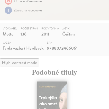
Odporučiť známemu
Zdielať na Facebooku
VYDAVATEĽ
POČET STRÁN
ROK VYDANIA
JAZYK
Motto
136
2011
Čeština
VÄZBA
EAN
Tvrdá väzba / Hardback
9788072466061
High-contrast mode
Podobné tituly