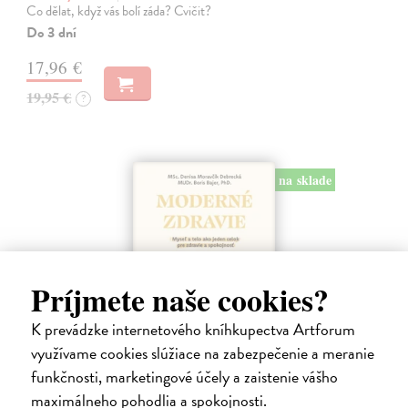
Co dělat, když vás bolí záda? Cvičit?
Do 3 dní
17,96 €
19,95 €
?
na sklade
Príjmete naše cookies?
K prevádzke internetového kníhkupectva Artforum
využívame cookies slúžiace na zabezpečenie a meranie
funkčnosti, marketingové účely a zaistenie vášho
Moderné zdravie
maximálneho pohodlia a spokojnosti.
Moravčík Debrecká Denisa
| Kniha