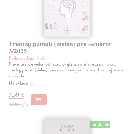
Tréning pamäti (nielen) pre seniorov
3/2025
Pavlíková Jana
| Kniha
Preverte svoje vedomosti a zachovajte si myseľ sviežu a činorodú.
Tréning pamäti (nielen) pre seniorov navyše prispeje j k dobrej nálade
a pohode.
Na sklade
?
3,59 €
3,70 €
?
na sklade