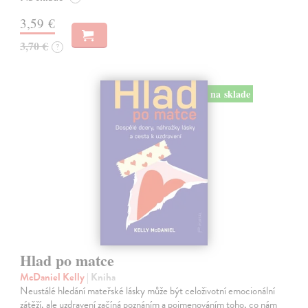
3,59 €
3,70 €
?
na sklade
Hlad po matce
McDaniel Kelly
| Kniha
Neustálé hledání mateřské lásky může být celoživotní emocionální
zátěží, ale uzdravení začíná poznáním a pojmenováním toho, co nám