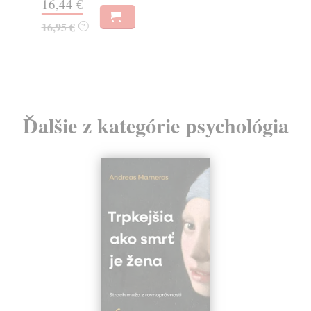
16,44 €
23
16,95 €
?
24
Ďalšie z kategórie psychológia