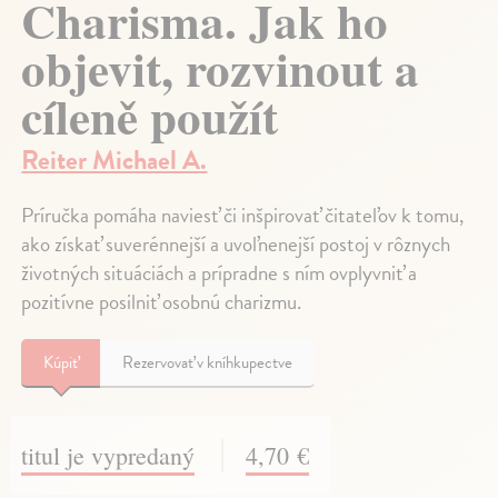
Charisma. Jak ho
objevit, rozvinout a
cíleně použít
Reiter Michael A.
Príručka pomáha naviesť či inšpirovať čitateľov k tomu,
ako získať suverénnejší a uvoľnenejší postoj v rôznych
životných situáciách a prípradne s ním ovplyvniť a
pozitívne posilniť osobnú charizmu.
Kúpiť
Rezervovať v kníhkupectve
titul je vypredaný
4,70 €