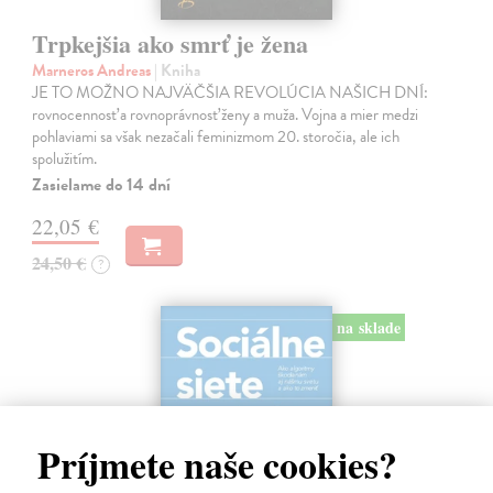
Trpkejšia ako smrť je žena
Marneros Andreas
| Kniha
JE TO MOŽNO NAJVÄČŠIA REVOLÚCIA NAŠICH DNÍ:
rovnocennosť a rovnoprávnosť ženy a muža. Vojna a mier medzi
pohlaviami sa však nezačali feminizmom 20. storočia, ale ich
spolužitím.
Zasielame do 14 dní
22,05 €
24,50 €
?
na sklade
Príjmete naše cookies?