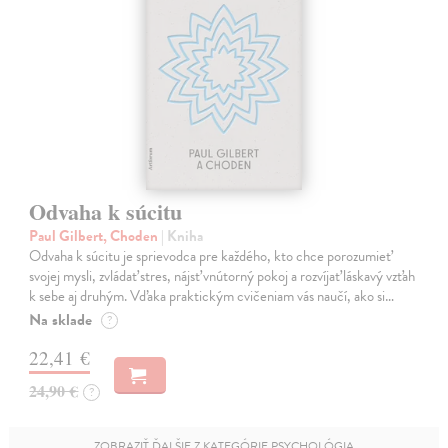
Odvaha k súcitu
Paul Gilbert, Choden
| Kniha
Odvaha k súcitu je sprievodca pre každého, kto chce porozumieť
svojej mysli, zvládať stres, nájsť vnútorný pokoj a rozvíjať láskavý vzťah
k sebe aj druhým. Vďaka praktickým cvičeniam vás naučí, ako si…
Na sklade
?
22,41 €
24,90 €
?
ZOBRAZIŤ ĎALŠIE Z KATEGÓRIE PSYCHOLÓGIA