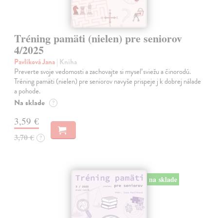
Tréning pamäti (nielen) pre seniorov
4/2025
Pavlíková Jana
| Kniha
Preverte svoje vedomosti a zachovajte si myseľ sviežu a činorodú.
Tréning pamäti (nielen) pre seniorov navyše prispeje j k dobrej nálade
a pohode.
Na sklade
?
3,59 €
3,70 €
?
na sklade