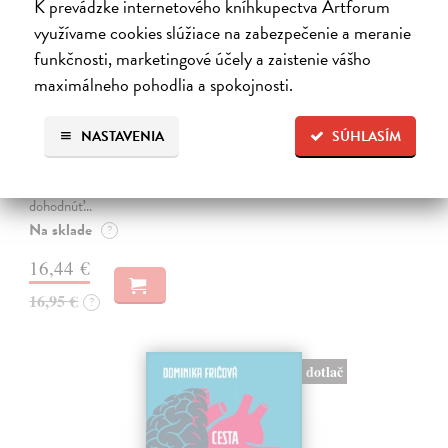
K prevádzke internetového kníhkupectva Artforum
využívame cookies slúžiace na zabezpečenie a meranie
funkčnosti, marketingové účely a zaistenie vášho
maximálneho pohodlia a spokojnosti.
Sociálne siete musia byť zničené
Marec Samo
| Kniha
NASTAVENIA
SÚHLASÍM
Sociálne siete nám ubližujú ako jednotlivcom a kazia medziľudské
vzťahy, rozkladajú spoločnosť a deformujú politiku. Máme sa horšie,
nerozumieme si a nedokážeme riešiť problémy, lebo sa nedokážeme
dohodnúť…
Na sklade
?
16,44 €
16,95 €
?
dotlač