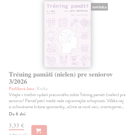
novinka
Tréning pamäti (nielen) pre seniorov
3/2026
Pavlíková Jana
| Kniha
Vitajte v treťom vydaní pracovného zošita Tréning pamäti (nielen) pre
seniorov! Pamäť patrí medzi naše najcennejšie schopnosti. Vďaka nej
si uchovávame krásne spomienky, učíme sa nové veci, orientujeme…
Do 6 dní
3,33 €