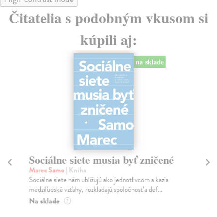
Čitatelia s podobným vkusom si
kúpili aj:
na sklade
Sociálne siete musia byť zničené
S
K
Marec Samo
| Kniha
Sociálne siete nám ubližujú ako jednotlivcom a kazia
Mik
medziľudské vzťahy, rozkladajú spoločnosť a def...
Mon
o k
Na sklade
?
Na