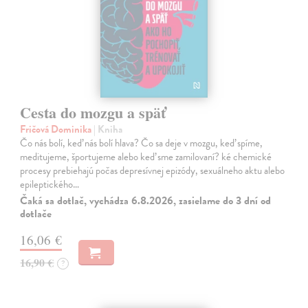
Cesta do mozgu a späť
Fričová Dominika
| Kniha
Čo nás bolí, keď nás bolí hlava? Čo sa deje v mozgu, keď spíme,
meditujeme, športujeme alebo keď sme zamilovaní? ké chemické
procesy prebiehajú počas depresívnej epizódy, sexuálneho aktu alebo
epileptického…
Čaká sa dotlač, vychádza 6.8.2026, zasielame do 3 dní od
dotlače
16,06 €
16,90 €
?