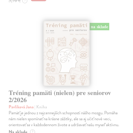
3,70 €
?
na sklade
Tréning pamäti (nielen) pre seniorov
2/2026
Pavlíková Jana
| Kniha
Pamäť je jednou z najcennejších schopností nášho mozgu. Pomáha
nám nielen spomínať na krásne zážitky, ale sa aj učiť nové veci,
orientovať sa v každodennom živote a udržiavať našu myseľ aktívnu.
Na sklade
?