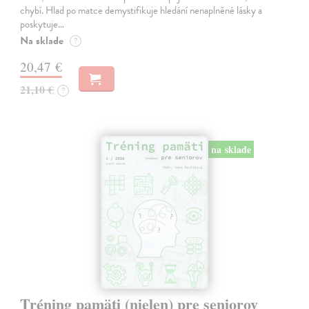
chybí. Hlad po matce demystifikuje hledání nenaplněné lásky a
poskytuje…
Na sklade
?
20,47 €
21,10 €
?
na sklade
Tréning pamäti (nielen) pre seniorov