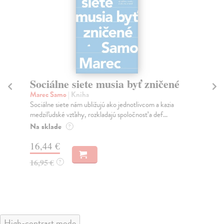
Sociálne siete musia byť zničené
S
K
Marec Samo
| Kniha
Sociálne siete nám ubližujú ako jednotlivcom a kazia
Mik
medziľudské vzťahy, rozkladajú spoločnosť a def...
Mon
o k
Na sklade
?
Na
16,44 €
23
16,95 €
?
24
High-contrast mode