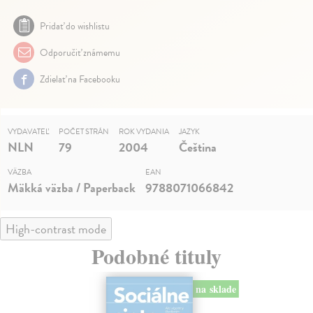
Pridať do wishlistu
Odporučiť známemu
Zdielať na Facebooku
VYDAVATEĽ
POČET STRÁN
ROK VYDANIA
JAZYK
NLN
79
2004
Čeština
VÄZBA
EAN
Mäkká väzba / Paperback
9788071066842
High-contrast mode
Podobné tituly
na sklade