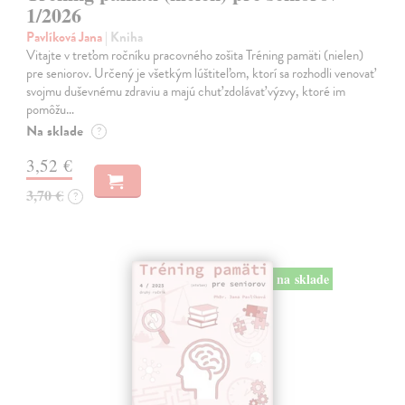
1/2026
Pavlíková Jana
| Kniha
Vitajte v treťom ročníku pracovného zošita Tréning pamäti (nielen)
pre seniorov. Určený je všetkým lúštiteľom, ktorí sa rozhodli venovať
svojmu duševnému zdraviu a majú chuť zdolávať výzvy, ktoré im
pomôžu…
Na sklade
?
3,52 €
3,70 €
?
na sklade