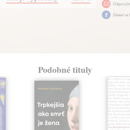
Odporuči
Zdielať na
Podobné tituly