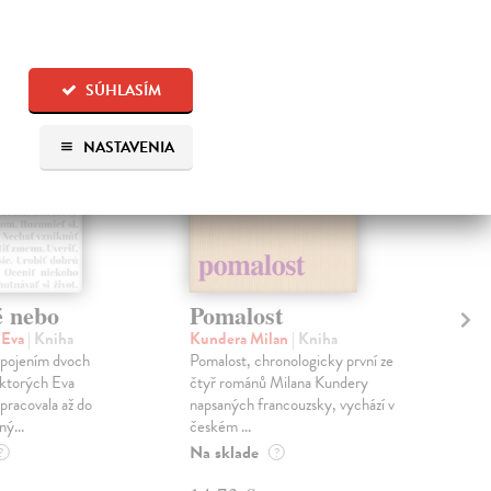
SÚHLASÍM
NASTAVENIA
é nebo
Pomalost
Sl
pr
 Eva
| Kniha
Kundera Milan
| Kniha
sm
 spojením dvoch
Pomalost, chronologicky první ze
 ktorých Eva
čtyř románů Milana Kundery
Mik
pracovala až do
napsaných francouzsky, vychází v
Mon
ný...
českém ...
publ
Na sklade
kľú
?
?
hist