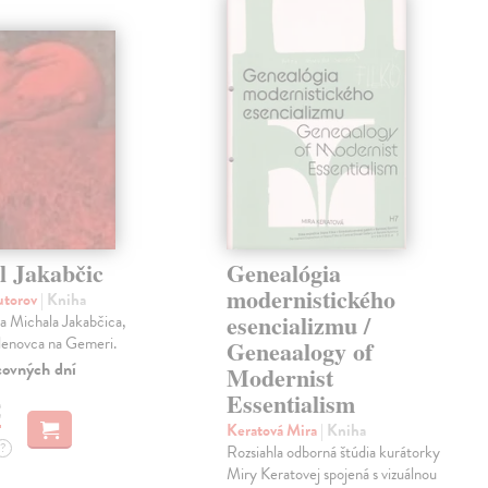
l Jakabčic
Genealógia
modernistického
autorov
| Kniha
esencializmu /
a Michala Jakabčica,
Klenovca na Gemeri.
Geneaalogy of
covných dní
Modernist
Essentialism
€
Keratová Mira
| Kniha
?
Rozsiahla odborná štúdia kurátorky
Miry Keratovej spojená s vizuálnou