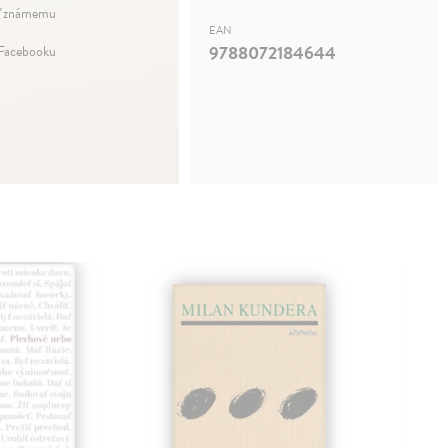
ť známemu
EAN
9788072184644
 Facebooku