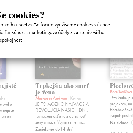
še cookies?
ho kníhkupectva Artforum využívame cookies slúžiace
e funkčnosti, marketingové účely a zaistenie vášho
spokojnosti.
ejisté
Trpkejšia ako smrť
Plechov
je žena
Borušovičová
Táto kniha je
iha
Marneros Andreas
| Kniha
projektov, na
právěl o
JE TO MOŽNO NAJVÄČŠIA
Borušovičová 
o nejisté
REVOLÚCIA NAŠICH DNÍ:
svojich posled
ý román
rovnocennosť a rovnoprávnosť
ženy a muža. Vojna a mier m...
Na sklade
Zasielame do 14 dní