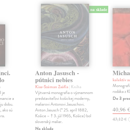
na sklade
nci.
Anton Jasusch -
Micha
lo
pútnici nebies
kolektív 
Monografi
a
Kiss-Széman Zsófia
| Kniha
rodáka z 
 je
Výtvarná monografia o významnom
Do 3 pra
esancie a
predstaviteľovi košickej moderny,
oju dobu.
maliarovi Antonovi Jasuschovi.
40,96 
i, ako sú
Anton Jasusch (* 25. apríl 1882,
ra.
Košice – † 3. júl 1965, Košice) bol
43,12 €
slovenský maliar.
Na sklade