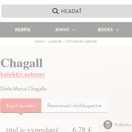
REBRÍK
KNIHY
BOOKS
KNIHY
-
UMENIE
-
VÝTVARNÉ UMENIE
Chagall
kolektív autorov
Diela Marca Chagalla.
Kúpiť
na webe
Rezervovať v kníhkupectve
Pridať do w
titul je vypredaný
6,78 €