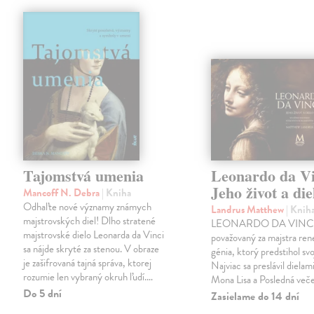
Tajomstvá umenia
Leonardo da Vi
Jeho život a die
Mancoff N. Debra
| Kniha
Odhaľte nové významy známych
Landrus Matthew
| Knih
majstrovských diel! Dlho stratené
LEONARDO DA VINCI
majstrovské dielo Leonarda da Vinci
považovaný za majstra ren
sa nájde skryté za stenou. V obraze
génia, ktorý predstihol sv
je zašifrovaná tajná správa, ktorej
Najviac sa preslávil dielam
rozumie len vybraný okruh ľudí.…
Mona Lisa a Posledná veče
Do 5 dní
Zasielame do 14 dní