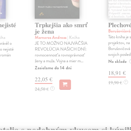
ejisté
Trpkejšia ako smrť
Plechov
je žena
Borušovičová
Táto kniha je
iha
Marneros Andreas
| Kniha
projektov, na
právěl o
JE TO MOŽNO NAJVÄČŠIA
Borušovičová 
o nejisté
REVOLÚCIA NAŠICH DNÍ:
svojich posled
ý román
rovnocennosť a rovnoprávnosť
ženy a muža. Vojna a mier m...
Na sklade
Zasielame do 14 dní
18,91 €
22,05 €
19,90 €
?
24,50 €
?
atelia s podobným vkusom si kúpili