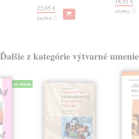
18,91 €
22,05 €
19,90 €
?
24,50 €
?
Ďalšie z kategórie výtvarné umenie
na sklade