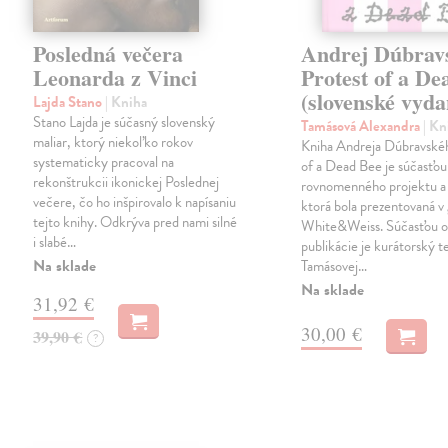
Posledná večera
Andrej Dúbrav
Leonarda z Vinci
Protest of a De
(slovenské vyda
Lajda Stano
| Kniha
Stano Lajda je súčasný slovenský
Tamásová Alexandra
| Kn
maliar, ktorý niekoľko rokov
Kniha Andreja Dúbravské
systematicky pracoval na
of a Dead Bee je súčasťou
rekonštrukcii ikonickej Poslednej
rovnomenného projektu a 
večere, čo ho inšpirovalo k napísaniu
ktorá bola prezentovaná v 
tejto knihy. Odkrýva pred nami silné
White&Weiss. Súčasťou o
i slabé…
publikácie je kurátorský t
Na sklade
Tamásovej…
Na sklade
31,92 €
30,00 €
39,90 €
?