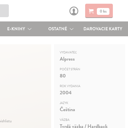
0 ks
E-KNIHY
OSTATNÉ
DAROVACIE KARTY
VYDAVATEĽ
Alpress
POČET STRÁN
80
ROK VYDANIA
2004
JAZYK
Čeština
VÄZBA
ishlistu
Tvrdá väzba / Hardback