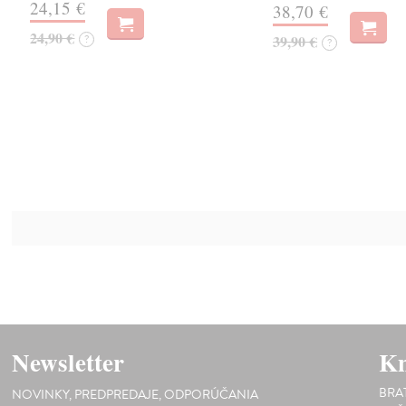
24,15 €
38,70 €
24,90 €
?
39,90 €
?
Newsletter
Kn
BRA
NOVINKY, PREDPREDAJE, ODPORÚČANIA