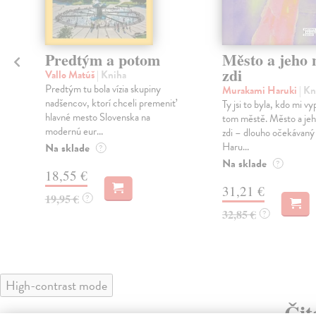
Predtým a potom
Město a jeho n
zdi
Vallo Matúš
| Kniha
Predtým tu bola vízia skupiny
Murakami Haruki
| Kn
nadšencov, ktorí chceli premeniť
Ty jsi to byla, kdo mi vy
hlavné mesto Slovenska na
tom městě. Město a jeh
modernú eur...
zdi – dlouho očekávan
Haru...
Na sklade
?
Na sklade
?
18,55 €
31,21 €
19,95 €
?
32,85 €
?
High-contrast mode
Čit