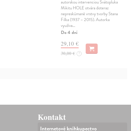
autorskou intervenciou Svätopluka
Mikitu HOLE otvára doteraz
nepreskúmané vrstvy tvorby Stana
Filka (1937 – 2015). Autorka
využíva…
Do 4 dní
29,10 €
30,00 €
?
Kontakt
Internetové kníhkupectvo