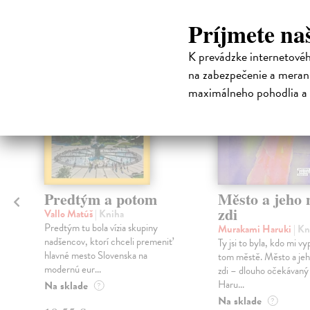
Príjmete na
K prevádzke internetové
na zabezpečenie a merani
maximálneho pohodlia a 
Predtým a potom
Město a jeho n
zdi
Vallo Matúš
| Kniha
Predtým tu bola vízia skupiny
Murakami Haruki
| Kn
nadšencov, ktorí chceli premeniť
Ty jsi to byla, kdo mi vy
hlavné mesto Slovenska na
tom městě. Město a jeh
modernú eur...
zdi – dlouho očekávan
Haru...
Na sklade
?
Na sklade
?