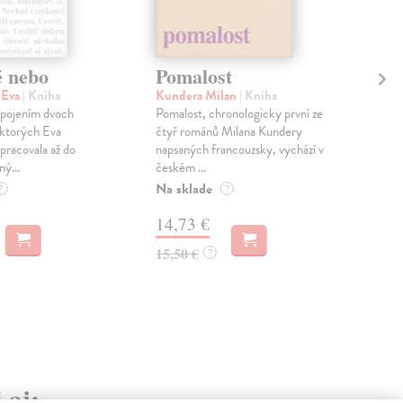
é nebo
Pomalost
Sl
pr
 Eva
| Kniha
Kundera Milan
| Kniha
sm
 spojením dvoch
Pomalost, chronologicky první ze
 ktorých Eva
čtyř románů Milana Kundery
Mik
pracovala až do
napsaných francouzsky, vychází v
Mon
ný...
českém ...
publ
Na sklade
kľú
?
?
hist
14,73 €
Na 
15,50 €
?
23
24,
 aj: