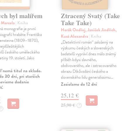
ych byl malířem
Ztracený Svatý (Take
Take Take)
 Marcela
| Kniha
á monografie je první
Horák Ondřej, Janíček Jindřich,
iografií hraběte Františka
Kusá Alexandra
| Kniha
ensteina (1809–1870),
„Detektivní román“ založený na
nejdůležitějších
výzkumu českých a slovenských
telů českého uměleckého
badatelů vypráví dnes málo známý
řetiny 19. století. Jako
příběh kdysi slavného,
obdivovaného, ale i zatracovaného
 nemá titul na sklade.
obrazu Díkůvzdání českého a
o 30 dní, pri starších
slovenského lidu generalissimu…
nevieme dodanie
Zasielame do 12 dní
ť.
25,12 €
€
25,90 €
?
?