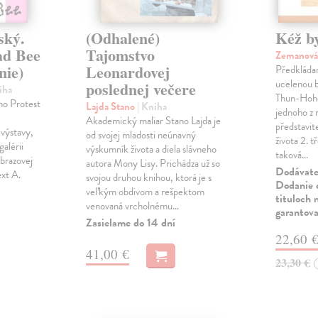
ský.
(Odhalené)
Kéž b
ad Bee
Tajomstvo
Zemanová
nie)
Leonardovej
Předkládan
ucelenou b
poslednej večere
iha
Thun-Hoh
ho Protest
Lajda Stano
| Kniha
jednoho z 
Akademický maliar Stano Lajda je
představi
výstavy,
od svojej mladosti neúnavný
života 2. t
galérii
výskumník života a diela slávneho
taková…
brazovej
autora Mony Lisy. Prichádza už so
Dodávateľ
ext A.
svojou druhou knihou, ktorá je s
Dodanie d
veľkým obdivom a rešpektom
tituloch 
venovaná vrcholnému…
garantova
Zasielame do 14 dní
22,60 
41,00 €
23,30 €