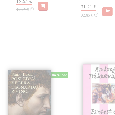
18,55 €
31,21 €
19,95 €
?
32,85 €
?
na sklade