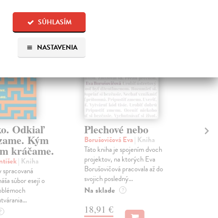
na sklade
na sklade
SÚHLASÍM
NASTAVENIA
ko. Odkiaľ
Plechové nebo
Po
zame. Kým
Borušovičová Eva
| Kniha
Kun
m kráčame.
Táto kniha je spojením dvoch
Poma
projektov, na ktorých Eva
čty
ntišek
| Kniha
Borušovičová pracovala až do
naps
 spracovaná
svojich posledný...
česk
náša súbor esejí o
Na sklade
Na 
oblémoch
?
tvárania...
18,91 €
14
?