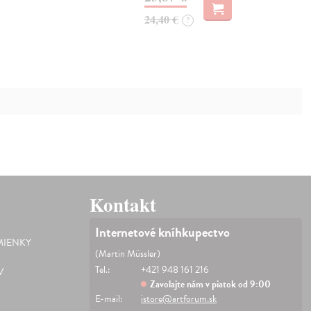
24,40 €
?
Kontakt
Internetové kníhkupectvo
IENKY
(Martin Müssler)
Tel.:
+421 948 161 216
V
Zavolajte nám v piatok od 9:00
E-mail:
istore@artforum.sk