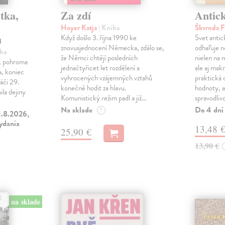
tka,
Za zdí
Antic
Hoyer Katja
| Kniha
Škvrnda F
u
Když došlo 3. října 1990 ke
Svet anti
znovusjednocení Německa, zdálo se,
odhaľuje n
iha
že Němci chtějí posledních
nielen na 
ľ, pohroma
jednačtyřicet let rozdělení a
ale aj makr
a, koniec
vyhrocených vzájemných vztahů
praktická 
áči 29.
konečně hodit za hlavu.
hodnoty, a
la dejiny
Komunistický režim padl a již…
spravodliv
Na sklade
Do 4 dní
?
1.8.2026,
vydania
13,48 
25,90 €
13,90 €
na sklade