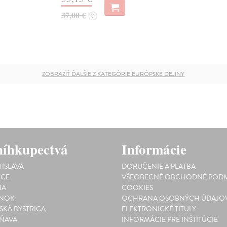
37,00 €
?
ZOBRAZIŤ ĎALŠIE Z KATEGÓRIE EURÓPSKE DEJINY
íhkupectvá
Informácie
TISLAVA
DORUČENIE A PLATBA
ICE
VŠEOBECNÉ OBCHODNÉ PODM
NA
COOKIES
INOK
OCHRANA OSOBNÝCH ÚDAJO
SKÁ BYSTRICA
ELEKTRONICKÉ TITULY
ŇAVA
INFORMÁCIE PRE INŠTITÚCIE