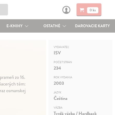
0 ks
E-KNIHY
OSTATNÉ
DAROVACIE KARTY
VYDAVATEĽ
ISV
POČET STRÁN
234
 prameň zo 16.
ROK VYDANIA
2003
viacerých tém:
raz osmanskej
JAZYK
Čeština
VÄZBA
Tvrdá väzba / Hardback