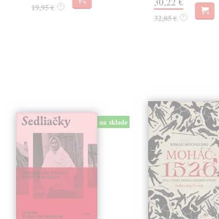
30,22 €
19,95 €
?
32,85 €
?
na sklade