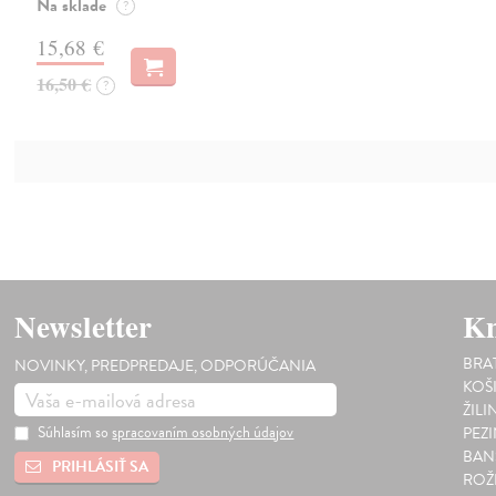
Na sklade
?
15,68 €
16,50 €
?
Newsletter
Kn
BRA
NOVINKY, PREDPREDAJE, ODPORÚČANIA
KOŠ
ŽILI
Súhlasím so
spracovaním osobných údajov
PEZ
BAN
PRIHLÁSIŤ SA
ROŽ