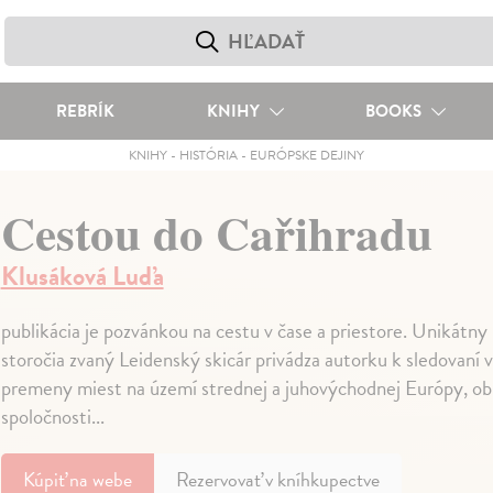
REBRÍK
KNIHY
BOOKS
KNIHY
-
HISTÓRIA
-
EURÓPSKE DEJINY
Cestou do Cařihradu
Klusáková Luďa
publikácia je pozvánkou na cestu v čase a priestore. Unikátny
storočia zvaný Leidenský skicár privádza autorku k sledovaní 
premeny miest na území strednej a juhovýchodnej Európy, ob
spoločnosti...
Kúpiť
na webe
Rezervovať v kníhkupectve