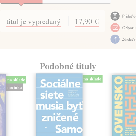
Pridať d
titul je vypredaný
17,90 €
Odporuč
Zdielať 
Podobné tituly
na sklade
na sklade
novinka