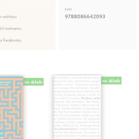
EAN
9788086642093
o wishlistu
iť známemu
na Facebooku
na sklade
na sklade