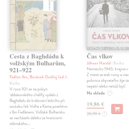
Cesta z Baghdádu k
Čas vlkov
volžským Bulharům,
Jähner Harald
| Kniha
921–922
Nemecko 1945: krajina v 
Z miest sa stali ruiny a via
Fadlan Ibn, Beránek Ondřej (ed.)
|
polovica obyvateľov žije t
Kniha
nepatrí alebo netúži byť.
V roce 921 se na pokyn
Na sklade
?
‘abbásovského chalífy vydalo z
Baghdádu do království ležícího při
19,86 €
soutoku řek Volha a Kama poselstvo
s Ibn Fadlánem. Volžské Bulharsko
20,90 €
?
se nacházelo daleko za hranicemi
islámského…