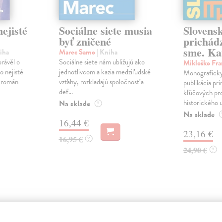
ejisté
Sociálne siete musia
Slovens
byť zničené
prichád
sme. Ka
iha
Marec Samo
| Kniha
právěl o
Sociálne siete nám ubližujú ako
Mikloško Fra
o nejisté
jednotlivcom a kazia medziľudské
Monograficky
ý román
vzťahy, rozkladajú spoločnosť a
publikácia pri
def...
kľúčových pr
historického u
Na sklade
?
Na sklade
16,44 €
23,16 €
16,95 €
?
24,90 €
?
atelia s podobným vkusom si kúpili