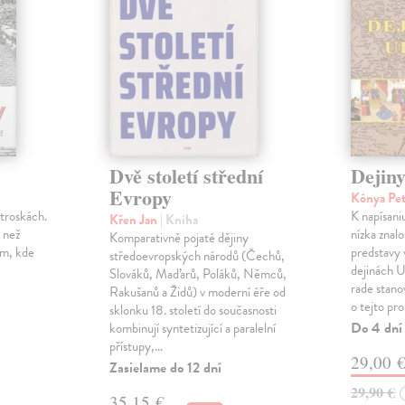
Dvě století střední
Dejin
Evropy
Kónya Pe
troskách.
K napísani
Křen Jan
| Kniha
c než
nízka znal
Komparativně pojaté dějiny
am, kde
predstavy 
středoevropských národů (Čechů,
dejinách U
Slováků, Maďarů, Poláků, Němců,
rade stanov
Rakušanů a Židů) v moderní éře od
o tejto pr
sklonku 18. století do současnosti
Do 4 dní
kombinují syntetizující a paralelní
přístupy,…
29,00 
Zasielame do 12 dní
29,90 €
35,15 €