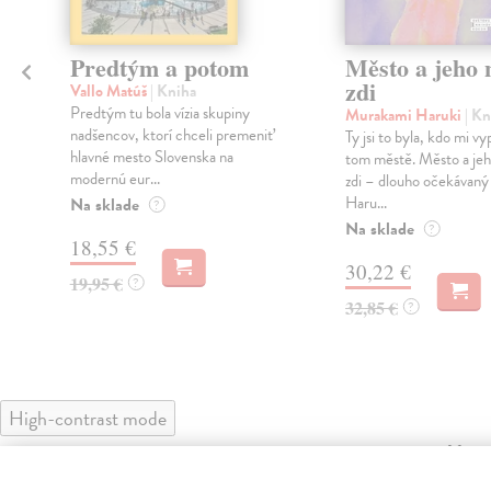
Predtým a potom
Město a jeho n
zdi
Vallo Matúš
| Kniha
Predtým tu bola vízia skupiny
Murakami Haruki
| Kn
nadšencov, ktorí chceli premeniť
Ty jsi to byla, kdo mi vy
hlavné mesto Slovenska na
tom městě. Město a jeh
modernú eur...
zdi – dlouho očekávan
Haru...
Na sklade
?
Na sklade
?
18,55 €
30,22 €
19,95 €
?
32,85 €
?
High-contrast mode
Čit