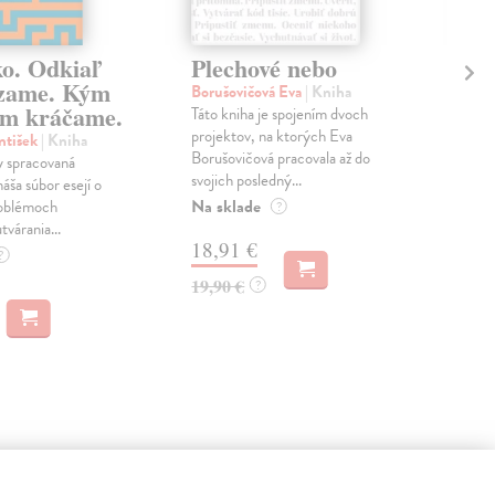
ko. Odkiaľ
Plechové nebo
Po
zame. Kým
Borušovičová Eva
| Kniha
Kun
m kráčame.
Táto kniha je spojením dvoch
Poma
projektov, na ktorých Eva
čty
ntišek
| Kniha
Borušovičová pracovala až do
naps
 spracovaná
svojich posledný...
česk
náša súbor esejí o
Na sklade
Na 
oblémoch
?
tvárania...
18,91 €
14
?
19,90 €
15,
?
 aj: