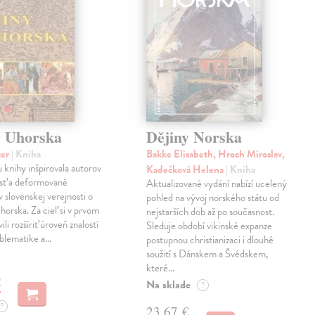
y Uhorska
Dějiny Norska
ter
| Kniha
Bakke Elisabeth, Hroch Miroslav,
u knihy inšpirovala autorov
Kadečková Helena
| Kniha
osť a deformované
Aktualizované vydání nabízí ucelený
v slovenskej verejnosti o
pohled na vývoj norského státu od
horska. Za cieľ si v prvom
nejstarších dob až po současnost.
ili rozšíriť úroveň znalostí
Sleduje období vikinské expanze
oblematike a…
postupnou christianizaci i dlouhé
soužití s Dánskem a Švédskem,
které…
€
Na sklade
?
?
23,67 €