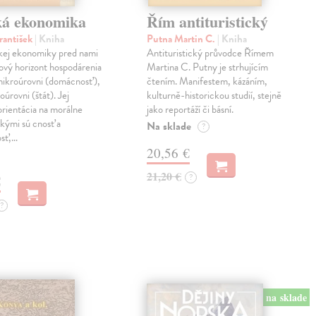
ká ekonomika
Řím antituristický
rantišek
| Kniha
Putna Martin C.
| Kniha
ckej ekonomiky pred nami
Antituristický průvodce Římem
ový horizont hospodárenia
Martina C. Putny je strhujícím
mikroúrovni (domácnosť),
čtením. Manifestem, kázáním,
oúrovni (štát). Jej
kulturně-historickou studií, stejně
orientácia na morálne
jako reportáží či básní.
kými sú cnosť a
Na sklade
?
osť,…
20,56 €
21,20 €
?
€
?
na sklade