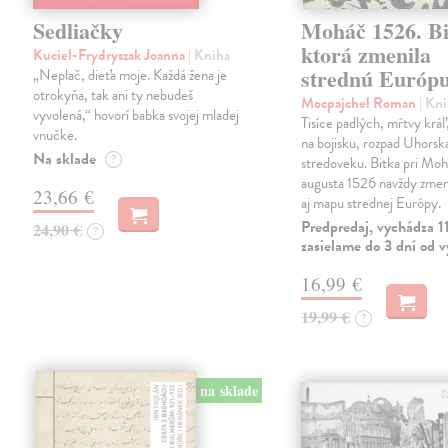
Sedliačky
Moháč 1526. Bi
ktorá zmenila
Kuciel-Frydryszak Joanna
| Kniha
strednú Európ
„Neplač, dieťa moje. Každá žena je
otrokyňa, tak ani ty nebudeš
Mocpajchel Roman
| Kn
vyvolená,“ hovorí babka svojej mladej
Tisíce padlých, mŕtvy krá
vnučke.
na bojisku, rozpad Uhorsk
Na sklade
?
stredoveku. Bitka pri Moh
augusta 1526 navždy zmeni
23,66 €
aj mapu strednej Európy.
Predpredaj, vychádza 1
24,90 €
?
zasielame do 3 dní od 
16,99 €
19,99 €
?
na sklade