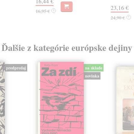
16,44 €
23,16 €
16,95 €
?
24,90 €
?
Ďalšie z kategórie európske dejiny
predpredaj
na sklade
novinka