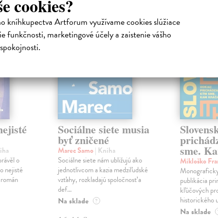
še cookies?
na sklade
na sklade
ho kníhkupectva Artforum využívame cookies slúžiace
novinka
e funkčnosti, marketingové účely a zaistenie vášho
spokojnosti.
ejisté
Sociálne siete musia
Slovens
byť zničené
prichád
sme. Ka
iha
Marec Samo
| Kniha
právěl o
Sociálne siete nám ubližujú ako
Mikloško Fra
o nejisté
jednotlivcom a kazia medziľudské
Monograficky
ý román
vzťahy, rozkladajú spoločnosť a
publikácia pri
def...
kľúčových pr
historického u
Na sklade
?
Na sklade