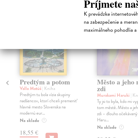
Príjmete na
K prevádzke internetové
na sklade
na zabezpečenie a merani
maximálneho pohodlia a 
Predtým a potom
Město a jeho n
zdi
Vallo Matúš
| Kniha
Predtým tu bola vízia skupiny
Murakami Haruki
| Kn
nadšencov, ktorí chceli premeniť
Ty jsi to byla, kdo mi vy
hlavné mesto Slovenska na
tom městě. Město a jeh
modernú eur...
zdi – dlouho očekávan
Haru...
Na sklade
?
Na sklade
?
18,55 €