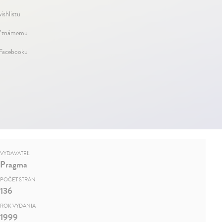
ishlistu
ť známemu
 Facebooku
VYDAVATEĽ
Pragma
POČET STRÁN
136
ROK VYDANIA
1999