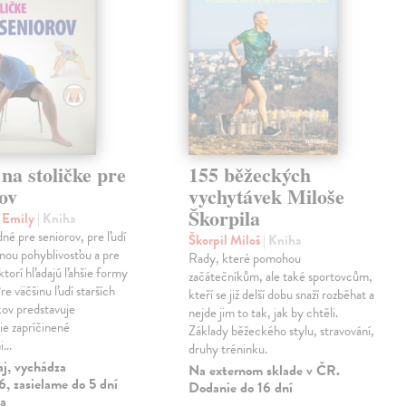
na stoličke pre
155 běžeckých
ov
vychytávek Miloše
Škorpila
i Emily
| Kniha
né pre seniorov, pre ľudí
Škorpil Miloš
| Kniha
nou pohyblivosťou a pre
Rady, které pomohou
ktorí hľadajú ľahšie formy
začátečníkům, ale také sportovcům,
re väčšinu ľudí starších
kteří se již delší dobu snaží rozběhat a
ov predstavuje
nejde jim to tak, jak by chtěli.
ie zapríčinené
Základy běžeckého stylu, stravování,
mi…
druhy tréninku.
aj, vychádza
Na externom sklade v ČR.
, zasielame do 5 dní
Dodanie do 16 dní
ia