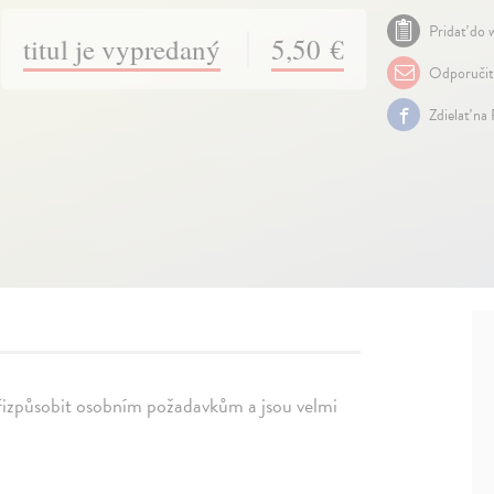
Pridať do w
titul je vypredaný
5,50 €
Odporuči
Zdielať na
přizpůsobit osobním požadavkům a jsou velmi