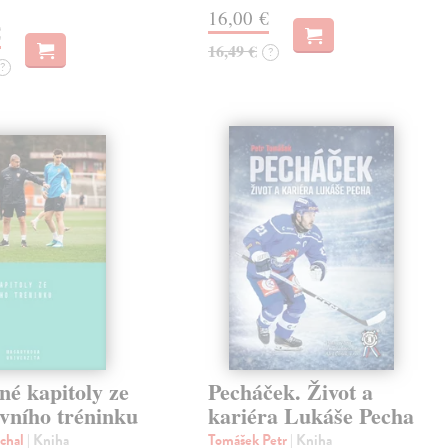
16,00 €
€
16,49 €
?
?
né kapitoly ze
Pecháček. Život a
vního tréninku
kariéra Lukáše Pecha
chal
| Kniha
Tomášek Petr
| Kniha