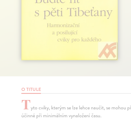
O TITULE
T
yto cviky, kterým se lze lehce naučit, se mohou 
účinné při minimálním vynaložení času.