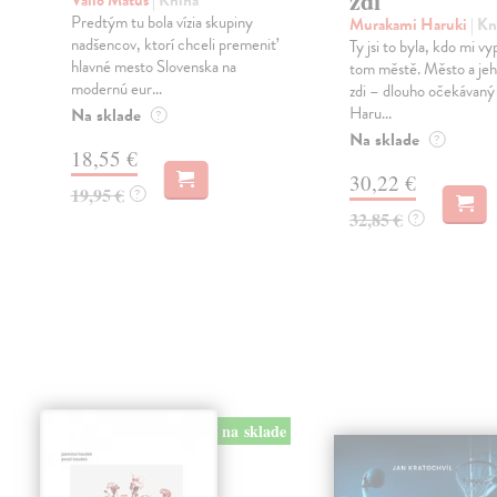
zdi
Vallo Matúš
| Kniha
Predtým tu bola vízia skupiny
Murakami Haruki
| Kn
nadšencov, ktorí chceli premeniť
Ty jsi to byla, kdo mi vy
hlavné mesto Slovenska na
tom městě. Město a jeh
modernú eur...
zdi – dlouho očekávan
Haru...
Na sklade
?
Na sklade
?
18,55 €
30,22 €
19,95 €
?
32,85 €
?
na sklade