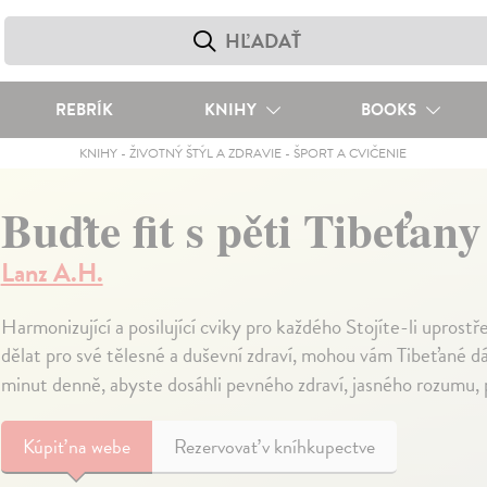
REBRÍK
KNIHY
BOOKS
KNIHY
-
ŽIVOTNÝ ŠTÝL A ZDRAVIE
-
ŠPORT A CVIČENIE
Buďte fit s pěti Tibeťany
Lanz A.H.
Harmonizující a posilující cviky pro každého Stojíte-li uprost
dělat pro své tělesné a duševní zdraví, mohou vám Tibeťané 
minut denně, abyste dosáhli pevného zdraví, jasného rozumu,
Kúpiť
na webe
Rezervovať v kníhkupectve