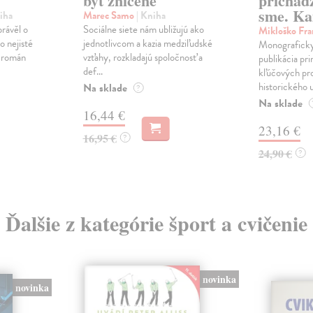
byť zničené
prichád
sme. Ka
iha
Marec Samo
| Kniha
právěl o
Sociálne siete nám ubližujú ako
Mikloško Fra
o nejisté
jednotlivcom a kazia medziľudské
Monograficky
ý román
vzťahy, rozkladajú spoločnosť a
publikácia pri
def...
kľúčových pr
historického u
Na sklade
?
Na sklade
16,44 €
23,16 €
16,95 €
?
24,90 €
?
Ďalšie z kategórie šport a cvičenie
novinka
novinka