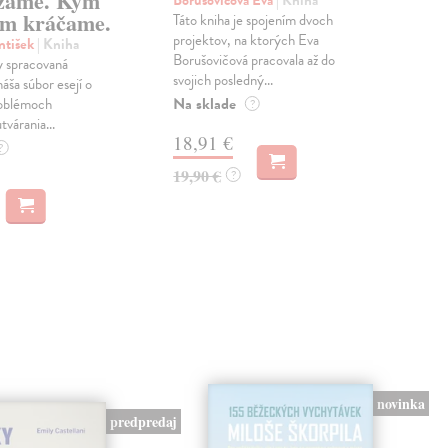
zame. Kým
Borušovičová Eva
| Kniha
Kun
m kráčame.
Táto kniha je spojením dvoch
Poma
projektov, na ktorých Eva
čty
ntišek
| Kniha
Borušovičová pracovala až do
naps
 spracovaná
svojich posledný...
česk
náša súbor esejí o
Na sklade
Na 
oblémoch
?
tvárania...
18,91 €
14
?
19,90 €
15,
?
novinka
predpredaj