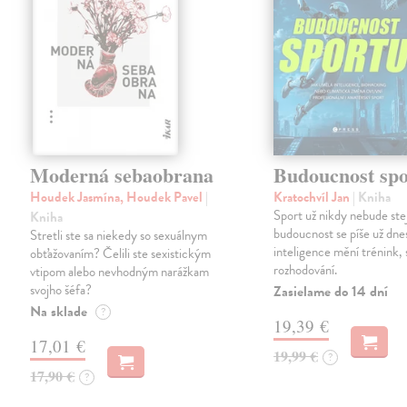
Moderná sebaobrana
Budoucnost spo
Houdek Jasmína, Houdek Pavel
|
Kratochvíl Jan
| Kniha
Sport už nikdy nebude ste
Kniha
budoucnost se píše už dn
Stretli ste sa niekedy so sexuálnym
inteligence mění trénink, 
obťažovaním? Čelili ste sexistickým
rozhodování.
vtipom alebo nevhodným narážkam
svojho šéfa?
Zasielame do 14 dní
Na sklade
?
19,39 €
17,01 €
19,99 €
?
17,90 €
?