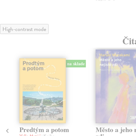
High-contrast mode
Čit
na sklade
Predtým a potom
Město a jeho n