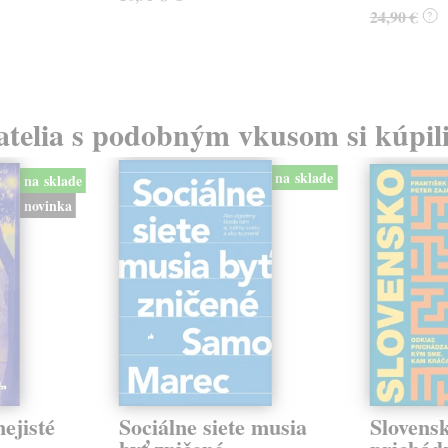
24,90 €
?
atelia s podobným vkusom si kúpili
na sklade
na sklade
novinka
ejisté
Sociálne siete musia
Slovens