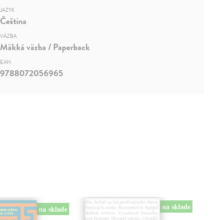
JAZYK
Čeština
VÄZBA
Mäkká väzba / Paperback
EAN
9788072056965
na sklade
na sklade