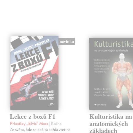
novinka
Lekce z boxů F1
Kulturistika na
anatomických
Priestley „Elvis“ Marc
| Kniha
základech
Ze světa, kde se počítá každá vteřina