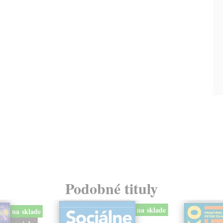
Podobné tituly
na sklade
na sklade