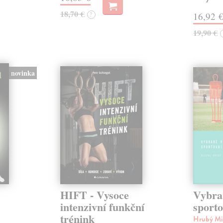
18,70 €
?
16,92 
19,90 €
novinka
HIFT - Vysoce
Vybra
intenzivní funkční
sporto
trénink
Hrubý Mi