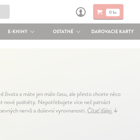
0 ks
E-KNIHY
OSTATNÉ
DAROVACIE KARTY
řed života a máte jen málo času, ale přesto chcete něco
dát nové podněty. Nepotřebujete více než patnáct
 pevných nervů a duševní vyrovnanosti.
Čítať ďalej
↓