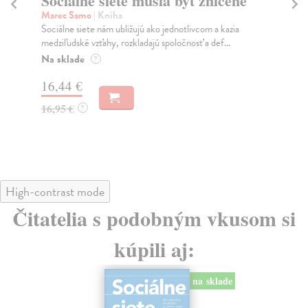
Sociálne siete musia byť zničené
S
K
Marec Samo
| Kniha
Sociálne siete nám ubližujú ako jednotlivcom a kazia
Mik
medziľudské vzťahy, rozkladajú spoločnosť a def...
Mon
o k
Na sklade
?
Na
16,44 €
23
16,95 €
?
24
High-contrast mode
Čitatelia s podobným vkusom si
kúpili aj:
na sklade