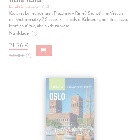
kolektív autorov
| Kniha
Kto z vás by nechcel zažiť Prázdniny v Ríme? Sadnúť si na Vespu a
obehnúť pamiatky ? Španielske schody či Koloseum, ochutnať kávu,
ktorá chutí tak, ako nikde na svete.
Na sklade
?
21,76 €
22,90 €
?