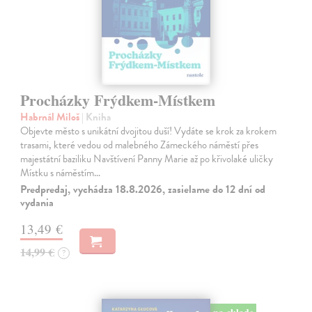
Procházky Frýdkem-Místkem
Habrnál Miloš
| Kniha
Objevte město s unikátní dvojitou duší! Vydáte se krok za krokem
trasami, které vedou od malebného Zámeckého náměstí přes
majestátní baziliku Navštívení Panny Marie až po křivolaké uličky
Místku s náměstím…
Predpredaj, vychádza 18.8.2026, zasielame do 12 dní od
vydania
13,49 €
14,99 €
?