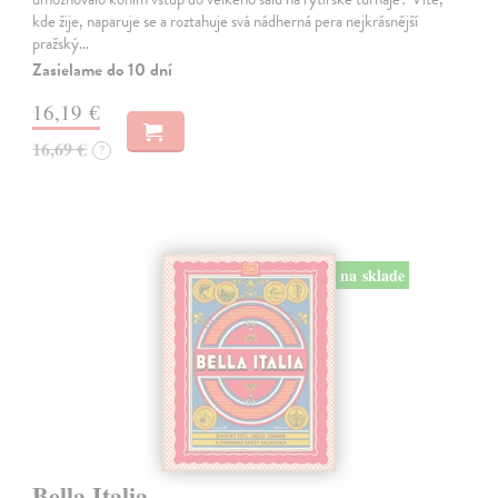
kde žije, naparuje se a roztahuje svá nádherná pera nejkrásnější
pražský…
Zasielame do 10 dní
16,19 €
16,69 €
?
na sklade
Bella Italia