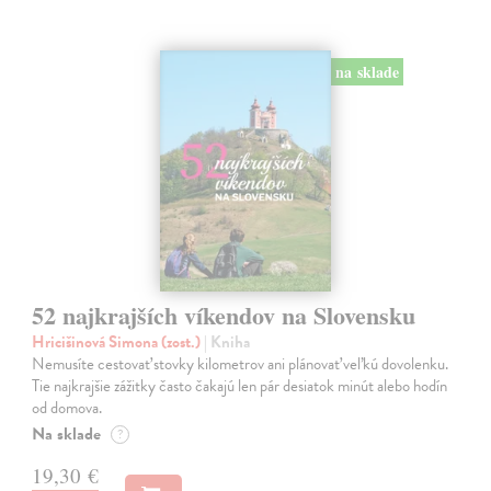
na sklade
52 najkrajších víkendov na Slovensku
Hricišinová Simona (zost.)
| Kniha
Nemusíte cestovať stovky kilometrov ani plánovať veľkú dovolenku.
Tie najkrajšie zážitky často čakajú len pár desiatok minút alebo hodín
od domova.
Na sklade
?
19,30 €