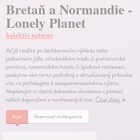
Bretaň a Normandie -
Lonely Planet
kolektív autorov
Ať již toužíte po dechberoucím výhledu nebo
jedinečném jídle, středověkém hradu či prehistorické
památce, romantickém hotelu či špickové restauraci,
poskytne vám tento podrobný a aktualizovaný průvodce
vše, co potřebujete k nezapomenutelnému výletu.
Naplánujte si vlastní dokonalou dovolenou s pomocí
našich doporučení a navrhovaných tras.
Čítať ďalej
↓
Kúpiť
Rezervovať v kníhkupectve