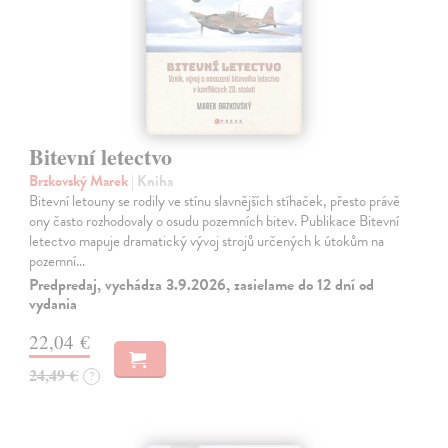
Bitevní letectvo
Brzkovský Marek
| Kniha
Bitevní letouny se rodily ve stínu slavnějších stíhaček, přesto právě
ony často rozhodovaly o osudu pozemních bitev. Publikace Bitevní
letectvo mapuje dramatický vývoj strojů určených k útokům na
pozemní…
Predpredaj, vychádza 3.9.2026, zasielame do 12 dní od
vydania
22,04 €
24,49 €
?