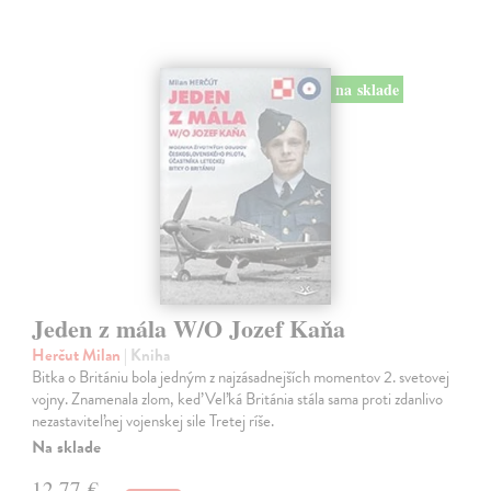
na sklade
Jeden z mála W/O Jozef Kaňa
Herčut Milan
| Kniha
Bitka o Britániu bola jedným z najzásadnejších momentov 2. svetovej
vojny. Znamenala zlom, keď Veľká Británia stála sama proti zdanlivo
nezastaviteľnej vojenskej sile Tretej ríše.
Na sklade
12,77 €