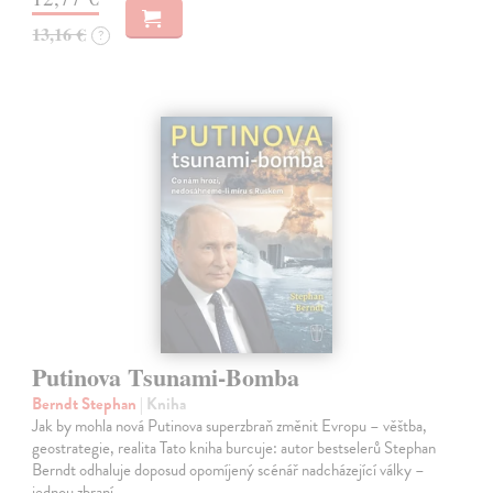
13,16 €
?
Putinova Tsunami-Bomba
Berndt Stephan
| Kniha
Jak by mohla nová Putinova superzbraň změnit Evropu – věštba,
geostrategie, realita Tato kniha burcuje: autor bestselerů Stephan
Berndt odhaluje doposud opomíjený scénář nadcházející války –
jednou zbraní…