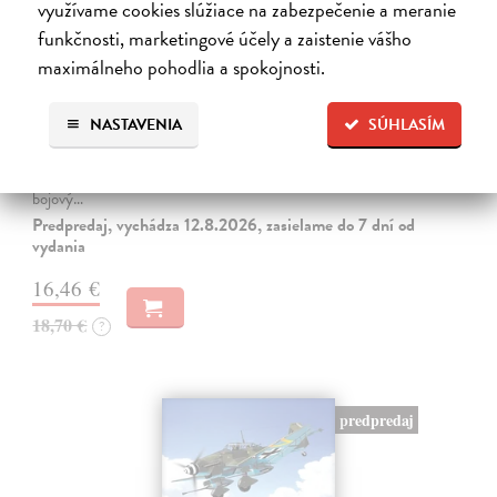
využívame cookies slúžiace na zabezpečenie a meranie
funkčnosti, marketingové účely a zaistenie vášho
maximálneho pohodlia a spokojnosti.
Bratrstvo neohrožených: Velitel
Kingseed Cole C., Winters Richard Davis
| Kniha
NASTAVENIA
SÚHLASÍM
Zvěčněni jako Bratrstvo neohrožených podávali při osvobozování
Evropy bezprecedentní důkazy statečnosti tváří v tvář nepříteli.
Jejich velitelem byl Dick Winters, který byl pro své muže „nejlepší
bojový…
Predpredaj, vychádza 12.8.2026, zasielame do 7 dní od
vydania
16,46 €
18,70 €
?
predpredaj