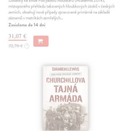
Dodatky ke knize Pod palbou hloubkařů (Academia 2019),
místopisného přehledu takzvaných hloubkových útoků v českých
zemích, obsahují nové případy zpracované primárně na základě
záznamů v matrikách zemřelých…
Zasielame do 14 dní
31,07 €
32,70 €
?