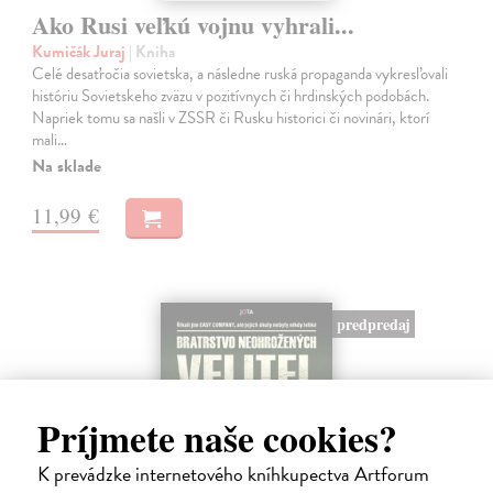
Ako Rusi veľkú vojnu vyhrali...
Kumičák Juraj
| Kniha
Celé desaťročia sovietska, a následne ruská propaganda vykresľovali
históriu Sovietskeho zväzu v pozitívnych či hrdinských podobách.
Napriek tomu sa našli v ZSSR či Rusku historici či novinári, ktorí
mali…
Na sklade
11,99 €
predpredaj
Príjmete naše cookies?
K prevádzke internetového kníhkupectva Artforum