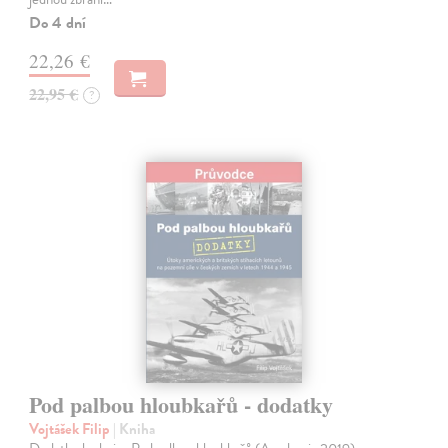
Do 4 dní
22,26 €
22,95 €
?
Pod palbou hloubkařů - dodatky
Vojtášek Filip
| Kniha