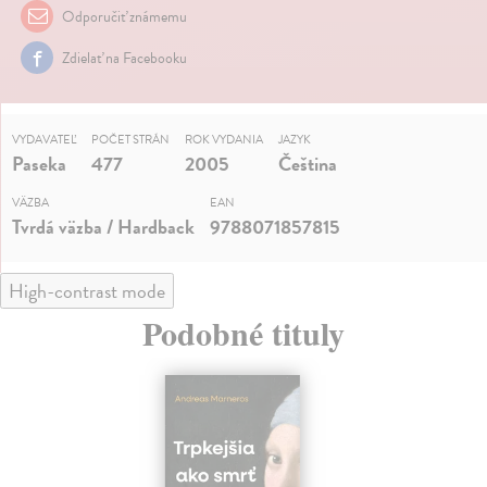
Odporučiť známemu
Zdielať na Facebooku
VYDAVATEĽ
POČET STRÁN
ROK VYDANIA
JAZYK
Paseka
477
2005
Čeština
VÄZBA
EAN
Tvrdá väzba / Hardback
9788071857815
High-contrast mode
Podobné tituly