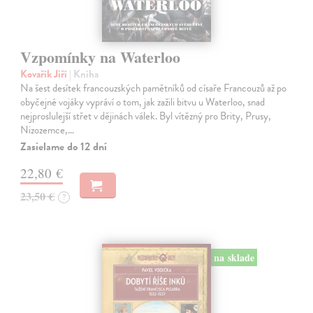
Vzpomínky na Waterloo
Kovařík Jiří
| Kniha
Na šest desítek francouzských pamětníků od císaře Francouzů až po
obyčejné vojáky vypráví o tom, jak zažili bitvu u Waterloo, snad
nejproslulejší střet v dějinách válek. Byl vítězný pro Brity, Prusy,
Nizozemce,…
Zasielame do 12 dní
22,80 €
23,50 €
?
na sklade