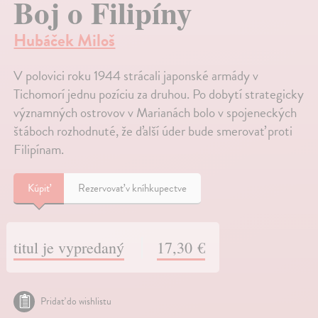
Boj o Filipíny
Hubáček Miloš
V polovici roku 1944 strácali japonské armády v
Tichomorí jednu pozíciu za druhou. Po dobytí strategicky
významných ostrovov v Marianách bolo v spojeneckých
štáboch rozhodnuté, že ďalší úder bude smerovať proti
Filipínam.
Kúpiť
Rezervovať v kníhkupectve
titul je vypredaný
17,30 €
Pridať do wishlistu