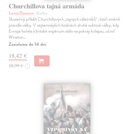
Churchillova tajná armáda
Lewis Damien
| Kniha
Skutečný příběh Churchillových „tajných válečníků“, kteří změnili
pravidla války. V nejtemnějších hodinách druhé světové války, kdy
Evropa hořela a britské impérium stálo na pokraji kolapsu, učinil
Winston…
Zasielame do 14 dní
18,42 €
18,99 €
?