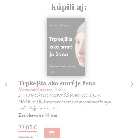
kúpili aj:
Trpkejšia ako smrť je žena
P
Marneros Andreas
| Kniha
Bor
JE TO MOŽNO NAJVÄČŠIA REVOLÚCIA
Tát
NAŠICH DNÍ: rovnocennosť a rovnoprávnosť ženy a
Bor
muža. Vojna a mier m...
Na
Zasielame do 14 dní
18
22,05 €
19
24,50 €
?