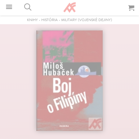
KNIHY
-
HISTÓRIA
-
MILITARY (VOJENSKÉ DEJINY)