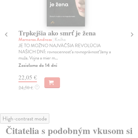
Trpkejšia ako smrť je žena
P
Marneros Andreas
| Kniha
Bor
JE TO MOŽNO NAJVÄČŠIA REVOLÚCIA
Tát
NAŠICH DNÍ: rovnocennosť a rovnoprávnosť ženy a
Bor
muža. Vojna a mier m...
Na
Zasielame do 14 dní
18
22,05 €
19
24,50 €
?
High-contrast mode
Čitatelia s podobným vkusom si