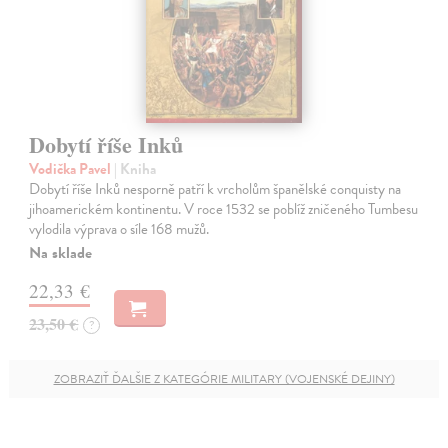
Dobytí říše Inků
Vodička Pavel
| Kniha
Dobytí říše Inků nesporně patří k vrcholům španělské conquisty na
jihoamerickém kontinentu. V roce 1532 se poblíž zničeného Tumbesu
vylodila výprava o síle 168 mužů.
Na sklade
22,33 €
23,50 €
?
ZOBRAZIŤ ĎALŠIE Z KATEGÓRIE MILITARY (VOJENSKÉ DEJINY)