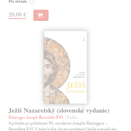
Na sklade
?
20,00 €
Ježiš Nazaretský (slovenské vydanie)
Ratzinger Joseph Benedikt XVI.
| Kniha
Vychádza pri príležitosti 95. narodenín Josepha Ratzingera –
Benedikta XVI. V tejto knihe chcem predstaviť Ježiša evanjelií ako