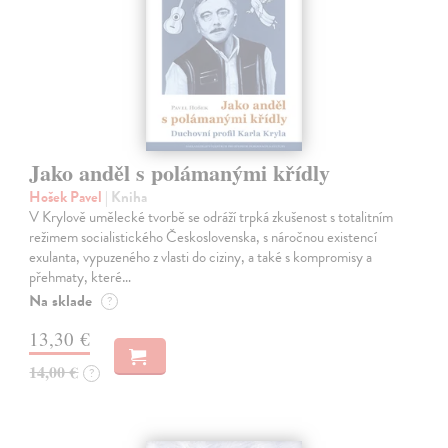
Jako anděl s polámanými křídly
Hošek Pavel
| Kniha
V Krylově umělecké tvorbě se odráží trpká zkušenost s totalitním
režimem socialistického Československa, s náročnou existencí
exulanta, vypuzeného z vlasti do ciziny, a také s kompromisy a
přehmaty, které…
Na sklade
?
13,30 €
14,00 €
?