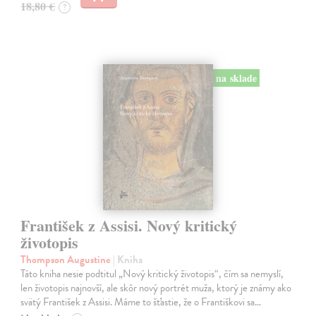
18,80 €
?
na sklade
František z Assisi. Nový kritický
životopis
Thompson Augustine
| Kniha
Táto kniha nesie podtitul „Nový kritický životopis“, čím sa nemyslí,
len životopis najnovší, ale skôr nový portrét muža, ktorý je známy ako
svätý František z Assisi. Máme to šťastie, že o Františkovi sa…