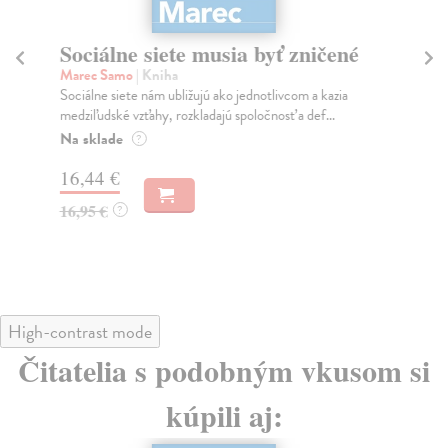
Sociálne siete musia byť zničené
S
K
Marec Samo
| Kniha
Sociálne siete nám ubližujú ako jednotlivcom a kazia
Mik
medziľudské vzťahy, rozkladajú spoločnosť a def...
Mon
o k
Na sklade
?
Na
16,44 €
23
16,95 €
?
24
High-contrast mode
Čitatelia s podobným vkusom si
kúpili aj: