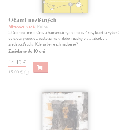
Očami nezištných
Mitanová Naďa
| Kniha
Skúsenosti misionárov a humanitárnych pracovníkov, ktorí sa vyberú
do sveta pracovať, často za malý alebo i žiadny plat, vzbudzujú
zvedavosť i údiv. Kde sa berie ich nadšenie?
Zasielame do 10 dní
14,40 €
15,00 €
?