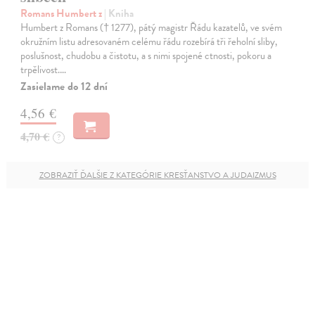
Romans Humbert z
| Kniha
Humbert z Romans († 1277), pátý magistr Řádu kazatelů, ve svém
okružním listu adresovaném celému řádu rozebírá tři řeholní sliby,
poslušnost, chudobu a čistotu, a s nimi spojené ctnosti, pokoru a
trpělivost.…
Zasielame do 12 dní
4,56 €
4,70 €
?
ZOBRAZIŤ ĎALŠIE Z KATEGÓRIE KRESŤANSTVO A JUDAIZMUS