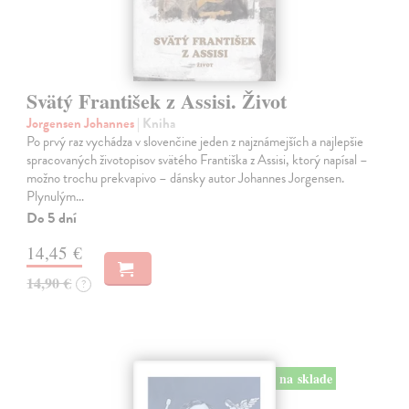
Svätý František z Assisi. Život
Jorgensen Johannes
| Kniha
Po prvý raz vychádza v slovenčine jeden z najznámejších a najlepšie
spracovaných životopisov svätého Františka z Assisi, ktorý napísal –
možno trochu prekvapivo – dánsky autor Johannes Jorgensen.
Plynulým…
Do 5 dní
14,45 €
14,90 €
?
na sklade