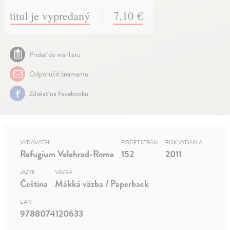
titul je vypredaný
7,10 €
Pridať do wishlistu
Odporučiť známemu
Zdielať na Facebooku
VYDAVATEĽ
POČET STRÁN
ROK VYDANIA
Refugium Velehrad-Roma
152
2011
JAZYK
VÄZBA
Čeština
Mäkká väzba / Paperback
EAN
9788074120633