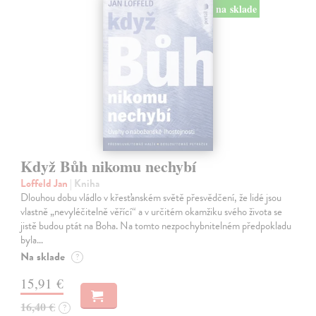
na sklade
Když Bůh nikomu nechybí
Loffeld Jan
| Kniha
Dlouhou dobu vládlo v křesťanském světě přesvědčení, že lidé jsou
vlastně „nevyléčitelně věřící“ a v určitém okamžiku svého života se
jistě budou ptát na Boha. Na tomto nezpochybnitelném předpokladu
byla…
Na sklade
?
15,91 €
16,40 €
?