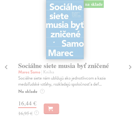
na sklade
Sociálne siete musia byť zničené
S
K
Marec Samo
| Kniha
Sociálne siete nám ubližujú ako jednotlivcom a kazia
Mik
medziľudské vzťahy, rozkladajú spoločnosť a def...
Mon
o k
Na sklade
?
Na
16,44 €
23
16,95 €
?
24