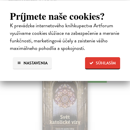
Škovierová Angela
| Kniha
Ide o titul, ktorým naše vydavateľstvo pokračuje v mapovaní
Príjmete naše cookies?
františkánskeho príspevku k našej kultúre. Františkán Dominik
Mokoš patril medzi najplodnejších a najpozoruhodnejších slovenských
K prevádzke internetového kníhkupectva Artforum
autorov homiletickej…
využívame cookies slúžiace na zabezpečenie a meranie
Zasielame do 14 dní
funkčnosti, marketingové účely a zaistenie vášho
maximálneho pohodlia a spokojnosti.
18,00 €
NASTAVENIA
SÚHLASÍM
na sklade