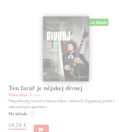
na sklade
Ten farář je nějakej divnej
Palán Aleš
| Kniha
Nepraktický mimoň s hlavou kdesi v oblacích. Vypasený prelát s
nekonečným apetitem.
Na sklade
?
18,24 €