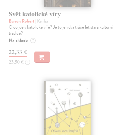
Svět katolické víry
Barron Robert
| Kniha
O co jde v katolické víře? Je to jen dva tisíce let stará kulturní
tradice?
Na sklade
?
22,33 €
23,50 €
?