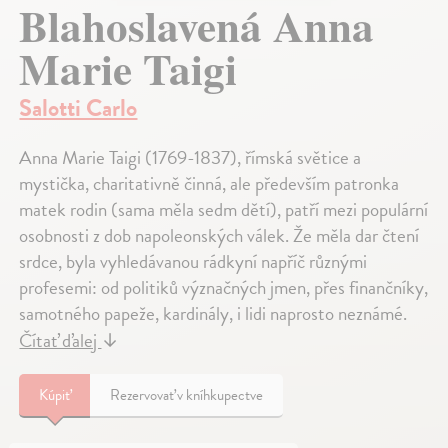
Blahoslavená Anna
Marie Taigi
Salotti Carlo
Anna Marie Taigi (1769-1837), římská světice a
mystička, charitativně činná, ale především patronka
matek rodin (sama měla sedm dětí), patří mezi populární
osobnosti z dob napoleonských válek. Že měla dar čtení
srdce, byla vyhledávanou rádkyní napříč různými
profesemi: od politiků význačných jmen, přes finančníky,
samotného papeže, kardinály, i lidi naprosto neznámé.
Čítať ďalej
↓
Kúpiť
Rezervovať v kníhkupectve