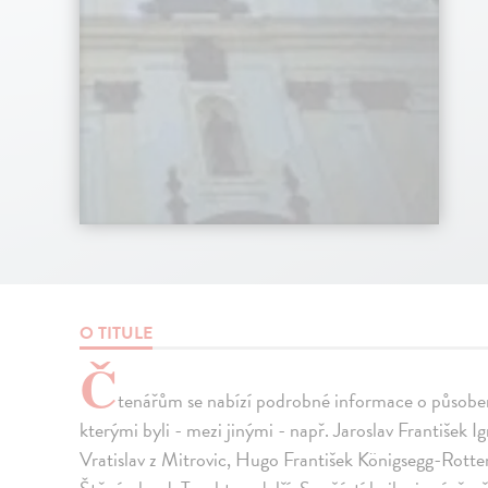
O TITULE
Č
tenářům se nabízí podrobné informace o působen
kterými byli - mezi jinými - např. Jaroslav František
Vratislav z Mitrovic, Hugo František Königsegg-Rotte