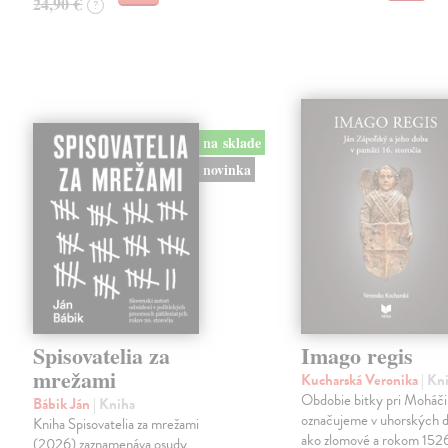
24,90 €
?
na sklade
novinka
Spisovatelia za
Imago regis
mrežami
Kucharská Veronika
| Kn
Obdobie bitky pri Moháči
Bábik Ján
| Kniha
označujeme v uhorských d
Kniha Spisovatelia za mrežami
ako zlomové a rokom 152
(2026) zaznamenáva osudy