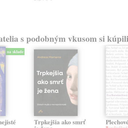
atelia s podobným vkusom si kúpili
na sklade
ejisté
Trpkejšia ako smrť
Plechov