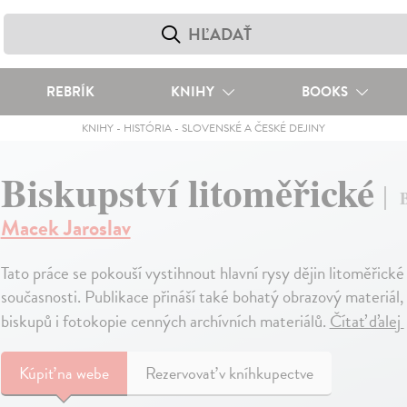
REBRÍK
KNIHY
BOOKS
KNIHY
-
HISTÓRIA
-
SLOVENSKÉ A ČESKÉ DEJINY
Biskupství litoměřické
B
Macek Jaroslav
Tato práce se pokouší vystihnout hlavní rysy dějin litoměřické 
současnosti. Publikace přináší také bohatý obrazový materiál,
biskupů i fotokopie cenných archívních materiálů.
Čítať ďalej
Kúpiť
na webe
Rezervovať v kníhkupectve