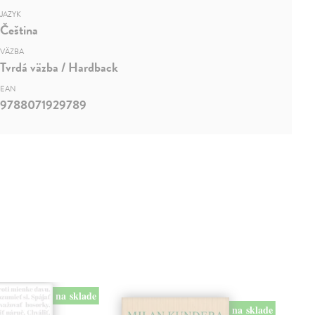
JAZYK
Čeština
VÄZBA
Tvrdá väzba / Hardback
EAN
9788071929789
na sklade
na sklade