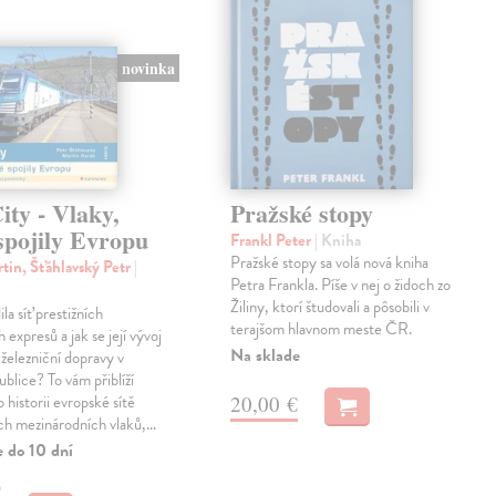
novinka
ty - Vlaky,
Pražské stopy
spojily Evropu
Frankl Peter
| Kniha
Pražské stopy sa volá nová kniha
tin, Šťáhlavský Petr
|
Petra Frankla. Píše v nej o židoch zo
Žiliny, ktorí študovali a pôsobili v
ila síť prestižních
terajšom hlavnom meste ČR.
expresů a jak se její vývoj
Na sklade
 železniční dopravy v
blice? To vám přiblíží
20,00 €
 historii evropské sítě
ch mezinárodních vlaků,…
e do 10 dní
€