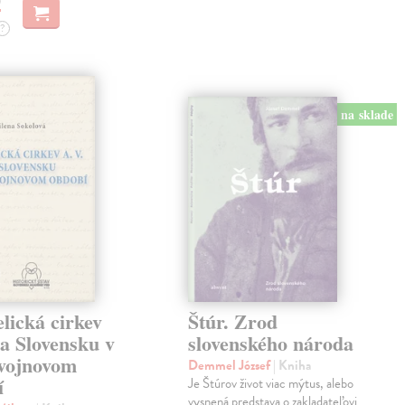
?
na sklade
lická cirkev
Štúr. Zrod
a Slovensku v
slovenského národa
vojnovom
Demmel József
| Kniha
í
Je Štúrov život viac mýtus, alebo
vysnená predstava o zakladateľovi