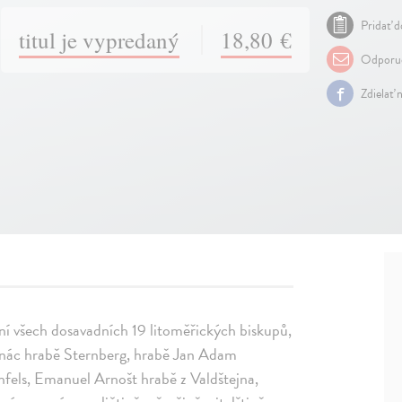
Pridať d
titul je vypredaný
18,80 €
Odporuč
Zdielať 
í všech dosavadních 19 litoměřických biskupů,
 Ignác hrabě Sternberg, hrabě Jan Adam
nfels, Emanuel Arnošt hrabě z Valdštejna,