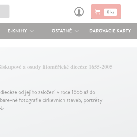
0 ks
E-KNIHY
OSTATNÉ
DAROVACIE KARTY
iskupové a osudy litoměřické diecéze 1655-2005
diecéze od jejího založení v roce 1655 až do
 barevné fotografie církevních staveb, portréty
↓