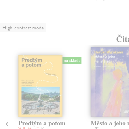
High-contrast mode
Čit
na sklade
Predtým a potom
Město a jeho n