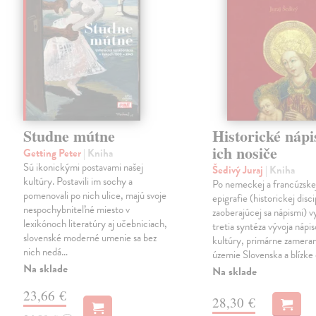
Studne mútne
Historické nápi
ich nosiče
Getting Peter
| Kniha
Sú ikonickými postavami našej
Šedivý Juraj
| Kniha
kultúry. Postavili im sochy a
Po nemeckej a francúzske
pomenovali po nich ulice, majú svoje
epigrafie (historickej disci
nespochybniteľné miesto v
zaoberajúcej sa nápismi) 
lexikónoch literatúry aj učebniciach,
tretia syntéza vývoja nápis
slovenské moderné umenie sa bez
kultúry, primárne zamera
nich nedá…
územie Slovenska a blízke 
Na sklade
Na sklade
23,66 €
28,30 €