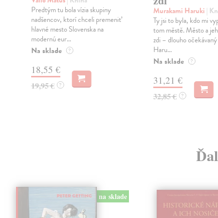
zdi
Vallo Matúš
| Kniha
Predtým tu bola vízia skupiny
Murakami Haruki
| Kn
nadšencov, ktorí chceli premeniť
Ty jsi to byla, kdo mi vy
hlavné mesto Slovenska na
tom městě. Město a jeh
modernú eur...
zdi – dlouho očekávan
Haru...
Na sklade
?
Na sklade
?
18,55 €
31,21 €
19,95 €
?
32,85 €
?
Ďal
na sklade