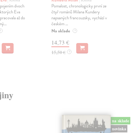
pr
 Eva
| Kniha
Kundera Milan
| Kniha
sm
 spojením dvoch
Pomalost, chronologicky první ze
 ktorých Eva
čtyř románů Milana Kundery
Mik
pracovala až do
napsaných francouzsky, vychází v
Mon
ný...
českém ...
publ
Na sklade
kľú
?
?
hist
14,73 €
Na 
15,50 €
?
23
24,
jiny
na sklade
novinka