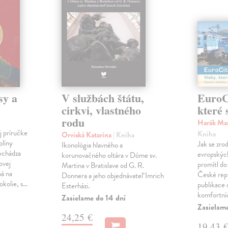
sy a
V službách štátu,
EuroCi
cirkvi, vlastného
které 
rodu
Harák Mar
j príručke
Kniha
Orviská Katarína
| Kniha
plíny
Jak se zrod
Ikonológia hlavného a
vychádza
evropských 
korunovačného oltára v Dóme sv.
ovej
promítl do
Martina v Bratislave od G. R.
ná na
České repu
Donnera a jeho objednávateľ Imrich
okolie, s…
publikace o
Esterházi.
komfortní
Zasielame do 14 dní
Zasielam
24,25 €
19,43 