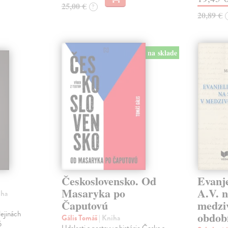
25,00 €
?
20,89 €
na sklade
Československo. Od
Evanje
Masaryka po
A.V. n
iha
Čaputovú
medzi
ejinách
obdob
Gális Tomáš
| Kniha
6
Udalosti a postavy z histórie Česka a