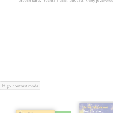
Štěpán kard. Trochta a další. Součástí knihy je závěreč
High-contrast mode