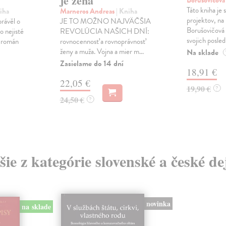
je žena
Borušovičová
Táto kniha je
iha
Marneros Andreas
| Kniha
projektov, na
právěl o
JE TO MOŽNO NAJVÄČŠIA
Borušovičová 
o nejisté
REVOLÚCIA NAŠICH DNÍ:
svojich posled
ý román
rovnocennosť a rovnoprávnosť
ženy a muža. Vojna a mier m...
Na sklade
Zasielame do 14 dní
18,91 €
22,05 €
19,90 €
?
24,50 €
?
šie z kategórie slovenské a české de
novinka
na sklade