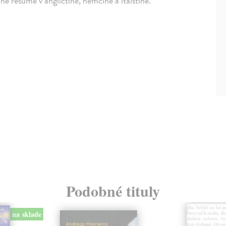
né resumé v angličtině, němčině a italštině.
Podobné tituly
na sklade