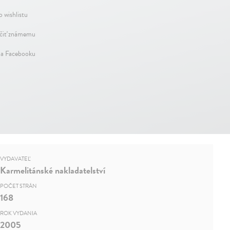
o wishlistu
iť známemu
na Facebooku
VYDAVATEĽ
Karmelitánské nakladatelství
POČET STRÁN
168
ROK VYDANIA
2005