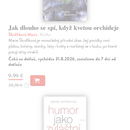
Jak dlouho se spí, když kvetou orchideje
Škrdlíková Marie
| Kniha
Marie Škrdlíková je mimořádný přírodní úkaz. Její povídky voní
půdou, kořeny, stonky, listy i květy a rozrůstají se v louku, po které
putují stíny mraků.
Čaká sa dotlač, vychádza 31.8.2026, zasielame do 7 dní od
dotlače
9,99 €
10,30 €
?