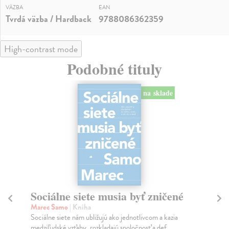
VÄZBA
EAN
Tvrdá väzba / Hardback
9788086362359
High-contrast mode
Podobné tituly
na sklade
Sociálne siete musia byť zničené
S
K
Marec Samo
| Kniha
Sociálne siete nám ubližujú ako jednotlivcom a kazia
Mik
medziľudské vzťahy, rozkladajú spoločnosť a def...
Mon