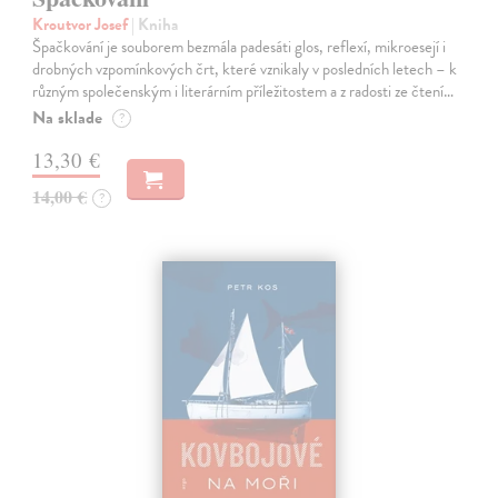
Kroutvor Josef
| Kniha
Špačkování je souborem bezmála padesáti glos, reflexí, mikroesejí i
drobných vzpomínkových črt, které vznikaly v posledních letech – k
různým společenským i literárním příležitostem a z radosti ze čtení…
Na sklade
?
13,30 €
14,00 €
?