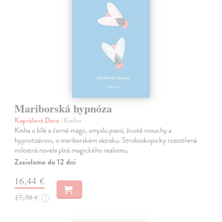
Mariborská hypnóza
Kaprálová Dora
| Kniha
Kniha o bílé a černé magii, smyslu psaní, životě mouchy a
hypnotizérovi, o mariborském zázraku. Stroboskopicky rozostřená
milostná novela plná magického realismu.
Zasielame do 12 dní
16,44 €
17,30 €
?