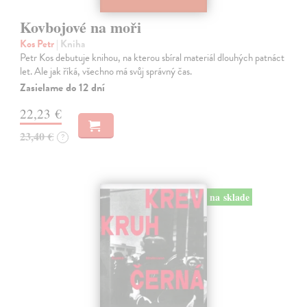
Kovbojové na moři
Kos Petr
| Kniha
Petr Kos debutuje knihou, na kterou sbíral materiál dlouhých patnáct
let. Ale jak říká, všechno má svůj správný čas.
Zasielame do 12 dní
22,23 €
23,40 €
?
na sklade