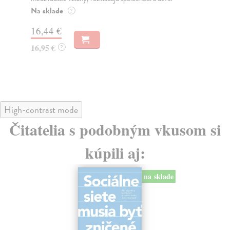
o k
Na sklade
?
Na
16,44 €
23
16,95 €
?
24
High-contrast mode
Čitatelia s podobným vkusom si
kúpili aj:
na sklade