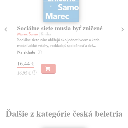
Sociálne siete musia byť zničené
S
K
Marec Samo
| Kniha
Sociálne siete nám ubližujú ako jednotlivcom a kazia
Mik
medziľudské vzťahy, rozkladajú spoločnosť a def...
Mon
o k
Na sklade
?
Na
16,44 €
23
16,95 €
?
24
Ďalšie z kategórie česká beletria