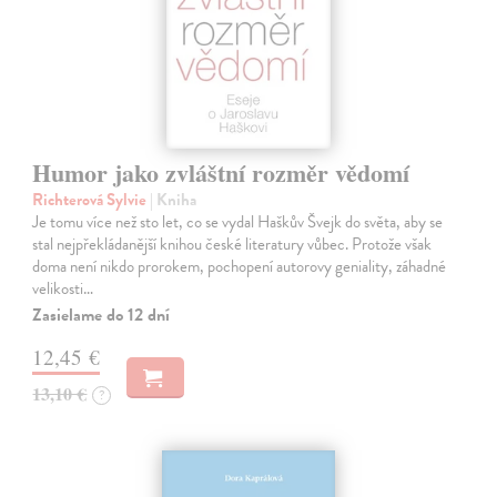
Humor jako zvláštní rozměr vědomí
Richterová Sylvie
| Kniha
Je tomu více než sto let, co se vydal Haškův Švejk do světa, aby se
stal nejpřekládanější knihou české literatury vůbec. Protože však
doma není nikdo prorokem, pochopení autorovy geniality, záhadné
velikosti…
Zasielame do 12 dní
12,45 €
13,10 €
?