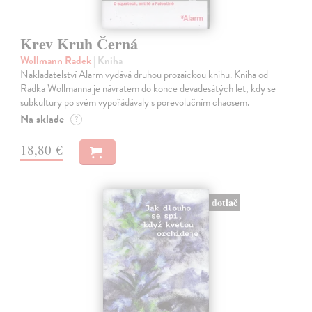
Krev Kruh Černá
Wollmann Radek
| Kniha
Nakladatelství Alarm vydává druhou prozaickou knihu. Kniha od
Radka Wollmanna je návratem do konce devadesátých let, kdy se
subkultury po svém vypořádávaly s porevolučním chaosem.
Na sklade
?
18,80 €
dotlač