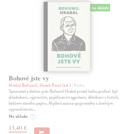
na sklade
Bohové jste vy
Hrabal Bohumil, Hošek Pavel (ed.)
| Kniha
Spisovatel a doktor práv Bohumil Hrabal prošel řadou profesí: byl
skladníkem, výpravčím, pojišťovacím agentem, dělníkem v hutích,
baličem starého papíru. Myšlení autora spojovaného s živelným
vypravěčstvím…
Na sklade
?
13,40 €