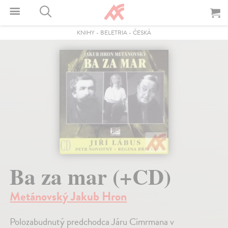
KNIHY
-
BELETRIA
-
ČESKÁ
Ba za mar (+CD)
Metánovský Jakub Hron
Polozabudnutý predchodca Járu Cimrmana v