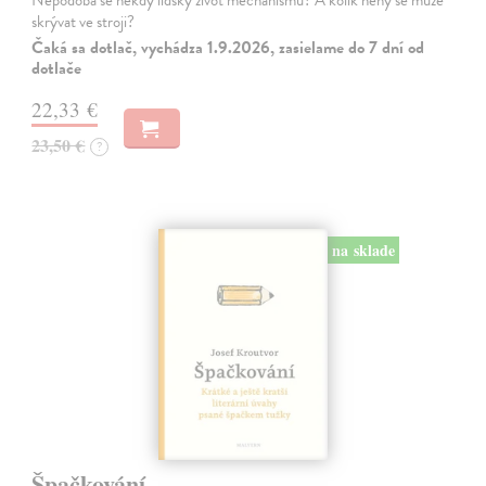
Nepodobá se někdy lidský život mechanismu? A kolik něhy se může
skrývat ve stroji?
Čaká sa dotlač, vychádza 1.9.2026, zasielame do 7 dní od
dotlače
22,33 €
23,50 €
?
na sklade
Špačkování