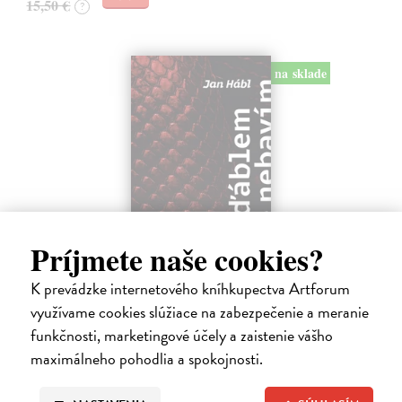
15,50 €
?
na sklade
Príjmete naše cookies?
S ďáblem se nebavím. Ale on se baví se
K prevádzke internetového kníhkupectva Artforum
mnou
využívame cookies slúžiace na zabezpečenie a meranie
Hábl Jan
| Kniha
funkčnosti, marketingové účely a zaistenie vášho
Kniha Jana Hábla je volně inspirovaná slavným dílem Rady zkušeného
maximálneho pohodlia a spokojnosti.
ďábla C. S. Lewise, které autor s úctou připomíná, ale zároveň
přizpůsobuje realitě dneška. V duchu původního formátu starý
pokušitel…