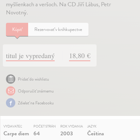
myšlienkach a veršoch. Na CD Jiří Lábus, Petr
Novotný.
Kúpiť
Rezervovať v kníhkupectve
titul je vypredaný
18,80 €
Pridať do wishlistu
Odporučiť známemu
Zdielať na Facebooku
VYDAVATEĽ
POČET STRÁN
ROK VYDANIA
JAZYK
Carpe diem
64
2003
Čeština