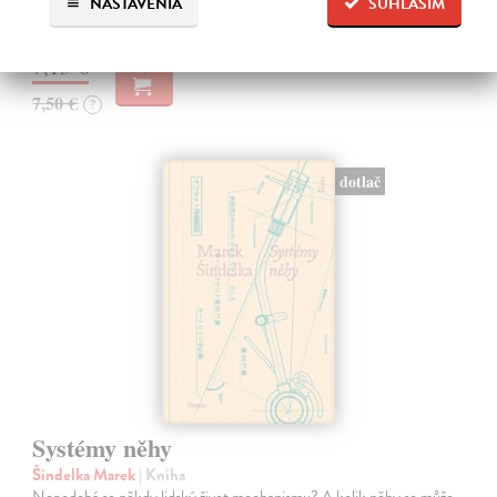
NASTAVENIA
SÚHLASÍM
Na sklade
?
7,13 €
7,50 €
?
dotlač
Systémy něhy
Šindelka Marek
| Kniha