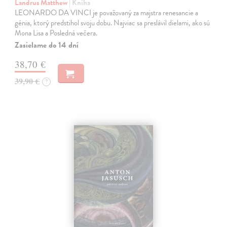
Landrus Matthew
| Kniha
LEONARDO DA VINCI je považovaný za majstra renesancie a
génia, ktorý predstihol svoju dobu. Najviac sa preslávil dielami, ako sú
Mona Lisa a Posledná večera.
Zasielame do 14 dní
38,70 €
39,90 €
?