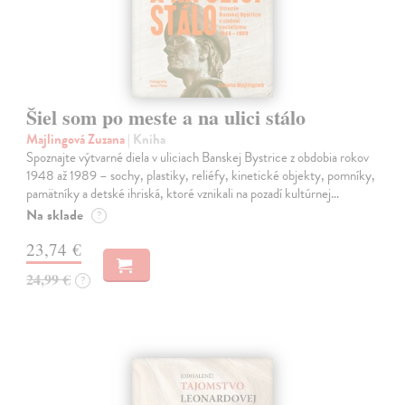
Šiel som po meste a na ulici stálo
Majlingová Zuzana
| Kniha
Spoznajte výtvarné diela v uliciach Banskej Bystrice z obdobia rokov
1948 až 1989 – sochy, plastiky, reliéfy, kinetické objekty, pomníky,
pamätníky a detské ihriská, ktoré vznikali na pozadí kultúrnej…
Na sklade
?
23,74 €
24,99 €
?