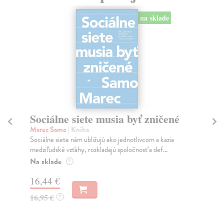
na sklade
Sociálne siete musia byť zničené
S
K
Marec Samo
| Kniha
Sociálne siete nám ubližujú ako jednotlivcom a kazia
Mik
medziľudské vzťahy, rozkladajú spoločnosť a def...
Mon
o k
Na sklade
?
Na
16,44 €
23
16,95 €
?
24