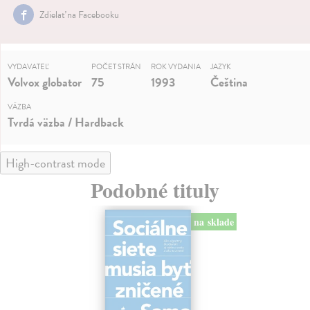
Zdielať na Facebooku
VYDAVATEĽ
POČET STRÁN
ROK VYDANIA
JAZYK
Volvox globator
75
1993
Čeština
VÄZBA
Tvrdá väzba / Hardback
High-contrast mode
Podobné tituly
na sklade