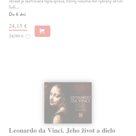
obraze je zašifrovaná tajná správa, ktorej rozumie len vybraný okruh
ľudí.…
Do 6 dní
24,15 €
24,90 €
?
Leonardo da Vinci. Jeho život a dielo