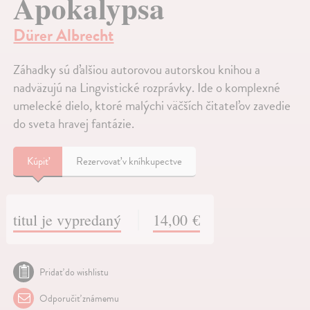
Apokalypsa
Dürer Albrecht
Záhadky sú ďalšiou autorovou autorskou knihou a
nadväzujú na Lingvistické rozprávky. Ide o komplexné
umelecké dielo, ktoré malýchi väčších čitateľov zavedie
do sveta hravej fantázie.
Kúpiť
Rezervovať v kníhkupectve
titul je vypredaný
14,00 €
Pridať do wishlistu
Odporučiť známemu