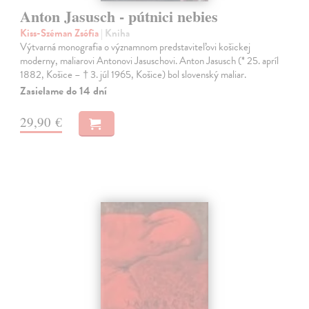
Anton Jasusch - pútnici nebies
Kiss-Széman Zsófia
| Kniha
Výtvarná monografia o významnom predstaviteľovi košickej
moderny, maliarovi Antonovi Jasuschovi. Anton Jasusch (* 25. apríl
1882, Košice – † 3. júl 1965, Košice) bol slovenský maliar.
Zasielame do 14 dní
29,90 €