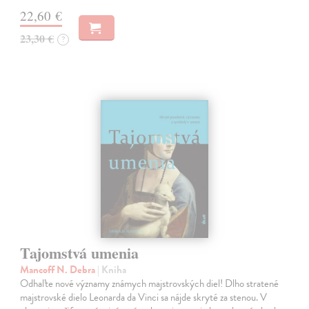
22,60 €
23,30 €
?
Tajomstvá umenia
Mancoff N. Debra
| Kniha
Odhaľte nové významy známych majstrovských diel! Dlho stratené
majstrovské dielo Leonarda da Vinci sa nájde skryté za stenou. V