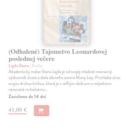
(Odhalené) Tajomstvo Leonardovej
poslednej večere
Lajda Stano
| Kniha
Akademický maliar Stano Lajda je od svojej mladosti neúnavný
výskumník života a diela slávneho autora Mony Lisy. Prichádza už so
svojou druhou knihou, ktorá je s veľkým obdivom a rešpektom
venovaná vrcholnému…
Zasielame do 14 dní
41,00 €