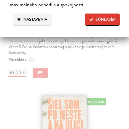
maximálneho pohodlia a spokojnosti.
Andrej Dúbravský. Protest of a Dead
NASTAVENIA
SÚHLASÍM
Bee (slovenské vydanie)
Tamásová Alexandra
| Kniha
Kniha Andreja Dúbravského Protest of a Dead Bee je súčasťou
rovnomenného projektu a výstavy, ktorá bola prezentovaná v galérii
White&Weiss. Súčasťou obrazovej publikácie je kurátorský text A.
Tamásovej…
Na sklade
?
30,00 €
na sklade