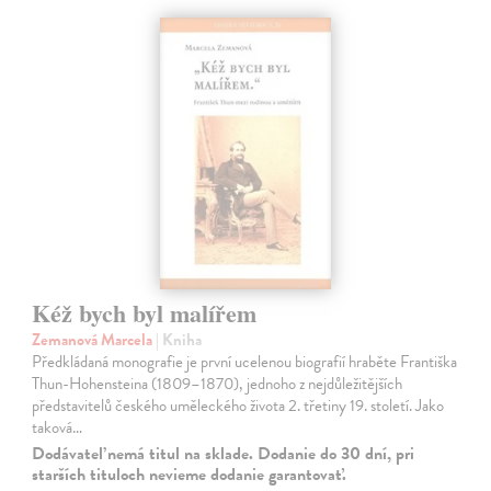
Kéž bych byl malířem
Zemanová Marcela
| Kniha
Předkládaná monografie je první ucelenou biografií hraběte Františka
Thun-Hohensteina (1809–1870), jednoho z nejdůležitějších
představitelů českého uměleckého života 2. třetiny 19. století. Jako
taková…
Dodávateľ nemá titul na sklade. Dodanie do 30 dní, pri
starších tituloch nevieme dodanie garantovať.