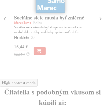
Sociálne siete musia byť zničené
S
K
Marec Samo
| Kniha
Sociálne siete nám ubližujú ako jednotlivcom a kazia
Mik
medziľudské vzťahy, rozkladajú spoločnosť a def...
Mon
o k
Na sklade
?
Na
16,44 €
23
16,95 €
?
24
High-contrast mode
Čitatelia s podobným vkusom si
kúpili aj: