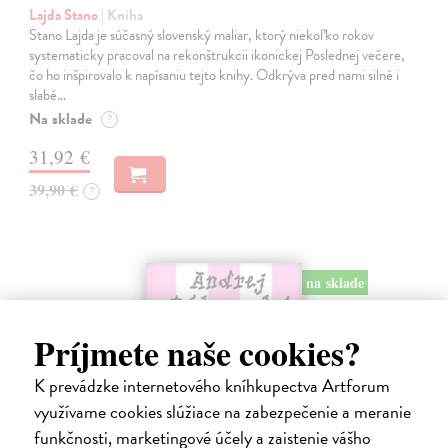
Lajda Stano
| Kniha
Stano Lajda je súčasný slovenský maliar, ktorý niekoľko rokov
systematicky pracoval na rekonštrukcii ikonickej Poslednej večere,
čo ho inšpirovalo k napísaniu tejto knihy. Odkrýva pred nami silné i
slabé…
Na sklade
?
31,92 €
39,90 €
?
na sklade
Príjmete naše cookies?
K prevádzke internetového kníhkupectva Artforum
využívame cookies slúžiace na zabezpečenie a meranie
funkčnosti, marketingové účely a zaistenie vášho