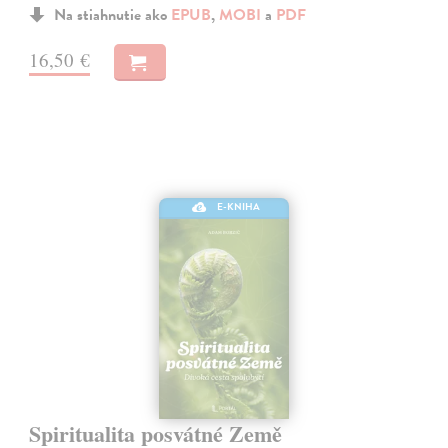
Na stiahnutie ako
EPUB
,
MOBI
a
PDF
16,50 €
E-KNIHA
Spiritualita posvátné Země