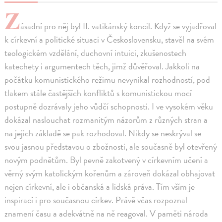
Z
ásadní pro něj byl II. vatikánský koncil. Když se vyjadřoval
k církevní a politické situaci v Československu, stavěl na svém
teologickém vzdělání, duchovní intuici, zkušenostech
katechety i argumentech těch, jimž důvěřoval. Jakkoli na
počátku komunistického režimu nevynikal rozhodností, pod
tlakem stále častějších konfliktů s komunistickou mocí
postupně dozrávaly jeho vůdčí schopnosti. I ve vysokém věku
dokázal naslouchat rozmanitým názorům z různých stran a
na jejich základě se pak rozhodoval. Nikdy se neskrýval se
svou jasnou představou o zbožnosti, ale současně byl otevřený
novým podnětům. Byl pevně zakotvený v církevním učení a
věrný svým katolickým kořenům a zároveň dokázal obhajovat
nejen církevní, ale i občanská a lidská práva. Tím vším je
inspirací i pro současnou církev. Právě včas rozpoznal
znamení času a adekvátně na ně reagoval. V paměti národa