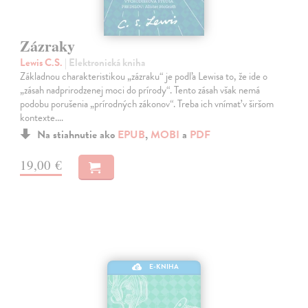
Zázraky
Lewis C.S.
| Elektronická kniha
Základnou charakteristikou „zázraku“ je podľa Lewisa to, že ide o
„zásah nadprirodzenej moci do prírody“. Tento zásah však nemá
podobu porušenia „prírodných zákonov“. Treba ich vnímať v širšom
kontexte.…
Na stiahnutie ako
EPUB
,
MOBI
a
PDF
19,00 €
E-KNIHA