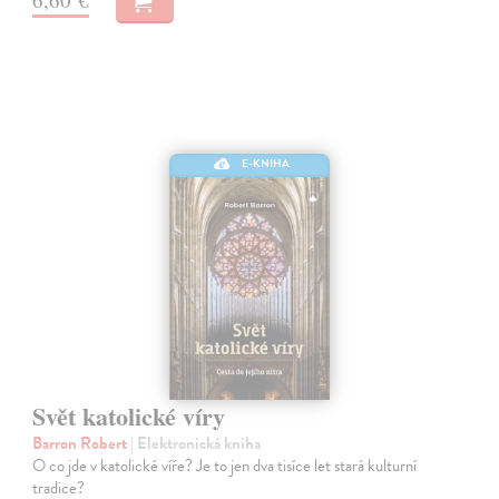
E-KNIHA
Svět katolické víry
Barron Robert
| Elektronická kniha
O co jde v katolické víře? Je to jen dva tisíce let stará kulturní
tradice?