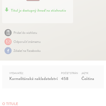
Titul je dostupný ihneď na stiahnutie
Pridať do wishlistu
Odporučiť známemu
Zdielať na Facebooku
VYDAVATEĽ
POČET STRÁN
JAZYK
Karmelitánské nakladatelství
458
Čeština
O TITULE