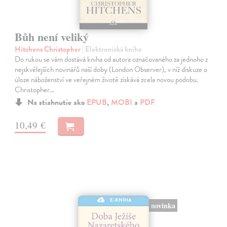
Bůh není veliký
Hitchens Christopher
| Elektronická kniha
Do rukou se vám dostává kniha od autora označovaného za jednoho z
nejskvělejších novinářů naší doby (London Observer), v níž diskuze o
úloze náboženství ve veřejném životě získává zcela novou podobu.
Christopher…
Na stiahnutie ako
EPUB
,
MOBI
a
PDF
10,49 €
E-KNIHA
novinka