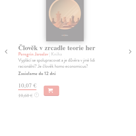
Člověk v zrcadle teorie her
Peregrin Jaroslav
| Kniha
Č
Vyplácí se spolupracovat a je důvěra v jiné lidi
Gal
racionální? Je člověk homo economicus?
Gal
Zasielame do 12 dní
pře
10,07 €
10,60 €
?
18