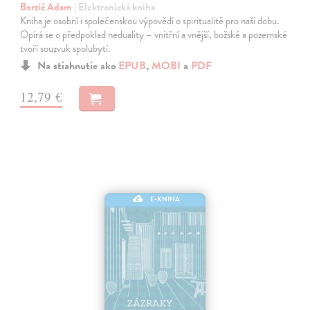
Borzič Adam
| Elektronická kniha
Kniha je osobní i společenskou výpovědí o spiritualitě pro naši dobu.
Opírá se o předpoklad neduality – vnitřní a vnější, božské a pozemské
tvoří souzvuk spolubytí.
Na stiahnutie ako
EPUB
,
MOBI
a
PDF
12,79 €
E-KNIHA