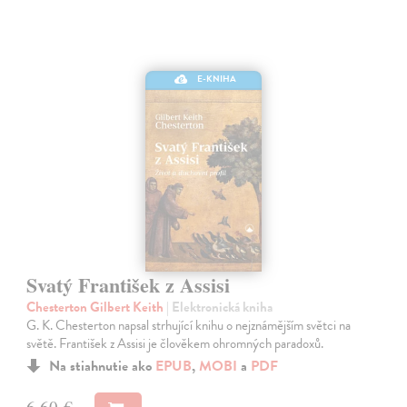
E-KNIHA
Svatý František z Assisi
Chesterton Gilbert Keith
| Elektronická kniha
G. K. Chesterton napsal strhující knihu o nejznámějším světci na
světě. František z Assisi je člověkem ohromných paradoxů.
Na stiahnutie ako
EPUB
,
MOBI
a
PDF
6,60 €