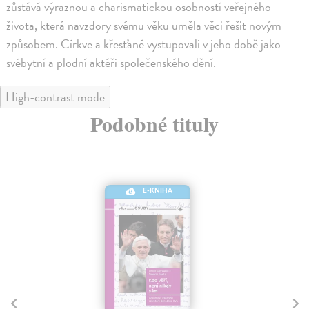
zůstává výraznou a charismatickou osobností veřejného
života, která navzdory svému věku uměla věci řešit novým
způsobem. Církve a křesťané vystupovali v jeho době jako
svébytní a plodní aktéři společenského dění.
High-contrast mode
Podobné tituly
E-KNIHA