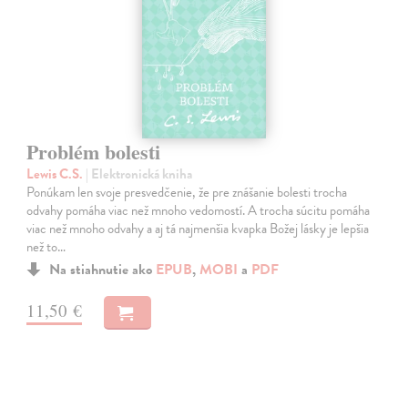
Problém bolesti
Lewis C.S.
| Elektronická kniha
Ponúkam len svoje presvedčenie, že pre znášanie bolesti trocha
odvahy pomáha viac než mnoho vedomostí. A trocha súcitu pomáha
viac než mnoho odvahy a aj tá najmenšia kvapka Božej lásky je lepšia
než to…
Na stiahnutie ako
EPUB
,
MOBI
a
PDF
11,50 €