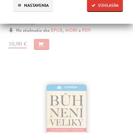
Mnohí ľudia takmer zabudli, čo vzkriesenie naozaj znamená a zamenili
NASTAVENIA
SÚHLASÍM
túto konečnú a pevnú nádej za vágne a hmlisté predstavy o
„posmrtnom“ živote. Ty?m sa však z nášho života stráca nielen
konečná nádej…
Na stiahnutie ako
EPUB
,
MOBI
a
PDF
10,90 €
E-KNIHA