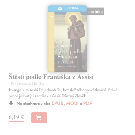
E-KNIHA
novinka
Štěstí podle Františka z Assisi
| Elektronická kniha
Evangelium se dá žít jednoduše, bez složitého vysvětlování. Právě
proto je svatý František z Assisi šťastný člověk.
Na stiahnutie ako
EPUB
,
MOBI
a
PDF
6,19 €