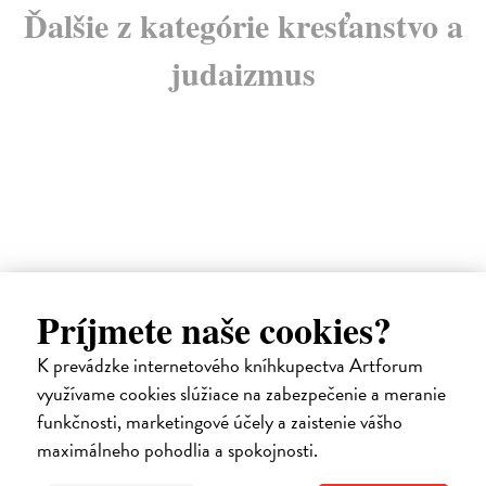
Ďalšie z kategórie kresťanstvo a
judaizmus
Príjmete naše cookies?
K prevádzke internetového kníhkupectva Artforum
využívame cookies slúžiace na zabezpečenie a meranie
funkčnosti, marketingové účely a zaistenie vášho
E-KNIHA
maximálneho pohodlia a spokojnosti.
Prekvapení nádejou
Wright N.T.
| Elektronická kniha