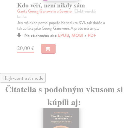
Kdo věří, není nikdy sám
Sv
Gaeta Georg Gänswein a Saverio
| Elektronická
Ba
kniha
O c
Jen málokdo poznal papeže Benedikta XVI. tak dobře a
kul
tak zblízka jako Georg Gänswein. A proto má smy...
Na stiahnutie ako
EPUB
,
MOBI
a
PDF
16
20,00 €
High-contrast mode
Čitatelia s podobným vkusom si
kúpili aj: