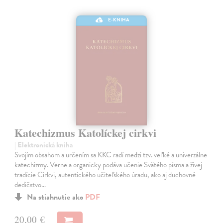
E-KNIHA
Katechizmus Katolíckej cirkvi
| Elektronická kniha
Svojím obsahom a určením sa KKC radí medzi tzv. veľké a univerzálne
katechizmy. Verne a organicky podáva učenie Svätého písma a živej
tradície Cirkvi, autentického učiteľského úradu, ako aj duchovné
dedičstvo…
Na stiahnutie ako
PDF
20,00 €