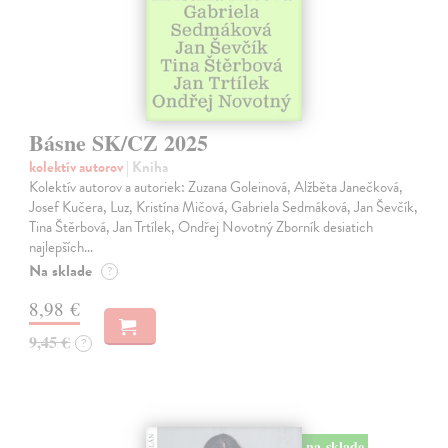
Básne SK/CZ 2025
kolektív autorov
| Kniha
Kolektív autorov a autoriek: Zuzana Goleinová, Alžběta Janečková,
Josef Kučera, Luz, Kristína Mičová, Gabriela Sedmáková, Jan Ševčík,
Tina Štěrbová, Jan Trtílek, Ondřej Novotný Zborník desiatich
najlepších…
Na sklade
?
8,98 €
9,45 €
?
na sklade