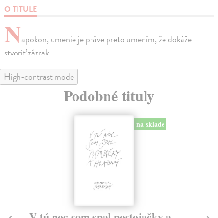
O TITULE
N
apokon, umenie je práve preto umením, že dokáže
stvoriť zázrak.
High-contrast mode
Podobné tituly
na sklade
V tú noc som spal postojačky a
Z