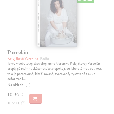
Porcelán
Kolejáková Veronika
| Kniha
Texty v debutovej básnickej knihe Veroniky Kolejákovej Porcelán
prepájajú intímnu skúsenosť so znepokojivou laboratórnou optikou:
telo je pozorované, klasifikované, tvarované, vystavené tlaku a
deformácii,…
Na sklade
?
10,36 €
10,90 €
?