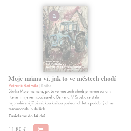
Moje máma ví, jak to ve městech chodí
Petrovič Radmila
| Kniha
Sbírka Moje máma ví, jak to ve městech chodí je mimořádným
literárním jevem současného Balkánu. V Srbsku se stala
nejprodávanější básnickou knihou posledních let a podobný ohlas
zaznamenala i v dalších…
Zasielame do 14 dní
11,80 €