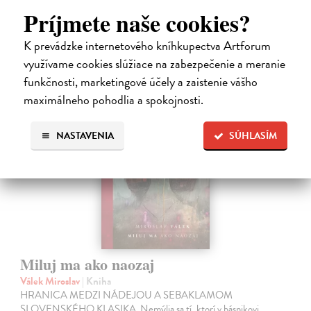
Príjmete naše cookies?
14,85 €
K prevádzke internetového kníhkupectva Artforum
16,50 €
?
využívame cookies slúžiace na zabezpečenie a meranie
funkčnosti, marketingové účely a zaistenie vášho
maximálneho pohodlia a spokojnosti.
na sklade
NASTAVENIA
SÚHLASÍM
Miluj ma ako naozaj
Válek Miroslav
| Kniha
HRANICA MEDZI NÁDEJOU A SEBAKLAMOM
SLOVENSKÉHO KLASIKA. Nemýlia sa tí, ktorí v básnikovi