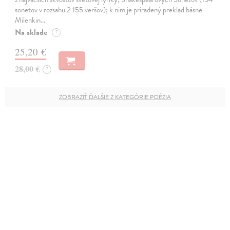
sonetov v rozsahu 2 155 veršov); k nim je priradený preklad básne
Milenkin…
Na sklade
?
25,20 €
28,00 €
?
ZOBRAZIŤ ĎALŠIE Z KATEGÓRIE POÉZIA