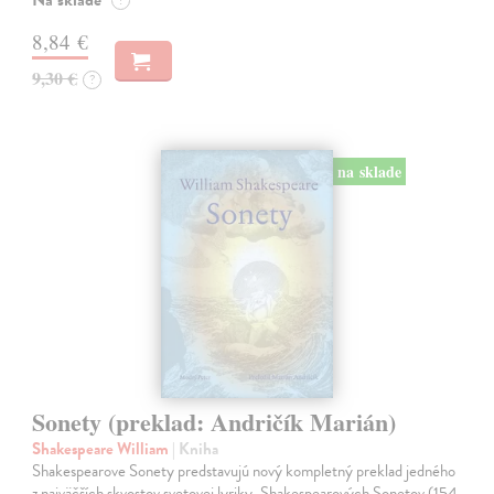
Na sklade
?
8,84 €
9,30 €
?
na sklade
Sonety (preklad: Andričík Marián)
Shakespeare William
| Kniha
Shakespearove Sonety predstavujú nový kompletný preklad jedného
z najväčších skvostov svetovej lyriky, Shakespearových Sonetov (154