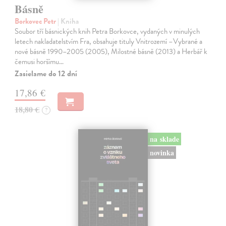
Básně
Borkovec Petr
| Kniha
Soubor tří básnických knih Petra Borkovce, vydaných v minulých
letech nakladatelstvím Fra, obsahuje tituly Vnitrozemí –Vybrané a
nové básně 1990–2005 (2005), Milostné básně (2013) a Herbář k
čemusi horšímu…
Zasielame do 12 dní
17,86 €
18,80 €
?
na sklade
novinka