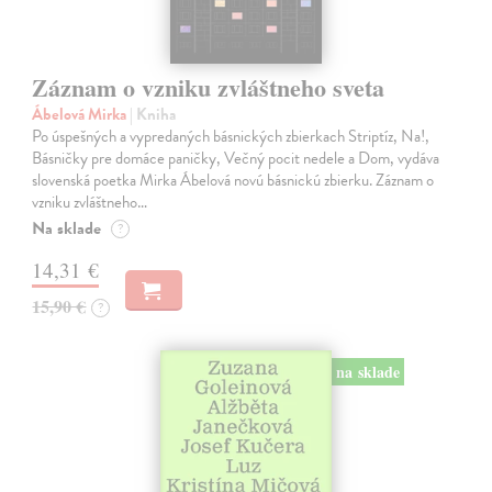
Záznam o vzniku zvláštneho sveta
Ábelová Mirka
| Kniha
Po úspešných a vypredaných básnických zbierkach Striptíz, Na!,
Básničky pre domáce paničky, Večný pocit nedele a Dom, vydáva
slovenská poetka Mirka Ábelová novú básnickú zbierku. Záznam o
vzniku zvláštneho…
Na sklade
?
14,31 €
15,90 €
?
na sklade