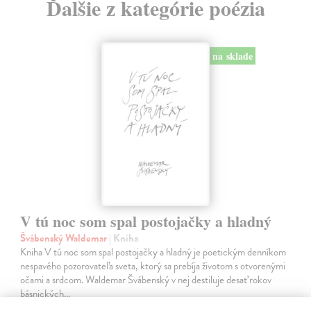
Ďalšie z kategórie poézia
na sklade
V tú noc som spal postojačky a hladný
Švábenský Waldemar
| Kniha
Kniha V tú noc som spal postojačky a hladný je poetickým denníkom
nespavého pozorovateľa sveta, ktorý sa prebíja životom s otvorenými
očami a srdcom. Waldemar Švábenský v nej destiluje desať rokov
básnických…
Na sklade
?