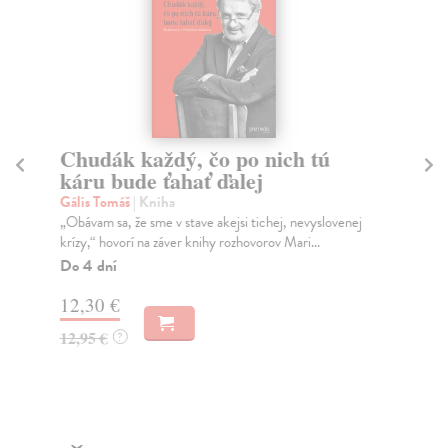
Chudák každý, čo po nich tú
Be
káru bude ťahať ďalej
Rá
Kni
Gális Tomáš
| Kniha
Hľa
„Obávam sa, že sme v stave akejsi tichej, nevyslovenej
krízy,“ hovorí na záver knihy rozhovorov Mari...
Na
Do 4 dní
16
12,30 €
17
12,95 €
?