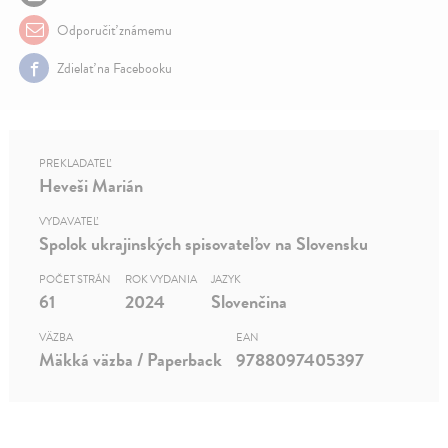
Odporučiť známemu
Zdielať na Facebooku
PREKLADATEĽ
Heveši Marián
VYDAVATEĽ
Spolok ukrajinských spisovateľov na Slovensku
POČET STRÁN
ROK VYDANIA
JAZYK
61
2024
Slovenčina
VÄZBA
EAN
Mäkká väzba / Paperback
9788097405397