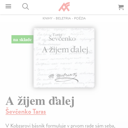
KNIHY
-
BELETRIA
-
POÉZIA
na sklade
A žijem ďalej
Ševčenko Taras
V Kobzarovi básnik formuluje v prvom rade sám seba,