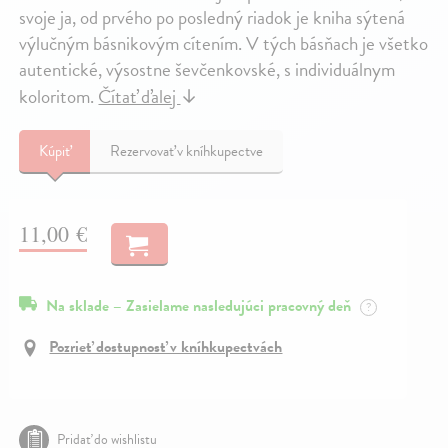
svoje ja, od prvého po posledný riadok je kniha sýtená
výlučným básnikovým cítením. V tých básňach je všetko
autentické, výsostne ševčenkovské, s individuálnym
koloritom.
Čítať ďalej
↓
Kúpiť
Rezervovať v kníhkupectve
11,00 €
Na sklade – Zasielame nasledujúci pracovný deň
?
Pozrieť dostupnosť v kníhkupectvách
Pridať do wishlistu