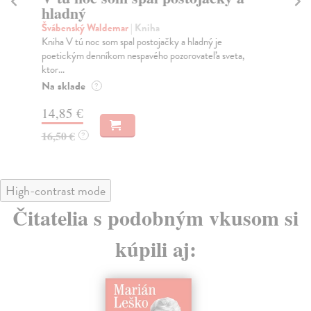
hladný
sv
Švábenský Waldemar
| Kniha
Áb
Kniha V tú noc som spal postojačky a hladný je
Po 
poetickým denníkom nespavého pozorovateľa sveta,
Str
ktor...
po..
Na sklade
Na
?
14,85 €
14
16,50 €
15
?
High-contrast mode
Čitatelia s podobným vkusom si
kúpili aj: