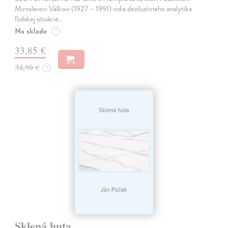
Miroslavovi Válkovi (1927 – 1991) vidia deziluzívneho analytika
ľudskej situácie.
Na sklade
?
33,85 €
34,90 €
?
Sklená huta