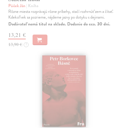
Púček Ján
| Kniha
Rôzne miesta rozprávajú rôzne príbehy, stačí rozhrnúť zem a čítať.
Kdekoľvek sa pozrieme, nájdeme jazvy po dotyku s dejinami.
Dodávateľ nemá titul na sklade. Dodanie do cca. 30 dní.
13,21 €
13,90 €
?