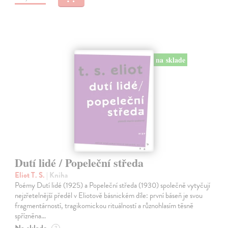
na sklade
Dutí lidé / Popeleční středa
Eliot T. S.
| Kniha
Poémy Dutí lidé (1925) a Popeleční středa (1930) společně vytyčují
nejzřetelnější předěl v Eliotově básnickém díle: první báseň je svou
fragmentárností, tragikomickou rituálností a různohlasím těsně
spřízněna…