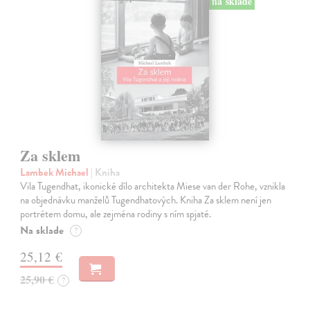
na sklade
Za sklem
Lambek Michael
| Kniha
Vila Tugendhat, ikonické dílo architekta Miese van der Rohe, vznikla
na objednávku manželů Tugendhatových. Kniha Za sklem není jen
portrétem domu, ale zejména rodiny s ním spjaté.
Na sklade
?
25,12 €
25,90 €
?