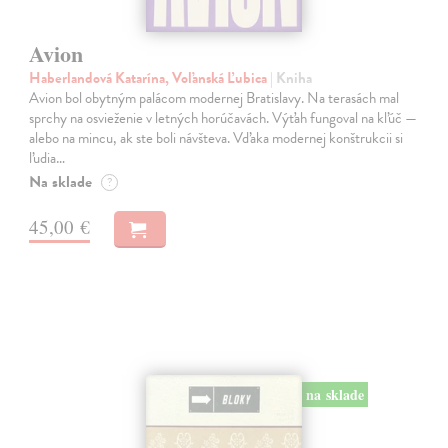
Avion
Haberlandová Katarína, Voľanská Ľubica
| Kniha
Avion bol obytným palácom modernej Bratislavy. Na terasách mal
sprchy na osvieženie v letných horúčavách. Výťah fungoval na kľúč —
alebo na mincu, ak ste boli návšteva. Vďaka modernej konštrukcii si
ľudia…
Na sklade
?
45,00 €
na sklade