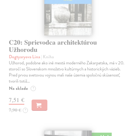
C20: Sprievodca architektúrou
Užhorodu
Degtyaryova Lina
| Kniha
Užhorod, podobne ako iné mestá moderného Zakarpatska, má v 20.
storočí so Slovenskom množstvo kultúrnych a historických väzieb.
Pred prvou svetovou vojnou mali naše územia spoločnú skúsenosť,
tvorili totiž…
Na sklade
?
7,51 €
7,90 €
?