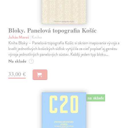
Bloky. Panelová topografia Košíc
Juhás Maroš
| Kniha
Kniha Bloky – Panelová topografia Košíc si okrem mapovania vývoja a
kvalít jednotlivých košických sídlisk vytýčila za cieľ popísať aj genézu
vývoja jednotlivých panelových sústav. Každý jeden typ bloku…
Na sklade
?
33,00 €
na sklade