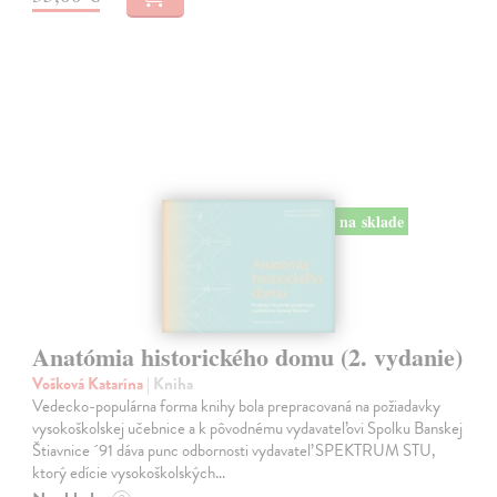
na sklade
Anatómia historického domu (2. vydanie)
Vošková Katarína
| Kniha
Vedecko-populárna forma knihy bola prepracovaná na požiadavky
vysokoškolskej učebnice a k pôvodnému vydavateľovi Spolku Banskej
Štiavnice ´91 dáva punc odbornosti vydavateľ SPEKTRUM STU,
ktorý edície vysokoškolských…