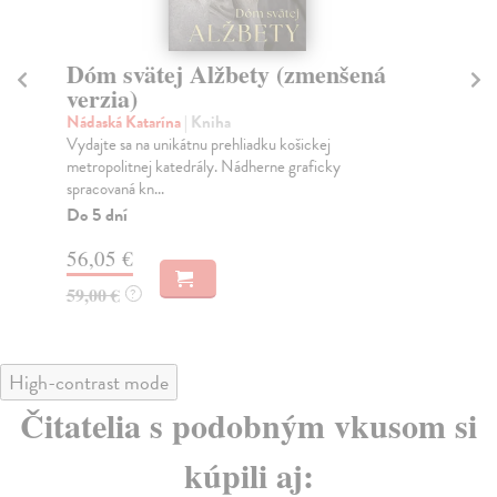
Dóm svätej Alžbety (zmenšená
V
verzia)
m
Nádaská Katarína
| Kniha
Be
Vydajte sa na unikátnu prehliadku košickej
Kni
metropolitnej katedrály. Nádherne graficky
Bra
spracovaná kn...
Na
Do 5 dní
89
56,05 €
99
59,00 €
?
High-contrast mode
Čitatelia s podobným vkusom si
kúpili aj: