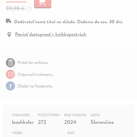
59,90 €
?
Dodávateľ nemá titul na sklade. Dodanie do cca. 30 dní.
Pozrieť dostupnosť v kníhkupectvách
Pridať do wishlistu
Odporučiť známemu
Zdielať na Facebooku
VYDAVATEĽ
POČET STRÁN
ROK VYDANIA
JAZYK
leoshkolar
272
2024
Slovenčina
VÄZBA
EAN