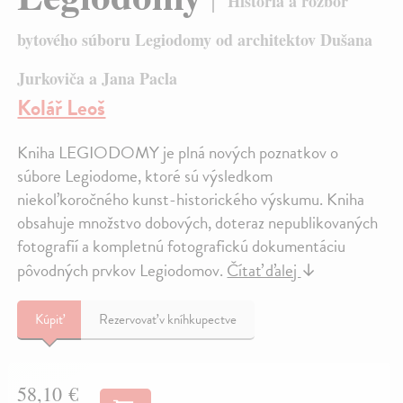
História a rozbor
bytového súboru Legiodomy od architektov Dušana
Jurkoviča a Jana Pacla
Kolář Leoš
Kniha LEGIODOMY je plná nových poznatkov o
súbore Legiodome, ktoré sú výsledkom
niekoľkoročného kunst-historického výskumu. Kniha
obsahuje množstvo dobových, doteraz nepublikovaných
fotografií a kompletnú fotografickú dokumentáciu
pôvodných prvkov Legiodomov.
Čítať ďalej
↓
Kúpiť
Rezervovať v kníhkupectve
58,10 €