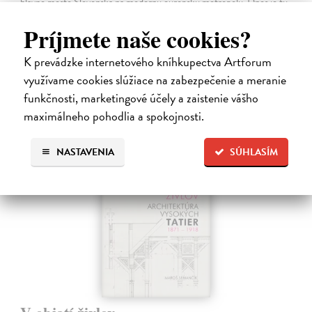
hlavné mesto Slovenska na modernú európsku metropolu. Dnes je tu
Bratislava a jej primátor Matúš Vallo, ktorí ukazujú, že aj zdanlivo
Príjmete naše cookies?
naivné…
Na sklade
?
K prevádzke internetového kníhkupectva Artforum
18,55 €
využívame cookies slúžiace na zabezpečenie a meranie
19,95 €
funkčnosti, marketingové účely a zaistenie vášho
?
maximálneho pohodlia a spokojnosti.
NASTAVENIA
SÚHLASÍM
na sklade