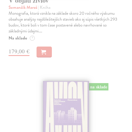
V objatí živlov
Semančík Maroš
| Kniha
Monografia, ktorá vznikla na základe skoro 20 ročného výskumu
obsahuje analýzy najdôležitejších stavieb ako aj súpis všetkých 293
budov, ktoré boli v tom čase postavené alebo navrhované so
základnými údajmi.…
Na sklade
?
179,00 €
na sklade