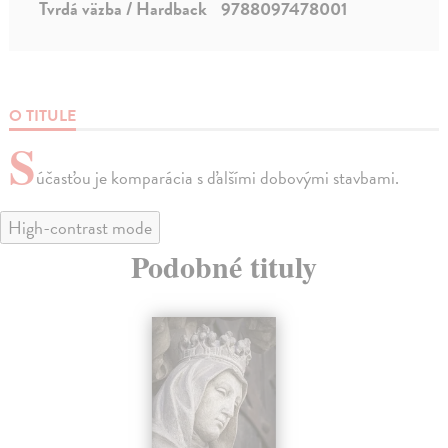
Tvrdá väzba / Hardback
9788097478001
O TITULE
S
účasťou je komparácia s ďalšími dobovými stavbami.
High-contrast mode
Podobné tituly