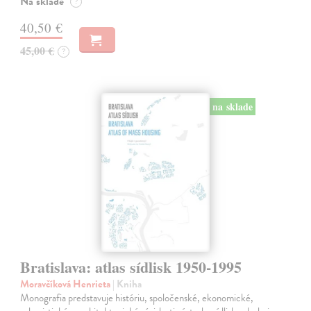
Na sklade
?
40,50 €
45,00 €
?
na sklade
Bratislava: atlas sídlisk 1950-1995
Moravčíková Henrieta
| Kniha
Monografia predstavuje históriu, spoločenské, ekonomické,