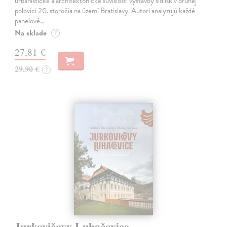
urbanistické a architektonické súvislosti výstavby sídlisk v druhej
polovici 20. storočia na území Bratislavy. Autori analyzujú každé
panelové…
Na sklade
?
27,81 €
29,90 €
?
Jurkovičovy Luhačovice