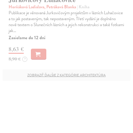
Horňáková Ladislava, Petráková Blanka
| Kniha
Publikace je věnovaná Jurkovičovým projektům v lázních Luhačovice
a to jak postaveným, tak nepostaveným. Třetí vydání je doplněno
nově textem o Slunečních lázních a jejich rekonstrukci a také fotkami
jak…
Zasielame do 12 dní
8,63 €
8,90 €
?
ZOBRAZIŤ ĎALŠIE Z KATEGÓRIE ARCHITEKTÚRA