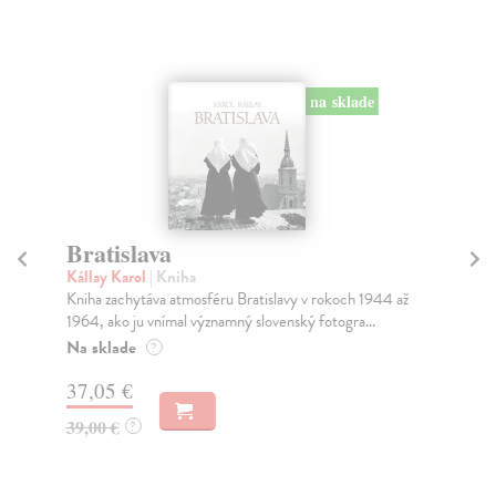
na sklade
Bratislava
K
Kállay Karol
| Kniha
Ja
Kniha zachytáva atmosféru Bratislavy v rokoch 1944 až
Pub
1964, ako ju vnímal významný slovenský fotogra...
je 
Na sklade
Za
?
37,05 €
40
39,00 €
?