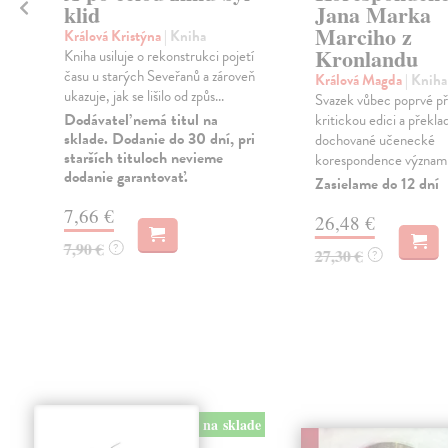
klid
Jana Marka
Marciho z
Králová Kristýna
| Kniha
Kronlandu
Kniha usiluje o rekonstrukci pojetí
času u starých Seveřanů a zároveň
Králová Magda
| Kniha
ukazuje, jak se lišilo od způs...
Svazek vůbec poprvé př
Dodávateľ nemá titul na
kritickou edici a překla
i
sklade. Dodanie do 30 dní, pri
dochované učenecké
starších tituloch nevieme
korespondence významn
dodanie garantovať.
Zasielame do 12 dní
7,66 €
26,48 €
7,90 €
?
27,30 €
?
na sklade