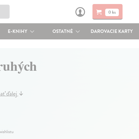
0 ks
E-KNIHY
OSTATNÉ
DAROVACIE KARTY
ruhých
ať ďalej
↓
wishlistu