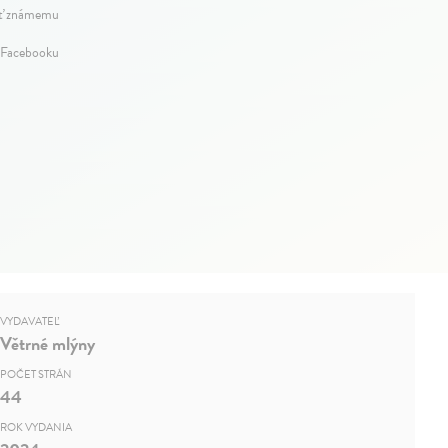
ť známemu
 Facebooku
VYDAVATEĽ
Větrné mlýny
POČET STRÁN
44
ROK VYDANIA