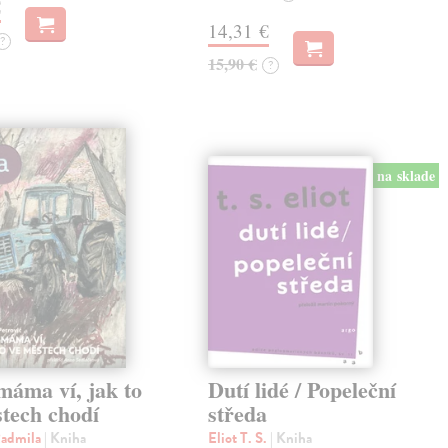
€
14,31 €
?
15,90 €
?
na sklade
máma ví, jak to
Dutí lidé / Popeleční
tech chodí
středa
Radmila
| Kniha
Eliot T. S.
| Kniha