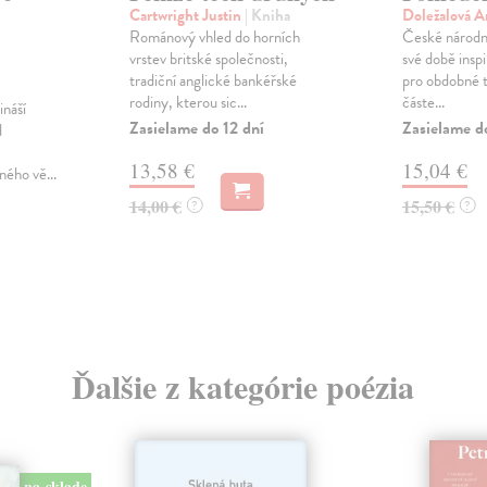
Cartwright Justin
| Kniha
Doležalová 
Románový vhled do horních
České národní 
vrstev britské společnosti,
své době insp
tradiční anglické bankéřské
pro obdobné t
rodiny, kterou sic...
částe...
ináší
Zasielame do 12 dní
Zasielame d
d
13,58 €
15,04 €
ého vě...
14,00 €
15,50 €
?
?
Ďalšie z kategórie poézia
na sklade