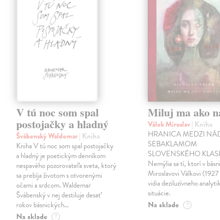
V tú noc som spal
Miluj ma ako n
postojačky a hladný
Válek Miroslav
| Kniha
HRANICA MEDZI NÁ
Švábenský Waldemar
| Kniha
SEBAKLAMOM
Kniha V tú noc som spal postojačky
SLOVENSKÉHO KLASI
a hladný je poetickým denníkom
Nemýlia sa tí, ktorí v básn
nespavého pozorovateľa sveta, ktorý
Miroslavovi Válkovi (1927
sa prebíja životom s otvorenými
vidia deziluzívneho analyti
očami a srdcom. Waldemar
situácie.
Švábenský v nej destiluje desať
Na sklade
rokov básnických…
?
Na sklade
?