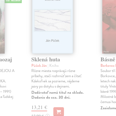
aozaj
Sklená huta
Básně
Púček Ján
| Kniha
Borkovec 
DEJOU A
Rôzne miesta rozprávajú rôzne
Soubor tří
príbehy, stačí rozhrnúť zem a čítať.
Borkovce,
KA.
Kdekoľvek sa pozrieme, nájdeme
letech nak
ikovi
jazvy po dotyku s dejinami.
tituly Vni
 – 1991)
básně 19
Dodávateľ nemá titul na sklade.
ka ľudskej
Milostné 
Dodanie do cca. 30 dní.
čemusi ho
13,21 €
Zasielame
13,90 €