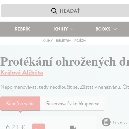
REBRÍK
KNIHY
BOOKS
KNIHY
-
BELETRIA
-
POÉZIA
Protékání ohrožených d
Králová Alžběta
Nepojmenovávat, tedy neodloučit se. Zůstat v nenazvánu.
Čít
Kúpiť
na webe
Rezervovať v kníhkupectve
Pridať do 
6,21 €