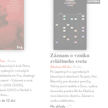
novinka
Záznam o vzniku
zvláštneho sveta
Petr
| Kniha
 básnických knih Petra
Ábelová Mirka
| Kniha
 vydaných v minulých
Po úspešných a vypredaných
ladatelstvím Fra, obsahuje
básnických zbierkach Striptíz, Na!,
trozemí –Vybrané a nové
Básničky pre domáce paničky,
90–2005 (2005),
Večný pocit nedele a Dom, vydáva
básně (2013) a Herbář k
slovenská poetka Mirka Ábelová
ršímu…
novú básnickú zbierku. Záznam o
 do 12 dní
vzniku zvláštneho…
Na sklade
?