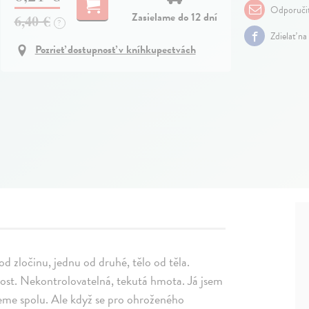
Odporuči
Zasielame do 12 dní
6,40 €
?
Zdielať na
Pozrieť dostupnosť v kníhkupectvách
od zločinu, jednu od druhé, tělo od těla.
esnost. Nekontrolovatelná, tekutá hmota. Já jsem
deme spolu. Ale když se pro ohroženého