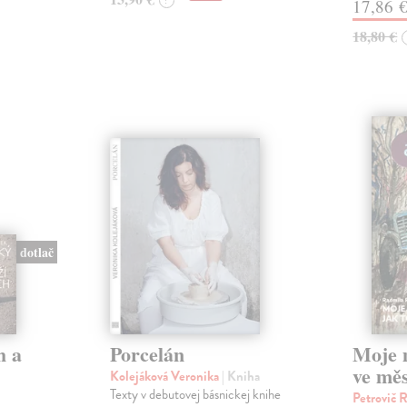
?
17,86 
18,80 €
dotlač
h a
Porcelán
Moje 
ve měs
Kolejáková Veronika
| Kniha
Texty v debutovej básnickej knihe
Petrovič 