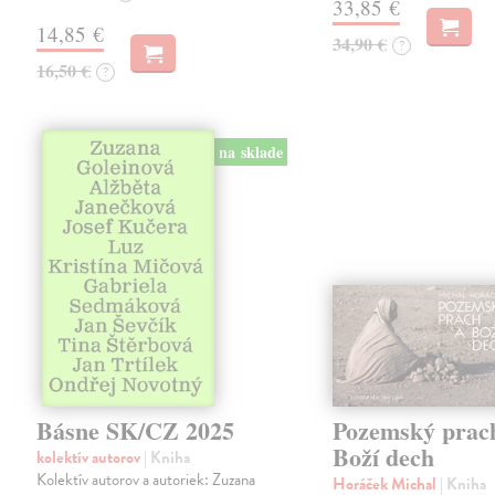
33,85 €
14,85 €
34,90 €
?
16,50 €
?
na sklade
Básne SK/CZ 2025
Pozemský prac
Boží dech
kolektív autorov
| Kniha
Kolektív autorov a autoriek: Zuzana
Horáček Michal
| Kniha