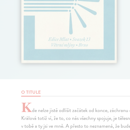
O TITULE
K
de nelze jistě odlišit začátek od konce, záchranu 
Králová totiž ví, že to, co nás všechny spojuje, je těl
v tobě a ty jsi ve mně. A přesto to neznamená, že bu