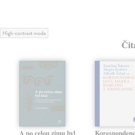
High-contrast mode
Čit
A po celou zimu byl
Koresponden