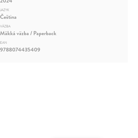
2024
JAZYK
Čeština
VÄZBA
Mäkká väzba / Paperback
EAN
9788074435409