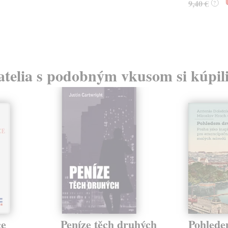
9,40 €
?
atelia s podobným vkusom si kúpili
ce
Peníze těch druhých
Pohlede