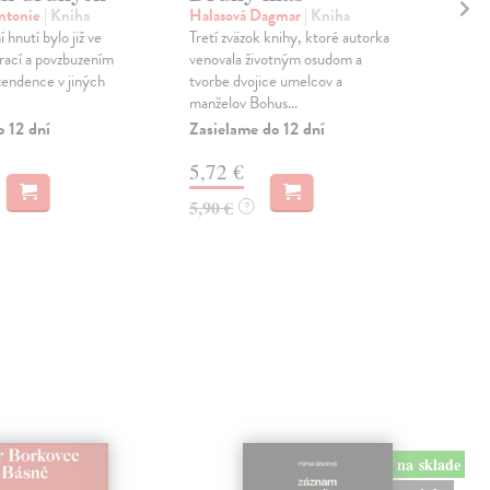
Je
Antonie
| Kniha
Halasová Dagmar
| Kniha
vy
hnutí bylo již ve
Tretí zväzok knihy, ktoré autorka
irací a povzbuzením
venovala životným osudom a
Zib
endence v jiných
tvorbe dvojice umelcov a
Ladi
manželov Bohus...
vyrá
o 12 dní
Zasielame do 12 dní
Hvě
stal.
5,72 €
Zas
5,90 €
?
16
16,
na sklade