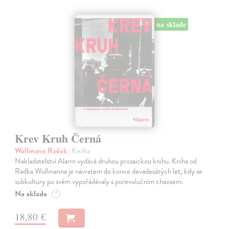
na sklade
Krev Kruh Černá
Wollmann Radek
| Kniha
Nakladatelství Alarm vydává druhou prozaickou knihu. Kniha od
Radka Wollmanna je návratem do konce devadesátých let, kdy se
subkultury po svém vypořádávaly s porevolučním chaosem.
Na sklade
?
18,80 €