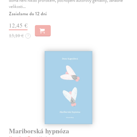
doma není nikdo prorokem, pochopení autorovy geniality, záhadné
velikosti…
Zasielame do 12 dní
12,45 €
13,10 €
?
Mariborská hypnóza