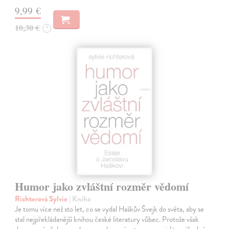
9,99 €
10,30 €
?
Humor jako zvláštní rozměr vědomí
Richterová Sylvie
| Kniha
Je tomu více než sto let, co se vydal Haškův Švejk do světa, aby se
stal nejpřekládanější knihou české literatury vůbec. Protože však