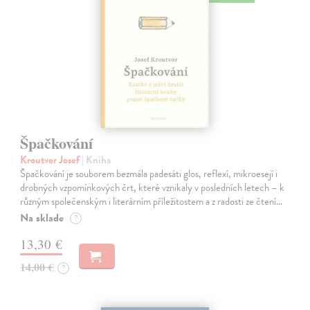
Špačkování
Kroutvor Josef
| Kniha
Špačkování je souborem bezmála padesáti glos, reflexí, mikroesejí i
drobných vzpomínkových črt, které vznikaly v posledních letech – k
různým společenským i literárním příležitostem a z radosti ze čtení…
Na sklade
?
13,30 €
14,00 €
?