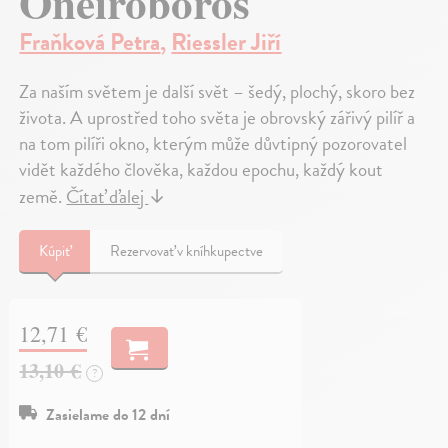
Oneiroboros
Fraňková Petra
,
Riessler Jiří
Za naším světem je další svět – šedý, plochý, skoro bez
života. A uprostřed toho světa je obrovský zářivý pilíř a
na tom pilíři okno, kterým může důvtipný pozorovatel
vidět každého člověka, každou epochu, každý kout
země.
Čítať ďalej
↓
Kúpiť
Rezervovať v kníhkupectve
12,71 €
13,10 €
?
Zasielame do 12 dní