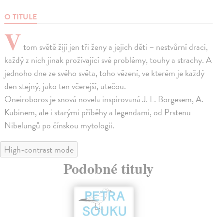
O TITULE
V
tom světě žijí jen tři ženy a jejich děti – nestvůrní draci,
každý z nich jinak prožívající své problémy, touhy a strachy. A
jednoho dne ze svého světa, toho vězení, ve kterém je každý
den stejný, jako ten včerejší, utečou.
Oneiroboros je snová novela inspirovaná J. L. Borgesem, A.
Kubinem, ale i starými příběhy a legendami, od Prstenu
Nibelungů po čínskou mytologii.
High-contrast mode
Podobné tituly