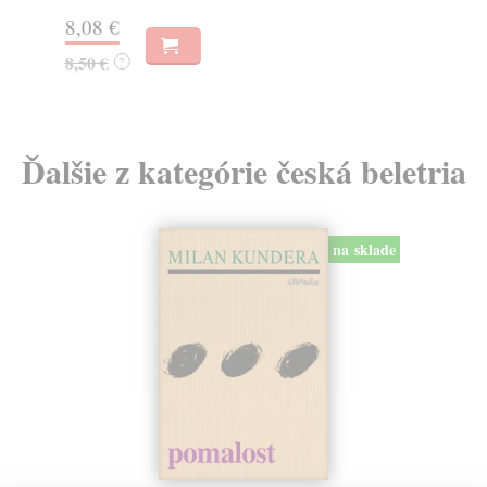
7,
8,08 €
7,
8,50 €
?
Ďalšie z kategórie česká beletria
na sklade