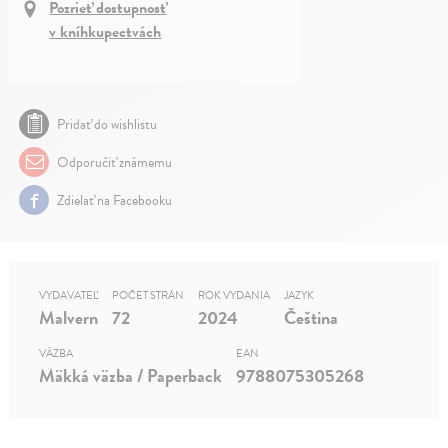
Pozrieť dostupnosť
v kníhkupectvách
Pridať do wishlistu
Odporučiť známemu
Zdielať na Facebooku
VYDAVATEĽ
POČET STRÁN
ROK VYDANIA
JAZYK
Malvern
72
2024
Čeština
VÄZBA
EAN
Mäkká väzba / Paperback
9788075305268