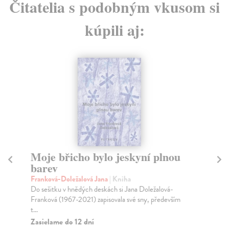
Čitatelia s podobným vkusom si
kúpili aj:
Moje břicho bylo jeskyní plnou
Sl
barev
z 
Franková-Doležalová Jana
| Kniha
Dv
Do sešitku v hnědých deskách si Jana Doležalová-
Výb
Franková (1967-2021) zapisovala své sny, především
rus
t...
Za
Zasielame do 12 dní