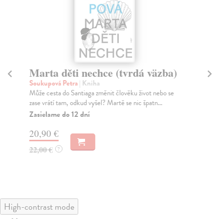
Marta děti nechce (tvrdá väzba)
N
Soukupová Petra
| Kniha
So
Může cesta do Santiaga změnit člověku život nebo se
Nik
zase vrátí tam, odkud vyšel? Martě se nic špatn...
jsm
Zasielame do 12 dní
Za
20,90 €
20
22,00 €
21
?
High-contrast mode