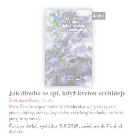
dotlač
Jak dlouho se spí, když kvetou orchideje
Škrdlíková Marie
| Kniha
Marie Škrdlíková je mimořádný přírodní úkaz. Její povídky voní
půdou, kořeny, stonky, listy i květy a rozrůstají se v louku, po které
putují stíny mraků.
Čaká sa dotlač, vychádza 31.8.2026, zasielame do 7 dní od
dotlače