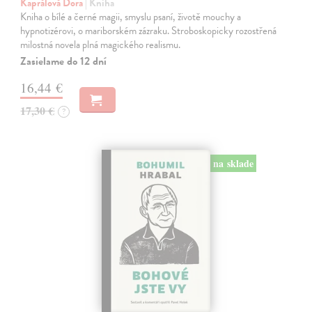
Kaprálová Dora
| Kniha
Kniha o bílé a černé magii, smyslu psaní, životě mouchy a
hypnotizérovi, o mariborském zázraku. Stroboskopicky rozostřená
milostná novela plná magického realismu.
Zasielame do 12 dní
16,44 €
17,30 €
?
na sklade