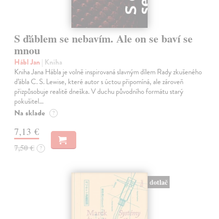
S ďáblem se nebavím. Ale on se baví se
mnou
Hábl Jan
| Kniha
Kniha Jana Hábla je volně inspirovaná slavným dílem Rady zkušeného
ďábla C. S. Lewise, které autor s úctou připomíná, ale zároveň
přizpůsobuje realitě dneška. V duchu původního formátu starý
pokušitel…
Na sklade
?
7,13 €
7,50 €
?
dotlač