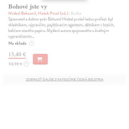
Bohové jste vy
Hrabal Bohumil, Hošek Pavel (ed.)
| Kniha
Spisovatel a doktor práv Bohumil Hrabal prošel řadou profesí: byl
skladníkem, výpravčím, pojišťovacím agentem, dělníkem v hutích,
baličem starého papíru. Myšlení autora spojovaného s živelným
vypravěčstvím…
Na sklade
?
13,40 €
14,10 €
?
ZOBRAZIŤ ĎALŠIE Z KATEGÓRIE ČESKÁ BELETRIA