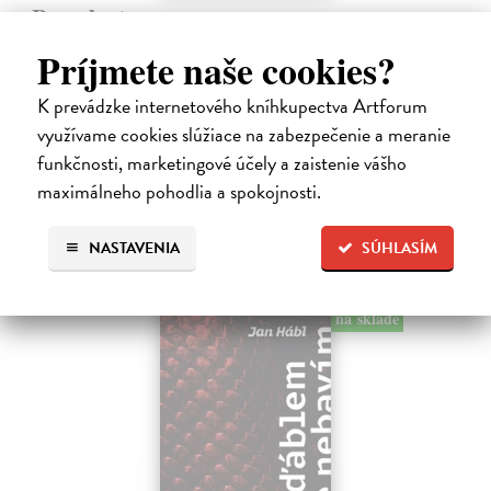
Pomalost
Kundera Milan
| Kniha
Príjmete naše cookies?
Pomalost, chronologicky první ze čtyř románů Milana Kundery
napsaných francouzsky, vychází v českém překladu Anny
K prevádzke internetového kníhkupectva Artforum
Kareninové. Vydávání Kunderových románů v českém jazyce se
využívame cookies slúžiace na zabezpečenie a meranie
uzavírá.
Na sklade
funkčnosti, marketingové účely a zaistenie vášho
?
maximálneho pohodlia a spokojnosti.
14,73 €
15,50 €
?
NASTAVENIA
SÚHLASÍM
na sklade