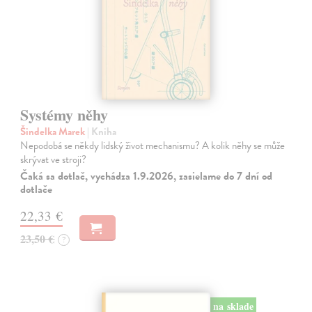
Systémy něhy
Šindelka Marek
| Kniha
Nepodobá se někdy lidský život mechanismu? A kolik něhy se může
skrývat ve stroji?
Čaká sa dotlač, vychádza 1.9.2026, zasielame do 7 dní od
dotlače
22,33 €
23,50 €
?
na sklade