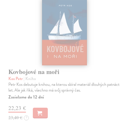
Kovbojové na moři
Kos Petr
| Kniha
Petr Kos debutuje knihou, na kterou sbíral materiál dlouhých patnáct
let. Ale jak říká, všechno má svůj správný čas.
Zasielame do 12 dní
22,23 €
23,40 €
?