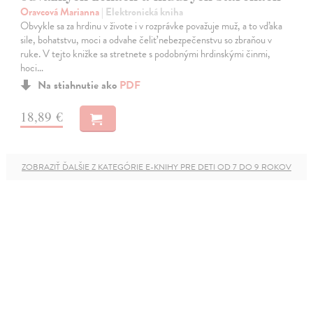
Oravcová Marianna
| Elektronická kniha
Obvykle sa za hrdinu v živote i v rozprávke považuje muž, a to vďaka
sile, bohatstvu, moci a odvahe čeliť nebezpečenstvu so zbraňou v
ruke. V tejto knižke sa stretnete s podobnými hrdinskými činmi,
hoci…
Na stiahnutie ako
PDF
18,89 €
ZOBRAZIŤ ĎALŠIE Z KATEGÓRIE E-KNIHY PRE DETI OD 7 DO 9 ROKOV