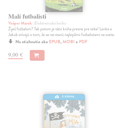
Malí futbalisti
Vešper Marek
| Elektronická kniha
Žiješ futbalom? Tak potom je táto kniha presne pre teba! Lenka a
Jakub snívajú o tom, že sa raz stanú najlepšími futbalistami na svete.
Na stiahnutie ako
EPUB
,
MOBI
a
PDF
9,00 €
E-KNIHA