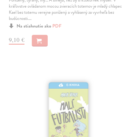
Ponížený, týraný, iný... A silnejší, než by si ktokoľvek myslel! V
kráľovstve ovládanom mocou zvieracích totemov je mladý chlapec
Kael bez totemu verejne ponížený a vyhlásený za vyvrheľa bez
budúcnosti.…
Na stiahnutie ako
PDF
9,10 €
E-KNIHA