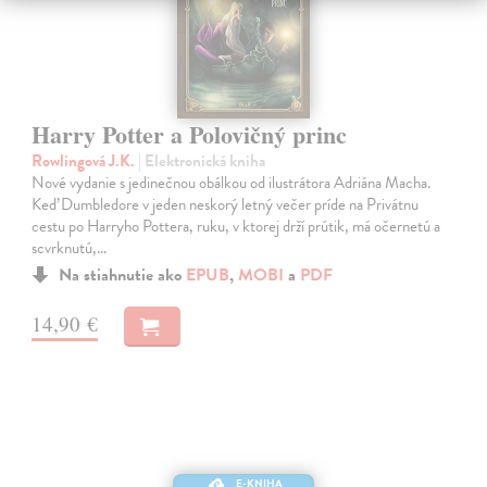
Harry Potter a Polovičný princ
Rowlingová J.K.
| Elektronická kniha
Nové vydanie s jedinečnou obálkou od ilustrátora Adriána Macha.
Keď Dumbledore v jeden neskorý letný večer príde na Privátnu
cestu po Harryho Pottera, ruku, v ktorej drží prútik, má očernetú a
scvrknutú,…
Na stiahnutie ako
EPUB
,
MOBI
a
PDF
14,90 €
E-KNIHA