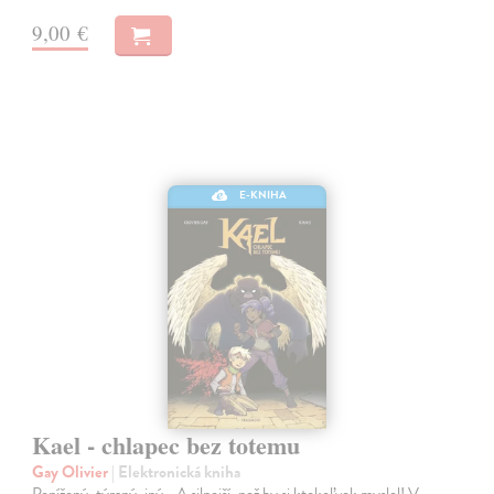
9,00 €
E-KNIHA
Kael - chlapec bez totemu
Gay Olivier
| Elektronická kniha