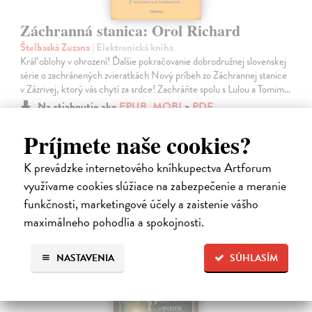
Záchranná stanica: Orol Richard
Štelbaská Zuzana
| Elektronická kniha
Kráľ oblohy v ohrození! Ďalšie pokračovanie dobrodružnej slovenskej
série o zachránených zvieratkách Nový príbeh zo Záchrannej stanice
v Zázrivej, ktorý vás chytí za srdce! Zachráňte spolu s Lulou a Tomim…
Na stiahnutie ako
EPUB
,
MOBI
a
PDF
Príjmete naše cookies?
8,10 €
K prevádzke internetového kníhkupectva Artforum
využívame cookies slúžiace na zabezpečenie a meranie
funkčnosti, marketingové účely a zaistenie vášho
maximálneho pohodlia a spokojnosti.
E-KNIHA
NASTAVENIA
SÚHLASÍM