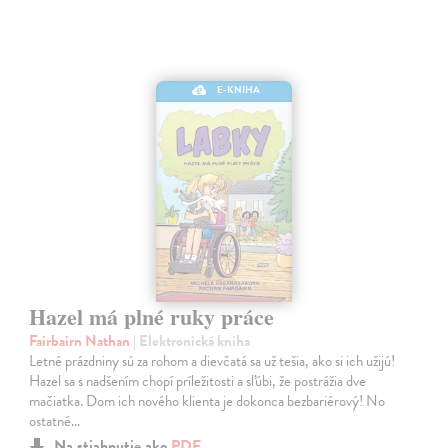
E-KNIHA
Hazel má plné ruky práce
Fairbairn Nathan
| Elektronická kniha
Letné prázdniny sú za rohom a dievčatá sa už tešia, ako si ich užijú!
Hazel sa s nadšením chopí príležitosti a sľúbi, že postrážia dve
mačiatka. Dom ich nového klienta je dokonca bezbariérový! No
ostatné…
Na stiahnutie ako
PDF