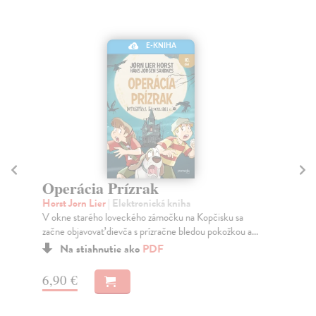
E-KNIHA
Operácia Prízrak
O
Horst Jorn Lier
| Elektronická kniha
Hor
V okne starého loveckého zámočku na Kopčisku sa
Poč
začne objavovať dievča s prízračne bledou pokožkou a...
čud
Na stiahnutie ako
PDF
6,90 €
6,