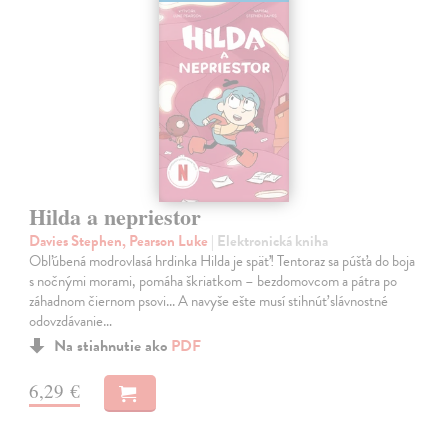
Hilda a nepriestor
Davies Stephen, Pearson Luke
| Elektronická kniha
Obľúbená modrovlasá hrdinka Hilda je späť! Tentoraz sa púšťa do boja
s nočnými morami, pomáha škriatkom – bezdomovcom a pátra po
záhadnom čiernom psovi... A navyše ešte musí stihnúť slávnostné
odovzdávanie…
Na stiahnutie ako
PDF
6,29 €