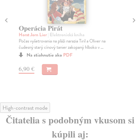
Operácia Pirát
Op
Horst Jorn Lier
| Elektronická kniha
Hor
Počas vyšetrovania na pláži narazia Tiril a Oliver na
Na 
čudesný starý cínový tanier zakopaný hlboko v ...
Oli
Na stiahnutie ako
PDF
6,90 €
5,
High-contrast mode
Čitatelia s podobným vkusom si
kúpili aj: