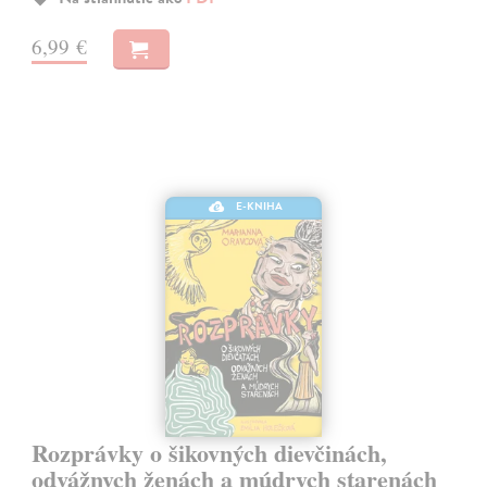
6,99 €
E-KNIHA
Rozprávky o šikovných dievčinách,
odvážnych ženách a múdrych starenách