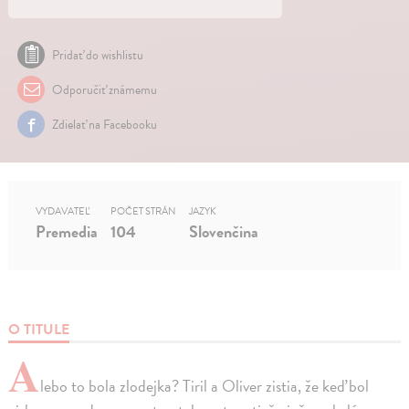
Pridať do wishlistu
Odporučiť známemu
Zdielať na Facebooku
VYDAVATEĽ
POČET STRÁN
JAZYK
Premedia
104
Slovenčina
O TITULE
A
lebo to bola zlodejka? Tiril a Oliver zistia, že keď bol