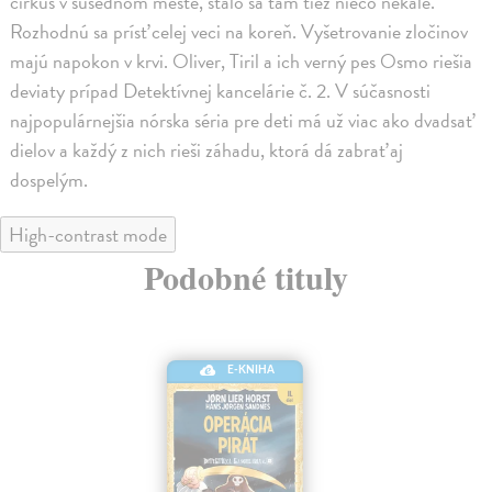
cirkus v susednom meste, stalo sa tam tiež niečo nekalé.
Rozhodnú sa prísť celej veci na koreň. Vyšetrovanie zločinov
majú napokon v krvi. Oliver, Tiril a ich verný pes Osmo riešia
deviaty prípad Detektívnej kancelárie č. 2. V súčasnosti
najpopulárnejšia nórska séria pre deti má už viac ako dvadsať
dielov a každý z nich rieši záhadu, ktorá dá zabrať aj
dospelým.
High-contrast mode
Podobné tituly
E-KNIHA