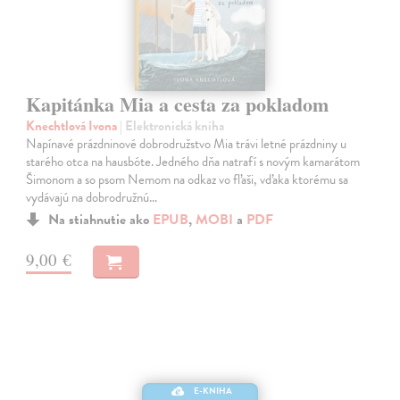
Kapitánka Mia a cesta za pokladom
Knechtlová Ivona
| Elektronická kniha
Napínavé prázdninové dobrodružstvo Mia trávi letné prázdniny u
starého otca na hausbóte. Jedného dňa natrafí s novým kamarátom
Šimonom a so psom Nemom na odkaz vo fľaši, vďaka ktorému sa
vydávajú na dobrodružnú…
Na stiahnutie ako
EPUB
,
MOBI
a
PDF
9,00 €
E-KNIHA