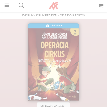
E-KNIHY
-
KNIHY PRE DETI
-
OD 7 DO 9 ROKOV
E-KNIHA
Prečítať ukážku