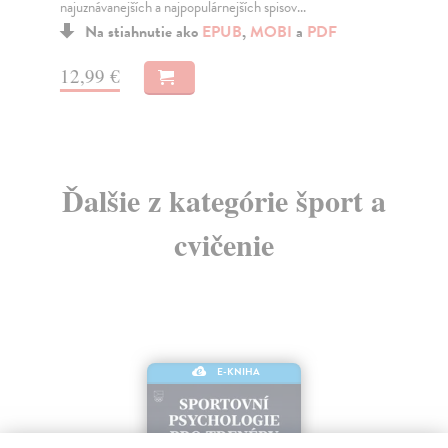
pulárnejších spisov...
a osobných spovedí 20 najslávnejších 
ko
EPUB
,
MOBI
a
PDF
Na stiahnutie ako
EPUB
,
MO
14,99 €
Ďalšie z kategórie šport a
cvičenie
E-KNIHA