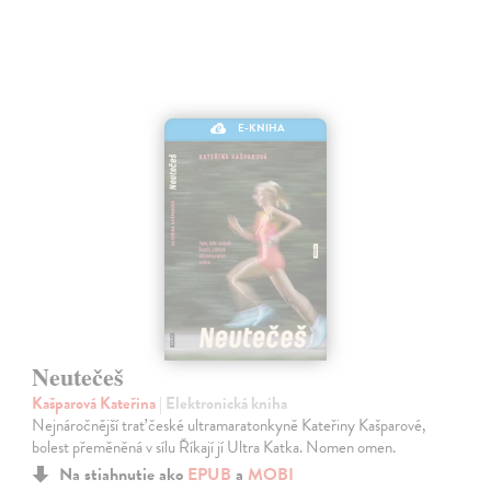
E-KNIHA
Neutečeš
Kašparová Kateřina
| Elektronická kniha
Nejnáročnější trať české ultramaratonkyně Kateřiny Kašparové,
bolest přeměněná v sílu Říkají jí Ultra Katka. Nomen omen.
Na stiahnutie ako
EPUB
a
MOBI