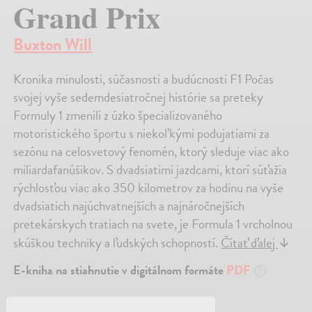
Grand Prix
Buxton Will
Kronika minulosti, súčasnosti a budúcnosti F1 Počas
svojej vyše sedemdesiatročnej histórie sa preteky
Formuly 1 zmenili z úzko špecializovaného
motoristického športu s niekoľkými podujatiami za
sezónu na celosvetový fenomén, ktorý sleduje viac ako
miliardafanúšikov. S dvadsiatimi jazdcami, ktorí súťažia
rýchlosťou viac ako 350 kilometrov za hodinu na vyše
dvadsiatich najúchvatnejších a najnáročnejších
pretekárskych tratiach na svete, je Formula 1 vrcholnou
skúškou techniky a ľudských schopností.
Čítať ďalej
↓
E-kniha na stiahnutie v digitálnom formáte
PDF
?