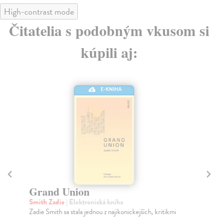
High-contrast mode
Čitatelia s podobným vkusom si
kúpili aj:
E-KNIHA
E-KNIHA
Moja najväčšia prehr
nická kniha
Buxton Will
| Elektronická kniha
nou z najikonickejších, kritikmi
Moja najväčšia prehra je zbierkou úp