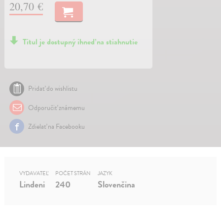
20,70 €
Titul je dostupný ihneď na stiahnutie
Pridať do wishlistu
Odporučiť známemu
Zdielať na Facebooku
VYDAVATEĽ
POČET STRÁN
JAZYK
Lindeni
240
Slovenčina