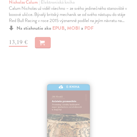
Nicholas Calum
| Elektronická kniha
Calum Nicholas už viděl všechno – ze svého jedinečného stanoviště v
boxové uličce. Bývalý britský mechanik se od svého nástupu do stáje
Red Bull Racing v roce 2015 významně podílel na jejím návratu na…
Na stiahnutie ako
EPUB
,
MOBI
a
PDF
13,19 €
E-KNIHA