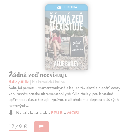
E-KNIHA
Žádná zeď neexistuje
Bailey Allie
| Elektronická kniha
Šokující paměti ultramaratonkyně o boji se závislostí a hledání cesty
ven Paměti britské ultramaratonkyně Allie Bailey jsou brutálně
upřímnou a často šokující zprávou o alkoholismu, depresi a těžkých
nervových…
Na stiahnutie ako
EPUB
a
MOBI
12,49 €