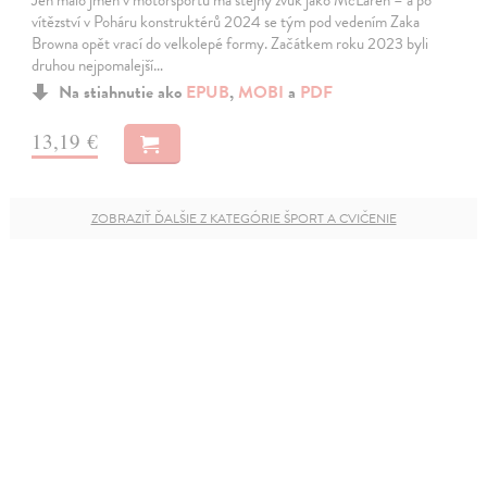
Jen málo jmen v motorsportu má stejný zvuk jako McLaren – a po
vítězství v Poháru konstruktérů 2024 se tým pod vedením Zaka
Browna opět vrací do velkolepé formy. Začátkem roku 2023 byli
druhou nejpomalejší…
Na stiahnutie ako
EPUB
,
MOBI
a
PDF
13,19 €
ZOBRAZIŤ ĎALŠIE Z KATEGÓRIE ŠPORT A CVIČENIE