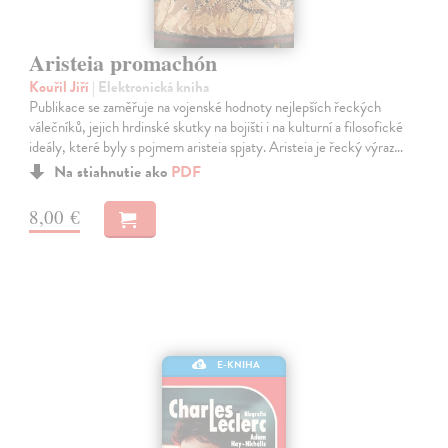
Aristeia promachón
Kouřil Jiří
| Elektronická kniha
Publikace se zaměřuje na vojenské hodnoty nejlepších řeckých
válečníků, jejich hrdinské skutky na bojišti i na kulturní a filosofické
ideály, které byly s pojmem aristeia spjaty. Aristeia je řecký výraz…
Na stiahnutie ako
PDF
8,00 €
E-KNIHA