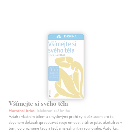
E-KNIHA
Všímejte si svého těla
Hornthal Erica
| Elektronická kniha
Vztah s vlastním tělem a smyslovými prožitky je základem pro to,
abychom dokázali zpracovávat svoje emoce, cítili se jistě, ukotvili se v
tom, co prožíváme tady a teď, a nalezli vnitřní rovnováhu. Autorka…