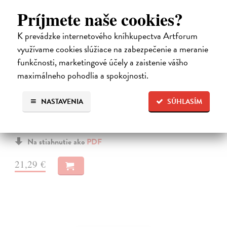
Príjmete naše cookies?
K prevádzke internetového kníhkupectva Artforum
využívame cookies slúžiace na zabezpečenie a meranie
funkčnosti, marketingové účely a zaistenie vášho
Sportovní psychologie pro trenéry
maximálneho pohodlia a spokojnosti.
Burton Damon
| Elektronická kniha
Obdivujeme ocelové nervy, dokonalou koncentraci a bezchybné
NASTAVENIA
SÚHLASÍM
provedení, které vidíme na sportovištích. Zatímco nejmodernější
tréninkové programy posunuly fyzické hranice sportovců, stále více
trenérů si…
Na stiahnutie ako
PDF
21,29 €