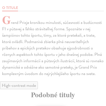
O TITULE
G
rand Prixje kronikou minulosti, súčasnosti a budúcnosti
F1 v pútavej a ľahko stráviteľnej forme. Spoznáte v nej
šampiónov tohto športu, tímy, za ktoré pretekali, a trate,
ktoré ovládli. Podmanivá zbierka plná neuveriteľných
príbehov a epických pretekov obsahuje ajpodrobnosti o
rôznych aspektoch tohto športu v jeho dnešnej podobe. Plná
zaujímavých informácií a pútavých ilustrácií, ktoré sú rovnako
dynamické a odvážne ako samotné preteky, je Grand Prix
komplexným úvodom do najrýchlejšieho športu na svete.
High-contrast mode
Podobné tituly