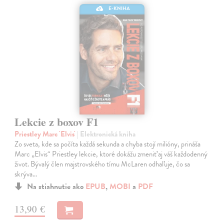
E-KNIHA
Lekcie z boxov F1
Priestley Marc 'Elvis'
| Elektronická kniha
Zo sveta, kde sa počíta každá sekunda a chyba stojí milióny, prináša
Marc „Elvis“ Priestley lekcie, ktoré dokážu zmeniť aj váš každodenný
život. Bývalý člen majstrovského tímu McLaren odhaľuje, čo sa
skrýva…
Na stiahnutie ako
EPUB
,
MOBI
a
PDF
13,90 €