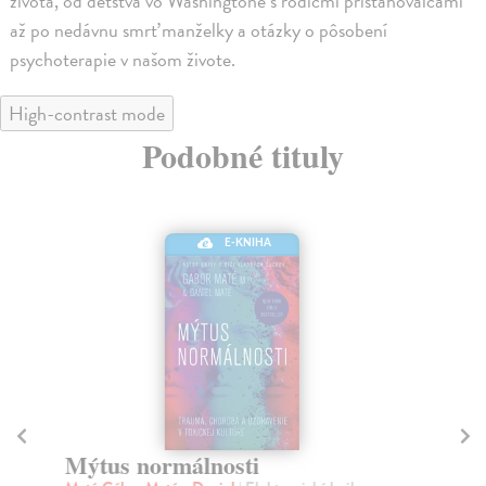
života, od detstva vo Washingtone s rodičmi prisťahovalcami
až po nedávnu smrť manželky a otázky o pôsobení
psychoterapie v našom živote.
High-contrast mode
Podobné tituly
E-KNIHA
Mýtus normálnosti
So