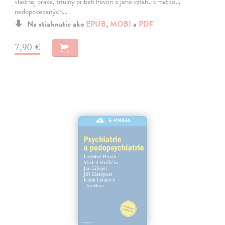
vlastnej praxe, titulný príbeh hovorí o jeho vzťahu s matkou,
nedopovedaných…
Na stiahnutie ako
EPUB
,
MOBI
a
PDF
7,90 €
E-KNIHA