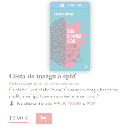
E-KNIHA
Cesta do mozgu a späť
Fričová Dominika
| Elektronická kniha
Čo nás bolí, keď nás bolí hlava? Čo sa deje v mozgu, keď spíme,
meditujeme, športujeme alebo keď sme zamilovaní?
Na stiahnutie ako
EPUB
,
MOBI
a
PDF
12,90 €