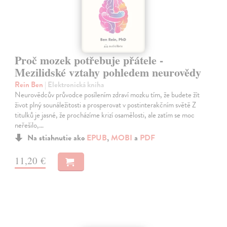
Proč mozek potřebuje přátele -
Mezilidské vztahy pohledem neurovědy
Rein Ben
| Elektronická kniha
Neurovědcův průvodce posílením zdraví mozku tím, že budete žít
život plný sounáležitosti a prosperovat v postinterakčním světě Z
titulků je jasné, že procházíme krizí osamělosti, ale zatím se moc
neřešilo,…
Na stiahnutie ako
EPUB
,
MOBI
a
PDF
11,20 €