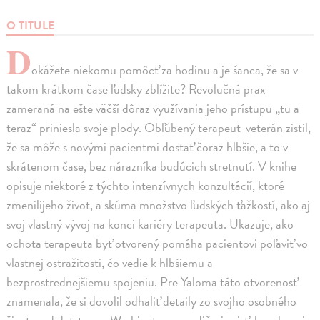
O TITULE
D
okážete niekomu pomôcť za hodinu a je šanca, že sa v
takom krátkom čase ľudsky zblížite? Revolučná prax
zameraná na ešte väčší dôraz využívania jeho prístupu „tu a
teraz“ priniesla svoje plody. Obľúbený terapeut-veterán zistil,
že sa môže s novými pacientmi dostať čoraz hlbšie, a to v
skrátenom čase, bez nárazníka budúcich stretnutí. V knihe
opisuje niektoré z týchto intenzívnych konzultácií, ktoré
zmenilijeho život, a skúma množstvo ľudských ťažkostí, ako aj
svoj vlastný vývoj na konci kariéry terapeuta. Ukazuje, ako
ochota terapeuta byť otvorený pomáha pacientovi poľaviť vo
vlastnej ostražitosti, čo vedie k hlbšiemu a
bezprostrednejšiemu spojeniu. Pre Yaloma táto otvorenosť
znamenala, že si dovolil odhaliť detaily zo svojho osobného