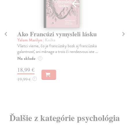
Ako Francúzi vymysleli lásku
M
Yalom Marilyn
| Kniha
Br
Všetci vieme, čo je francúzsky bozk aj francúzska
Ren
galantnosť, ani ménage a trois či rendezvous iste ...
Ľud
Na sklade
Na
?
18,99 €
10
19,99 €
10
?
Ďalšie z kategórie psychológia