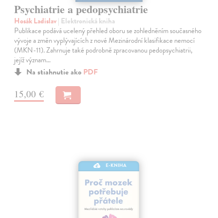
Psychiatrie a pedopsychiatrie
Hosák Ladislav
| Elektronická kniha
Publikace podává ucelený přehled oboru se zohledněním současného
vývoje a změn vyplývajících z nové Mezinárodní klasifikace nemocí
(MKN-11). Zahrnuje také podrobně zpracovanou pedopsychiatrii,
jejíž význam…
Na stiahnutie ako
PDF
15,00 €
E-KNIHA