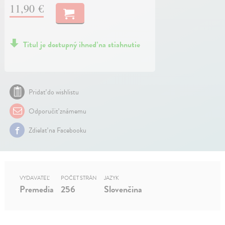
11,90 €
Titul je dostupný ihneď na stiahnutie
Pridať do wishlistu
Odporučiť známemu
Zdielať na Facebooku
VYDAVATEĽ
POČET STRÁN
JAZYK
Premedia
256
Slovenčina