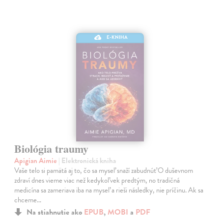
E-KNIHA
Biológia traumy
Apigian Aimie
| Elektronická kniha
Vaše telo si pamätá aj to, čo sa myseľ snaží zabudnúť O duševnom
zdraví dnes vieme viac než kedykoľvek predtým, no tradičná
medicína sa zameriava iba na myseľ a rieši následky, nie príčinu. Ak sa
chceme…
Na stiahnutie ako
EPUB
,
MOBI
a
PDF