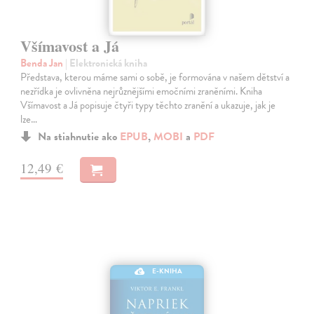
Všímavost a Já
Benda Jan
| Elektronická kniha
Představa, kterou máme sami o sobě, je formována v našem dětství a
nezřídka je ovlivněna nejrůznějšími emočními zraněními. Kniha
Všímavost a Já popisuje čtyři typy těchto zranění a ukazuje, jak je
lze…
Na stiahnutie ako
EPUB
,
MOBI
a
PDF
12,49 €
E-KNIHA