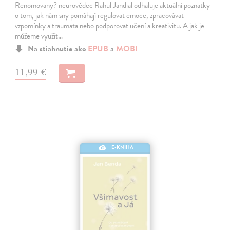
Renomovany? neurovědec Rahul Jandial odhaluje aktuální poznatky
o tom, jak nám sny pomáhají regulovat emoce, zpracovávat
vzpomínky a traumata nebo podporovat učení a kreativitu. A jak je
můžeme využít…
Na stiahnutie ako
EPUB
a
MOBI
11,99 €
E-KNIHA