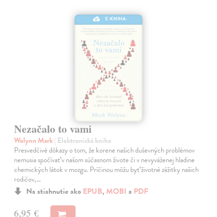
E-KNIHA
Nezačalo to vami
Wolynn Mark
| Elektronická kniha
Presvedčivé dôkazy o tom, že korene našich duševných problémov
nemusia spočívať v našom súčasnom živote či v nevyváženej hladine
chemických látok v mozgu. Príčinou môžu byť životné zážitky našich
rodičov,…
Na stiahnutie ako
EPUB
,
MOBI
a
PDF
6,95 €