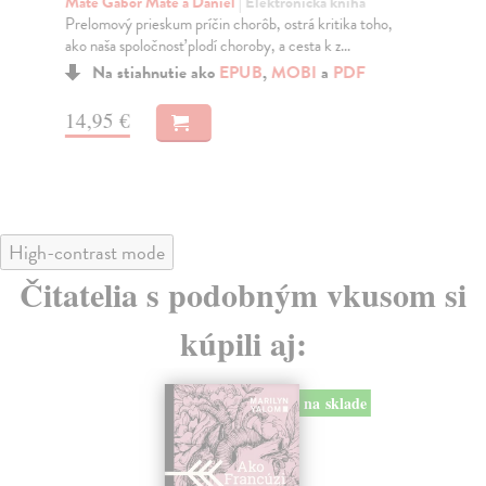
Maté Gábor Maté a Daniel
| Elektronická kniha
Ma
Prelomový prieskum príčin chorôb, ostrá kritika toho,
Soc
ako naša spoločnosť plodí choroby, a cesta k z...
med
Na stiahnutie ako
EPUB
,
MOBI
a
PDF
14,95 €
11
High-contrast mode
Čitatelia s podobným vkusom si
kúpili aj:
na sklade