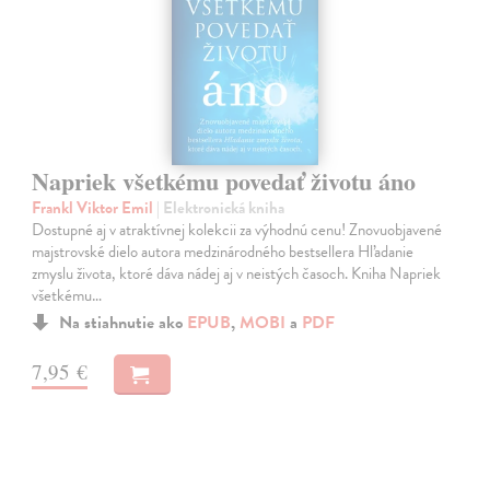
Napriek všetkému povedať životu áno
Frankl Viktor Emil
| Elektronická kniha
Dostupné aj v atraktívnej kolekcii za výhodnú cenu! Znovuobjavené
majstrovské dielo autora medzinárodného bestsellera Hľadanie
zmyslu života, ktoré dáva nádej aj v neistých časoch. Kniha Napriek
všetkému…
Na stiahnutie ako
EPUB
,
MOBI
a
PDF
7,95 €