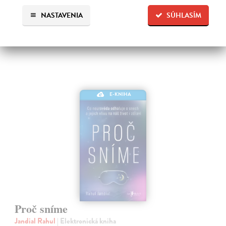
NASTAVENIA
SÚHLASÍM
17,49 €
E-KNIHA
Proč sníme
Jandial Rahul
| Elektronická kniha