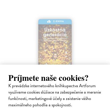
E-KNIHA
Príjmete naše cookies?
Úzkostná generácia
Haidt Jonathan
| Elektronická kniha
K prevádzke internetového kníhkupectva Artforum
Po viac ako desaťročí stability sa duševné zdravie dospievajúcich
využívame cookies slúžiace na zabezpečenie a meranie
začiatkom roka 2010 prudko zhoršilo. Miera depresie, úzkosti,
sebapoškodzovania a samovrážd prudko vzrástla a v mnohých
funkčnosti, marketingové účely a zaistenie vášho
ukazovateľoch sa…
maximálneho pohodlia a spokojnosti.
Na stiahnutie ako
PDF