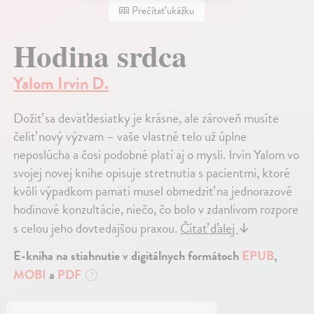
Prečítať ukážku
Hodina srdca
Yalom Irvin D.
Dožiť sa deväťdesiatky je krásne, ale zároveň musíte
čeliť nový výzvam – vaše vlastné telo už úplne
neposlúcha a čosi podobné platí aj o mysli. Irvin Yalom vo
svojej novej knihe opisuje stretnutia s pacientmi, ktoré
kvôli výpadkom pamäti musel obmedziť na jednorazové
hodinové konzultácie, niečo, čo bolo v zdanlivom rozpore
s celou jeho dovtedajšou praxou.
Čítať ďalej
↓
E-kniha na stiahnutie v digitálnych formátoch
EPUB
,
MOBI
a
PDF
?