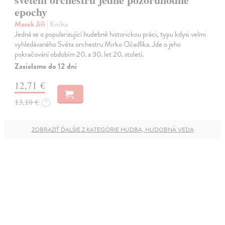
epochy
Macek Jiří
| Kniha
Jedná se o popularizující hudebně historickou práci, typu kdysi velmi
vyhledávaného Světa orchestru Mirko Očadlíka. Jde o jeho
pokračování obdobím 20. a 30. let 20. století.
Zasielame do 12 dní
12,71 €
13,10 €
?
ZOBRAZIŤ ĎALŠIE Z KATEGÓRIE HUDBA, HUDOBNÁ VEDA