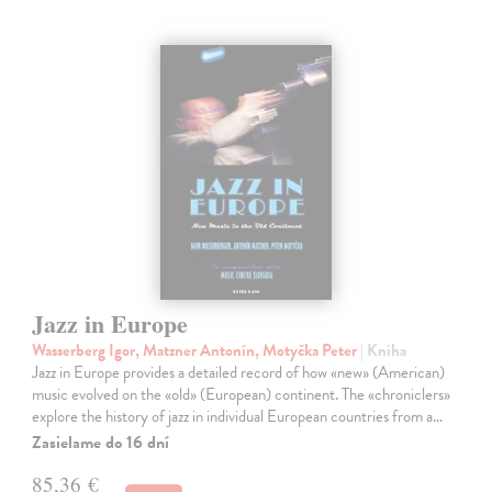
Jazz in Europe
Wasserberg Igor, Matzner Antonín, Motyčka Peter
| Kniha
Jazz in Europe provides a detailed record of how «new» (American)
music evolved on the «old» (European) continent. The «chroniclers»
explore the history of jazz in individual European countries from a…
Zasielame do 16 dní
85,36 €