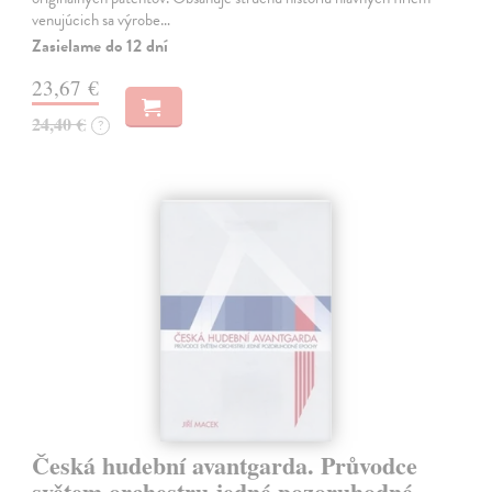
venujúcich sa výrobe…
Zasielame do 12 dní
23,67 €
24,40 €
?
Česká hudební avantgarda. Průvodce
světem orchestru jedné pozoruhodné