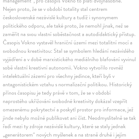
management“, pro časopis Vokno to platí dvojnásobně.
Nejen proto, že se v období totality stal centrem
československé nezávislé kultury a tudíž i synonymem
politického odporu, ale také proto, že nemohl jinak, než se
zaměřit na svou vlastní soběstačnost a autodidaktický přístup.
Časopis Vokno vystavěl hraniční území mezi totalitní mocí a
svobodnou kreativitou: Stal se symbolem hledání nezávislého
vyjádření a v době marxistického mediálního blafování vyvinul
sobě vlastní kreativní autonomii. Vokno vytvořilo rovněž
intelektuální zázemí pro všechny jedince, kteří byli v
antagonistickém vztahu s normalizační politikou. Historický
přínos časopisu je tedy právě v tom, že se v období
naprostého ukřižování svobodné kreativity dokázal vzepřít
omezenému pokrytectví a poskytl prostor pro informace, jež
jinde nebylo možné publikovat ani číst. Neodmyslitelně se tak
řadí mezi ty zdroje nezávislé kultury, které se staly jednak
„generátorem“ nových myšlenek a na straně druhé i jejím