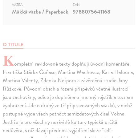
VÄZBA
EAN
Mäkká väzba / Paperback
9788075641168
O TITULE
K
ompletní revidované texty doplňují úvodní komentáře
Františka Stárka Čuňase, Martina Machovce, Karla Halouna,
Martina Valenty, Zdenka Nešpora a závěrečná studie Jany
Růžkové. Původní obsah a řazení příspěvků včetně ilustrací
jsou zachovány, edice je doplněna o jmenný rejstřík a seznam
vyobrazení. Jde o druhý ze tří připravovaných svazků, v nichž
postupně vyjde všech patnáct samizdatových čísel Vokna.
Jestliže je pro všechny nezávislé kultury typická určitá
nedůvěra, s níž dávají přednost vyjádření skrze "self-