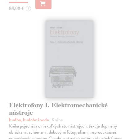
88,00 €
?
Elektrofony I. Elektromechanické
nástroje
hudba, hudobná veda
| Kniha
Kniha pojednáva o niekoľkých sto nástrojoch, text je doplnený
obrázkami, schémami, dobovými fotografiami, reprodukciami
originálnych patentov. Obsahuje stručnú históriu hlavných firiem