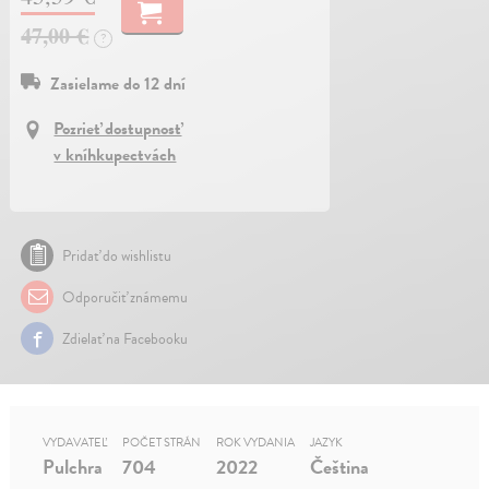
47,00 €
?
Zasielame do 12 dní
Pozrieť dostupnosť
v kníhkupectvách
Pridať do wishlistu
Odporučiť známemu
Zdielať na Facebooku
VYDAVATEĽ
POČET STRÁN
ROK VYDANIA
JAZYK
Pulchra
704
2022
Čeština