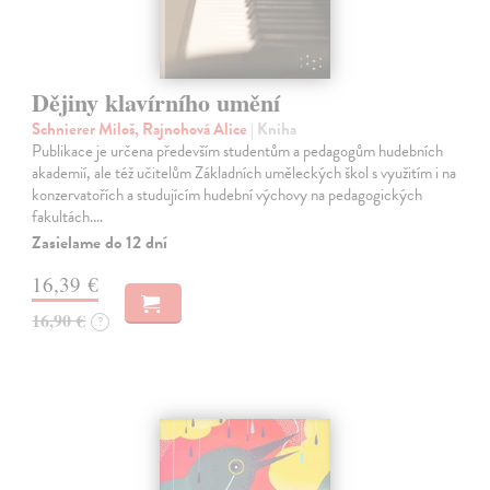
Dějiny klavírního umění
Schnierer Miloš, Rajnohová Alice
| Kniha
Publikace je určena především studentům a pedagogům hudebních
akademií, ale též učitelům Základních uměleckých škol s využitím i na
konzervatořích a studujícím hudební výchovy na pedagogických
fakultách.…
Zasielame do 12 dní
16,39 €
16,90 €
?