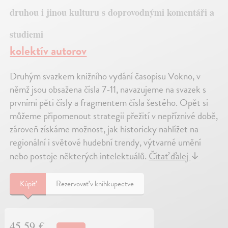
druhou i jinou kulturu s doprovodnými komentáři a
studiemi
kolektív autorov
Druhým svazkem knižního vydání časopisu Vokno, v
němž jsou obsažena čísla 7-11, navazujeme na svazek s
prvními pěti čísly a fragmentem čísla šestého. Opět si
můžeme připomenout strategii přežití v nepříznivé době,
zároveň získáme možnost, jak historicky nahlížet na
regionální i světové hudební trendy, výtvarné umění
nebo postoje některých intelektuálů.
Čítať ďalej
↓
Kúpiť
Rezervovať v kníhkupectve
45,59 €