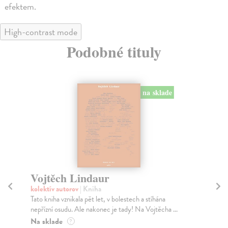
efektem.
High-contrast mode
Podobné tituly
na sklade
Vojtěch Lindaur
75
kolektív autorov
| Kniha
Bar
Tato kniha vznikala pět let, v bolestech a stíhána
Vel
nepřízní osudu. Ale nakonec je tady! Na Vojtěcha ...
zro
Na sklade
Za
?