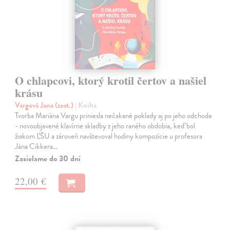
O chlapcovi, ktorý krotil čertov a našiel
krásu
Vargová Jana (zost.)
| Kniha
Tvorba Mariána Vargu priniesla nečakané poklady aj po jeho odchode
- novoobjavené klavírne skladby z jeho raného obdobia, keď bol
žiakom ĽŠU a zároveň navštevoval hodiny kompozície u profesora
Jána Cikkera…
Zasielame do 30 dní
22,00 €