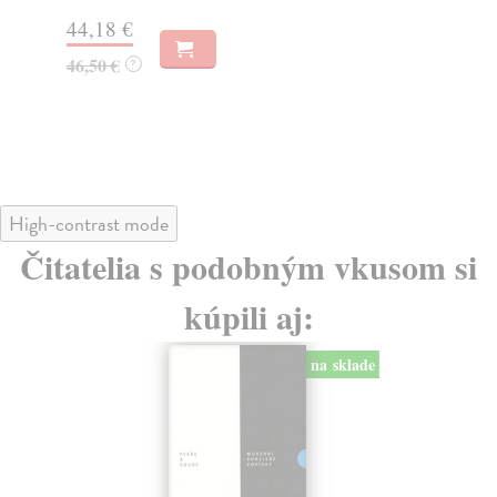
44,18 €
45
46,50 €
46
?
High-contrast mode
Čitatelia s podobným vkusom si
kúpili aj:
na sklade
na 