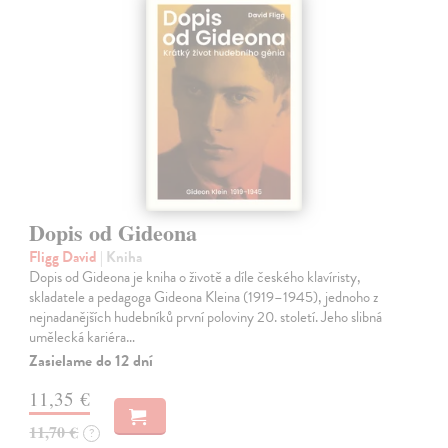
Dopis od Gideona
Fligg David
| Kniha
Dopis od Gideona je kniha o životě a díle českého klavíristy,
skladatele a pedagoga Gideona Kleina (1919–1945), jednoho z
nejnadanějších hudebníků první poloviny 20. století. Jeho slibná
umělecká kariéra…
Zasielame do 12 dní
11,35 €
11,70 €
?