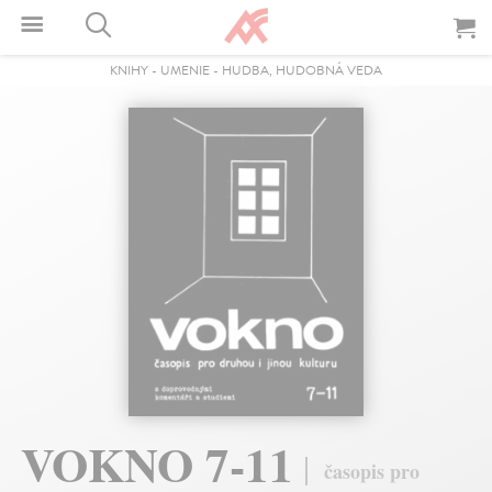
KNIHY
-
UMENIE
-
HUDBA, HUDOBNÁ VEDA
VOKNO 7-11
časopis pro