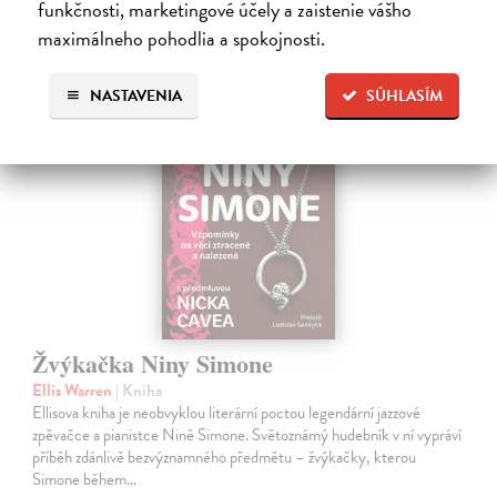
funkčnosti, marketingové účely a zaistenie vášho
hudobná veda
maximálneho pohodlia a spokojnosti.
NASTAVENIA
SÚHLASÍM
na sklade
Žvýkačka Niny Simone
Ellis Warren
| Kniha
Ellisova kniha je neobvyklou literární poctou legendární jazzové
zpěvačce a pianistce Nině Simone. Světoznámý hudebník v ní vypráví
příběh zdánlivě bezvýznamného předmětu – žvýkačky, kterou
Simone během…