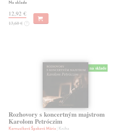
Na sklade
12,92 €
13,60 €
?
na sklade
Rozhovory s koncertným majstrom
Karolom Petróczim
Kornucíková Špaková Mária
| Kniha