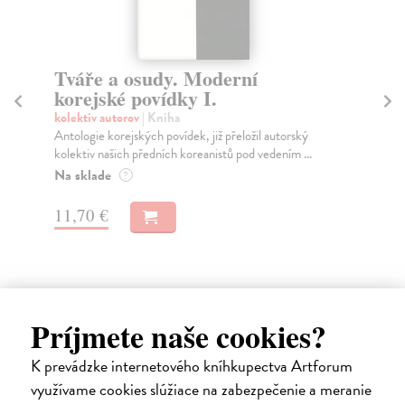
oderní
Dinosauři v ulicích
I.
kolektív autorov
| Kniha
Naposledy u nás vyšla antologie moderní a
poezie v roce 1989. Výbor Dítě na skleníku s
již přeložil autorský
anistů pod vedením ...
Na sklade
?
17,86 €
18,80 €
?
Príjmete naše cookies?
K prevádzke internetového kníhkupectva Artforum
Ďalšie z kategórie hudba,
využívame cookies slúžiace na zabezpečenie a meranie