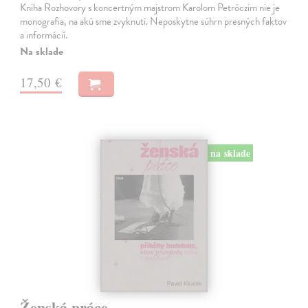
Kniha Rozhovory s koncertným majstrom Karolom Petróczim nie je
monografia, na akú sme zvyknutí. Neposkytne súhrn presných faktov
a informácií.
Na sklade
17,50 €
na sklade
Ženská práce