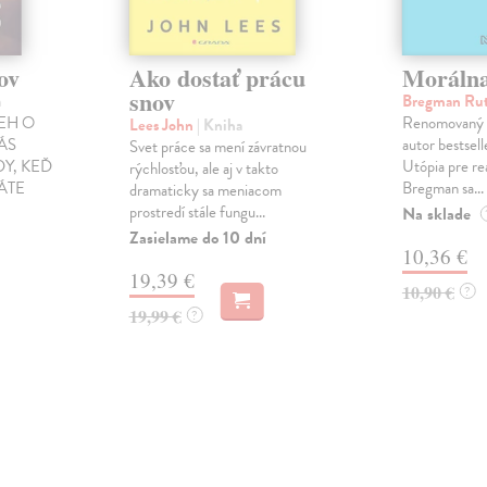
ov
Ako dostať prácu
Morálna
snov
a
Bregman Ru
EH O
Renomovaný h
Lees John
| Kniha
VÁS
autor bestsell
Svet práce sa mení závratnou
Y, KEĎ
Utópia pre re
rýchlosťou, ale aj v takto
ÁTE
Bregman sa...
dramaticky sa meniacom
prostredí stále fungu...
Na sklade
Zasielame do 10 dní
10,36 €
19,39 €
10,90 €
?
19,99 €
?