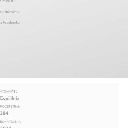
o wishlistu
iť známemu
na Facebooku
VYDAVATEĽ
Equilibria
POČET STRÁN
384
ROK VYDANIA