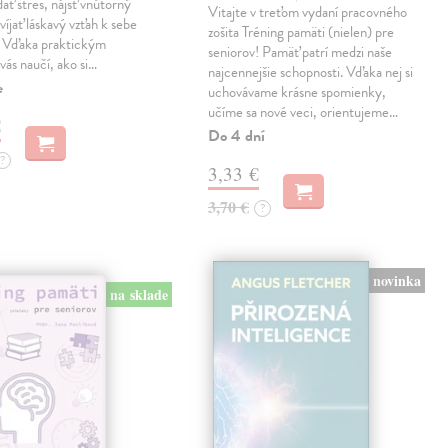
dať stres, nájsť vnútorný
Vitajte v treťom vydaní pracovného
víjať láskavý vzťah k sebe
zošita Tréning pamäti (nielen) pre
. Vďaka praktickým
seniorov! Pamäť patrí medzi naše
vás naučí, ako si…
najcennejšie schopnosti. Vďaka nej si
e
uchovávame krásne spomienky,
učíme sa nové veci, orientujeme…
€
Do 4 dní
?
3,33 €
3,70 €
?
novinka
na sklade