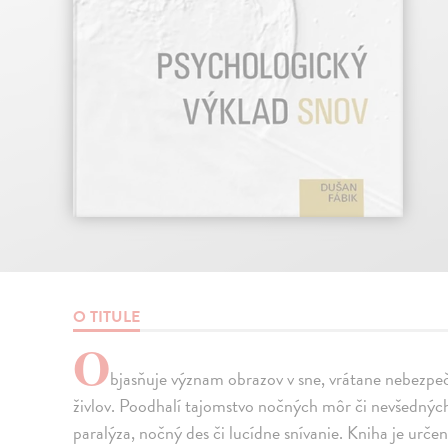
O TITULE
O
bjasňuje význam obrazov v sne, vrátane nebezpeč
živlov. Poodhalí tajomstvo nočných môr či nevšedný
paralýza, nočný des či lucídne snívanie. Kniha je urče