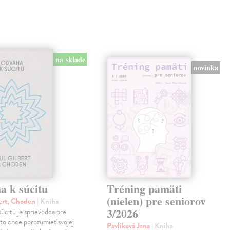
na sklade
novinka
a k súcitu
Tréning pamäti
(nielen) pre seniorov
ert, Choden
| Kniha
3/2026
úcitu je sprievodca pre
to chce porozumieť svojej
Pavlíková Jana
| Kniha