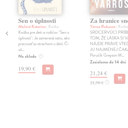
Sen o úplnosti
Za hranice sn
Melová Katarína
| Kniha
Yarros Rebecca
| Knih
Knižka pre deti a rodičov "Sen o
SRDCERVÚCI PRÍB
úplnosti": Je zameraná nato, ako
TOM, ŽE LÁSKA SI 
pracovať so strachom u detí. Či
NÁJDE PRÁVE VTED
už...
JU NAJMENEJ ČAK
Poručík Grayson M...
Na sklade
?
Zasielame do 14 dní
19,90 €
21,24 €
21,90 €
?