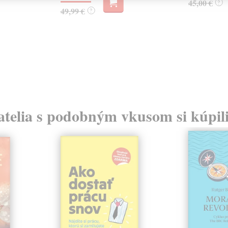
45,00 €
?
49,99 €
?
atelia s podobným vkusom si kúpili