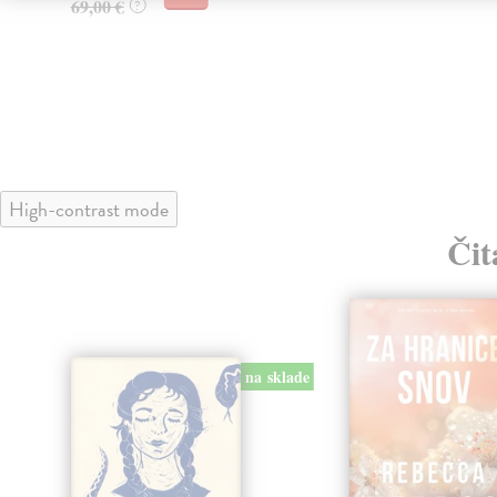
69,00 €
?
High-contrast mode
Čit
na sklade