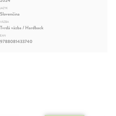
2024
JAZYK
Slovenčina
VÄZBA
Tvrdá väzba / Hardback
EAN
9788081433740