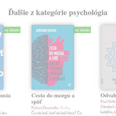
Ďalšie z kategórie psychológia
na sklade
na sklade
musia
Cesta do mozgu a
Odvah
späť
Paul Gilb
Odvaha k s
Fričová Dominika
| Kniha
každého, k
ú ako
Čo nás bolí, keď nás bolí hlava? Čo