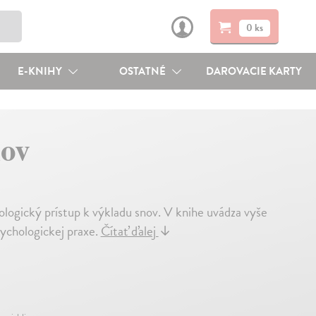
0 ks
E-KNIHY
OSTATNÉ
DAROVACIE KARTY
nov
logický prístup k výkladu snov. V knihe uvádza vyše
sychologickej praxe.
Čítať ďalej
↓