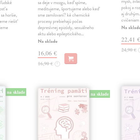
mysli, zvlá
iľudské
sa deje v mozgu, keď spíme,
pokoj a roz
osť a
meditujeme, športujeme alebo keď
aj druhým
sa horšie,
sme zamilovaní? ké chemické
cvičeniam 
eme riešiť
procesy prebiehajú počas
Na sklad
ážeme
depresívnej epizódy, sexuálneho
aktu alebo epileptického…
22,41 
Na sklade
24,90 €
16,06 €
16,90 €
?
na sklade
na sklade