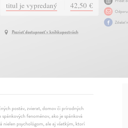
Pridať d
titul je vypredaný
42,50 €
Odporuč
Zdielať 
Pozrieť dostupnosť v kníhkupectvách
ných postáv, zvierat, domov či prírodných
ch spánkových fenoménov, ako je spánková
ná nielen psychológom, ale aj všetkým, ktorí