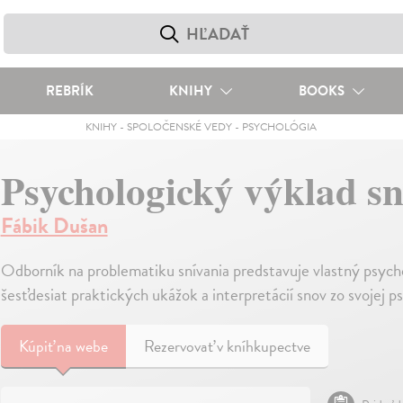
REBRÍK
KNIHY
BOOKS
KNIHY
-
SPOLOČENSKÉ VEDY
-
PSYCHOLÓGIA
Psychologický výklad s
Fábik Dušan
Odborník na problematiku snívania predstavuje vlastný psycho
šesťdesiat praktických ukážok a interpretácií snov zo svojej p
Kúpiť
na webe
Rezervovať v kníhkupectve