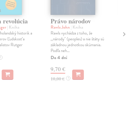
 revolúcia
Právo národov
Po
tger
| Kniha
Rawls John
| Kniha
Alm
olandský historik a
Rawls vychádza z toho, že
Naj
erov Ľudskosť a
,,národy" (peoples) a nie štáty sú
Alm
alistov Rutger
základnou jednotkou skúmania.
dvan
Podľa neh...
odha
Do 4 dní
Na 
?
9,70 €
17
10,00 €
17,
?