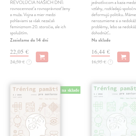
REVOLÚCIA NAŠICH DNÍ:
jednotlivcom a kazia medz
rovnocennosť a rovnoprávnosť ženy
vzťahy, rozkladajú spoločn
a muža. Vojna a mier medzi
deformujú politiku. Máme 
pohlaviami sa však nezačali
nerozumieme si a nedokáž
feminizmom 20. storočia, ale ich
problémy, lebo sa nedok
spolužitím.
dohodnúť…
Zasielame do 14 dní
Na sklade
22,05 €
16,44 €
24,50 €
16,95 €
?
?
na sklade