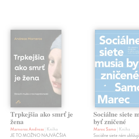
Trpkejšia ako smrť je
Sociálne siete 
žena
byť zničené
Marneros Andreas
| Kniha
Marec Samo
| Kniha
JE TO MOŽNO NAJVÄČŠIA
Sociálne siete nám ubližuj