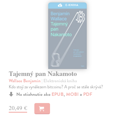
E-KNIHA
Tajemný pan Nakamoto
Wallace Benjamin
| Elektronická kniha
Kdo stojí za vynálezem bitcoinu? A proč se stále skrývá?
Na stiahnutie ako
EPUB
,
MOBI
a
PDF
20,49 €