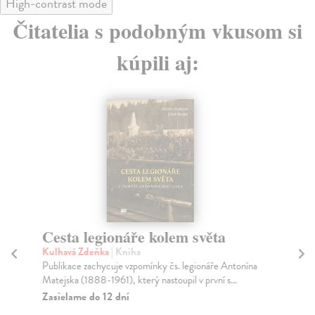
High-contrast mode
Čitatelia s podobným vkusom si
kúpili aj:
Cesta legionáře kolem světa
Ol
za
Kulhavá Zdeňka
| Kniha
Publikace zachycuje vzpomínky čs. legionáře Antonína
Kn
Matejska (1888-1961), který nastoupil v první s...
Niz
nav
Zasielame do 12 dní
...