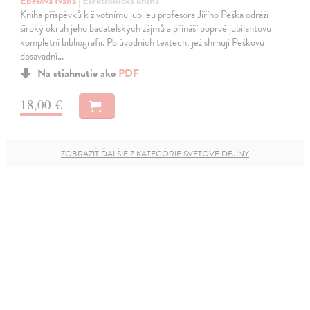
Ebelová Ivana
| Elektronická kniha
Kniha příspěvků k životnímu jubileu profesora Jiřího Peška odráží
široký okruh jeho badatelských zájmů a přináší poprvé jubilantovu
kompletní bibliografii. Po úvodních textech, jež shrnují Peškovu
dosavadní…
Na stiahnutie ako
PDF
18,00 €
ZOBRAZIŤ ĎALŠIE Z KATEGÓRIE SVETOVÉ DEJINY