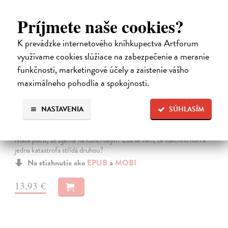
E-KNIHA
Príjmete naše cookies?
K prevádzke internetového kníhkupectva Artforum
využívame cookies slúžiace na zabezpečenie a meranie
funkčnosti, marketingové účely a zaistenie vášho
maximálneho pohodlia a spokojnosti.
NASTAVENIA
SÚHLASÍM
Stručné dějiny konce světa
Phillips Tom
| Elektronická kniha
Máte pocit, že žijeme na konci dějin? Zdá se vám, že všechno hoří a
jedna katastrofa střídá druhou?
Na stiahnutie ako
EPUB
a
MOBI
13,93 €