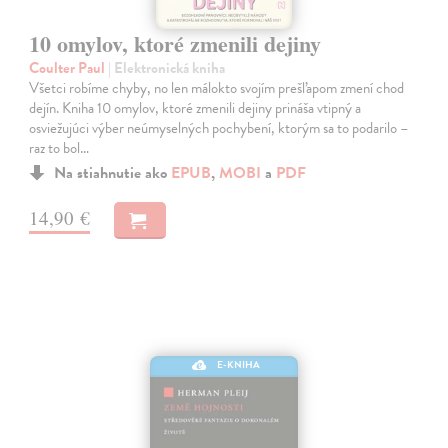
10 omylov, ktoré zmenili dejiny
Coulter Paul
| Elektronická kniha
Všetci robíme chyby, no len málokto svojím prešľapom zmení chod
dejín. Kniha 10 omylov, ktoré zmenili dejiny prináša vtipný a
osviežujúci výber neúmyselných pochybení, ktorým sa to podarilo –
raz to bol…
Na stiahnutie ako
EPUB
,
MOBI
a
PDF
14,90 €
E-KNIHA