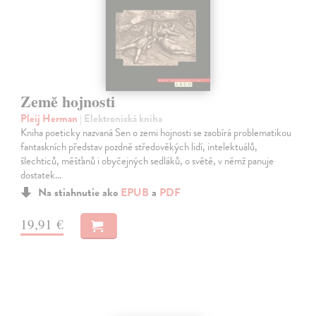
Země hojnosti
Pleij Herman
| Elektronická kniha
Kniha poeticky nazvaná Sen o zemi hojnosti se zaobírá problematikou
fantaskních představ pozdně středověkých lidí, intelektuálů,
šlechticů, měšťanů i obyčejných sedláků, o světě, v němž panuje
dostatek…
Na stiahnutie ako
EPUB
a
PDF
19,91 €