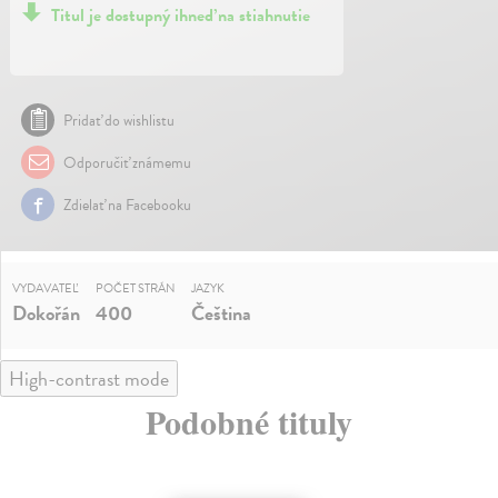
Titul je dostupný ihneď na stiahnutie
Pridať do wishlistu
Odporučiť známemu
Zdielať na Facebooku
VYDAVATEĽ
POČET STRÁN
JAZYK
Dokořán
400
Čeština
High-contrast mode
Podobné tituly