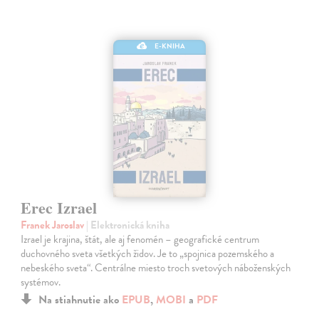
E-KNIHA
Erec Izrael
Franek Jaroslav
| Elektronická kniha
Izrael je krajina, štát, ale aj fenomén – geografické centrum
duchovného sveta všetkých židov. Je to „spojnica pozemského a
nebeského sveta“. Centrálne miesto troch svetových náboženských
systémov.
Na stiahnutie ako
EPUB
,
MOBI
a
PDF