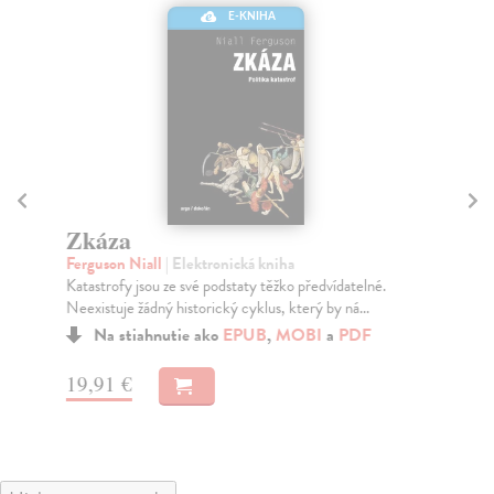
E-KNIHA
Zkáza
Do
Ferguson Niall
| Elektronická kniha
Vo
Katastrofy jsou ze své podstaty těžko předvídatelné.
Dob
Neexistuje žádný historický cyklus, který by ná...
con
Na stiahnutie ako
EPUB
,
MOBI
a
PDF
19,91 €
15