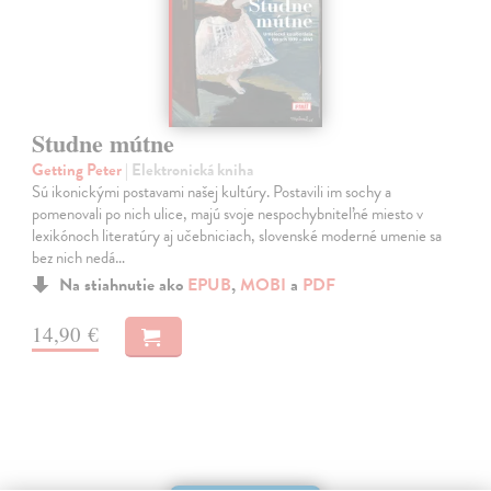
Studne mútne
Getting Peter
| Elektronická kniha
Sú ikonickými postavami našej kultúry. Postavili im sochy a
pomenovali po nich ulice, majú svoje nespochybniteľné miesto v
lexikónoch literatúry aj učebniciach, slovenské moderné umenie sa
bez nich nedá…
Na stiahnutie ako
EPUB
,
MOBI
a
PDF
14,90 €