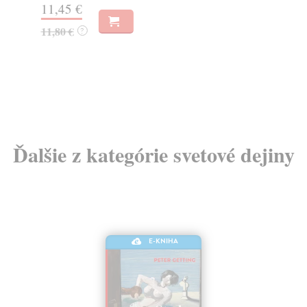
11,45 €
Do
dní
11,80 €
?
gar
4,
4,
Ďalšie z kategórie svetové dejiny
E-KNIHA