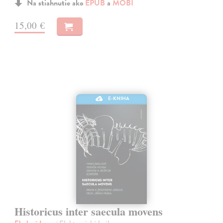
Na stiahnutie ako
EPUB
a
MOBI
15,00 €
E-KNIHA
Historicus inter saecula movens