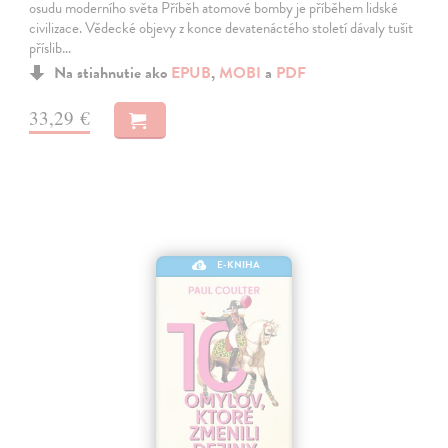
osudu moderního světa Příběh atomové bomby je příběhem lidské
civilizace. Vědecké objevy z konce devatenáctého století dávaly tušit
příslib…
Na stiahnutie ako
EPUB
,
MOBI
a
PDF
33,29 €
E-KNIHA