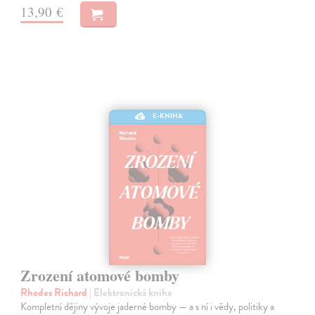
13,90 €
E-KNIHA
Zrození atomové bomby
Rhodes Richard
| Elektronická kniha
Kompletní dějiny vývoje jaderné bomby — a s ní i vědy, politiky a