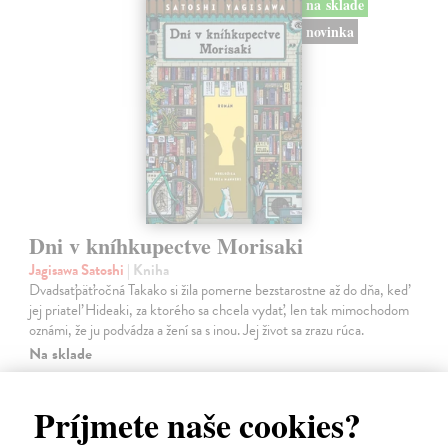
na sklade
novinka
Dni v kníhkupectve Morisaki
Jagisawa Satoshi
| Kniha
Dvadsaťpäťročná Takako si žila pomerne bezstarostne až do dňa, keď
jej priateľ Hideaki, za ktorého sa chcela vydať, len tak mimochodom
oznámi, že ju podvádza a žení sa s inou. Jej život sa zrazu rúca.
Na sklade
13,71 €
Príjmete naše cookies?
14,90 €
?