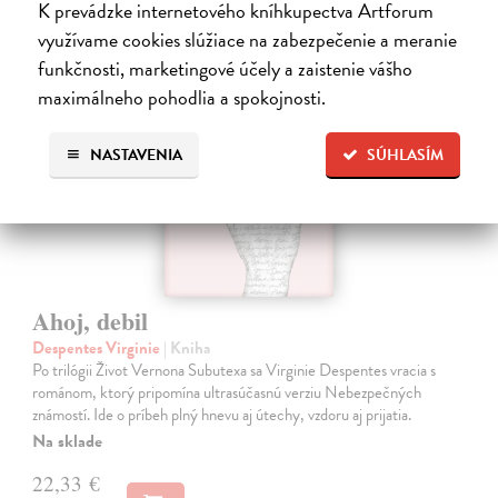
K prevádzke internetového kníhkupectva Artforum
využívame cookies slúžiace na zabezpečenie a meranie
na sklade
funkčnosti, marketingové účely a zaistenie vášho
maximálneho pohodlia a spokojnosti.
NASTAVENIA
SÚHLASÍM
Ahoj, debil
Despentes Virginie
| Kniha
Po trilógii Život Vernona Subutexa sa Virginie Despentes vracia s
románom, ktorý pripomína ultrasúčasnú verziu Nebezpečných
známostí. Ide o príbeh plný hnevu aj útechy, vzdoru aj prijatia.
Na sklade
22,33 €