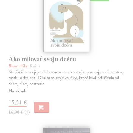
Ako milovať svoju dcéru
Blum Hila
| Kniha
Staršia žena stojí pred domom a cez okno tajne pozoruje rodinu: otca,
matku a dve deti. Díva sa na svoje vnučky, ktoré kvôli odlúčeniu od
dcéry nikdy nestretla.
Na sklade
15,21 €
16,90 €
?