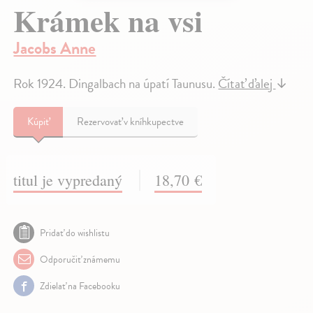
Krámek na vsi
Jacobs Anne
Rok 1924. Dingalbach na úpatí Taunusu.
Čítať ďalej
↓
Kúpiť
Rezervovať v kníhkupectve
titul je vypredaný
18,70 €
Pridať do wishlistu
Odporučiť známemu
Zdielať na Facebooku