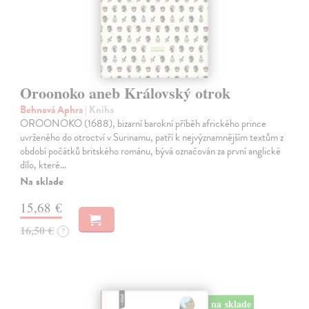
Oroonoko aneb Královský otrok
Behnová Aphra
| Kniha
OROONOKO (1688), bizarní barokní příběh afrického prince
uvrženého do otroctví v Surinamu, patří k nejvýznamnějším textům z
období počátků britského románu, bývá označován za první anglické
dílo, které…
Na sklade
15,68 €
16,50 €
?
na sklade