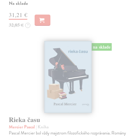
Na sklade
31,21 €
32,85 €
?
na sklade
Rieka času
Mercier Pascal
| Kniha
Pascal Mercier bol vždy majstrom filozofického rozprávania. Romány