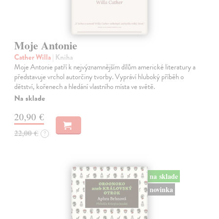
Moje Antonie
Cather Willa
| Kniha
Moje Antonie patří k nejvýznamnějším dílům americké literatury a
představuje vrchol autorčiny tvorby. Vypráví hluboký příběh o
dětství, kořenech a hledání vlastního místa ve světě.
Na sklade
20,90 €
22,00 €
?
na sklade
novinka