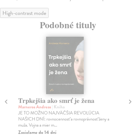
High-contrast mode
Podobné tituly
Trpkejšia ako smrť je žena
P
Marneros Andreas
| Kniha
Bor
JE TO MOŽNO NAJVÄČŠIA REVOLÚCIA
Tát
NAŠICH DNÍ: rovnocennosť a rovnoprávnosť ženy a
Bor
muža. Vojna a mier m...
Na
Zasielame do 14 dní