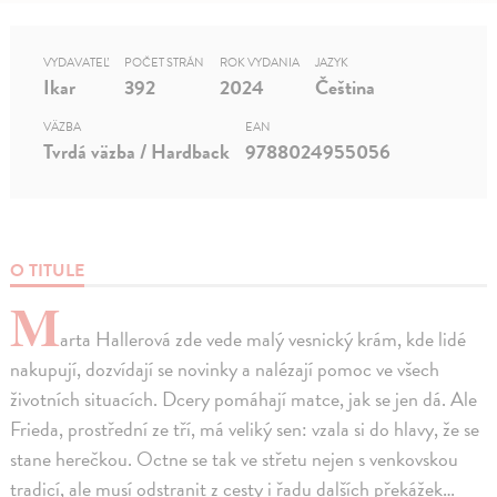
VYDAVATEĽ
POČET STRÁN
ROK VYDANIA
JAZYK
Ikar
392
2024
Čeština
VÄZBA
EAN
Tvrdá väzba / Hardback
9788024955056
O TITULE
M
arta Hallerová zde vede malý vesnický krám, kde lidé
nakupují, dozvídají se novinky a nalézají pomoc ve všech
životních situacích. Dcery pomáhají matce, jak se jen dá. Ale
Frieda, prostřední ze tří, má veliký sen: vzala si do hlavy, že se
stane herečkou. Octne se tak ve střetu nejen s venkovskou
tradicí, ale musí odstranit z cesty i řadu dalších překážek…