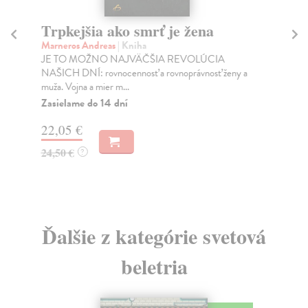
Trpkejšia ako smrť je žena
P
Marneros Andreas
| Kniha
Bor
JE TO MOŽNO NAJVÄČŠIA REVOLÚCIA
Tát
NAŠICH DNÍ: rovnocennosť a rovnoprávnosť ženy a
Bor
muža. Vojna a mier m...
Na
Zasielame do 14 dní
18
22,05 €
19
24,50 €
?
Ďalšie z kategórie svetová
beletria