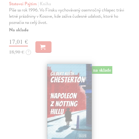
Statovci Pajtim
| Kniha
Píše sa rok 1996. Vo Fínsku vychovávaný osemročný chlapec trávi
letné prázdniny v Kosove, kde zažíva čudesné udalosti, ktoré ho
poznačia na celý život.
Na sklade
17,01 €
18,90 €
?
na sklade