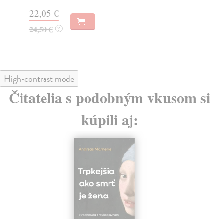
18
22,05 €
19
24,50 €
?
High-contrast mode
Čitatelia s podobným vkusom si
kúpili aj: