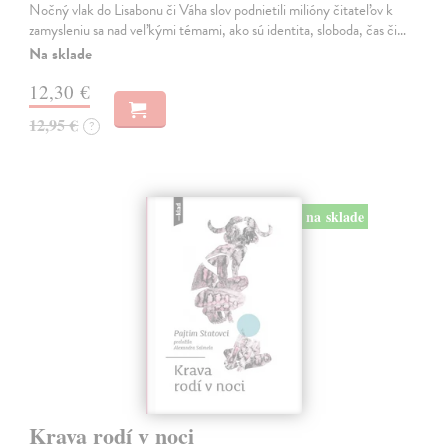
Nočný vlak do Lisabonu či Váha slov podnietili milióny čitateľov k
zamysleniu sa nad veľkými témami, ako sú identita, sloboda, čas či…
Na sklade
12,30 €
12,95 €
?
na sklade
Krava rodí v noci