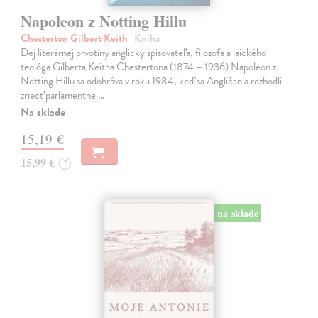
Napoleon z Notting Hillu
Chesterton Gilbert Keith
| Kniha
Dej literárnej prvotiny anglický spisovateľa, filozofa a laického
teológa Gilberta Keitha Chestertona (1874 – 1936) Napoleon z
Notting Hillu sa odohráva v roku 1984, keď sa Angličania rozhodli
zriecť parlamentnej…
Na sklade
15,19 €
15,99 €
?
na sklade