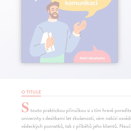
O TITULE
S
touto praktickou příručkou si s tím hravě poradí
univerzity s desítkami let zkušeností, vám nabízí osvěd
vědeckých poznatků, tak z příběhů jeho klientů. Naučí