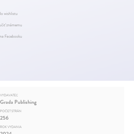
do wishlistu
čiť známemu
 na Facebooku
VYDAVATEĽ
Grada Publishing
POČET STRÁN
256
ROK VYDANIA
2024