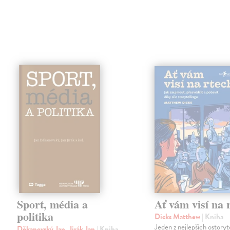
Sport, média a
Ať vám visí na 
politika
Dicks Matthew
| Kniha
Jeden z nejlepších ostoryt
Děkanovský Jan, Jirák Jan
| Kniha