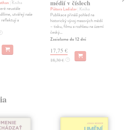
médií v číslech
N
athan
| Kniha
teré neustále
Pištora Ladislav
| Kniha
Kli
dílíme, utvářejí naše
Publikace přináší pohled na
Kni
 reflektují a
historický vývoj masových médií
vývo
– tisku, filmu a rozhlasu na území
let
český...
příb
?
Zasielame do 12 dní
Zas
17,75 €
10
18,30 €
10,
?
ia