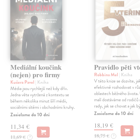
Mediální koučink
Pravidlo pěti vt
(nejen) pro firmy
Robbins Mel
| Kniha
V této knize se dozvíte, ja
Kučera Pavel
| Kniha
efektivně rozhodovat v rů
Média jsou rychlejší než kdy dřív.
oblastech běžného života.
Jedna věta vytržená z kontextu se
malí dostáváme od rodičů 
během několika minut šíří médii,
rady, jak se chovat a jak bý
sociálními sítěmi i obchodními kruhy.
Zasielame do 10 dní
Zasielame do 10 dní
18,19 €
11,34 €
18,75 €
11,69 €
?
?