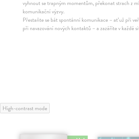
vyhnout se trapným momentům, překonat strach z mluv
komunikační výzvy.
Přestaňte se bát spontánní komunikace – ať už při v
při navazování nových kontaktů – a zazáříte v každé si
High-contrast mode