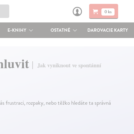
0 ks
E-KNIHY
OSTATNÉ
DAROVACIE KARTY
mluvit
Jak vyniknout ve spontánní
s frustraci, rozpaky, nebo těžko hledáte ta správná