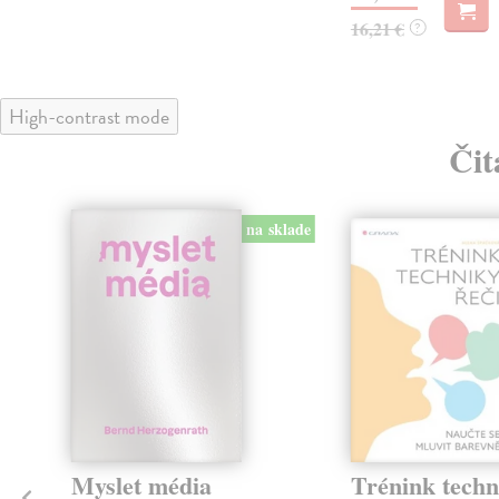
16,21 €
?
High-contrast mode
Čit
na sklade
Myslet média
Trénink techn