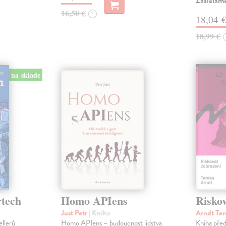
Zasielam
16,50 €
?
18,04 
18,99 €
na sklade
rtech
Homo APIens
Riskov
Just Petr
| Kniha
Arndt Ter
ellerů
Homo APIens – budoucnost lidstva
Kniha pře