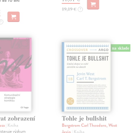
e do 10 dní
19,19 €
?
€
?
na sklade
at zobrazení
Tohle je bullshit
eza
| Kniha
Bergstrom Carl Theodore, West
dstavuje výzkum
Jevin
| Kniha