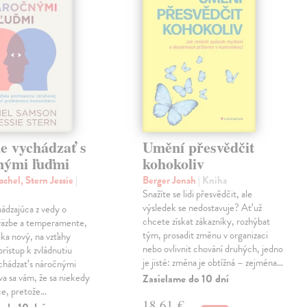
e vychádzať s
Umění přesvědčit
nými ľuďmi
kohokoliv
chel, Stern Jessie
|
Berger Jonah
| Kniha
Snažíte se lidi přesvědčit, ale
výsledek se nedostavuje? Ať už
ádzajúca z vedy o
chcete získat zákazníky, rozhýbat
 väzbe a temperamente,
tým, prosadit změnu v organizaci
ka nový, na vzťahy
nebo ovlivnit chování druhých, jedno
rístup k zvládnutiu
je jisté: změna je obtížná – zejména…
chádzať s náročnými
va sa vám, že sa niekedy
Zasielame do 10 dní
ce, pretože…
18,61 €