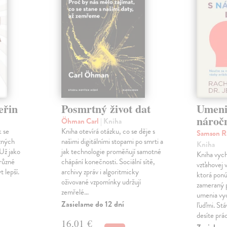
eřin
Posmrtný život dat
Umeni
nároč
Öhman Carl
| Kniha
k se
Kniha otevírá otázku, co se děje s
Samson Ra
zných
našimi digitálními stopami po smrti a
Kniha
 Už jako
jak technologie proměňují samotné
Kniha vych
různé
chápání konečnosti. Sociální sítě,
vzťahovej
t lepší.
archivy zpráv i algoritmicky
ktorá ponú
oživované vzpomínky udržují
zameraný p
zemřelé…
umenia vy
Zasielame do 12 dní
ľuďmi. Stá
desíte prá
16,01 €