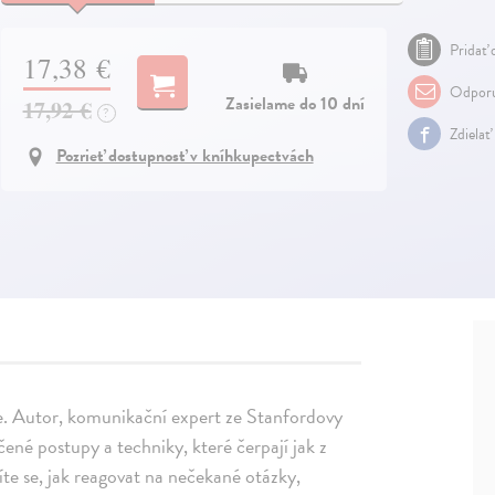
Pridať 
17,38 €
Odporu
Zasielame do 10 dní
17,92 €
?
Zdielať
Pozrieť dostupnosť v kníhkupectvách
te. Autor, komunikační expert ze Stanfordovy
čené postupy a techniky, které čerpají jak z
te se, jak reagovat na nečekané otázky,