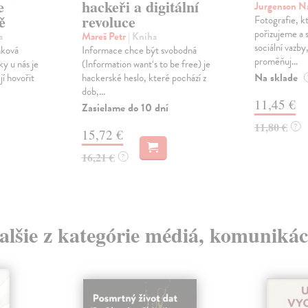
e
hackeři a digitální
Jurgenson N
ě
revoluce
Fotografie, k
pořizujeme a s
a
Mareš Petr
| Kniha
sociální vazby,
nková
Informace chce být svobodná
proměňuj...
y u nás je
(Information want‘s to be free) je
Na sklade
í hovořit
hackerské heslo, které pochází z
dob,...
11,45 €
Zasielame do 10 dní
11,80 €
?
15,72 €
16,21 €
?
alšie z kategórie médiá, komunikác