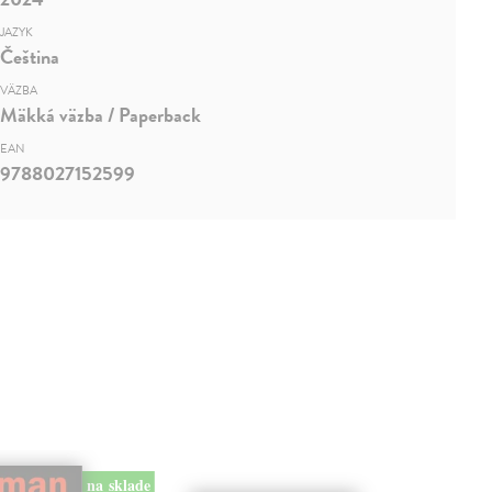
JAZYK
Čeština
VÄZBA
Mäkká väzba / Paperback
EAN
9788027152599
na sklade