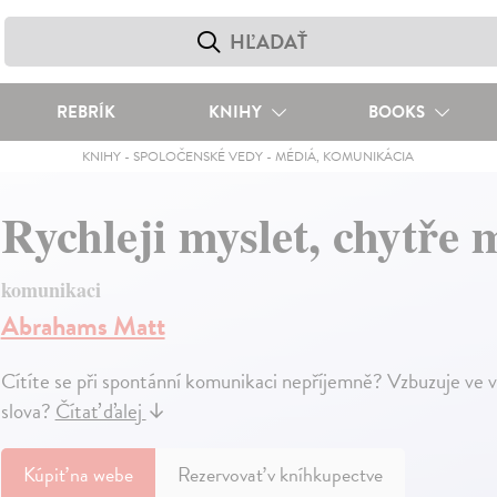
REBRÍK
KNIHY
BOOKS
KNIHY
-
SPOLOČENSKÉ VEDY
-
MÉDIÁ, KOMUNIKÁCIA
Rychleji myslet, chytře 
komunikaci
Abrahams Matt
Cítíte se při spontánní komunikaci nepříjemně? Vzbuzuje ve vá
slova?
Čítať ďalej
↓
Kúpiť
na webe
Rezervovať v kníhkupectve