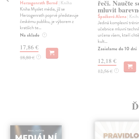
řeči. Naučte s
Herzogenrath Bernd
| Kniha
mluvit barevn
Kniha Myslet média, jíž se
Herzogenrath poprvé představuje
Špačková Alena
| Knih
českému publiku, je výborem z
Jediná komplexní tréni
kratších te...
učebnice mluvní technik
Na sklade
určena všem, kteří chtěj
?
kult...
17,86 €
Zasielame do 10 dní
18,80 €
?
12,18 €
12,56 €
?
Ď