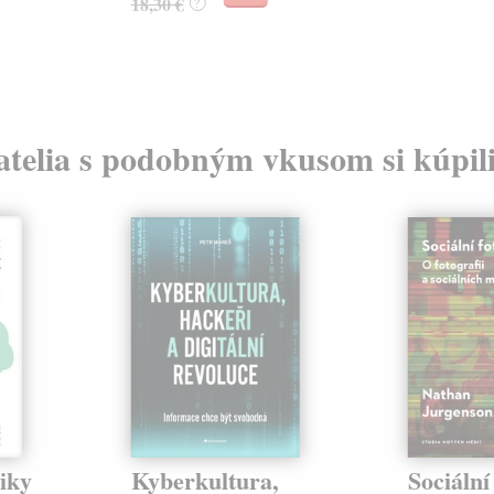
18,30 €
?
atelia s podobným vkusom si kúpili
iky
Kyberkultura,
Sociální