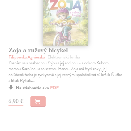
Zoja a ružový bicykel
Filipowska Agnieszka
| Elektronická kniha
Zoznám sa s nezbednou Zojou a jej rodinou – s ockom Kubom,
mamou Karolínou a so sestrou Hanou. Zoja má štyri roky, jej
obľúbená farba je tyrkysová a jej vernými spoločníkmi sú králik Ňufko
a lišiak Ryšiak.…
Na stiahnutie ako
PDF
6,90 €