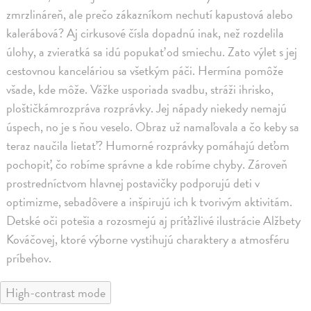
zmrzlináreň, ale prečo zákazníkom nechutí kapustová alebo
kalerábová? Aj cirkusové čísla dopadnú inak, než rozdelila
úlohy, a zvieratká sa idú popukať od smiechu. Zato výlet s jej
cestovnou kanceláriou sa všetkým páči. Hermína pomôže
všade, kde môže. Vážke usporiada svadbu, stráži ihrisko,
ploštičkámrozpráva rozprávky. Jej nápady niekedy nemajú
úspech, no je s ňou veselo. Obraz už namaľovala a čo keby sa
teraz naučila lietať? Humorné rozprávky pomáhajú deťom
pochopiť, čo robíme správne a kde robíme chyby. Zároveň
prostredníctvom hlavnej postavičky podporujú deti v
optimizme, sebadôvere a inšpirujú ich k tvorivým aktivitám.
Detské oči potešia a rozosmejú aj príťažlivé ilustrácie Alžbety
Kováčovej, ktoré výborne vystihujú charaktery a atmosféru
príbehov.
High-contrast mode