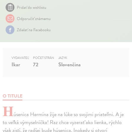
Pridať do wishlistu
Odporučiť známemu
Zdielať na Facebooku
VYDAVATEĽ
POČET STRÁN
JAZYK
Ikar
72
Slovenčina
O TITULE
H
úsenica Hermína žije na lúke so svojimi priateľmi. A je
to veľká výmyselníčka! Raz chce vyzerať ako lienka, rýchlo
však zistí, že radšej bude húsenica. Inokedy si otvorí