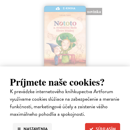
E-KNIHA
novinka
Nototo a strašidelná škola Elvíry Múdrej
Príjmete naše cookies?
Futová Gabriela, (ilustrácie) Marcela Kupčíková
| Elektronická
kniha
K prevádzke internetového kníhkupectva Artforum
Objavte so svojimi deťmi čarovný svet strašidelnej školy Elvíry
využívame cookies slúžiace na zabezpečenie a meranie
Múdrej!V škriatkovskej škole učiteľky Elvíry Múdrej stretneme
písmenkového škriatka Notota, Jajku, ktorá nájde aj ihlu v kope sena,
funkčnosti, marketingové účely a zaistenie vášho
skackajúceho…
maximálneho pohodlia a spokojnosti.
Na stiahnutie ako
PDF
NASTAVENIA
SÚHLASÍM