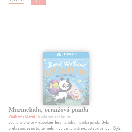
E-KNIHA
Marmeláda, oranžová panda
Walliams David
| Elektronická kniha
Jednoho dne se v hlubokém lese narodila maličká panda. Byla
překrásná, až na to, že měla jinou barvu srsti než ostatní pandy… Byla