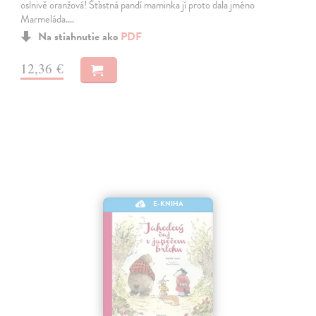
oslnivě oranžová! Šťastná pandí maminka jí proto dala jméno
Marmeláda.…
Na stiahnutie ako
PDF
12,36 €
E-KNIHA