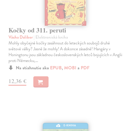
Kočky od 311. peruti
Vácha Dalibor
| Elektronická kniha
Mohly obyčejné kočky zasáhnout do leteckých soubojů druhé
světové války? Jasně že mohly! A dokonce zásadně! Hangáry v
Honingtonu jsou základnou československých letců bojujících v Anglii
proti Německu,…
Na stiahnutie ako
EPUB
,
MOBI
a
PDF
12,36 €
E-KNIHA