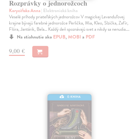
Rozprávky o jednorožcoch
Korycińska Anna
| Elektronická kniha
Veselé príhody priateľských jednorožcov V magickej Levanduľovej
krajine bývajú farebné jednorožce Perlička, Mia, Kleo, Slzička, Zafír,
Flóra, Jantárik, Bela... Každý deň spoznávajú svet a nikdy sa nenudia.…
Na stiahnutie ako
EPUB
,
MOBI
a
PDF
9,00 €
E-KNIHA