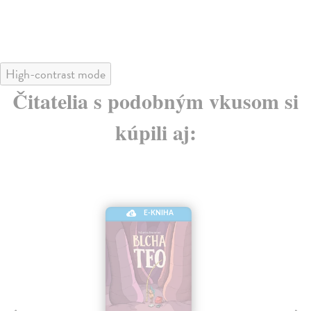
9,10 €
High-contrast mode
Čitatelia s podobným vkusom si
kúpili aj:
E-KNIHA