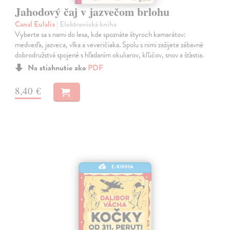
Jahodový čaj v jazvečom brlohu
Canal Eulalia
| Elektronická kniha
Vyberte sa s nami do lesa, kde spoznáte štyroch kamarátov:
medveďa, jazveca, vlka a veveričiaka. Spolu s nimi zažijete zábavné
dobrodružstvá spojené s hľadaním okuliarov, kľúčov, snov a šťastia.
Na stiahnutie ako
PDF
8,40 €
E-KNIHA