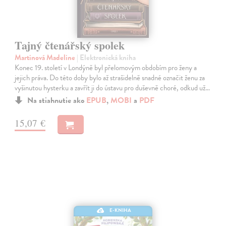
Tajný čtenářský spolek
Martinová Madeline
| Elektronická kniha
Konec 19. století v Londýně byl přelomovým obdobím pro ženy a
jejich práva. Do této doby bylo až strašidelně snadné označit ženu za
vyšinutou hysterku a zavřít ji do ústavu pro duševně choré, odkud už…
Na stiahnutie ako
EPUB
,
MOBI
a
PDF
15,07 €
E-KNIHA