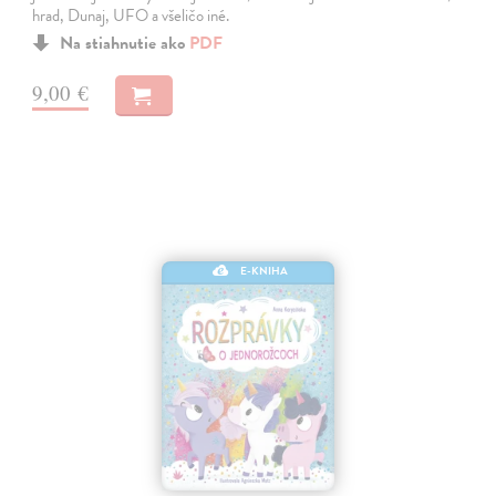
hrad, Dunaj, UFO a všeličo iné.
Na stiahnutie ako
PDF
9,00 €
E-KNIHA