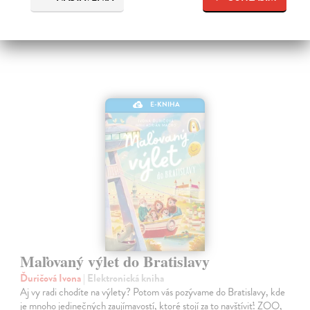
10,49 €
E-KNIHA
Maľovaný výlet do Bratislavy
Ďuričová Ivona
| Elektronická kniha
Aj vy radi chodíte na výlety? Potom vás pozývame do Bratislavy, kde
je mnoho jedinečných zaujímavostí, ktoré stojí za to navštíviť: ZOO,