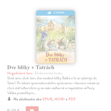
E-KNIHA
Dve blšky v Tatrách
Hegedüšová Jana
| Elektronická kniha
Skok sem, skok tam, dve zvedavé blšky Baška a Izi sa vyberajú do
Tatier! Po získaní sprievodcovského oprávnenia v hlavnom meste sa
chcú stáť odborníkmi aj na naše nádherné a majestátne veľhory.
Vďaka priateľským…
Na stiahnutie ako
EPUB
,
MOBI
a
PDF
9,10 €