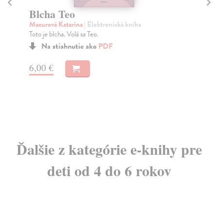
Ako naučiť Eda lietať?
V
Macurová Katarína
| Elektronická kniha
Ma
Macko má nového kamaráta Eda. Edo je síce vták, ale
Nád
vôbec nelieta.
Kat
Na stiahnutie ako
PDF
5,60 €
9,
Ďalšie z kategórie e-knihy pre
deti od 4 do 6 rokov