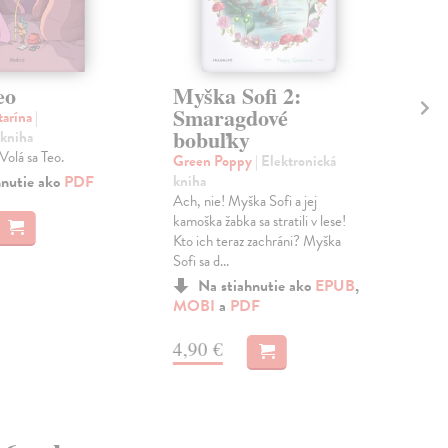
eo
Myška Sofi 2:
Pí
Smaragdové
ri
tarína
|
bobuľky
 kniha
Pav
 Volá sa Teo.
kni
Green Poppy
| Elektronická
Pre
hnutie ako
PDF
kniha
rie
Ach, nie! Myška Sofi a jej
hra
kamoška žabka sa stratili v lese!
abec
Kto ich teraz zachráni? Myška
Sofi sa d...
Na stiahnutie ako
EPUB
,
4,
MOBI
a
PDF
4,90 €