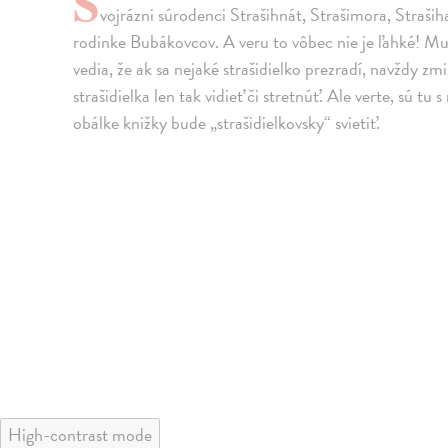
S
vojrázni súrodenci Strašihnát, Strašimora, Strašihar
rodinke Bubákovcov. A veru to vôbec nie je ľahké! Mus
vedia, že ak sa nejaké strašidielko prezradí, navždy z
strašidielka len tak vidieť či stretnúť. Ale verte, sú 
obálke knižky bude „strašidielkovsky“ svietiť.
High-contrast mode