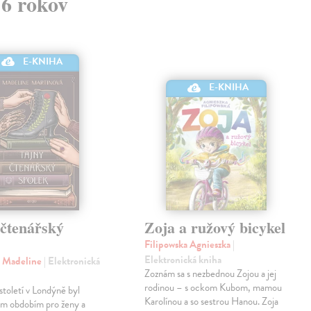
 6 rokov
E-KNIHA
E-KNIHA
 čtenářský
Zoja a ružový bicykel
k
Filipowska Agnieszka
|
Elektronická kniha
á Madeline
| Elektronická
Zoznám sa s nezbednou Zojou a jej
rodinou – s ockom Kubom, mamou
století v Londýně byl
Karolínou a so sestrou Hanou. Zoja
m obdobím pro ženy a