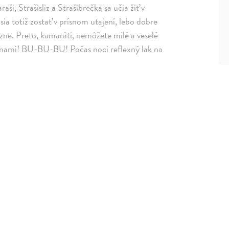
aši, Strašisliz a Strašibrečka sa učia žiť v
ia totiž zostať v prísnom utajení, lebo dobre
mizne. Preto, kamaráti, nemôžete milé a veselé
tu s nami! BU-BU-BU! Počas noci reflexný lak na