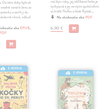
má štyri roky, jej obľúbená farba je
va. Do této doby bylo až
tyrkysová a jej vernými spoločníkmi
ě snadné označit ženu za
sú králik Ňufko a lišiak Ryšiak.…
ysterku a zavřít ji do
o duševně choré, odkud
Na stiahnutie ako
PDF
6,90 €
iahnutie ako
EPUB
,
PDF
€
E-KNIHA
E-KNIHA