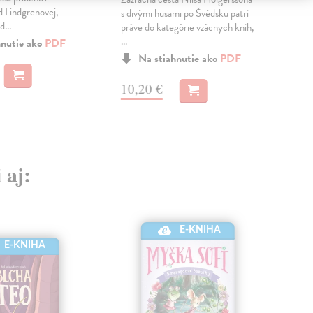
fare
d Lindgrenovej,
s divými husami po Švédsku patrí
d...
práve do kategórie vzácnych kníh,
...
MO
hnutie ako
PDF
Na stiahnutie ako
PDF
9,
10,20 €
 aj:
E-KNIHA
E-KNIHA