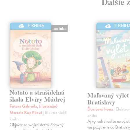
Ďalšie 
E-KNIHA
E-KNIH
novinka
Nototo a strašidelná
Maľovaný výlet
škola Elvíry Múdrej
Bratislavy
Futová Gabriela, (ilustrácie)
Ďuričová Ivona
| Elektro
Marcela Kupčíková
| Elektronická
kniha
kniha
Aj vy radi chodíte na výl
Objavte so svojimi deťmi čarovný
vás pozývame do Bratislavy