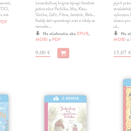
avostí,
Levanduľovej krajine bývajú farebné
jejich prá
: ZOO,
jednorožce Perlička, Mia, Kleo,
strašideln
o iné.
Slzička, Zafír, Flóra, Jantárik, Bela...
vyšinutou h
Každý deň spoznávajú svet a nikdy sa
ústavu pr
PDF
nenudia.…
už…
Na stiahnutie ako
EPUB
,
Na st
MOBI
a
PDF
MOBI
a
9,00 €
15,07 
A
E-KNIHA