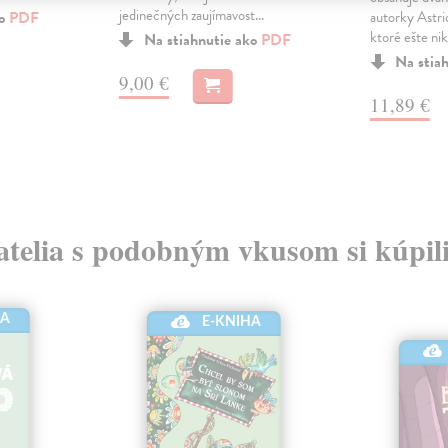
jedinečných zaujímavost...
ko
PDF
autorky Astri
ktoré ešte nik
Na stiahnutie ako
PDF
Na stia
9,00 €
11,89 €
atelia s podobným vkusom si kúpili
HA
E-KNIHA