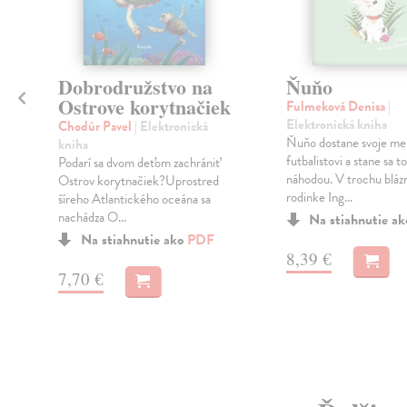
Dobrodružstvo na
Ňuňo
Ostrove korytnačiek
Fulmeková Denisa
|
Elektronická kniha
Chodúr Pavel
| Elektronická
Ňuňo dostane svoje me
kniha
futbalistovi a stane sa t
Podarí sa dvom deťom zachrániť
m
náhodou. V trochu blázn
Ostrov korytnačiek?Uprostred
rodinke Ing...
šíreho Atlantického oceána sa
nachádza O...
Na stiahnutie a
Na stiahnutie ako
PDF
8,39 €
7,70 €