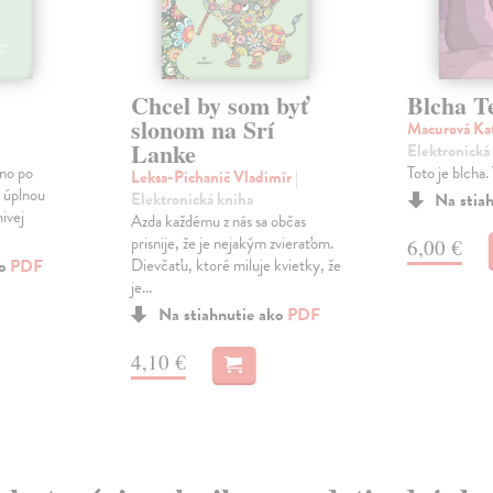
Chcel by som byť
Blcha T
slonom na Srí
Macurová Ka
Lanke
Elektronická
no po
Toto je blcha.
Leksa-Pichanič Vladimír
|
o úplnou
Elektronická kniha
Na stia
ivej
Azda každému z nás sa občas
prisnije, že je nejakým zvieraťom.
6,00 €
ko
PDF
Dievčaťu, ktoré miluje kvietky, že
je...
Na stiahnutie ako
PDF
4,10 €