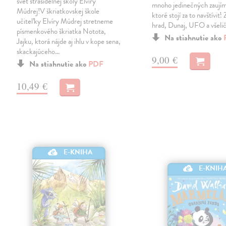
svet strašidelnej školy Elvíry
mnoho jedinečných zaujím
Múdrej!V škriatkovskej škole
ktoré stojí za to navštíviť
učiteľky Elvíry Múdrej stretneme
hrad, Dunaj, UFO a všelič
písmenkového škriatka Notota,
Na stiahnutie ako
Jajku, ktorá nájde aj ihlu v kope sena,
skackajúceho…
9,00 €
Na stiahnutie ako
PDF
10,49 €
E-KNIHA
E-KNIH