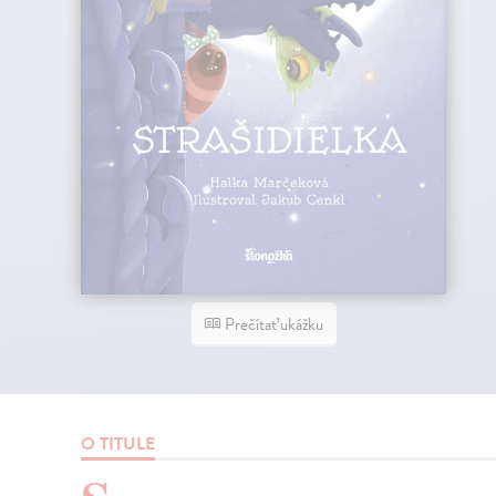
Prečítať ukážku
O TITULE