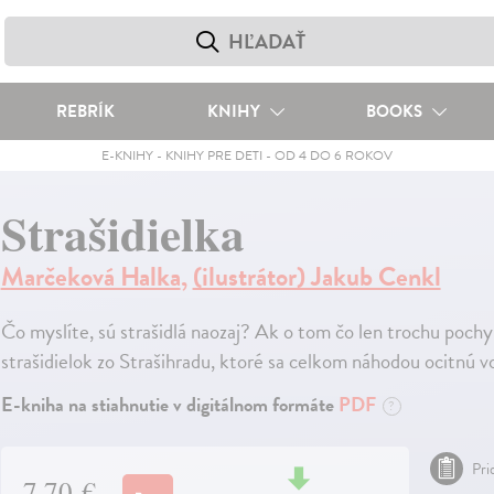
REBRÍK
KNIHY
BOOKS
E-KNIHY
-
KNIHY PRE DETI
-
OD 4 DO 6 ROKOV
Strašidielka
Marčeková Halka
,
(ilustrátor) Jakub Cenkl
Čo myslíte, sú strašidlá naozaj? Ak o tom čo len trochu pochyb
strašidielok zo Strašihradu, ktoré sa celkom náhodou ocitnú vo
E-kniha na stiahnutie v digitálnom formáte
PDF
?
Pri
7,70 €