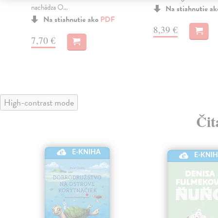
nachádza O...
Na stiahnutie a
Na stiahnutie ako
PDF
8,39 €
7,70 €
High-contrast mode
Čit
E-KNIHA
E-KNI