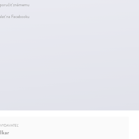
oručiť známemu
elať na Facebooku
VYDAVATEĽ
Ikar