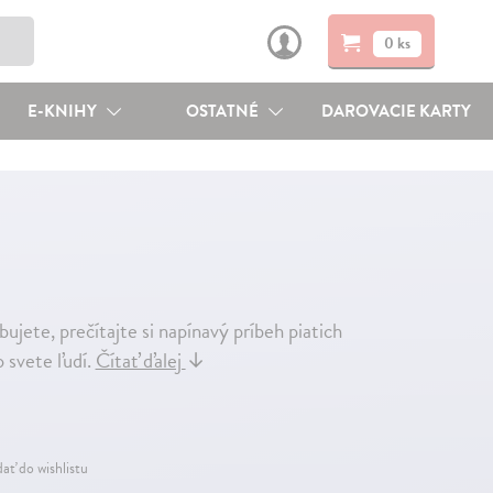
0 ks
E-KNIHY
OSTATNÉ
DAROVACIE KARTY
ujete, prečítajte si napínavý príbeh piatich
 svete ľudí.
Čítať ďalej
↓
dať do wishlistu