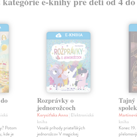
z kategórie e-knihy pre deti od 4 do
A
E-KNIHA
 do
Rozprávky o
Tajný
jednorožcoch
spole
nická
Korycińska Anna
| Elektronická
Martinov
kniha
kniha
ety? Potom
Veselé príhody priateľských
Konec 19. 
, kde je
jednorožcov V magickej
přelomový