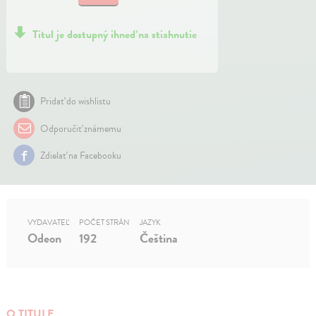
Titul je dostupný ihneď na stiahnutie
Pridať do wishlistu
Odporučiť známemu
Zdielať na Facebooku
VYDAVATEĽ
POČET STRÁN
JAZYK
Odeon
192
Čeština
O TITULE