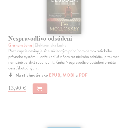
Nespravodlivo odsúdení
Grisham John
| Elektronická kniha
Prezumpcia neviny je síce základným princípom demokratického
právneho systému, lenže keď už v ňom raz niekoho odsúdia, je takmer
nemožné verdikt spochybniť. Kniha Nespravodlivo odsúdení prináša
desať skutočných…
Na stiahnutie ako
EPUB
,
MOBI
a
PDF
13,90 €