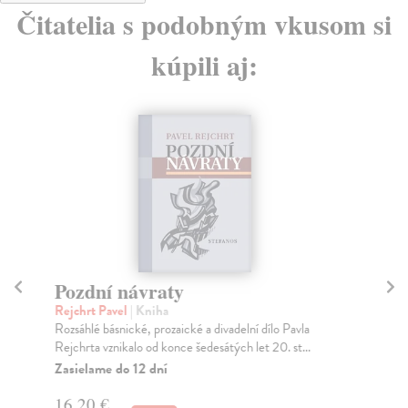
Čitatelia s podobným vkusom si
kúpili aj:
Pozdní návraty
Č
go
Rejchrt Pavel
| Kniha
Rozsáhlé básnické, prozaické a divadelní dílo Pavla
Voi
Rejchrta vznikalo od konce šedesátých let 20. st...
Pub
zko
Zasielame do 12 dní
Za
16,20 €