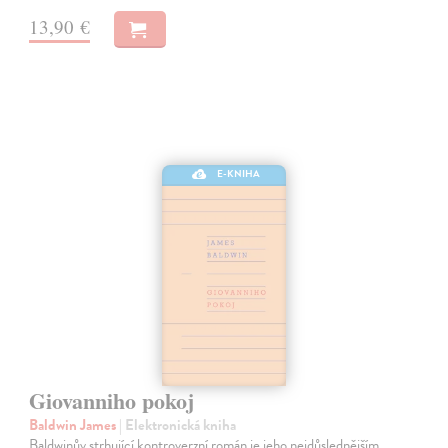
13,90 €
E-KNIHA
Giovanniho pokoj
Baldwin James
| Elektronická kniha
Baldwinův strhující kontroverzní román je jeho nejdůslednějším