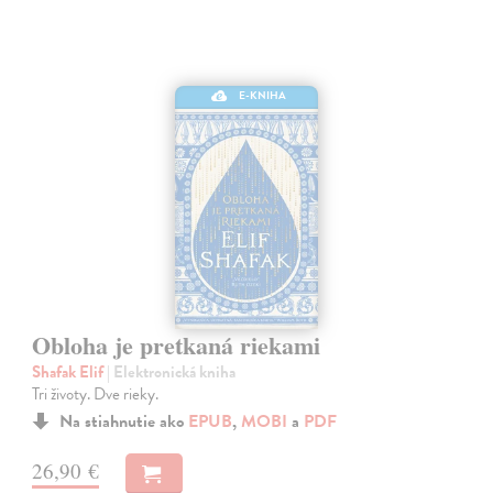
E-KNIHA
Obloha je pretkaná riekami
Shafak Elif
| Elektronická kniha
Tri životy. Dve rieky.
Na stiahnutie ako
EPUB
,
MOBI
a
PDF
26,90 €