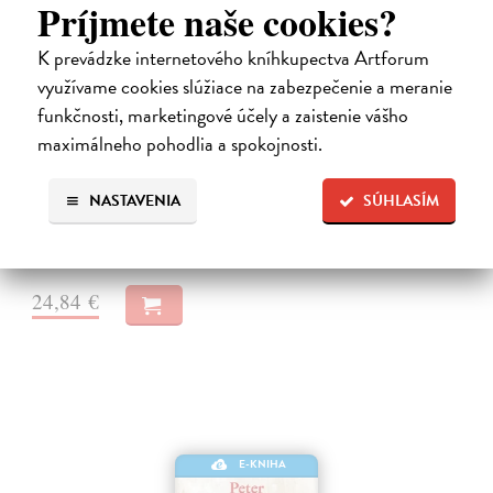
Príjmete naše cookies?
K prevádzke internetového kníhkupectva Artforum
využívame cookies slúžiace na zabezpečenie a meranie
Město a jeho nejisté zdi
funkčnosti, marketingové účely a zaistenie vášho
Murakami Haruki
| Elektronická kniha
maximálneho pohodlia a spokojnosti.
Město a jeho nejisté zdi – dlouho očekávaný román Harukiho
Murakamiho volně navazuje na autorovu starší novelu z roku 1980 a
NASTAVENIA
SÚHLASÍM
tematicky se prolíná s jeho kultovním dílem Konec světa & Hard-
boiled Wonderland.…
Na stiahnutie ako
EPUB
a
MOBI
24,84 €
E-KNIHA