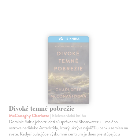
E-KNIHA
Divoké temné pobrežie
McConaghy Charlotte
| Elektronická kniha
Dominic Salt a jeho tri deti sú správcami Shearwateru – malého
ostrova neďaleko Antarktídy, ktorý ukrýva najväčšiu banku semien na
svete. Kedysi pulzujúce výskumné centrum je dnes pre stúpajúcu