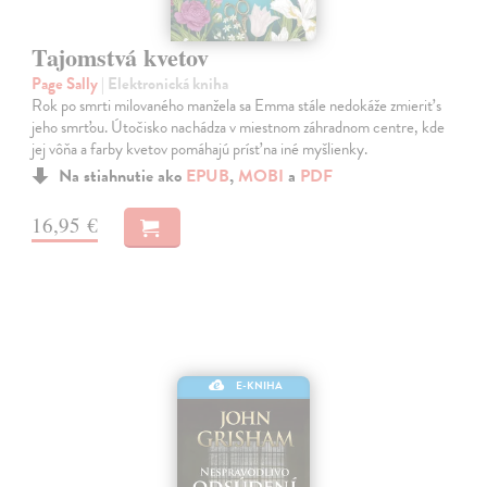
Tajomstvá kvetov
Page Sally
| Elektronická kniha
Rok po smrti milovaného manžela sa Emma stále nedokáže zmieriť s
jeho smrťou. Útočisko nachádza v miestnom záhradnom centre, kde
jej vôňa a farby kvetov pomáhajú prísť na iné myšlienky.
Na stiahnutie ako
EPUB
,
MOBI
a
PDF
16,95 €
E-KNIHA