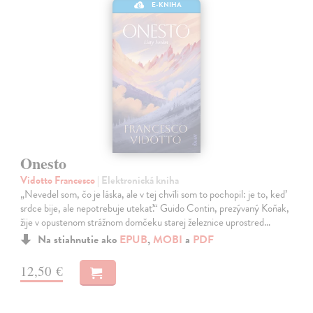
E-KNIHA
Onesto
Vidotto Francesco
| Elektronická kniha
„Nevedel som, čo je láska, ale v tej chvíli som to pochopil: je to, keď
srdce bije, ale nepotrebuje utekať.“ Guido Contin, prezývaný Koňak,
žije v opustenom strážnom domčeku starej železnice uprostred…
Na stiahnutie ako
EPUB
,
MOBI
a
PDF
12,50 €