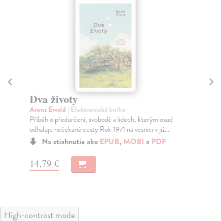
Dva životy
Ta
Arenz Ewald
| Elektronická kniha
Mo
Příběh o předurčení, svobodě a lidech, kterým osud
Ems
odhaluje nečekané cesty Rok 1971 na vesnici v již...
Hol
den
Na stiahnutie ako
EPUB
,
MOBI
a
PDF
14,79 €
16
High-contrast mode