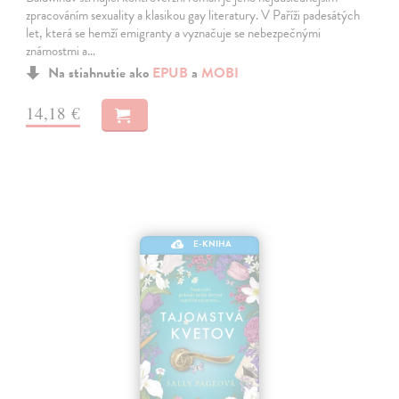
zpracováním sexuality a klasikou gay literatury. V Paříži padesátých
let, která se hemží emigranty a vyznačuje se nebezpečnými
známostmi a…
Na stiahnutie ako
EPUB
a
MOBI
14,18 €
E-KNIHA