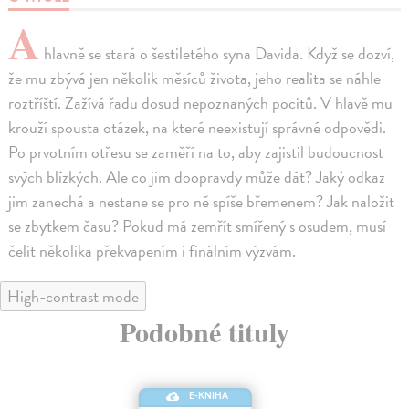
A
hlavně se stará o šestiletého syna Davida. Když se dozví,
že mu zbývá jen několik měsíců života, jeho realita se náhle
roztříští. Zažívá řadu dosud nepoznaných pocitů. V hlavě mu
krouží spousta otázek, na které neexistují správné odpovědi.
Po prvotním otřesu se zaměří na to, aby zajistil budoucnost
svých blízkých. Ale co jim doopravdy může dát? Jaký odkaz
jim zanechá a nestane se pro ně spíše břemenem? Jak naložit
se zbytkem času? Pokud má zemřít smířený s osudem, musí
čelit několika překvapením i finálním výzvám.
High-contrast mode
Podobné tituly
E-KNIHA