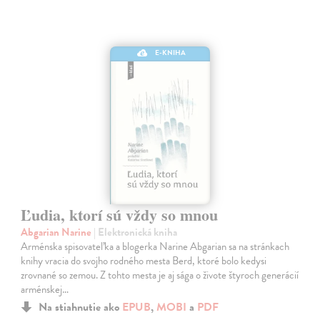
E-KNIHA
Ľudia, ktorí sú vždy so mnou
Abgarian Narine
| Elektronická kniha
Arménska spisovateľka a blogerka Narine Abgarian sa na stránkach
knihy vracia do svojho rodného mesta Berd, ktoré bolo kedysi
zrovnané so zemou. Z tohto mesta je aj sága o živote štyroch generácií
arménskej…
Na stiahnutie ako
EPUB
,
MOBI
a
PDF