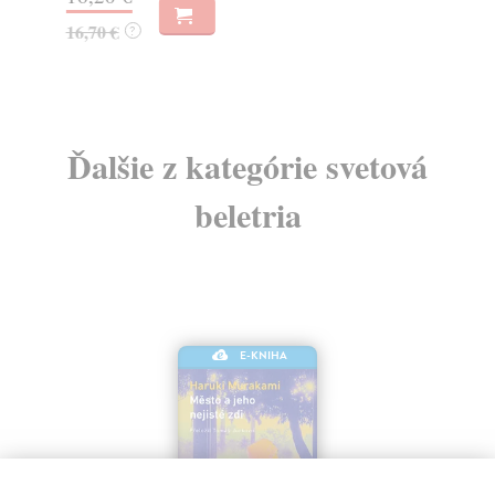
42
16,70 €
?
44
Ďalšie z kategórie svetová
beletria
E-KNIHA