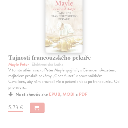
Tajnosti francouzského pekaře
Mayle Peter
| Elektronická kniha
V tomto útlém svazku Peter Mayle spojil síly s Gérardem Auzetem,
majitelem proslulé pekárny „Chez Auzet“ v provensálském
Cavaillonu, aby nám prozradil vše o pečení chleba po francouzsku. Od
přípravy a…
Na stiahnutie ako
EPUB
,
MOBI
a
PDF
5,73 €