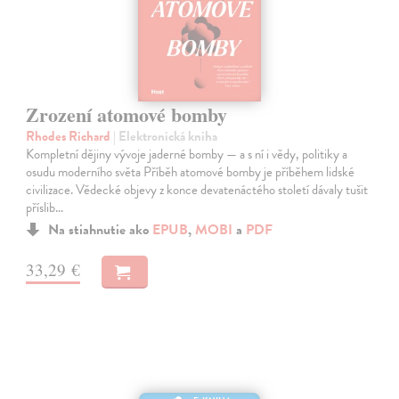
Zrození atomové bomby
Rhodes Richard
| Elektronická kniha
Kompletní dějiny vývoje jaderné bomby — a s ní i vědy, politiky a
osudu moderního světa Příběh atomové bomby je příběhem lidské
civilizace. Vědecké objevy z konce devatenáctého století dávaly tušit
příslib…
Na stiahnutie ako
EPUB
,
MOBI
a
PDF
33,29 €