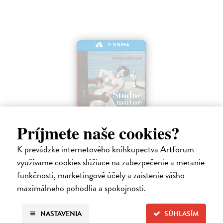
E-KNIHA
Príjmete naše cookies?
K prevádzke internetového kníhkupectva Artforum
Studne mútne
využívame cookies slúžiace na zabezpečenie a meranie
Getting Peter
| Elektronická kniha
funkčnosti, marketingové účely a zaistenie vášho
Sú ikonickými postavami našej kultúry. Postavili im sochy a
maximálneho pohodlia a spokojnosti.
pomenovali po nich ulice, majú svoje nespochybniteľné miesto v
lexikónoch literatúry aj učebniciach, slovenské moderné umenie sa
bez nich nedá…
NASTAVENIA
SÚHLASÍM
Na stiahnutie ako
EPUB
,
MOBI
a
PDF