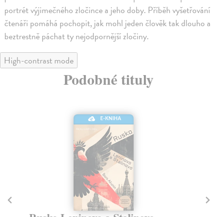
portrét výjimečného zločince a jeho doby. Příběh vyšetřování
čtenáři pomáhá pochopit, jak mohl jeden člověk tak dlouho a
beztrestně páchat ty nejodpornější zločiny.
High-contrast mode
Podobné tituly
E-KNIHA