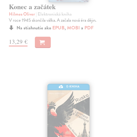
Konec a začátek
Hilmes Oliver
| Elektronická kniha
V roce 1945 skončila válka. A začala nová éra dějin.
Na stiahnutie ako
EPUB
,
MOBI
a
PDF
13,29 €
E-KNIHA