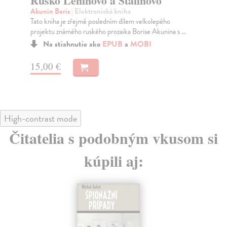
Rusko Leninovo a Stalinovo
M
Akunin Boris
| Elektronická kniha
Gl
Tato kniha je zřejmě posledním dílem velkolepého
Kni
projektu známého ruského prozaika Borise Akunina s ...
chr
psa.
Na stiahnutie ako
EPUB
a
MOBI
15,00 €
14
High-contrast mode
Čitatelia s podobným vkusom si
kúpili aj: