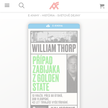
E-KNIHY
-
HISTÓRIA
-
SVETOVÉ DEJINY
E-KNIHA