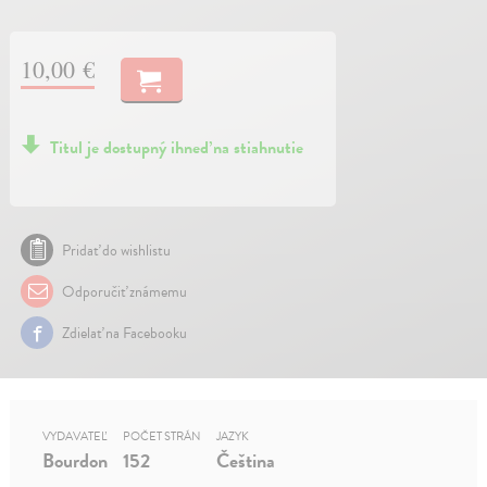
10,00 €
Titul je dostupný ihneď na stiahnutie
Pridať do wishlistu
Odporučiť známemu
Zdielať na Facebooku
VYDAVATEĽ
POČET STRÁN
JAZYK
Bourdon
152
Čeština