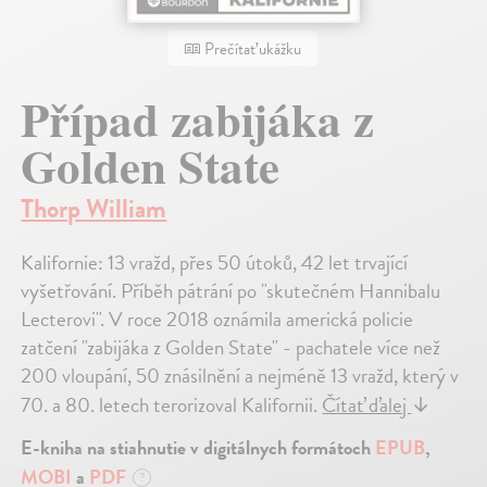
Prečítať ukážku
Případ zabijáka z
Golden State
Thorp William
Kalifornie: 13 vražd, přes 50 útoků, 42 let trvající
vyšetřování. Příběh pátrání po "skutečném Hannibalu
Lecterovi". V roce 2018 oznámila americká policie
zatčení "zabijáka z Golden State" - pachatele více než
200 vloupání, 50 znásilnění a nejméně 13 vražd, který v
70. a 80. letech terorizoval Kalifornii.
Čítať ďalej
↓
E-kniha na stiahnutie v digitálnych formátoch
EPUB
,
MOBI
a
PDF
?