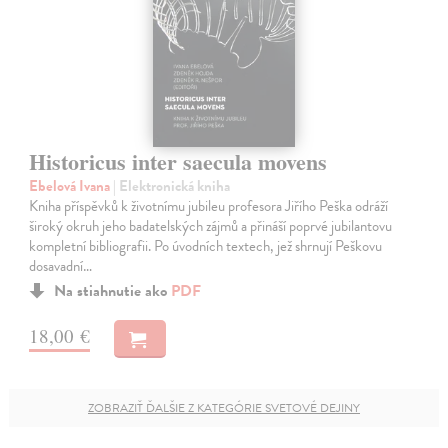
Historicus inter saecula movens
Ebelová Ivana
| Elektronická kniha
Kniha příspěvků k životnímu jubileu profesora Jiřího Peška odráží
široký okruh jeho badatelských zájmů a přináší poprvé jubilantovu
kompletní bibliografii. Po úvodních textech, jež shrnují Peškovu
dosavadní…
Na stiahnutie ako
PDF
18,00 €
ZOBRAZIŤ ĎALŠIE Z KATEGÓRIE SVETOVÉ DEJINY