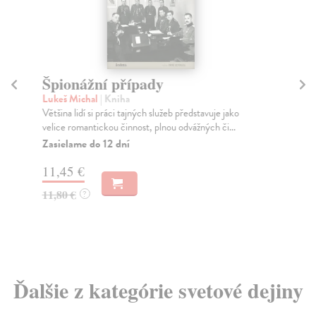
Špionážní případy
V
Lukeš Michal
| Kniha
St
Většina lidí si práci tajných služeb představuje jako
Kni
velice romantickou činnost, plnou odvážných či...
způ
Zasielame do 12 dní
Do
11,45 €
9,
11,80 €
9,
?
Ďalšie z kategórie svetové dejiny