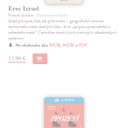
Erec Izrael
Franek Jaroslav
| Elektronická kniha
Izrael je krajina, štát, ale aj fenomén – geografické centrum
duchovného sveta všetkých židov. Je to „spojnica pozemského a
nebeského sveta“. Centrálne miesto troch svetových náboženských
systémov.
Na stiahnutie ako
EPUB
,
MOBI
a
PDF
13,90 €
E-KNIHA