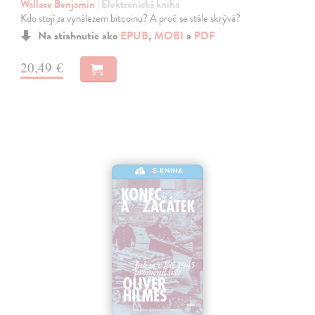
Wallace Benjamin
| Elektronická kniha
Kdo stojí za vynálezem bitcoinu? A proč se stále skrývá?
Na stiahnutie ako
EPUB
,
MOBI
a
PDF
20,49 €
E-KNIHA