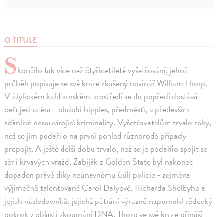
O TITULE
S
končilo tak více než čtyřicetileté vyšetřování, jehož
průběh popisuje ve své knize zkušený novinář William Thorp.
V idylickém kalifornském prostředí se do popředí dostává
celá jedna éra - období hippies, předměstí, a především
zdánlivě nesouvisející kriminality. Vyšetřovatelům trvalo roky,
než se jim podařilo na první pohled různorodé případy
propojit. A ještě delší dobu trvalo, než se je podařilo spojit se
sérií krvavých vražd. Zabiják z Golden State byl nakonec
dopaden právě díky neúnavnému úsilí policie - zejména
výjimečně talentované Carol Dalyové, Richarda Shelbyho a
jejich následovníků, jejichž pátrání výrazně napomohl vědecký
pokrok v oblasti zkoumání DNA. Thorp ve své knize přináší