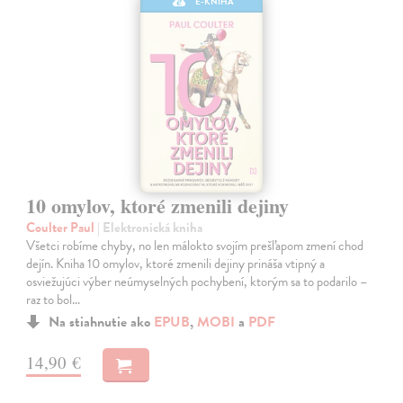
E-KNIHA
10 omylov, ktoré zmenili dejiny
Coulter Paul
| Elektronická kniha
Všetci robíme chyby, no len málokto svojím prešľapom zmení chod
dejín. Kniha 10 omylov, ktoré zmenili dejiny prináša vtipný a
osviežujúci výber neúmyselných pochybení, ktorým sa to podarilo –
raz to bol…
Na stiahnutie ako
EPUB
,
MOBI
a
PDF
14,90 €