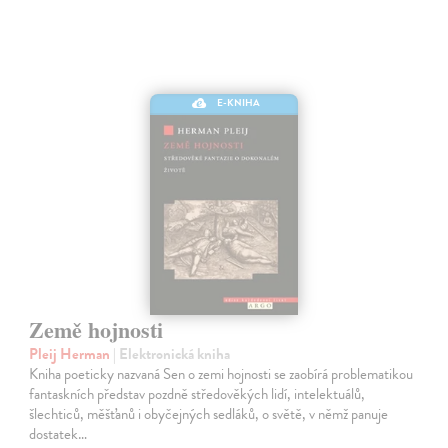
E-KNIHA
Země hojnosti
Pleij Herman
| Elektronická kniha
Kniha poeticky nazvaná Sen o zemi hojnosti se zaobírá problematikou
fantaskních představ pozdně středověkých lidí, intelektuálů,
šlechticů, měšťanů i obyčejných sedláků, o světě, v němž panuje
dostatek…