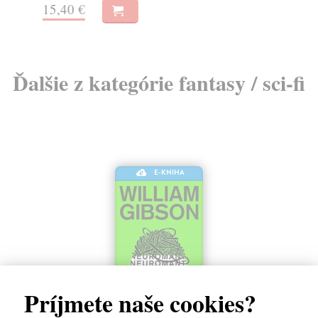
15,40 €
12
Ďalšie z kategórie fantasy / sci-fi
E-KNIHA
Príjmete naše cookies?