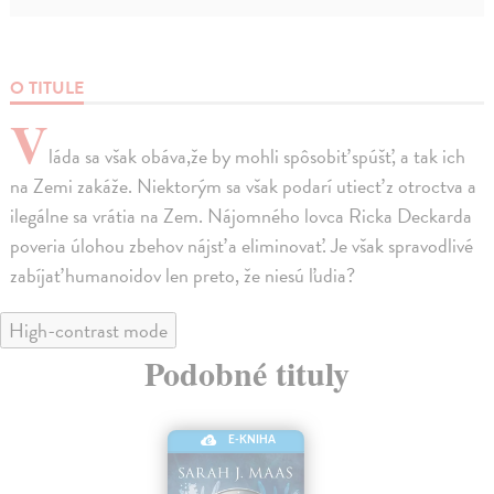
O TITULE
V
láda sa však obáva,že by mohli spôsobiť spúšť, a tak ich
na Zemi zakáže. Niektorým sa však podarí utiecť z otroctva a
ilegálne sa vrátia na Zem. Nájomného lovca Ricka Deckarda
poveria úlohou zbehov nájsť a eliminovať. Je však spravodlivé
zabíjať humanoidov len preto, že niesú ľudia?
High-contrast mode
Podobné tituly
E-KNIHA