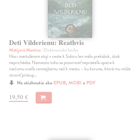
Deti Vilderienu: Reathvis
Matijová Martina
| Elektronická kniha
Hoci martulánom stojí v ceste k Sidoru len málo prekážok, útok
neprichádza. Namiesto toho sa pozornosť nepriateľa upiera k
niečomu oveľa cennejšiemu než k mestu – ku korune, ktorá mu môže
otvoriť prístup…
Na stiahnutie ako
EPUB
,
MOBI
a
PDF
19,50 €