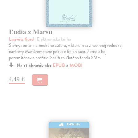
Ľudia z Marsu
Lasswitz Kurd
| Elektronická kniha
Slávny román nemeckého autora, v ktorom sa z nevinnej vedeckej
návštevy Marťanov stane pokus o kolonizáciu Zeme a boj
pozemšťanov o prežitie. Sci-fi zo Zlatého fondu SME.
Na stiahnutie ako
EPUB
a
MOBI
4,49 €
E-KNIHA