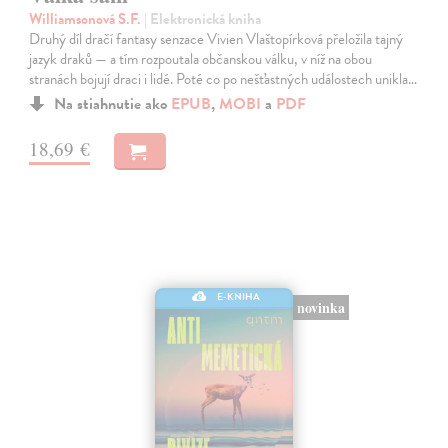
Williamsonová S.F.
| Elektronická kniha
Druhý díl dračí fantasy senzace Vivien Vlaštopírková přeložila tajný
jazyk draků — a tím rozpoutala občanskou válku, v níž na obou
stranách bojují draci i lidé. Poté co po nešťastných událostech unikla…
Na stiahnutie ako
EPUB
,
MOBI
a
PDF
18,69 €
E-KNIHA
novinka