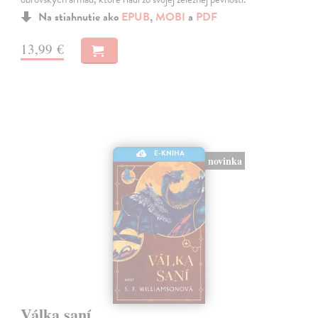
Na stiahnutie ako
EPUB
,
MOBI
a
PDF
13,99 €
E-KNIHA
novinka
Válka saní