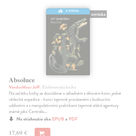
E-KNIHA
novinka
Absoluce
VanderMeer Jeff
| Elektronická kniha
Na začátku knihy se dozvídáme o záhadném a děsivém konci jedné
vědecké expedice - konci tajemně provázaném s budoucími
událostmi a s manipulativními praktikami tajemné státní agentury
známé jako Centrála.…
Na stiahnutie ako
EPUB
a
PDF
17,69 €