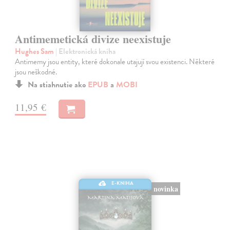
Antimemetická divize neexistuje
Hughes Sam
| Elektronická kniha
Antimemy jsou entity, které dokonale utajují svou existenci. Některé
jsou neškodné.
Na stiahnutie ako
EPUB
a
MOBI
11,95 €
E-KNIHA
novinka