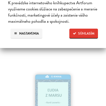
K prevádzke internetového kníhkupectva Artforum
Neuromant
využívame cookies slúžiace na zabezpečenie a meranie
Gibson William
| Elektronická kniha
funkčnosti, marketingové účely a zaistenie vášho
Základné dielo kyberpunku, klasika sci-fi a jedna z najsilnejších vízií
budúcnosti Matrix je svet vo svete, globálny konsenzus, prelud,
maximálneho pohodlia a spokojnosti.
vyjadrenie každého jedného dátového bajtu v kyberpriestore. Henry…
Na stiahnutie ako
EPUB
,
MOBI
a
PDF
NASTAVENIA
SÚHLASÍM
9,79 €
E-KNIHA