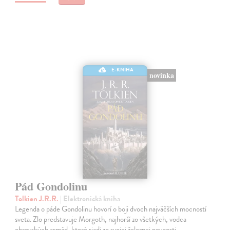
E-KNIHA
novinka
Pád Gondolinu
Tolkien J.R.R.
| Elektronická kniha
Legenda o páde Gondolinu hovorí o boji dvoch najväčších mocností
sveta. Zlo predstavuje Morgoth, najhorší zo všetkých, vodca
obrovských armád, ktoré riadi zo svojej železnej pevnosti.