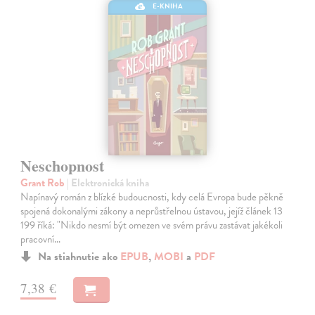
E-KNIHA
Neschopnost
Grant Rob
| Elektronická kniha
Napínavý román z blízké budoucnosti, kdy celá Evropa bude pěkně
spojená dokonalými zákony a neprůstřelnou ústavou, jejíž článek 13
199 říká: "Nikdo nesmí být omezen ve svém právu zastávat jakékoli
pracovní…
Na stiahnutie ako
EPUB
,
MOBI
a
PDF
7,38 €