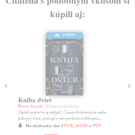
kúpili aj:
E-KNIHA
Kniha dvier
Ve
Brown Gareth
| Elektronická kniha
Maa
Oplatí sa pre ňu aj zabíjať... Cassie Andrewsová vedie
Zač
pokojný život, pracuje v newyorskom kníhkupec...
fan
Na stiahnutie ako
EPUB
,
MOBI
a
PDF