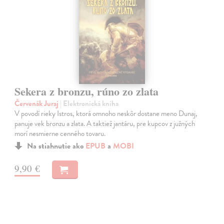
Sekera z bronzu, rúno zo zlata
Červenák Juraj
| Elektronická kniha
V povodí rieky Istros, ktorá omnoho neskôr dostane meno Dunaj,
panuje vek bronzu a zlata. A taktiež jantáru, pre kupcov z južných
morí nesmierne cenného tovaru.
Na stiahnutie ako
EPUB
a
MOBI
9,90 €