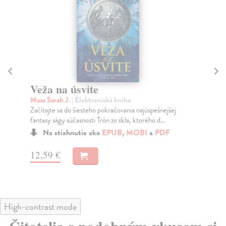
Veža na úsvite
B
Maas Sarah J.
| Elektronická kniha
Maa
Začítajte sa do šiesteho pokračovania najúspešnejšej
Pia
fantasy ságy súčasnosti Trón zo skla, ktorého d...
ság
Na stiahnutie ako
EPUB
,
MOBI
a
PDF
12,59 €
11
High-contrast mode
Čitatelia s podobným vkusom si