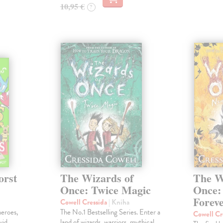
10,95 €
?
orst
The Wizards of
The W
Once: Twice Magic
Once:
Forev
Cowell Cressida
| Kniha
heroes,
The No.1 Bestselling Series. Enter a
Cowell Cr
vid
land of wizards, warriors, mythical