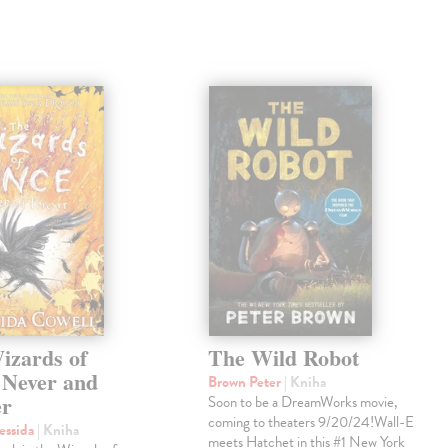
izards of
The Wild Robot
 Never and
Brown Peter
| Kniha
er
Soon to be a DreamWorks movie,
coming to theaters 9/20/24!Wall-E
essida
| Kniha
meets Hatchet in this #1 New York