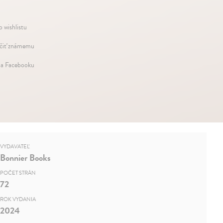
o wishlistu
iť známemu
na Facebooku
VYDAVATEĽ
Bonnier Books
POČET STRÁN
72
ROK VYDANIA
2024