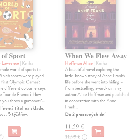
 of Sport
When We Flew Away
r Lawrence
| Kniha
Hoffman Alice
| Kniha
 whole world of sports to
A beautiful novel exploring the
Which sports were played
little-known story of Anne Frank's
y first Olympic Games?
life before she went into hiding –
e different colour jerseys
from bestselling, award-winning
he Tour de France? How
author Alice Hoffman and published
do you throw a gumboot?…
in cooperation with the Anne
Frank…
 nemá titul na sklade.
ca. 5 týždňov.
Do 3 pracovných dní
€
11,59 €
11,95 €
?
?