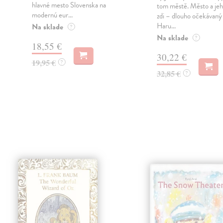
hlavné mesto Slovenska na
tom městě. Město a jeh
modernú eur...
zdi – dlouho očekávan
Haru...
Na sklade
?
Na sklade
?
18,55 €
30,22 €
19,95 €
?
32,85 €
?