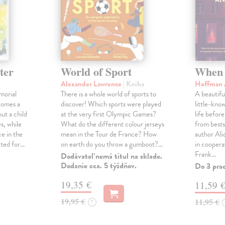
ter
World of Sport
When 
Alexander Lawrence
| Kniha
Hoffman 
morial
There is a whole world of sports to
A beautifu
comes a
discover! Which sports were played
little-kno
ut a child
at the very first Olympic Games?
life befor
s, while
What do the different colour jerseys
from bests
e in the
mean in the Tour de France? How
author Al
cted for…
on earth do you throw a gumboot?…
in coopera
Frank…
Dodávateľ nemá titul na sklade.
Dodanie cca. 5 týždňov.
Do 3 pra
19,35 €
11,59 
19,95 €
11,95 €
?