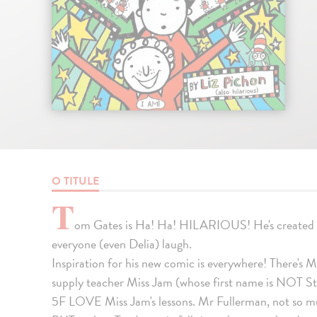
O TITULE
T
om Gates is Ha! Ha! HILARIOUS! He's created 
everyone (even Delia) laugh.
Inspiration for his new comic is everywhere! There's
supply teacher Miss Jam (whose first name is NOT Stra
5F LOVE Miss Jam's lessons. Mr Fullerman, not so m