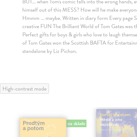
BUT... when Tom's comic falls into the wrong hands, 
himself out of this MESS? How will he make everyon
Hmmm ... maybe. Written in diary form Every page ST
creative FUN The Brilliant World of Tom Gates was t
Perfect gifts for boys & girls who love to laugh themsel
of Tom Gates won the Scottish BAFTA for Entertainm
standalone by Liz Pichon.
High-contrast mode
na sklade