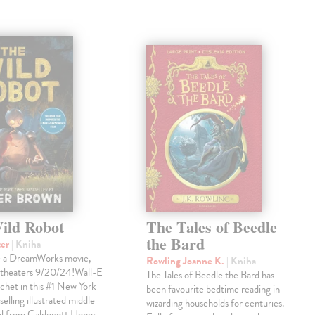
ild Robot
The Tales of Beedle
the Bard
ter
| Kniha
e a DreamWorks movie,
Rowling Joanne K.
| Kniha
 theaters 9/20/24!Wall-E
The Tales of Beedle the Bard has
chet in this #1 New York
been favourite bedtime reading in
elling illustrated middle
wizarding households for centuries.
el from Caldecott Honor