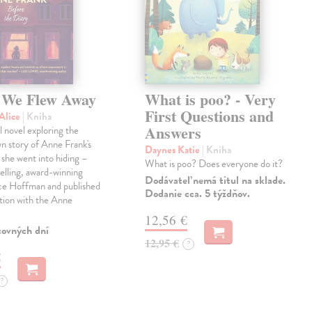
We Flew Away
What is poo? - Very
First Questions and
Alice
| Kniha
Answers
l novel exploring the
wn story of Anne Frank's
Daynes Katie
| Kniha
e she went into hiding –
What is poo? Does everyone do it?
elling, award-winning
Dodávateľ nemá titul na sklade.
ice Hoffman and published
Dodanie cca. 5 týždňov.
tion with the Anne
12,56 €
covných dní
12,95 €
?
€
?