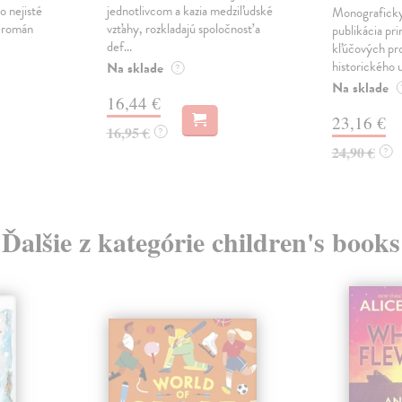
o nejisté
jednotlivcom a kazia medziľudské
Monograficky
ý román
vzťahy, rozkladajú spoločnosť a
publikácia pri
def...
kľúčových pr
historického u
Na sklade
?
Na sklade
16,44 €
23,16 €
16,95 €
?
24,90 €
?
Ďalšie z kategórie children's books