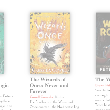
f
The Wizards of
The W
agic
Once: Never and
Brown Pe
Forever
Soon to b
coming to
s. Enter a
Cowell Cressida
| Kniha
meets Hat
mythical
The final book in the Wizards of
Times bests
gic in an
Once quartet - the No.1 bestselling
grade nov