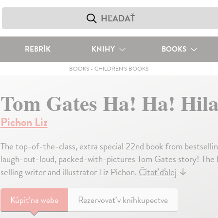
REBRÍK
KNIHY
BOOKS
BOOKS
-
CHILDREN'S BOOKS
Tom Gates Ha! Ha! Hila
Pichon Liz
The top-of-the-class, extra special 22nd book from bestselling
laugh-out-loud, packed-with-pictures Tom Gates story! The 
selling writer and illustrator Liz Pichon.
Čítať ďalej
↓
Kúpiť
na webe
Rezervovať v kníhkupectve