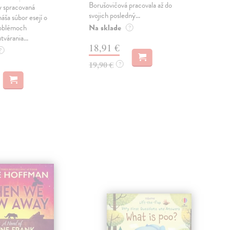
Borušovičová pracovala až do
naps
 spracovaná
svojich posledný...
česk
náša súbor esejí o
Na sklade
Na 
oblémoch
?
tvárania...
18,91 €
14
?
19,90 €
15,
?