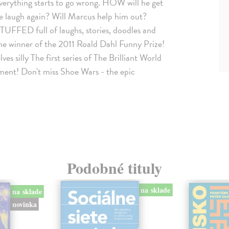
everything starts to go wrong. HOW will he get
e laugh again? Will Marcus help him out?
UFFED full of laughs, stories, doodles and
he winner of the 2011 Roald Dahl Funny Prize!
ves silly The first series of The Brilliant World
ent! Don't miss Shoe Wars - the epic
Podobné tituly
na sklade
na sklade
novinka