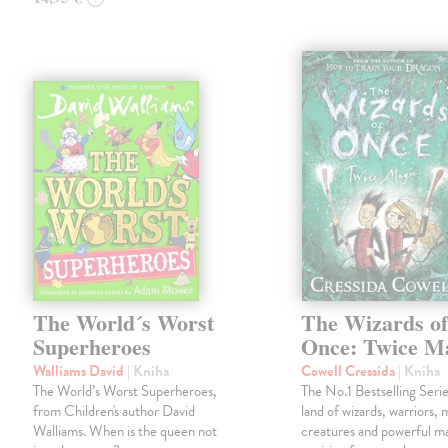
The World´s Worst
The Wizards o
Superheroes
Once: Twice M
Walliams David
| Kniha
Cowell Cressida
| Kniha
The World’s Worst Superheroes,
The No.1 Bestselling Serie
from Children's author David
land of wizards, warriors, 
Walliams. When is the queen not
creatures and powerful ma