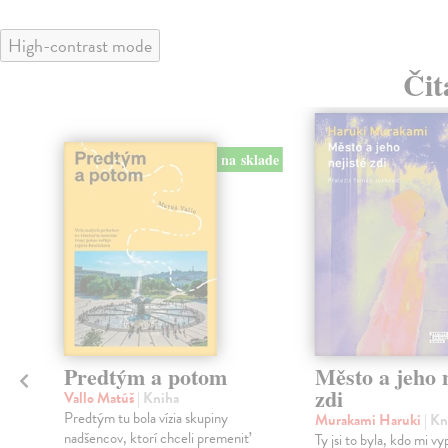
High-contrast mode
Čit
na sklade
Predtým a potom
Město a jeho n
zdi
Vallo Matúš
| Kniha
Predtým tu bola vízia skupiny
Murakami Haruki
| Kn
nadšencov, ktorí chceli premeniť
Ty jsi to byla, kdo mi vy