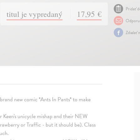
Pridať d
titul je vypredaný
17,95 €
Odporuč
Zdielať 
brand new comic *Ants In Pants* to make
 Mr Keen's unicycle mishap and their NEW
wberry or Traffic - but it should be). Class
uch.