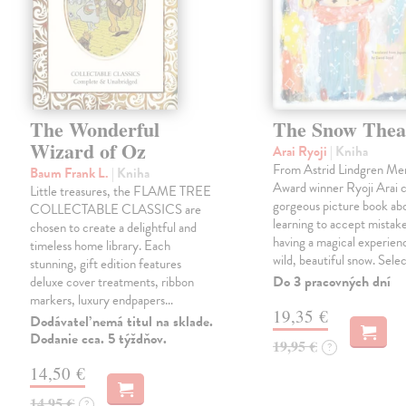
The Wonderful
The Snow Thea
Wizard of Oz
Arai Ryoji
| Kniha
From Astrid Lindgren Me
Baum Frank L.
| Kniha
Award winner Ryoji Arai 
Little treasures, the FLAME TREE
gorgeous picture book abo
COLLECTABLE CLASSICS are
learning to accept mistake
chosen to create a delightful and
having a magical experienc
timeless home library. Each
wild, beautiful snow. Sele
stunning, gift edition features
Do 3 pracovných dní
deluxe cover treatments, ribbon
markers, luxury endpapers…
19,35 €
Dodávateľ nemá titul na sklade.
Dodanie cca. 5 týždňov.
19,95 €
?
14,50 €
14,95 €
?