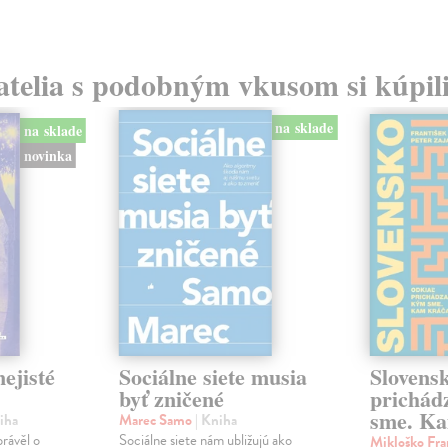
atelia s podobným vkusom si kúpili
na sklade
na sklade
novinka
ejisté
Sociálne siete musia
Slovens
byť zničené
prichád
sme. Ka
iha
Marec Samo
| Kniha
právěl o
Sociálne siete nám ubližujú ako
Mikloško Fra