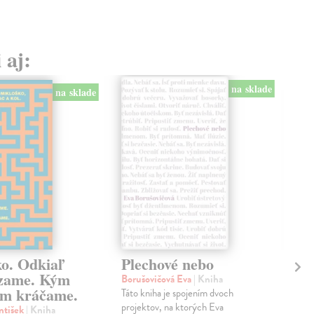
 aj:
na sklade
na sklade
ko. Odkiaľ
Plechové nebo
Po
zame. Kým
Borušovičová Eva
| Kniha
Kun
m kráčame.
Táto kniha je spojením dvoch
Poma
projektov, na ktorých Eva
čty
ntišek
| Kniha