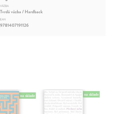
VÄZBA
Tvrdá väzba / Hardback
EAN
9781407191126
na sklade
na sklade