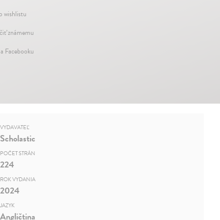
o wishlistu
iť známemu
na Facebooku
VYDAVATEĽ
Scholastic
POČET STRÁN
224
ROK VYDANIA
2024
JAZYK
Angličtina