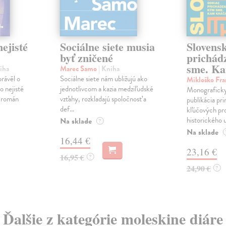
ejisté
Sociálne siete musia
Slovens
byť zničené
prichád
sme. Ka
iha
Marec Samo
| Kniha
právěl o
Sociálne siete nám ubližujú ako
Mikloško Fra
o nejisté
jednotlivcom a kazia medziľudské
Monograficky
ý román
vzťahy, rozkladajú spoločnosť a
publikácia pri
def...
kľúčových pr
historického u
Na sklade
?
Na sklade
16,44 €
23,16 €
16,95 €
?
24,90 €
?
Ďalšie z kategórie moleskine diáre