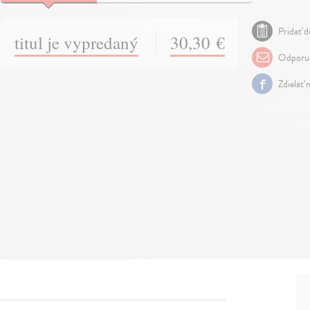
Pridať d
titul je vypredaný
30,30 €
Odporuč
Zdielať 