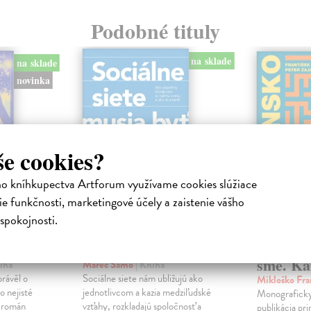
Podobné tituly
na sklade
na sklade
novinka
še cookies?
ho kníhkupectva Artforum využívame cookies slúžiace
e funkčnosti, marketingové účely a zaistenie vášho
spokojnosti.
ejisté
Sociálne siete musia
Slovens
byť zničené
prichád
sme. Ka
iha
Marec Samo
| Kniha
právěl o
Sociálne siete nám ubližujú ako
Mikloško Fra
o nejisté
jednotlivcom a kazia medziľudské
Monograficky
ý román
vzťahy, rozkladajú spoločnosť a
publikácia pri