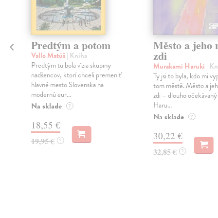
Predtým a potom
Město a jeho n
zdi
Vallo Matúš
| Kniha
Predtým tu bola vízia skupiny
Murakami Haruki
| Kn
nadšencov, ktorí chceli premeniť
Ty jsi to byla, kdo mi vy
hlavné mesto Slovenska na
tom městě. Město a jeh
modernú eur...
zdi – dlouho očekávan
Haru...
Na sklade
?
Na sklade
?
18,55 €
30,22 €
19,95 €
?
32,85 €
?