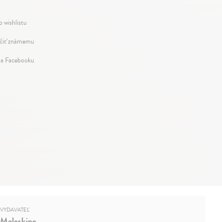
o wishlistu
iť známemu
na Facebooku
VYDAVATEĽ
Moleskine