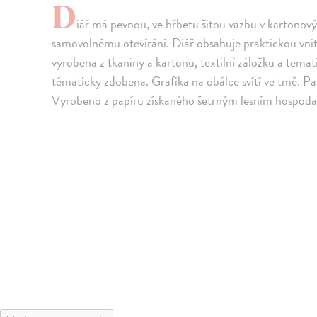
D
iář má pevnou, ve hřbetu šitou vazbu v kartonov
samovolnému otevírání. Diář obsahuje praktickou vnitř
vyrobena z tkaniny a kartonu, textilní záložku a tema
tématicky zdobena. Grafika na obálce svítí ve tmě. P
Vyrobeno z papíru získaného šetrným lesním hospod