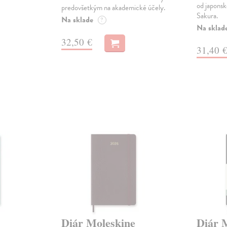
od japons
predovšetkým na akademické účely.
Sakura.
Na sklade
?
Na sklad
32,50 €
31,40 
Diár Moleskine
Diár 