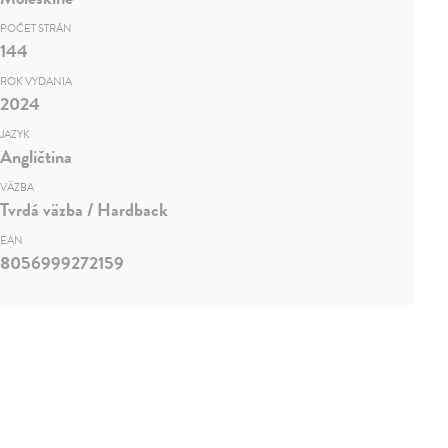
POČET STRÁN
144
ROK VYDANIA
2024
JAZYK
Angličtina
VÄZBA
Tvrdá väzba / Hardback
EAN
8056999272159