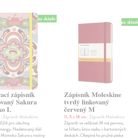
na sklade
na sklad
ací zápisník
Zápisník Moleskine
ovaný Sakura
tvrdý linkovaný
ko L
červený M
m
| Zápisník Moleskine
11, 5 x 18 cm
| Zápisník Moleskine
024 pro všechny
Zápisník ve velikosti M má pevnou,
 mangy. Nedatovaný diář
ve hřbetu šitou vazbu v kartonových
 Momoko Sakura s motivy
deskách. Obepíná ho pružná páska