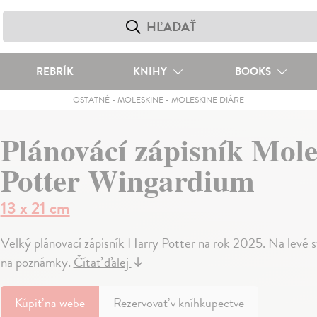
REBRÍK
KNIHY
BOOKS
OSTATNÉ
-
MOLESKINE
-
MOLESKINE DIÁRE
Plánovácí zápisník Mol
Potter Wingardium
13 x 21 cm
Velký plánovací zápisník Harry Potter na rok 2025. Na levé s
na poznámky.
Čítať ďalej
↓
Kúpiť
na webe
Rezervovať v kníhkupectve