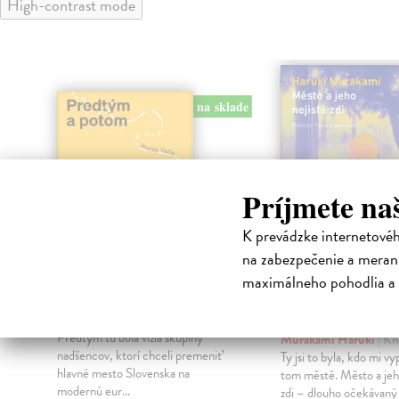
High-contrast mode
na sklade
Príjmete na
K prevádzke internetové
na zabezpečenie a merani
maximálneho pohodlia a 
Predtým a potom
Město a jeho n
zdi
Vallo Matúš
| Kniha
Predtým tu bola vízia skupiny
Murakami Haruki
| Kn
nadšencov, ktorí chceli premeniť
Ty jsi to byla, kdo mi vy
hlavné mesto Slovenska na
tom městě. Město a jeh
modernú eur...
zdi – dlouho očekávan