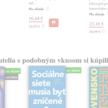
def...
kľúčových pr
historického u
Na sklade
?
Na sklade
16,44 €
23,16 €
16,95 €
?
24,90 €
?
atelia s podobným vkusom si kúpili
na sklade
na sklade
novinka