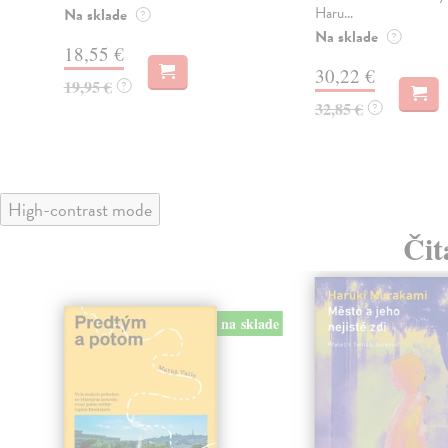
Haru...
Na sklade
?
Na sklade
?
18,55 €
30,22 €
19,95 €
?
32,85 €
?
High-contrast mode
Čit
na sklade