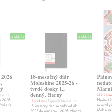
na sklade
na sklade
 2026
18-mesačný diár
Plánov
,
Moleskine 2025-26 -
nedat
rý
tvrdé dosky L,
Maru
denný, čierny
leskine
13 x 21 c
ok 2026.
Novinka 2
13 x 21 cm
| Zápisník Moleskine
ždni a na
milovníky
18-mesačný diár, kalendár od júla
Moleskine
2025 do konca roku 2026. Vhodný