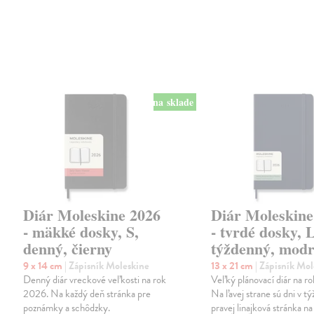
na sklade
Diár Moleskine 2026
Diár Moleskine
- mäkké dosky, S,
- tvrdé dosky, L
denný, čierny
týždenný, mod
9 x 14 cm
| Zápisník Moleskine
13 x 21 cm
| Zápisník Mo
Denný diár vreckové veľkosti na rok
Veľký plánovací diár na r
2026. Na každý deň stránka pre
Na ľavej strane sú dni v tý
poznámky a schôdzky.
pravej linajková stránka na