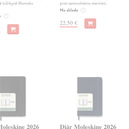
ké tvůrkyně Momoko
proti samovolnému otevírání.
Na sklade
?
e
?
22,50 €
€
Moleskine 2026
Diár Moleskine 2026