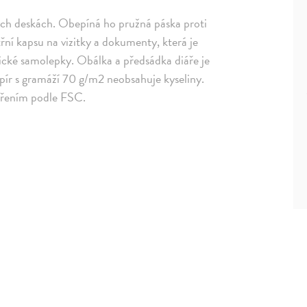
ých deskách. Obepíná ho pružná páska proti
ní kapsu na vizitky a dokumenty, která je
tické samolepky. Obálka a předsádka diáře je
apír s gramáží 70 g/m2 neobsahuje kyseliny.
ařením podle FSC.