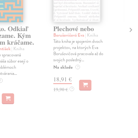
ko. Odkiaľ
Plechové nebo
Po
zame. Kým
Borušovičová Eva
| Kniha
Kun
m kráčame.
Táto kniha je spojením dvoch
Poma
projektov, na ktorých Eva
čty
ntišek
| Kniha
Borušovičová pracovala až do
naps
 spracovaná
svojich posledný...
česk
náša súbor esejí o
Na sklade
Na 
oblémoch
?
tvárania...
18,91 €
14
?
19,90 €
15,
?