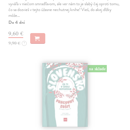
vyváľa v niečom smradľavom, ale ver nám to je slabý čaj oproti tomu,
čo sa dozvieš v tejto úžasne nechutnej knihe! Vieš, do akej dlžky
môže…
Do 4 dní
9,60 €
9,90 €
?
na sklade