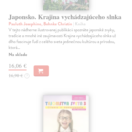
Japonsko. Krajina vychádzajúceho slnka
Pauluth Josephine, Bohnke Christin
| Kniha
V tejto nádherne ilustrovanej publikácii spoznáte japonské zvyky,
tradície a mnohé iné zaujímavosti Krajina vychádzajúceho slnka už
dlho fascinuje ľudí z celého sveta jedinečnou kultúrou a prírodou,
ktorá…
Na sklade
16,06 €
16,90 €
?