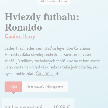
Prečítať ukážku
Hviezdy futbalu:
Ronaldo
Coninx Harry
Jeden hráč, jeden sen: stať sa legendou Cristiana
Ronalda vďaka skvelej technike a zanietenej vášni
zbožňujú milióny futbalových fanúšikov na celom svete.
Jeho cesta na vrchol však nebola taká jednoduchá, ako
by sa mohlo zdať.
Čítať ďalej
↓
Kúpiť
Rezervovať v kníhkupectve
titul je vypredaný
10,99 €