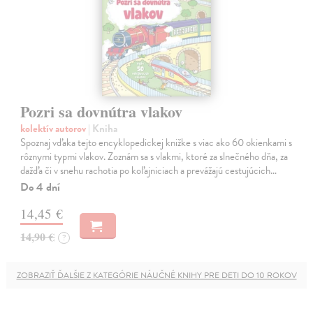
Pozri sa dovnútra vlakov
kolektív autorov
| Kniha
Spoznaj vďaka tejto encyklopedickej knižke s viac ako 60 okienkami s
rôznymi typmi vlakov. Zoznám sa s vlakmi, ktoré za slnečného dňa, za
dažďa či v snehu rachotia po koľajniciach a prevážajú cestujúcich…
Do 4 dní
14,45 €
14,90 €
?
ZOBRAZIŤ ĎALŠIE Z KATEGÓRIE NÁUČNÉ KNIHY PRE DETI DO 10 ROKOV