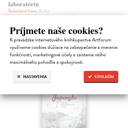
laboratóriu
Šušaníková Ivana
| Kniha
Vedeli ste, že si doma môžete vyrobiť soľné šperky, vlastné jogurty,
recyklovaný papier aj dúhu? Vyskúšajte so svojimi deťmi tridsať
Príjmete naše cookies?
jednoduchých pokusov s bežnými predmetmi a materiálmi.
Na sklade
K prevádzke internetového kníhkupectva Artforum
14,20 €
využívame cookies slúžiace na zabezpečenie a meranie
funkčnosti, marketingové účely a zaistenie vášho
14,95 €
?
maximálneho pohodlia a spokojnosti.
NASTAVENIA
SÚHLASÍM
na sklade