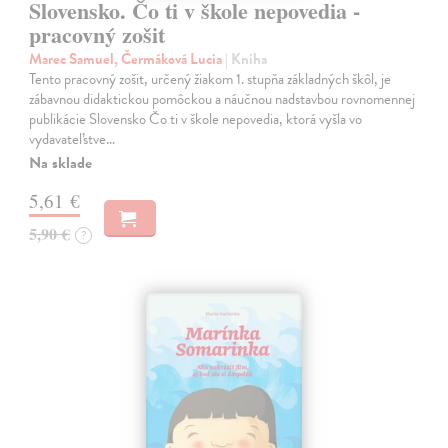
Slovensko. Čo ti v škole nepovedia -
pracovný zošit
Marec Samuel, Čermáková Lucia
| Kniha
Tento pracovný zošit, určený žiakom 1. stupňa základných škôl, je
zábavnou didaktickou pomôckou a náučnou nadstavbou rovnomennej
publikácie Slovensko Čo ti v škole nepovedia, ktorá vyšla vo
vydavateľstve…
Na sklade
5,61 €
5,90 €
?