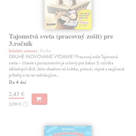
Tajomstvá sveta (pracovný zošit) pre
3.ročník
kolektív autorov
| Kniha
DRUHÉ INOVOVANÉ VYDANIE! Pracovný zošit Tajomstvá
sveta – čítanie s porozumením je určený pre žiakov 3. ročníka
základných škôl. Jeho obsahom sú krátke, pútavé, vtipné a zaujímavé
príbehy a na ne nadväzujúce…
Do 4 dní
2,43 €
2,50 €
?