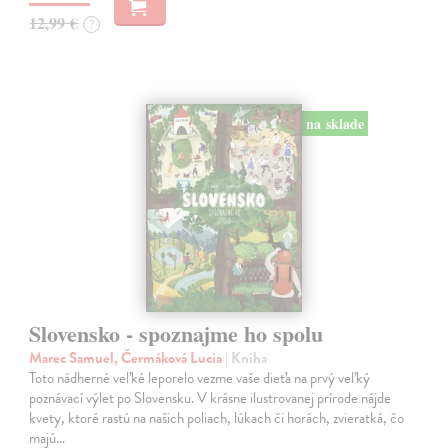
12,99 €
?
na sklade
Slovensko - spoznajme ho spolu
Marec Samuel, Čermáková Lucia
| Kniha
Toto nádherné veľké leporelo vezme vaše dieťa na prvý veľký
poznávací výlet po Slovensku. V krásne ilustrovanej prírode nájde
kvety, ktoré rastú na našich poliach, lúkach či horách, zvieratká, čo
majú…