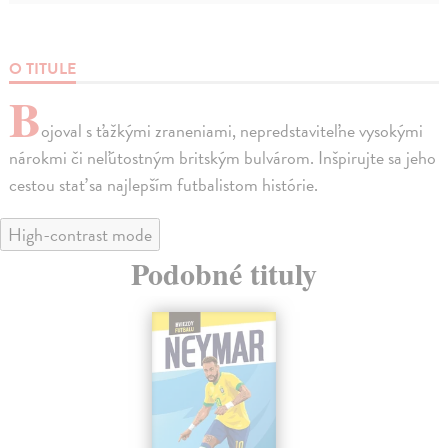
O TITULE
B
ojoval s ťažkými zraneniami, nepredstaviteľne vysokými
nárokmi či neľútostným britským bulvárom. Inšpirujte sa jeho
cestou stať sa najlepším futbalistom histórie.
High-contrast mode
Podobné tituly