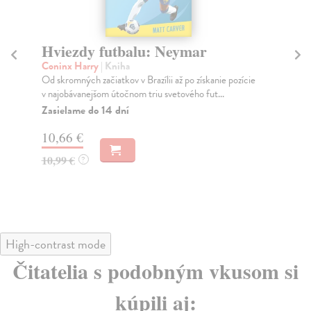
Hviezdy futbalu: Neymar
H
Coninx Harry
| Kniha
Co
Od skromných začiatkov v Brazílii až po získanie pozície
Už 
v najobávanejšom útočnom triu svetového fut...
sús
Zasielame do 14 dní
Za
10,66 €
10
10,99 €
10
?
High-contrast mode
Čitatelia s podobným vkusom si
kúpili aj: