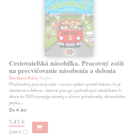
Cestovateľská násobilka. Pracovný zošit
na precvičovanie násobenia a delenia
Števíková Mária
| Kniha
Plnofarebný pracovný zošit v novom vydaní vysvetlí žiakom, čo je
násobenie a delenie, názorne pracuje s jednotlivými násobilkami (v
obore do 100) a prepája námety s učivom prírodovedy, slovenského
jazyka,…
Do 4 dní
5,43 €
5,60 €
?