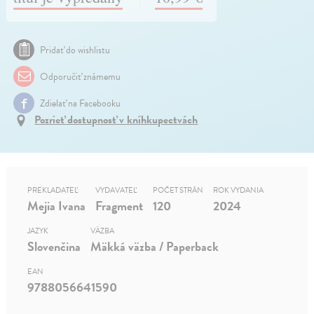
Pridať do wishlistu
Odporučiť známemu
Zdielať na Facebooku
Pozrieť dostupnosť v kníhkupectvách
PREKLADATEĽ
VYDAVATEĽ
POČET STRÁN
ROK VYDANIA
Mejia Ivana
Fragment
120
2024
JAZYK
VÄZBA
Slovenčina
Mäkká väzba / Paperback
EAN
9788056641590