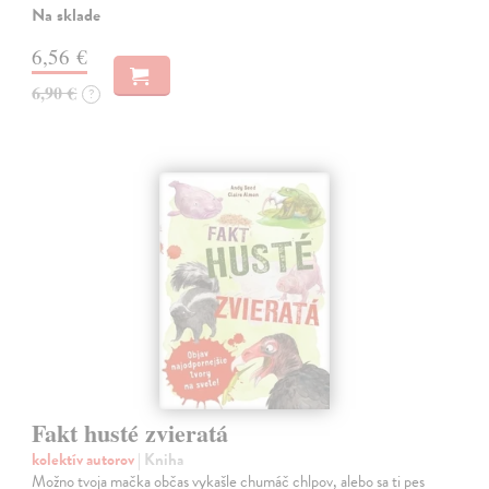
Na sklade
6,56 €
6,90 €
?
Fakt husté zvieratá
kolektív autorov
| Kniha
Možno tvoja mačka občas vykašle chumáč chlpov, alebo sa ti pes