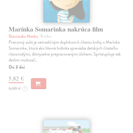
Marínka Somarinka nakrúca film
Staviarska Marka
| Kniha
Pracovný zošit je netradičným doplnkom k čítaniu knihy o Marínke
Somarinke, ktorá ako hlavná hrdinka sprevádza detských čitateľov
rôznorodými, dômyselne prepracovanými úlohami. Sprístupňuje tak
deťom možnosť…
Do 3 dní
5,82 €
6,00 €
?