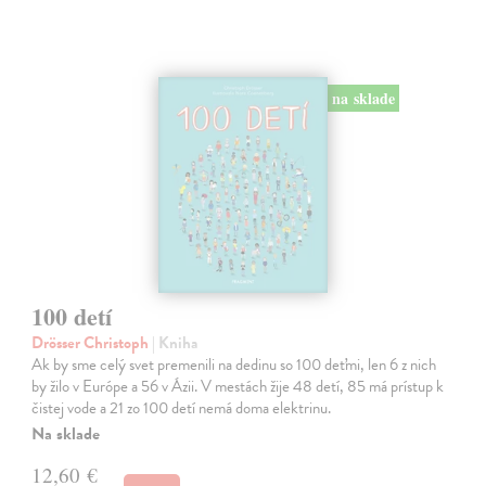
na sklade
100 detí
Drösser Christoph
| Kniha
Ak by sme celý svet premenili na dedinu so 100 deťmi, len 6 z nich
by žilo v Európe a 56 v Ázii. V mestách žije 48 detí, 85 má prístup k
čistej vode a 21 zo 100 detí nemá doma elektrinu.
Na sklade
12,60 €